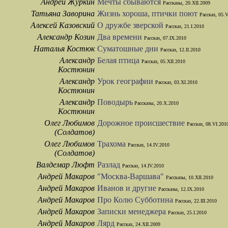
Андрей Журкин
Мечты сбываются
Рассказы, 20.XII.2009
Татьяна Заворина
Жизнь хороша, птички поют
Рассказ, 05.V
Алексей Казовский
О дружбе зверской
Рассказ, 21.I.2010
Александр Козин
Два времени
Рассказ, 07.IX.2010
Наталья Костюк
Суматошные дни
Рассказ, 12.II.2010
Александр
Белая птица
Рассказ, 05.XII.2010
Костюнин
Александр
Урок географии
Рассказ, 03.XI.2010
Костюнин
Александр
Поводырь
Рассказы, 20.X.2010
Костюнин
Олег Любимов
Дорожное происшествие
Рассказ, 08.VI.201
(Солдатов)
Олег Любимов
Трахома
Рассказ, 14.IV.2010
(Солдатов)
Валдемар Люфт
Разлад
Рассказ, 14.IV.2010
Андрей Макаров
"Москва-Варшава"
Рассказы, 10.XII.2010
Андрей Макаров
Иванов и другие
Рассказы, 12.IX.2010
Андрей Макаров
Про Колю Субботина
Рассказ, 22.III.2010
Андрей Макаров
Записки менеджера
Рассказ, 25.I.2010
Андрей Макаров
Лярд
Рассказ, 24.XII.2009