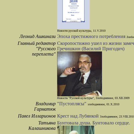
Новости русской культуры, 11.V.2010
Леонид Ашкинази
Эпоха престижного потребления
Злобо
Главный редактор
Cкоропостижно ушел из жизни замеч
"Русского
Гречишкин (Василий Пригодич)
переплета"
Новости "Русской культуры", Злободневное, 03.XII.2009
Владимир
"Пустоплясы"
злободневное, 01.X.2010
Гарматюк
Павел Илларионов
Крест над Лубянкой
Злободневное, 23.VIII.201
Татьяна
Бунтовала душа. Бунтовало сердце.
Калашникова