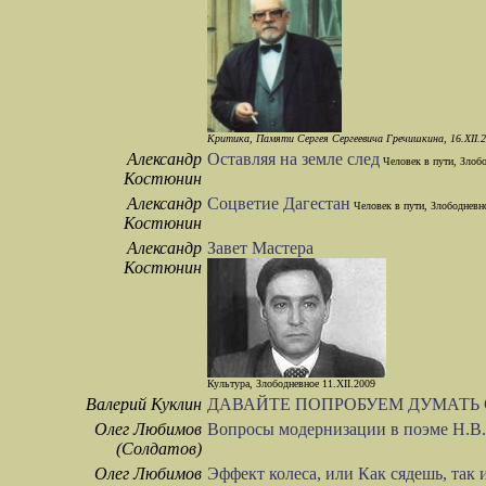
Критика, Памяти Сергея Сергеевича Гречишкина, 16.XII.
Александр
Оставляя на земле след
Человек в пути, Злобо
Костюнин
Александр
Соцветие Дагестан
Человек в пути, Злободневно
Костюнин
Александр
Завет Мастера
Костюнин
Культура, Злободневное 11.XII.2009
Валерий Куклин
ДАВАЙТЕ ПОПРОБУЕМ ДУМАТЬ 
Олег Любимов
Вопросы модернизации в поэме Н.В
(Солдатов)
Олег Любимов
Эффект колеса, или Как сядешь, так 