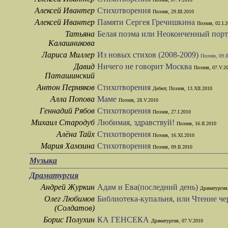
Алексей Ивантер
Стихотворения
Поэзия, 29.III.2010
Алексей Ивантер
Памяти Сергея Гречишкина
Поэзия, 02.I.
Татьяна
Белая поэма или Неоконченный пор
Калашникова
Лариса Миллер
Из новых стихов (2008-2009)
Поэзия, 09.I
Давид
Ничего не говорит Москва
Поэзия, 07.V.2
Паташинский
Антон Пермяков
Стихотворения
Дебют, Поэзия, 13.XII.2010
Алла Попова
Маме
Поэзия, 28.V.2010
Геннадий Рябов
Стихотворения
Поэзия, 27.I.2010
Михаил Стародуб
Любимая, здравствуй!
Поэзия, 16.II.2010
Алёна Тайх
Стихотворения
Поэзия, 16.XI.2010
Мария Хамзина
Стихотворения
Поэзия, 09.II.2010
Музыка
Драматургия
Андрей Журкин
Адам и Ева(последний день)
Драматургия,
Олег Любимов
Библиотека-купальня, или Чтение че
(Солдатов)
Борис Полухин
КА ГЕНСЕКА
Драматургия, 07.V.2010