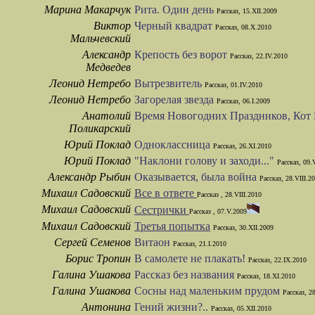
Марина Макарчук
Рита. Один день
Рассказ, 15.XII.2009
Виктор
Черный квадрат
Рассказ, 08.X.2010
Мальчевский
Александр
Крепость без ворот
Рассказ, 22.IV.2010
Медведев
Леонид Нетребо
Вытрезвитель
Рассказ, 01.IV.2010
Леонид Нетребо
Загорелая звезда
Рассказ, 06.I.2009
Анатолий
Время Новогодних Праздников, Кот
Поликарский
Юрий Поклад
Одноклассница
Рассказ, 26.XI.2010
Юрий Поклад
"Наклони голову и заходи..."
Рассказ, 09.
Александр Рыбин
Оказывается, была война
Рассказ, 28.VIII.2
Михаил Садовский
Все в ответе
Рассказ , 28.VIII.2010
Михаил Садовский
Сестрички
Рассказ , 07.V.2009
Михаил Садовский
Третья попытка
Рассказ, 30.XII.2009
Сергей Семенов
Витаон
Рассказ, 21.I.2010
Борис Тропин
В самолете не плакать!
Рассказ, 22.IX.2010
Галина Ушакова
Рассказ без названия
Рассказ, 18.XI.2010
Галина Ушакова
Сосны над маленьким прудом
Рассказ, 2
Антонина
Гений жизни?..
Рассказ, 05.XII.2010