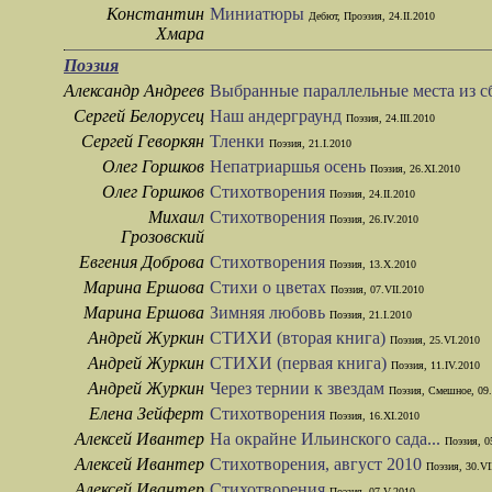
Константин
Миниатюры
Дебют, Проэзия, 24.II.2010
Хмара
Поэзия
Александр Андреев
Выбранные параллельные места из 
Сергей Белорусец
Наш андерграунд
Поэзия, 24.III.2010
Сергей Геворкян
Тленки
Поэзия, 21.I.2010
Олег Горшков
Непатриаршья осень
Поэзия, 26.XI.2010
Олег Горшков
Стихотворения
Поэзия, 24.II.2010
Михаил
Стихотворения
Поэзия, 26.IV.2010
Грозовский
Евгения Доброва
Стихотворения
Поэзия, 13.X.2010
Марина Ершова
Стихи о цветах
Поэзия, 07.VII.2010
Марина Ершова
Зимняя любовь
Поэзия, 21.I.2010
Андрей Журкин
СТИХИ (вторая книга)
Поэзия, 25.VI.2010
Андрей Журкин
СТИХИ (первая книга)
Поэзия, 11.IV.2010
Андрей Журкин
Через тернии к звездам
Поэзия, Смешное, 09.
Елена Зейферт
Стихотворения
Поэзия, 16.XI.2010
Алексей Ивантер
На окрайне Ильинского сада...
Поэзия, 0
Алексей Ивантер
Стихотворения, август 2010
Поэзия, 30.VI
Алексей Ивантер
Стихотворения
Поэзия, 07.V.2010