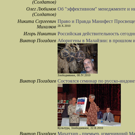
(Солдатов)
Олег Любимов
Об "эффективном" менеджменте и ни
(Солдатов)
Никита Сергеевич
Право и Правда Манифест Просвеще
Михалков
28.X.2010
Игорь Никитин
Российская действительность сегодн
Виктор Погадаев
Аборигены в Малайзии: в прошлом и
Злободневное, 08.IV.2010
Виктор Погадаев
Состоялся семинар по русско-индон
Культура, Злободневное, 22.II.2010
Виктор Погадаев
Махатхир - премьер, изменивший М