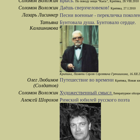
Соломон Воложин
Брысь.
По поводу вещи "Кысь", Критика, 28.VIII.2010
Соломон Воложин
Даёшь сверхчеловеков!
Критика, 27.I.2010
Лазарь Лисинкер
Песни военные - перекличка покол
Татьяна
Бунтовала душа. Бунтовало сердце.
Калашникова
Критика, Памяти Сергея Сергеевича Гречишкина, 16.XII.
Олег Любимов
Путешествие во времени
Критика, Новая кн
(Солдатов)
Соломон Воложин
Художественный смысл
Литературное обозр
Алексей Шорохов
Римский юбилей русского поэта