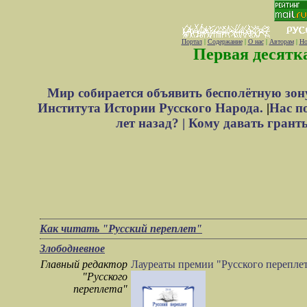
Портал
|
Содержание
|
О нас
|
Авторам
|
Но
Первая десятк
Мир собирается объявить бесполётную зон
Института Истории Русского Народа.
|
Нас п
лет назад? |
Кому давать грант
Как читать "Русский переплет"
Злободневное
Главный редактор
Лауреаты премии "Русского переплет
"Русского
переплета"