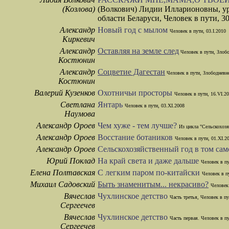
(Козлова)
(Волкович) Лидии Илларионовны, ур
области Беларуси, Человек в пути, 30
Александр
Новый год с мылом
Человек в пути, 03.I.2010
Киркевич
Александр
Оставляя на земле след
Человек в пути, Злобо
Костюнин
Александр
Соцветие Дагестан
Человек в пути, Злободневно
Костюнин
Валерий Кузенков
Охотничьи просторы
Человек в пути, 16.VI.2
Светлана
Янтарь
Человек в пути, 03.XI.2008
Наумова
Александр Ороев
Чем хуже - тем лучше?
Из цикла "Сельскохозя
Александр Ороев
Восстание ботаников
Человек в пути, 01.XI.2
Александр Ороев
Сельскохозяйственный год в том са
Юрий Поклад
На край света и даже дальше
Человек в пу
Елена Полтавская
С легким паром по-китайски
Человек в п
Михаил Садовский
Быть знаменитым... некрасиво?
Человек 
Вячеслав
Чухлинское детство
Часть третья, Человек в пу
Сергеечев
Вячеслав
Чухлинское детство
Часть первая. Человек в пу
Сергеечев