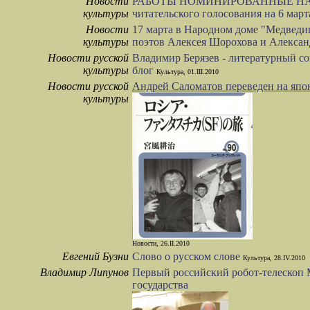
Новости
РАБОТЫ НОМИНИРОВАННЫЕ НА Л
культуры
читательского голосования на 6 март
Новости
17 марта в Народном доме "Медведи
культуры
поэтов Алексея Шорохова и Алексан
Новости русской
Владимир Берязев - литературный со
культуры
блог
Культура, 01.III.2010
Новости русской
Андрей Саломатов переведен на япо
культуры
Новости, 26.II.2010
Евгений Бузни
Слово о русском слове
Культура, 28.IV.2010
Владимир Липунов
Первый российский робот-телескоп
государства