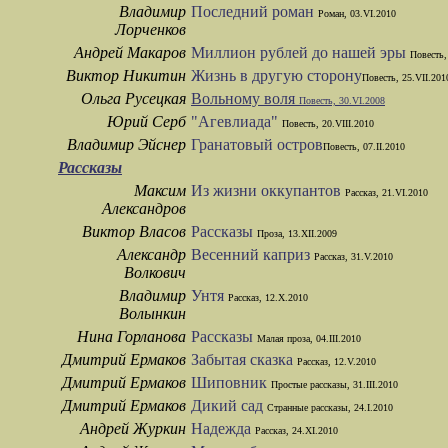
Владимир
Последний роман
Роман, 03.VI.2010
Лорченков
Андрей Макаров
Миллион рублей до нашей эры
Повесть,
Виктор Никитин
Жизнь в другую сторону
Повесть, 25.VII.201
Ольга Русецкая
Вольному воля
Повесть, 30.VI.2008
Юрий Серб
"Агевлиада"
Повесть, 20.VIII.2010
Владимир Эйснер
Гранатовый остров
Повесть, 07.II.2010
Рассказы
Максим
Из жизни оккупантов
Рассказ, 21.VI.2010
Александров
Виктор Власов
Рассказы
Проза, 13.XII.2009
Александр
Весенний каприз
Рассказ, 31.V.2010
Волкович
Владимир
Унтя
Рассказ, 12.X.2010
Волынкин
Нина Горланова
Рассказы
Малая проза, 04.III.2010
Дмитрий Ермаков
Забытая сказка
Рассказ, 12.V.2010
Дмитрий Ермаков
Шиповник
Простые рассказы, 31.III.2010
Дмитрий Ермаков
Дикий сад
Странные рассказы, 24.I.2010
Андрей Журкин
Надежда
Рассказ, 24.XI.2010