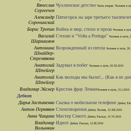
Вячеслав
Чухлинское детство
Часть вторая. Человек в пу
Сергеечев
Александр
Пятигорск на заре третьего тысячел
Сорочинский
Борис Тропин
Война и мир, стихи и проза
Человек в пути
Василий
Степан и "Volta a Portuga"
Человек в пути, 
Шарлаимов
Антонина
Возрожденный из пепла
Человек в пути, 20
Шнайдер-
Стремякова
Анатолий
Задумал я побег
Человек в пути, 03.XI.2010
Штейгер
Анатолий
Как молоды мы были!... (Как я не до
Штейгер
Владимир Эйснер
Крестик фрау Леман
Человек в пути, 15.I.2010
Дебют
Дарья Заставенко
Сказка о мобильном телефоне
Дебют, Рас
Антон Пермяков
Стихотворения
Дебют, Поэзия, 13.XII.2010
Анна Чащина
Мистер Секото
Дебют, Рассказ, 15.VI.2010
Владимир
Идиот
Дебют, Рассказ, 13.III.2010
Волынкин