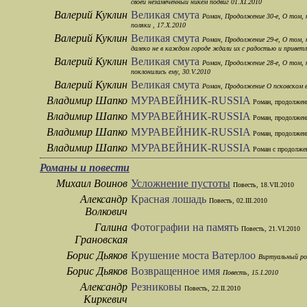
своей незамеченный никем подвиг 01.XI.2010
Валерий Куклин
Великая смута
Роман, Продолжение 30-e, О том, к
поляки , 17.X.2010
Валерий Куклин
Великая смута
Роман, Продолжение 29-e, О том, 
далеко не в каждом городе ждали их с радостью и приветл
Валерий Куклин
Великая смута
Роман, Продолжение 28-e, О том, 
поклонились ему, 30.V.2010
Валерий Куклин
Великая смута
Роман, Продолжение О псковском в
Владимир Шапко
МУРАВЕЙНИК-RUSSIA
Роман, продолжени
Владимир Шапко
МУРАВЕЙНИК-RUSSIA
Роман, продолжени
Владимир Шапко
МУРАВЕЙНИК-RUSSIA
Роман, продолжени
Владимир Шапко
МУРАВЕЙНИК-RUSSIA
Роман с продолже
Романы и повести
Михаил Воинов
Усложнение пустоты
Повесть, 18.VII.2010
Александр
Красная лошадь
Повесть, 02.III.2010
Волкович
Галина
Фотографии на память
Повесть, 21.VI.2010
Грановская
Борис Дьяков
Крушение моста Ватерлоо
Виртуальный ро
Борис Дьяков
Возвращенное имя
Повесть, 15.I.2010
Александр
Резниковы
Повесть, 22.II.2010
Киркевич