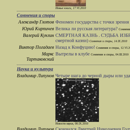
Новые книги, 17.VI.2010
Сомнения и споры
Александр Глотов
Феномен государства с точки зрения
Юрий Кирпичев
Велика ли русская литература?
Сомнения
Валерий Куклин
СМЕРТНАЯ КАЗНЬ . СУДЬБА ИЗБРАН
смертной казни)
Сомнения и споры, 14.IX.2010
Виктор Погадаев
Назад к Конфуцию!
Сомнения и споры, 12.VI.2
Маркс
Вытрелы в клубе
Сомнения и споры, 04.III.2010
Тартаковский
Наука и культура
Владимир Липунов
Четыре шага до черной дыры или у
Новости науки, 08.IX.2010
Владимир Липунов
Скончался Дмитрий Николаевич Гол