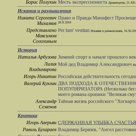
Борис Полухин
Месть экспрессиониста
Драматургия, 21.XII.
Искания и размышления
Никита Сергеевич
Право и Правда Манифест Просвеще
Михалков
28.X.2010
Представлено
Per lum' vestitan
Искания и размышления, 16.XI.20
Максимом
Солохиным
История
Наталья Арбузова
Зимний спорт в начале прошлого ве
Лилия
Мой дед Владимир Александрович
Ве
Владимирова
Игорь Никитин
Российская действительность сегодн
Валерий Куклин
ДВА ПОДХОДА К ОТЕЧЕСТВЕНН
ПОПУЛЯРИЗАТОРА (Несколько беглы
моего романа-хроники "Великая сму
Александр
Тайная жизнь российского "Хогварт
Семенов
Критика
Игорь Аверьян
СДЕРЖАННАЯ УЛЫБКА СЧАСТЬ
Равиль Бухараев
Владимир Берязев, "Ангел расстоян