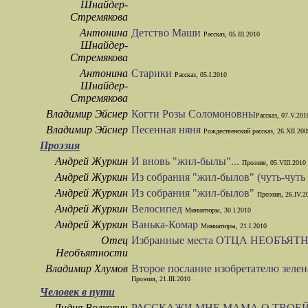
Шнайдер-
Стремякова
Антонина
Детство Маши
Рассказ, 05.III.2010
Шнайдер-
Стремякова
Антонина
Старики
Рассказ, 05.I.2010
Шнайдер-
Стремякова
Владимир Эйснер
Когти Розы Соломоновны
Рассказ, 07.V.201
Владимир Эйснер
Песенная няня
Рождественский рассказ, 26.XII.200
Проэзия
Андрей Журкин
И вновь "жил-былы"...
Проэзия, 05.VIII.2010
Андрей Журкин
Из собрания "жил-былов" (чуть-чуть
Андрей Журкин
Из собрания "жил-былов"
Проэзия, 26.IV.2
Андрей Журкин
Велосипед
Миниатюры, 30.I.2010
Андрей Журкин
Ванька-Комар
Миниатюры, 21.I.2010
Отец
Избранные места ОТЦА НЕОБЪЯ
Необъятности
Владимир Хлумов
Второе послание изобретателю зеле
Проэзия, 21.III.2010
Человек в пути
Лидия Волкович
РАССКАЖИ МНЕ,МАМА,О ТВОЕЙ 