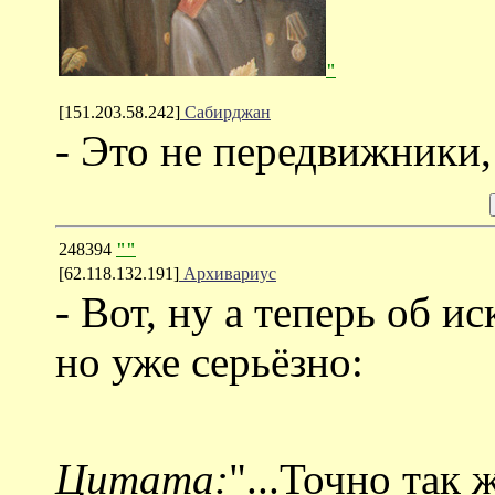
"
[151.203.58.242]
Сабирджан
- Это не передвижники,
248394
""
[62.118.132.191]
Архивариус
- Вот, ну а теперь об и
но уже серьёзно:
Цитата:
"...Точно так 