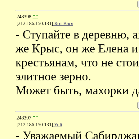
248398
""
[212.186.150.131]
Кот Вася
- Ступайте в деревню,
же Крыс, он же Елена и
крестьянам, что не сто
элитное зерно.
Может быть, махорки д
248397
""
[212.186.150.131]
Yuli
- Уважаемый Сабирджан