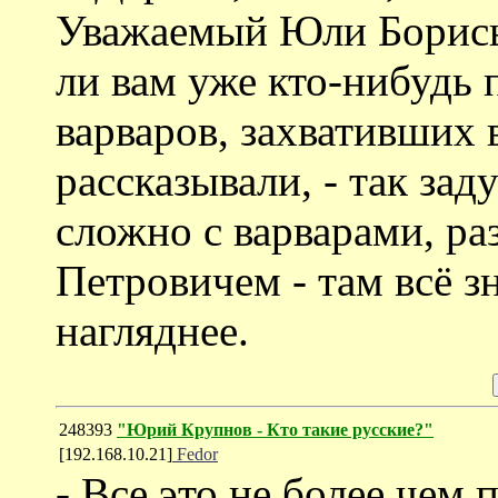
Уважаемый Юли Борисыч
ли вам уже кто-нибудь 
варваров, захвативших в
рассказывали, - так зад
сложно с варварами, ра
Петровичем - там всё з
нагляднее.
248393
"Юрий Крупнов - Кто такие русские?"
[192.168.10.21]
Fedor
- Все это не более чем 