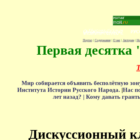
Портал
|
Содержание
|
О нас
|
Авторам
|
Но
Первая десятка 
Т
Мир собирается объявить бесполётную зон
Института Истории Русского Народа.
|
Нас п
лет назад? |
Кому давать грант
Дискуссионный к