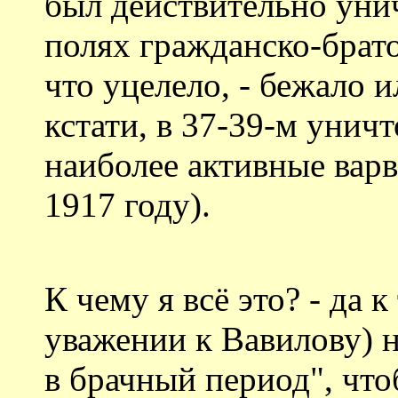
был действительно унич
полях гражданско-брат
что уцелело, - бежало и
кстати, в 37-39-м унич
наиболее активные варв
1917 году).
К чему я всё это? - да к
уважении к Вавилову) 
в брачный период", что