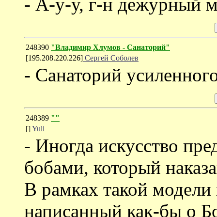
- А-у-у, г-н дежурный м
248390
"Владимир Хлумов - Санаторий"
[195.208.220.226]
Сергей Соболев
- Санаторий усиленног
248389
""
[]
Yuli
- Иногда искусство пре
бобами, который наказ
В рамках такой модели 
написанный как-бы о Б