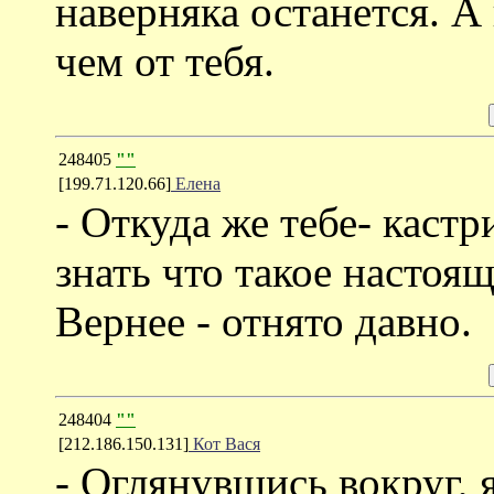
наверняка останется. А 
чем от тебя.
248405
""
[199.71.120.66]
Елена
- Откуда же тебе- каст
знать что такое настоя
Вернее - отнято давно.
248404
""
[212.186.150.131]
Кот Вася
- Оглянувшись вокруг, я