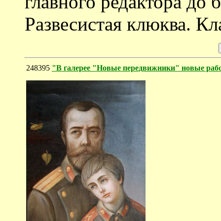
главного редактора до 
Развесистая клюква. Кл
248395
"В галерее "Новые передвижники" новые раб