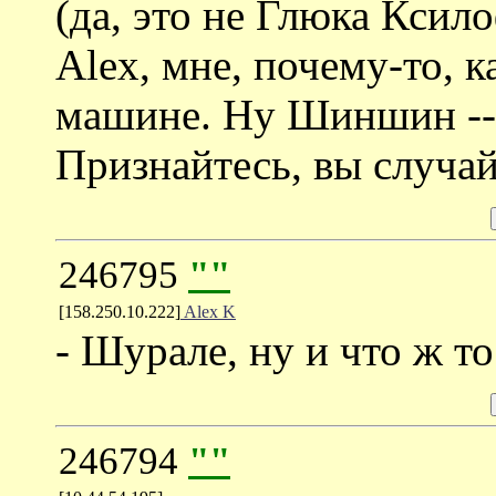
(да, это не Глюка Ксило
Alex, мне, почему-то, к
машине. Ну Шиншин --л
Признайтесь, вы случа
246795
""
[158.250.10.222]
Alex K
- Шурале, ну и что ж т
246794
""