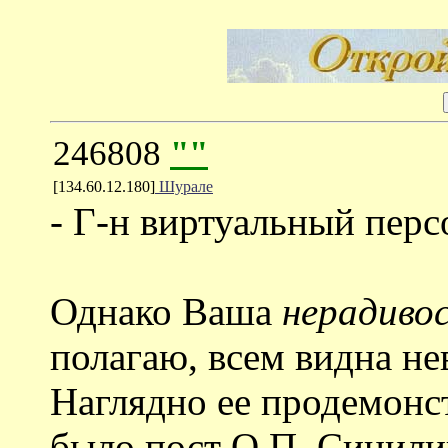
246808
""
[134.60.12.180]
Шурале
- Г-н виртуальный перс
Однако Ваша
нерадиво
полагаю, всем видна н
Наглядно ее продемонс
было пост О.П. Синилин