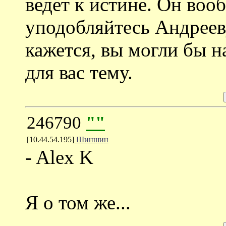
ведет к истине. Он вооб
уподобляйтесь Андреев
кажется, вы могли бы 
для вас тему.
246790
""
[10.44.54.195]
Шиншин
- Alex K
Я о том же...