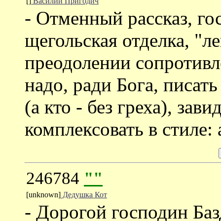
[]
Василий Пригодич
- Отменный рассказ, го
щегольская отделка, "л
преодолении сопротивл
надо, ради Бога, писат
(а кто - без греха), зави
комплексовать в стиле: а
246784
""
[unknown]
Дедушка Кот
- Дорогой господин Баз