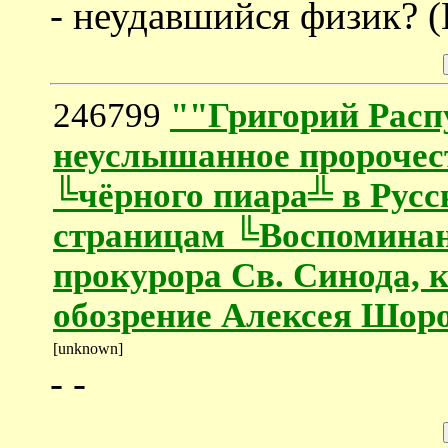
- неудавшийся физик? 
246799
""Григорий Расп
неуслышанное пророчес
╚чёрного пиара╩ в Русск
страницам ╚Воспоминан
прокурора Св. Синода, к
обозрение Алексея Шор
[unknown]
- -