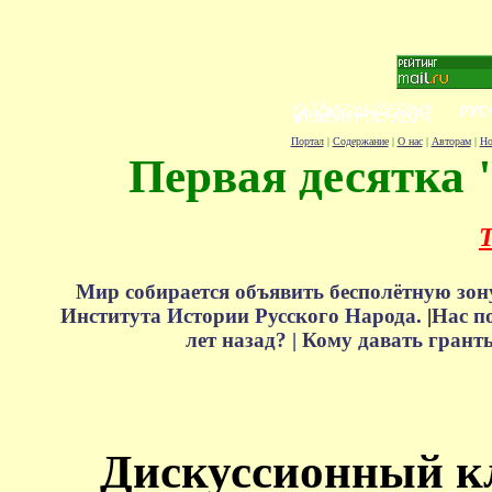
Портал
|
Содержание
|
О нас
|
Авторам
|
Но
Первая десятка 
Т
Мир собирается объявить бесполётную зон
Института Истории Русского Народа.
|
Нас п
лет назад? |
Кому давать грант
Дискуссионный к