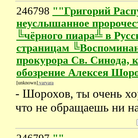
246798
""Григорий Расп
неуслышанное пророчес
╚чёрного пиара╩ в Русск
страницам ╚Воспоминан
прокурора Св. Синода, к
обозрение Алексея Шор
[unknown]
varvara
- Шорохов, ты очень х
что не обращаешь ни н