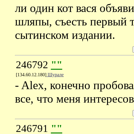
ли один кот вася объяви
шляпы, съесть первый 
сытинском издании.
246792
""
[134.60.12.180]
Шурале
- Alex, конечно пробов
все, что меня интересов
246791
""