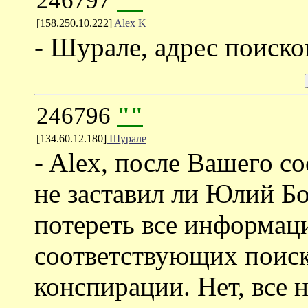
246797
""
[158.250.10.222]
Alex K
- Шурале, адрес поисков
246796
""
[134.60.12.180]
Шурале
- Alex, после Вашего с
не заставил ли Юлий Б
потереть все информаци
соответствующих поиск
конспирации. Нет, все 