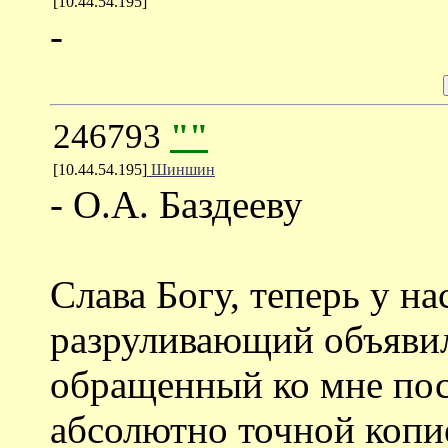
[10.44.54.195]
-
246793
""
[10.44.54.195]
Шиншин
- О.А. Баздееву
Слава Богу, теперь у на
разруливающий объявил
обращенный ко мне пос
абсолютно точной копи