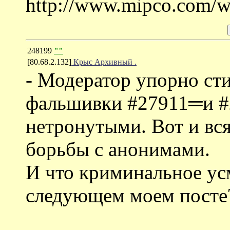
http://www.mipco.com/w
248199
""
[80.68.2.132]
Крыc Арxивный .
- Модератор упорно сти
фальшивки #27911═и #
нетронутыми. Вот и вс
борьбы с анонимами.
И что криминальное ус
следующем моем посте