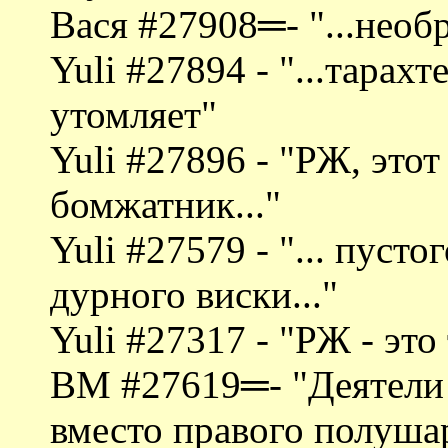
Вася #27908═- "...необ
Yuli #27894 - "...тарах
утомляет"
Yuli #27896 - "РЖ, это
бомжатник..."
Yuli #27579 - "... пус
дурного виски..."
Yuli #27317 - "РЖ - эт
ВМ #27619═- "Деятели
вместо правого полушар