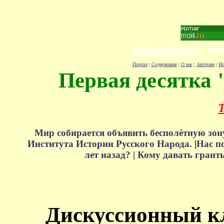
Портал
|
Содержание
|
О нас
|
Авторам
|
Но
Первая десятка 
Т
Мир собирается объявить бесполётную зон
Института Истории Русского Народа.
|
Нас п
лет назад? |
Кому давать грант
Дискуссионный к