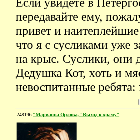
Если увидете в Петерг
передавайте ему, пожа
привет и наитеплейшие
что я с сусликами уже з
на крыс. Суслики, они 
Дедушка Кот, хоть и мя
невоспитанные ребята: 
248196
"Марианна Орлова, "Выход к храму"