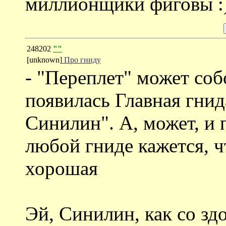
миллионщики фиговы :
248202
""
[unknown]
Про гниду
- "Переплет" может соб
появилась Главная гнид
Синилин". А, может, и
любой гниде кажется, ч
хорошая
Эй, Синилин, как со зд