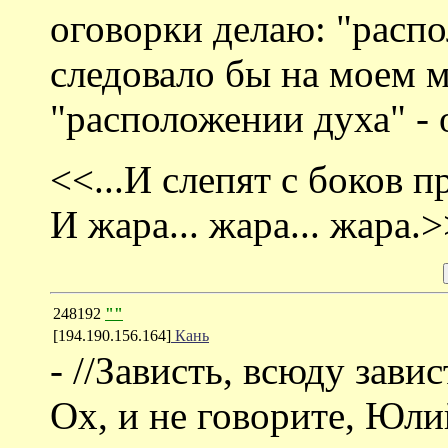
оговорки делаю: "расп
следовало бы на моем м
"расположении духа" - о
<<...И слепят с боков п
И жара... жара... жара.
248192
""
[194.190.156.164]
Кань
- //Зависть, всюду завист
Ох, и не говорите, Юли