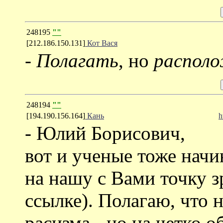
248195
""
[212.186.150.131]
Кот Вася
-
Полагать
, но
располо
248194
""
[194.190.156.164]
Кань
h
- Юлий Борисович,
вот и ученые тоже нач
на нашу с Вами точку з
ссылке). Полагаю, что 
расизма - но на четко 