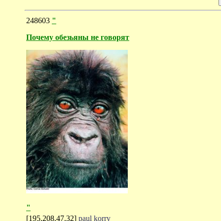
248603
"
Почему обезьяны не говорят
"
[195.208.47.32]
paul korry