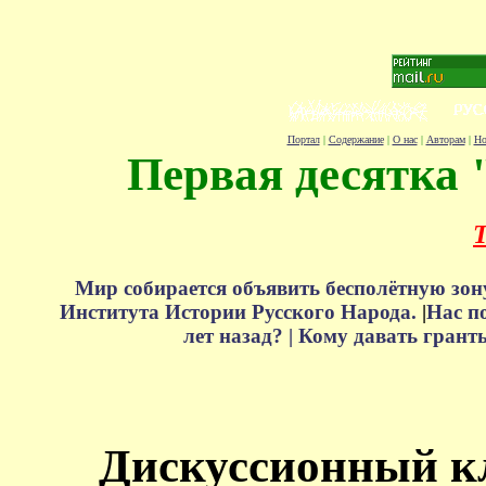
Портал
|
Содержание
|
О нас
|
Авторам
|
Но
Первая десятка 
Т
Мир собирается объявить бесполётную зон
Института Истории Русского Народа.
|
Нас п
лет назад? |
Кому давать грант
Дискуссионный к