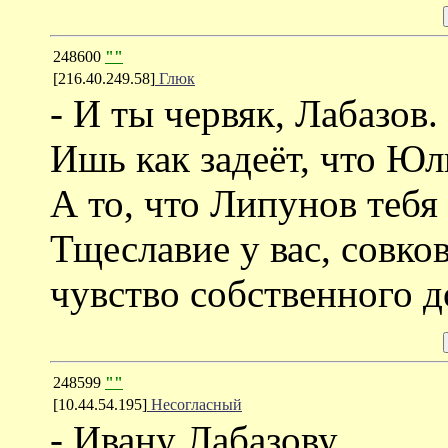
248600
""
[216.40.249.58]
Глюк
- И ты червяк, Лабазов.
Ишь как задеёт, что Юл
А то, что Липунов тебя
Тщеславие у вас, совков
чувство собственного д
248599
""
[10.44.54.195]
Несогласный
- Ивану Лабазову