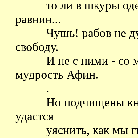
то ли в шкуры одеты
равнин...
Чушь! рабов не души
свободу.
И не с ними - со мн
мудрость Афин.
.
Но подчищены книги.
удастся
уяснить, как мы гибл