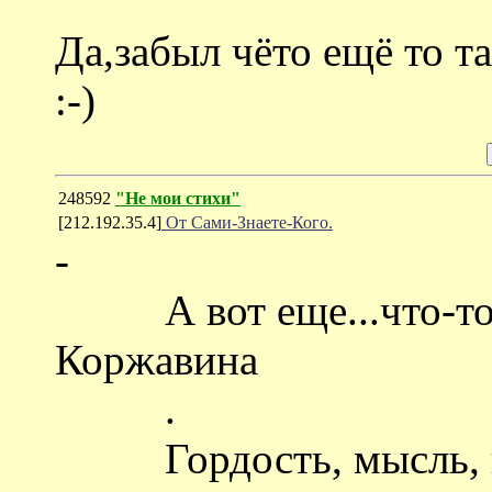
Да,забыл чёто ещё то 
:-)
248592
"Не мои стихи"
[212.192.35.4]
От Сами-Знаете-Кого.
-
А вот еще...что-то 
Коржавина
.
Гордость, мысль, кра