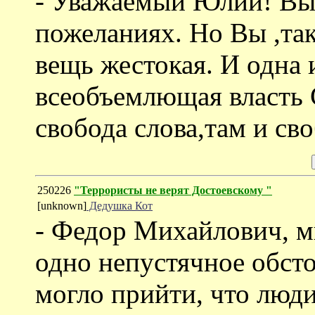
- Уважаемый Юлий! Вы 
пожеланиях. Но Вы ,так
вещь жестокая. И одна 
всеобъемлющая власть 
свобода слова,там и сво
250226
"Террористы не верят Достоевскому "
[unknown]
Дедушка Кот
- Федор Михайлович, м
одно непустячное обсто
могло прийти, что люди