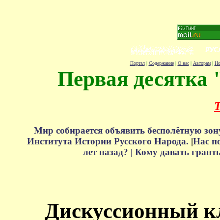
Портал
|
Содержание
|
О нас
|
Авторам
|
Но
Первая десятка 
Т
Мир собирается объявить бесполётную зон
Института Истории Русского Народа.
|
Нас п
лет назад? |
Кому давать грант
Дискуссионный к