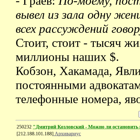
- Граев:
По-моему, пос
вывел из зала одну же
всех рассуждений говор
Стоит, стоит - тысяч ж
миллионы наших $.
Кобзон, Хакамада, Явл
постоянными адвокатам
телефонные номера, яво
250232
"Дмитрий Козловский - Можно ли остановить к
[212.188.101.188]
Архивариус