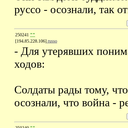
руссо - осознали, так о
250241
""
[194.85.228.106]
russo
- Для утерявших поним
ходов:
Солдаты рады тому, что
осознали, что война - р
250240
""