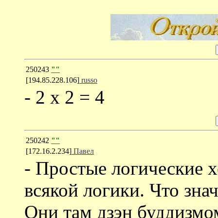
250243
""
[194.85.228.106]
russo
- 2 x 2 = 4
250242
""
[172.16.2.234]
Павел
- Простые логические х
всякой логики. Что зна
Они там дзэн буддизмо