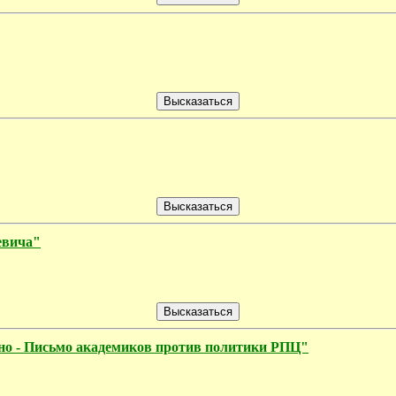
евича"
чно - Письмо академиков против политики РПЦ"