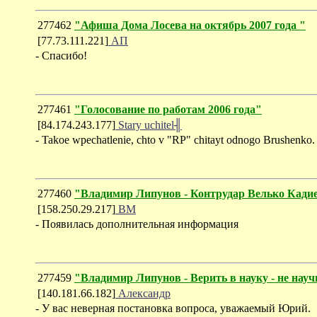
277462
"Афиша Дома Лосева на октябрь 2007 года "
[77.73.111.221]
АП
- Спасибо!
277461
"Голосование по работам 2006 года"
[84.174.243.177]
Stary uchitel╢
- Takoe wpechatlenie, chto v "RP" chitayt odnogo Brushenko.
277460
"Владимир Липунов - Контрудар Велько Кади
[158.250.29.217]
ВМ
- Появилась дополнительная информация
277459
"Владимир Липунов - Верить в науку - не нау
[140.181.66.182]
Александр
- У вас неверная постановка вопроса, уважаемый Юрий.