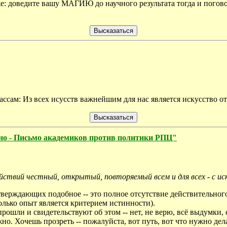
 же: доведите вашу МАГИЮ до научного результата тогда и погов
ассам: Из всех исусств важнейшим для нас является искусство о
чно - Письмо академиков против политики РПЦ"
ействий честный, открытый, повторяемый всем и для всех - с 
тверждающих подобное -- это полное отсутствие действительног
только опыт является критерием истинности).
шли и свидетельствуют об этом -- нет, не верю, всё выдумки, с
о. Хочешь прозреть -- пожалуйста, вот путь, вот что нужно делат