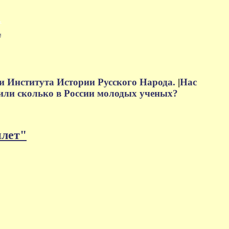
м
и Института Истории Русского Народа.
|
Нас
или сколько в России молодых ученых?
плет"