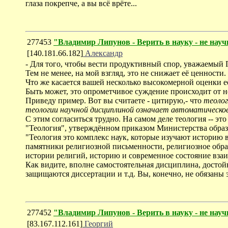
глаза покрепче, а вы всё врёте...
277453
"Владимир Липунов - Верить в науку - не нау
[140.181.66.182]
Александр
- Для того, чтобы вести продуктивный спор, уважаемый Г
Тем не менее, на мой взгляд, это не снижает её ценности.
Что же касается вашей несколько высокомерной оценки её
Быть может, это опрометчивое суждение происходит от не
Приведу пример. Вот вы считаете - цитирую,- что
теолог
теологии научной дисциплиной означает автоматическое
С этим согласиться трудно. На самом деле теология -- э
"Теология", утверждённом приказом Министерства образо
"Теология это комплекс наук, которые изучают историю 
памятники религиозной письменности, религиозное образ
истории религий, историю и современное состояние вз
Как видите, вполне самостоятельная дисциплина, достойн
защищаются диссертации и т.д. Вы, конечно, не обязаны э
277452
"Владимир Липунов - Верить в науку - не нау
[83.167.112.161]
Георгий