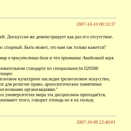
2007-10-10 00:33:37
й. Дискуссия же демонстрирует как раз его отсутствие.
с спорный. Быть может, это вам так только кажется?
мир в присутствии бога
и что
признание Академией наук
азовательном стандарте по специальности 020500
ующее:
гиозное культурное наследие (религиозное искусство,
ое для религии право, археологические памятники
лигиозными организациями."
щих университетах мира эта дисциплина преподаётся,
онимают этого, говорит отнюдь не в их пользу.
2007-10-09 22:40:01