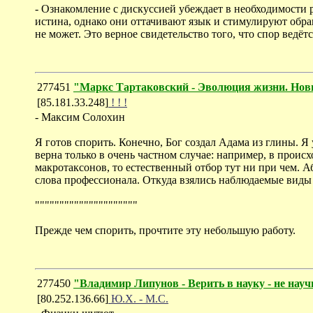
- Ознакомление с дискуссией убеждает в необходимости р
истина, однако они оттачивают язык и стимулируют обра
не может. Это верное свидетельство того, что спор ведё
277451
"Маркс Тартаковский - Эволюция жизни. Нов
[85.181.33.248]
! ! !
- Максим Солохин
Я готов спорить. Конечно, Бог создал Адама из глины. Я
верна только в очень частном случае: например, в прои
макротаксонов, то естественный отбор тут ни при чем. Абс
слова профессионала. Откуда взялись наблюдаемые виды 
"""""""""""""""""""""
Прежде чем спорить, прочтите эту небольшую работу.
277450
"Владимир Липунов - Верить в науку - не нау
[80.252.136.66]
Ю.Х. - М.С.