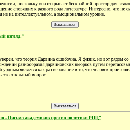
елигии, поскольку она открывает бескрайний простор для всяког
щение спорящих к разного рода литературе. Интересно, что не с
тся не на интеллектуальном, а эмоциональном уровне.
ый взгляд."
 уверен, что теория Дарвина ошибочна. Я физик, но вот рядом со
схождении разнообразия дарвиновских вьюрков путем перетасовы
урдным является как раз верование в то, что человек произошел от
- это открытый вопрос.
чно - Письмо академиков против политики РПЦ"