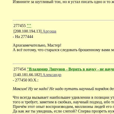
Извините за шутливый тон, но я устал писать одно и то
277455
""
[208.100.194.13]
Аргоша
- На 277444
Архизамечательно, Мастер!
А всё потому, что старался следовать брошенному вами м
277454
"Владимир Липунов - Верить в науку - не нау
[140.181.66.182]
Александр
- 277450 Ю.Х.:
Максим! Ну не надо! Не надо путать научный порядок д
Что всегда вызывает наибольшее удивлении в позиции у
того и требует, заметим в скобках, научный подход, ибо 
Причём этот опыт воспроизводим, миллионы людей его про
Да как же ты увидишь, если слепой? Сперва прозреть нужн