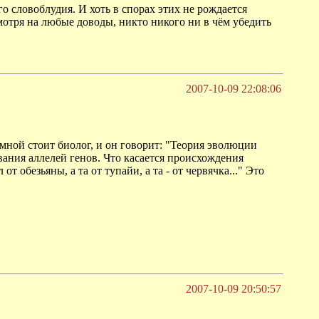
о словоблудия. И хоть в спорах этих не рождается
мотря на любые доводы, никто никого ни в чём убедить
2007-10-09 22:08:06
 мной стоит биолог, и он говорит: "Теория эволюции
вания аллелей генов. Что касается происхождения
 обезьяны, а та от тупайи, а та - от червячка..." Это
2007-10-09 20:50:57