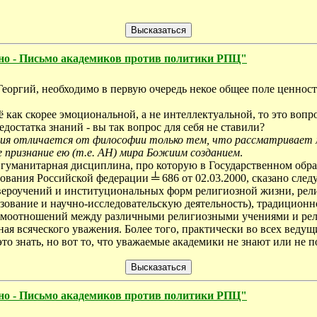
чно - Письмо академиков против политики РПЦ"
еоргий, необходимo в первую очередь некое общее поле ценносте
 как скорее эмоциональной, а не интеллектуальной, то это вопро
достатка знаний - вы так вопрос для себя не ставили?
ия отличается от философии только тем, что рассматривает 
 признание ею (т.е. АН) мира Божиим созданием
.
то гуманитарная дисциплина, про которую в Государственном обр
вания Российской федерации ╧ 686 от 02.03.2000, сказано след
вероучений и институциональных форм религиозной жизни, рели
ование и научно-исследовательскую деятельность), традиционн
аимоотношений между различными религиозными учениями и ре
ая всяческого уважения. Более того, практически во всех веду
то знать, но вот то, что уважаемые академики не знают или не п
чно - Письмо академиков против политики РПЦ"