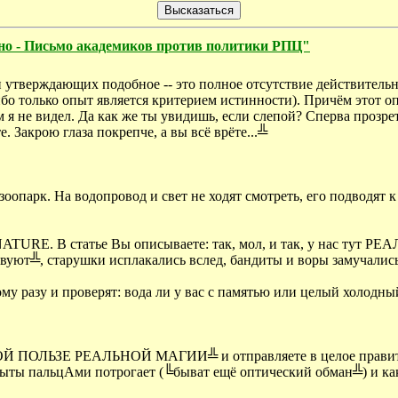
чно - Письмо академиков против политики РПЦ"
 утверждающих подобное -- это полное отсутствие действительн
, ибо только опыт является критерием истинности). Причём это
ам я не видел. Да как же ты увидишь, если слепой? Сперва прозре
е. Закрою глаза покрепче, а вы всё врёте...╩
зоопарк. На водопровод и свет не ходят смотреть, его подводят к
NATURE. В статье Вы описываете: так, мол, и так, у нас тут 
уют╩, старушки исплакались вслед, бандиты и воры замучались
ому разу и проверят: вода ли у вас с памятью или целый холодны
ОЙ ПОЛЬЗЕ РЕАЛЬНОЙ МАГИИ╩ и отправляете в целое правитель
опыты пальцАми потрогает (╚быват ещё оптический обман╩) и к