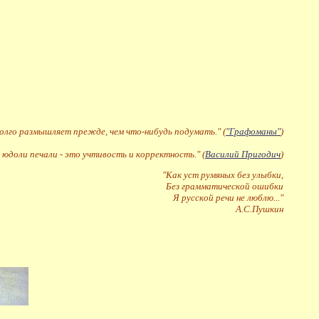
долго размышляет прежде, чем что-нибудь подумать." (
"Графоманы"
)
 юдоли печали - это учтивость и корректность." (
Василий Пригодич
)
"Как уст румяных без улыбки,
Без грамматической ошибки
Я русской речи не люблю..."
А.С.Пушкин