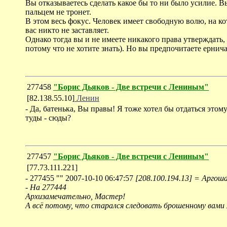
Вы отказываетесь сделать какое бы то ни было усилие. В
пальцем не тронет.
В этом весь фокус. Человек имеет свободную волю, на кот
вас никто не заставляет.
Однако тогда вы и не имеете никакого права утверждать, 
потому что не хотите знать). Но вы предпочитаете ернича
277458
"Борис Дьяков - Две встречи с Лениным"
[82.138.55.10]
Ленин
- Да, батенька, Вы правы! Я тоже хотел бы отдаться этому
туды - сюды?
277457
"Борис Дьяков - Две встречи с Лениным"
[77.73.111.221]
- 277455 "" 2007-10-10 06:47:57
[208.100.194.13] = Аргош
- На 277444
Архизамечательно, Мастер!
А всё потому, что старался следовать брошенному вами 