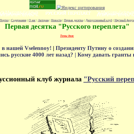
Портал
|
Содержание
|
О нас
|
Авторам
|
Новости
|
Первая десятка
|
Дискуссионный клуб
|
Научный фору
Первая десятка "Русского переплета"
Темы дня:
 в нашей Vselennoy!
|
Президенту Путину о создани
сь русские 4000 лет назад? |
Кому давать гранты 
уссионный клуб журнала
"Русский пере