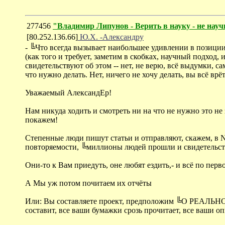
277456
"Владимир Липунов - Верить в науку - не нау
[80.252.136.66]
Ю.Х. -Александру
- ╚Что всегда вызывает наибольшее удивлении в позиции
(как того и требует, заметим в скобках, научный подход
свидетельствуют об этом -- нет, не верю, всё выдумки, с
что нужно делать. Нет, ничего не хочу делать, вы всё врёт
Уважаемый АлександЕр!
Нам никуда ходить и смотреть ни на что не нужно это не 
покажем!
Степенные люди пишут статьи и отправляют, скажем, в 
повторяемости, ╚миллионы людей прошли и свидетельств
Они-то к Вам приедуть, оне любят ездить,- и всё по перв
А Мы уж потом почитаем их отчёты
Или: Вы составляете проект, предположим ╚О РЕАЛЬН
составит, все ваши бумажки срозь прочитает, все ваши 