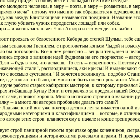
но кому придет в голову вести с лошадью светские беседы?!
о молодого человека, в меру -- поэта, в меру -- романтика, в ме
прямого меча", потому что именно так обращаются к одушевленны
 Бесед, как между Блистающими называются поединки. Название эт
как глупо убивать чужих породистых лошадей или собак.
а -- и жизнь заставляет Чэна Анкора и его меч делать выбор.
едстоит проехать от белостенного Кабира до степей Шулмы, тебе 
ным эспадоном Гвенилем, с простоватым копьем Чыдой и взыск
о бы поговорить. Все в нем рельефно -- вещь и тень, меч и чело
ись строки о влиянии идей буддизма на его творчество -- авто
 -- будь в том, что делаешь. То есть -- искренность. Поэтому ес
жавеющей стали", расплодившиеся, аки крысы! И выделывают оны
ато с восемью суставами." И хочется воскликнуть, подобно Стани
те, где только что было, не могло не быть плечо проклятого Мо-
руче работы старых кабирских мастеров, к которому прижался Дз
рах ит-Башшар Кунду Вонг, и отправляю за пределы нашей Беседы.
ают сами, и знают хорошо. Много исписано страниц о махании р
ку -- а много ли авторов пробовали делать это сами?!
г Ладыженский вот уже полтора десятка лет занимается одной из
родными категориями и классификациями -- которые, в отличие о
 автора этих строк, кланяется ему в начале и конце тренировок. 
ствует строй панцирной пехоты при атаке орды кочевников, сыгр
и реконструкциями и историческими ролевыми играми. Я прекра