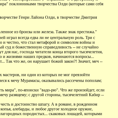
ира" поклонниками творчества Олди (которые сами себя
творчестве Генри Лайона Олди, в творчестве Дмитрия
вленное из бронзы или железа. Также знак престижа."
ней играл всегда едва ли не центральную роль. Три с
 и честно, что стал метафорой и символом войны и
ый суд и божественную справедливость -- не случайно
т для нас, господа читатели конца второго тысячелетия,
 и жизнями наших предков, начинаются вопросы...
... Так что же, он нарушает божий закон?! Значит, меч --
 мастеров, ни один из которых не мог превзойти
иеся к мечу Мурамасы, оказывались рассечены пополам;
уть мира", по-японски "вадо-рю". Что же произойдет, если
 мечу разящему; с другой стороны, тысячелетний Кабир --
честь и достоинство шпагу. А в романе, в рожденном
 копья, алебарды, и любое другое холодное оружие,
благородных породистых... скаковых лошадей, которыми