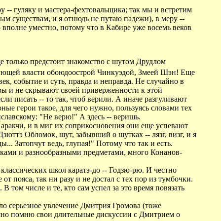
ру -- гуляку и мастера-фехтовальщика; так мы и встретим
м существам, и я отнюдь не путаю падежи), в меру --
о вполне уместно, потому что в Кабире уже восемь веков
еще только предстоит знакомство с шутом Друдлом
ующей власти обоюдоострой Чинкуэдой, Змеей Шэн! Еще
век, событие и суть, правда и неправда. Не случайно в
ры и не скрывают своей приверженности к этой
ли писать -- то так, чтоб верили. А иначе разгуливают
е герои такое, для чего нужно, пользуясь словами тех
славскому: "Не верю!" А здесь -- веришь.
о аракчи, и в миг их соприкосновения они еще успевают
юттэ Обломок, шут, забывший о шутках -- лязг, визг, и я
.. Затопчут ведь, глупая!" Потому что так и есть.
уками и разнообразными предметами, много Конанов-
 классических школ каратэ-до -- Годзю-рю. И честно
т пояса, так ни разу и не достал с тех пор из тумбочки.
В том числе и те, кто сам успел за это время повязать
ало серьезное увлечение Дмитрия Громова (тоже
сно помню свои длительные дискуссии с Дмитрием о