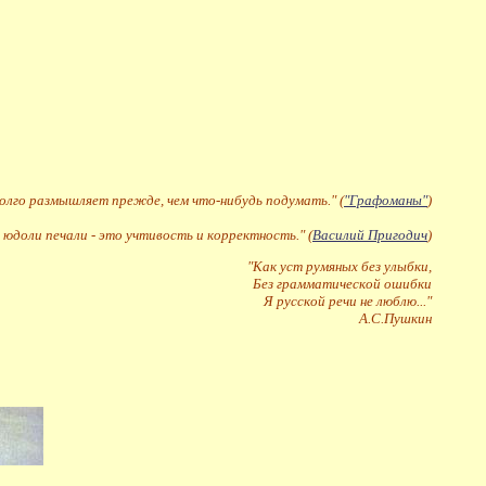
долго размышляет прежде, чем что-нибудь подумать." (
"Графоманы"
)
 юдоли печали - это учтивость и корректность." (
Василий Пригодич
)
"Как уст румяных без улыбки,
Без грамматической ошибки
Я русской речи не люблю..."
А.С.Пушкин