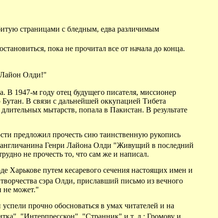
набитую страницами с бледным, едва различимым
остановиться, пока не прочитал все от начала до конца.
 Лайон Олди!"
а. В 1947-м году отец будущего писателя, миссионер
о Бутан. В связи с дальнейшей оккупацией Тибета
длительных мытарств, попала в Пакистан. В результате
ности предложил прочесть сию таинственную рукопись
о англичанина Генри Лайона Олди "Живущий в последний
удно не прочесть то, что сам же и написал.
де Харькове путем кесаревого сечения настоящих имен и
творчества сэра Олди, приславший письмо из вечного
и не может."
 успели прочно обосноваться в умах читателей и на
ка", "Интерпресскон", "Странник" и т. д.; Громову и