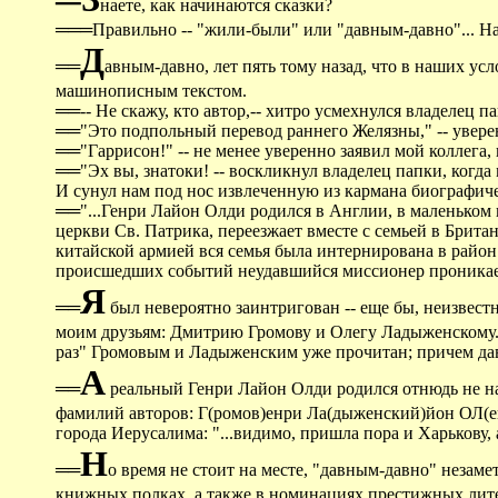
наете, как начинаются сказки?
═══Правильно -- "жили-были" или "давным-давно"... На
Д
══
авным-давно, лет пять тому назад, что в наших у
машинописным текстом.
══-- Не скажу, кто автор,-- хитро усмехнулся владелец па
══"Это подпольный перевод раннего Желязны," -- увере
══"Гаррисон!" -- не менее уверенно заявил мой коллега
══"Эх вы, знатоки! -- воскликнул владелец папки, когд
И сунул нам под нос извлеченную из кармана биографиче
══"...Генри Лайон Олди родился в Англии, в маленьком г
церкви Св. Патрика, переезжает вместе с семьей в Брита
китайской армией вся семья была интернирована в район
происшедших событий неудавшийся миссионер проникает
Я
══
был невероятно заинтригован -- еще бы, неизвест
моим друзьям: Дмитрию Громову и Олегу Ладыженскому.
раз" Громовым и Ладыженским уже прочитан; причем давны
А
══
реальный Генри Лайон Олди родился отнюдь не на
фамилий авторов: Г(ромов)енри Ла(дыженский)йон ОЛ(ег
города Иерусалима: "...видимо, пришла пора и Харькову, 
Н
══
о время не стоит на месте, "давным-давно" незам
книжных полках, а также в номинациях престижных литера