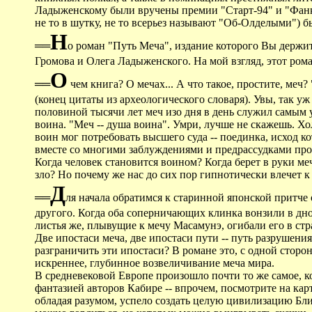
Ладыженскому были вручены премии "Старт-94" и "Фанко
не то в шутку, не то всерьез называют "Об-Олделыми") 
Н
══
о роман "Путь Меча", издание которого Вы держит
Громова и Олега Ладыженского. На мой взгляд, этот ром
О
══
чем книга? О мечах... А что такое, простите, ме
(конец цитаты из археологического словаря). Увы, так уж
половиной тысячи лет меч изо дня в день служил самым
воина. "Меч -- душа воина". Умри, лучше не скажешь. Х
воин мог потребовать высшего суда -- поединка, исход к
вместе со многими заблуждениями и предрассудками пр
Когда человек становится воином? Когда берет в руки меч?
зло? Но почему же нас до сих пор гипнотически влечет 
Д
══
ля начала обратимся к старинной японской притче
другого. Когда оба соперничающих клинка вонзили в дно
листья же, плывущие к мечу Масамунэ, огибали его в стр
Две ипостаси меча, две ипостаси пути -- путь разрушения 
разграничить эти ипостаси? В романе это, с одной сторо
искреннее, глубинное возвеличивание меча мира.
В средневековой Европе произошло почти то же самое, к
фантазией авторов Кабире -- впрочем, посмотрите на карт
обладая разумом, успело создать целую цивилизацию Бл