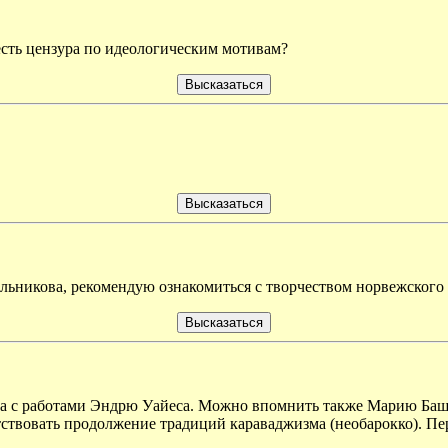
 есть цензура по идеологическим мотивам?
Мельникова, рекомендую ознакомиться с творчеством норвежско
ова с работами Эндрю Уайеса. Можно впомнить также Марию Баш
тствовать продолжение традиций караваджизма (необарокко). Пер