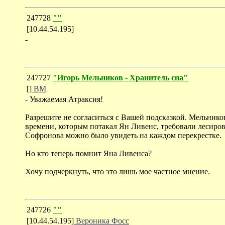
247728
""
[10.44.54.195]
-
247727
"Игорь Мельников - Хранитель сна"
[]
ВМ
- Уважаемая Атраксия!
Разрешите не согласиться с Вашей подсказкой. Мельник
времени, которым потакал Ян Ливенс, требовали лесиро
Софронова можно было увидеть на каждом перекрестке.
Но кто теперь помнит Яна Ливенса?
Хочу подчеркнуть, что это лишь мое частное мнение.
247726
""
[10.44.54.195]
Вероника Фосс