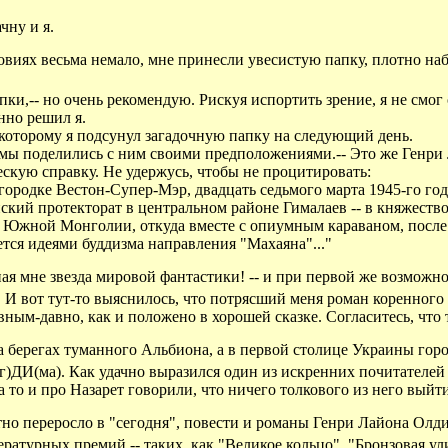
чну и я.
словиях весьма немало, мне принесли увесистую папку, плотно 
пки,-- но очень рекомендую. Рискуя испортить зрение, я не смог 
нно решил я.
, которому я подсунул загадочную папку на следующий день.
а мы поделились с ним своими предположениями.-- Это же Генри
скую справку. Не удержусь, чтобы не процитировать:
ородке Вестон-Супер-Мэр, двадцать седьмого марта 1945-го год
нский протекторат в центральном районе Гималаев -- в княжеств
 Южной Монголии, откуда вместе с опиумным караваном, после 
ся идеями буддизма направления "Махаяна"..."
ная мне звезда мировой фантастики! -- и при первой же возмож
 И вот тут-то выяснилось, что потрясший меня роман коренног
м-давно, как и положено в хорошей сказке. Согласитесь, что тр
 берегах туманного Альбиона, а в первой столице Украины горо
)ДИ(ма). Как удачно выразился один из искренних почитателей 
а то и про Назарет говорили, что ничего толкового из него выйт
етно переросло в "сегодня", повести и романы Генри Лайона Олди
турных премий -- таких, как "Великое кольцо", "Бронзовая улит