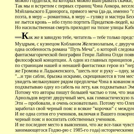
можно гордиться, на которых можно выигрывать скачки, 
Так мы и встретим с первых страниц Чэна Анкора, веселог
Мэйланьского Единорога, прямого меча (да-да, именно "
поэта, в меру -- романтика, в меру -- гуляку и мастера
не льется кровь -- ибо глупо портить Придатков-людей, 
Но насильственная смерть приходит на тихие улицы Кабир
К
══
ак же я завидую тебе, читатель -- тебе только пр
Муздрым, с кузнецом Кобланом Железнолапым, с двуруч
одна особенность романа "Путь Меча", о которой следовал
фантасмагорической биографии Генри Лайона Олди появил
философской концепции. А один из главных принципов Дзэн
по страницам нашей и ненашей фантастики герои из "нер
же Громова и Ладыженского, "шесть ног и руку -- одну, з
"...и три сабли, брызжа искрами, скрещиваются в том мес
увидеть мелькнувшее рядом предплечье Чэна в кованом на
подхватываю одну из сабель на лету, как подхватывал Эм
Потому что авторы пишут большей частью о том, что зн
Арнольдов вертят двуручный меч, как гимнастическую пал
Эти -- пробовали, и очень основательно. Потому что Оле
заработал свой черный пояс и всякие "корочки" с междуна
И не одна сотня его учеников, включая и Вашего покорного
черный пояс и воспитать собственных учеников.
И не последнее место в выяснении, что же все-таки чув
занимающегося Годзю-рю с 1985-го года) историческим