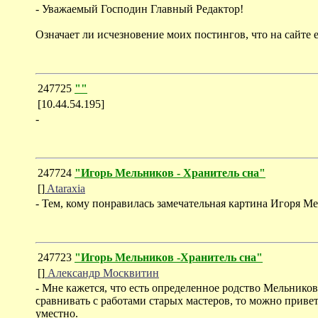
- Уважаемый Господин Главный Редактор!
Означает ли исчезновение моих постингов, что на сайте
247725
""
[10.44.54.195]
-
247724
"Игорь Мельников - Хранитель сна"
[]
Ataraxia
- Тем, кому понравилась замечательная картина Игоря 
247723
"Игорь Мельников -Хранитель сна"
[]
Александр Москвитин
- Мне кажется, что есть определенное родство Мельник
сравнивать с работами старых мастеров, то можно приве
уместно.