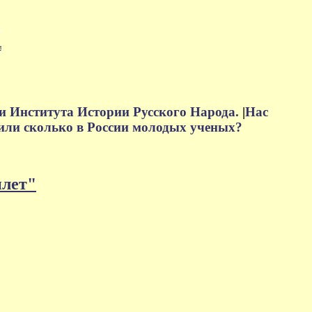
м
и Института Истории Русского Народа.
|
Нас
или сколько в России молодых ученых?
плет"