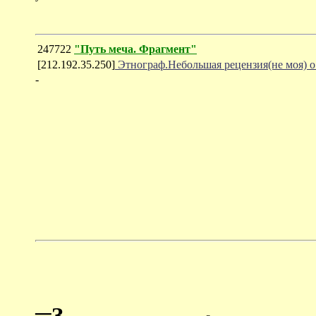
247722
"Путь меча. Фрагмент"
[212.192.35.250]
Этнограф.Небольшая рецензия(не моя) о
-
═З