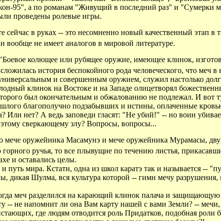
н-95", а по романам "Живущий в последний раз" и "Сумерки м
были проведены ролевые игры.
е сейчас в руках -- это несомненно новый качественный этап в 
ан вообще не имеет аналогов в мировой литературе.
ч? "Боевое колющее или рубящее оружие, имеющее клинок, изгото
 сложилась история беспокойного рода человеческого, что меч в 
 универсальным и совершенным оружием, служил настолько долго
олодный клинок на Востоке и на Западе олицетворял божественн
оторого был окончательным и обжалованию не подлежал. И вот ту
ошлого благополучно подзабывших и истины, оплаченные кровью
 Или нет? А ведь заповеди гласят: "Не убий!" -- но воин убивает
к этому сверкающему злу? Вопросы, вопросы...
 о мече оружейника Масамунэ и мече оружейника Мурамасы, двух
 горного ручья, то все плывущие по течению листья, прикасавш
ахе и оставались целы.
и путь мира. Кстати, одна из школ каратэ так и называется -- "п
ны, дикая Шулма, вся культура которой -- гимн мечу разрушения,
огда меч разделился на карающий клинок палача и защищающую 
у -- не напомнит ли она Вам карту нашей с вами Земли? -- мечи,
истающих, где людям отводится роль Придатков, подобная роли 