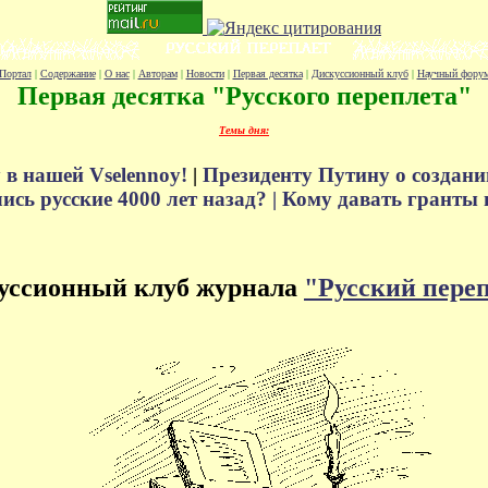
Портал
|
Содержание
|
О нас
|
Авторам
|
Новости
|
Первая десятка
|
Дискуссионный клуб
|
Научный фору
Первая десятка "Русского переплета"
Темы дня:
 в нашей Vselennoy!
|
Президенту Путину о создани
сь русские 4000 лет назад? |
Кому давать гранты 
уссионный клуб журнала
"Русский пере