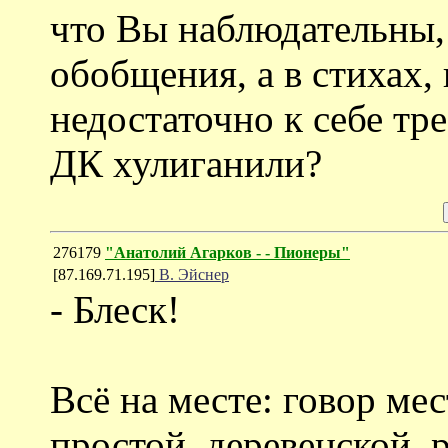
что Вы наблюдательны,
обобщения, а в стихах,
недостаточно к себе тр
ДК хулиганили?
276179
"Анатолий Агарков - - Пионеры"
[87.169.71.195]
В. Эйснер
- Блеск!
Всё на месте: говор ме
простой, деревенской, 