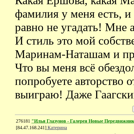
Какая Ершова, какая М
фамилия у меня есть, и 
равно не угадать! Мне 
И стиль это мой собст
Маринам-Наташам и пр
Что вы меня всё обездо
попробуете авторство от
выиграю! Даже Гаагски
276181
"Илья Глазунов - Галерея Новые Передвижни
[84.47.168.241]
Катерина