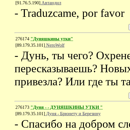
[91.76.5.190]
Автандил
- Traduzcame, por favor
276174
"Дуняшкины утки"
[89.179.35.101]
NeroWolf
- Дунь, ты чего? Охрен
пересказываешь? Новых 
привезла? Или где ты т
276173
"Дуня - - ДУНЯШКИНЫ УТКИ "
[89.179.35.101]
Дуня - Брюнету и Березину
- Спасибо на добром сл