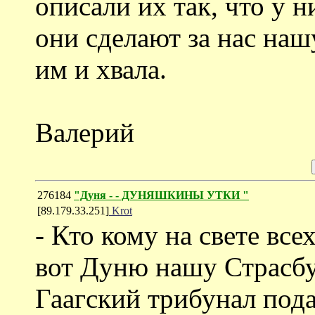
описали их так, что у 
они сделают за нас наш
им и хвала.
Валерий
276184
"Дуня - - ДУНЯШКИНЫ УТКИ "
[89.179.33.251]
Krot
- Кто кому на свете все
вот Дуню нашу Страсбур
Гаагский трибунал подав