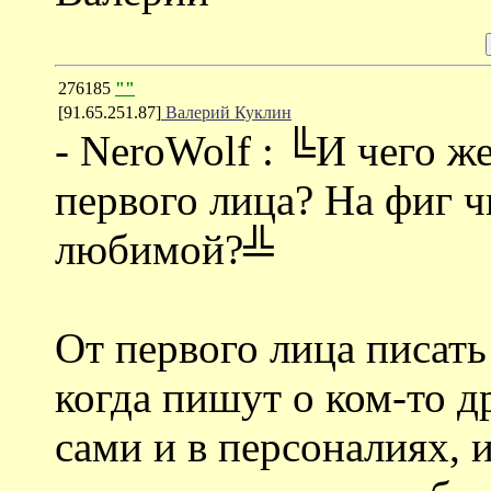
276185
""
[91.65.251.87]
Валерий Куклин
- NeroWolf : ╚И чего 
первого лица? На фиг ч
любимой?╩
От первого лица писат
когда пишут о ком-то д
сами и в персоналиях, и