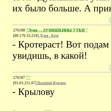
их было больше. А при
276188
"Дуня - - ДУНЯШКИНЫ УТКИ "
[89.179.33.219]
Дуня - Krot
- Кротераст! Вот подам 
увидишь, в какой!
276187
""
[91.65.251.87]
Валерий Куклин
- Крылову