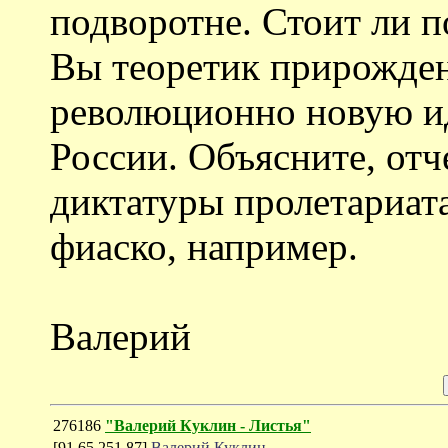
подворотне. Стоит ли 
Вы теоретик прирожде
революционно новую и
России. Объясните, отч
диктатуры пролетариат
фиаско, например.
Валерий
276186
"Валерий Куклин - Листья"
[91.65.251.87]
Валерий Куклин