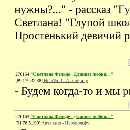
нужны?..." - рассказ "
Светлана! "Глупой школ
Простенький девичий ра
276164
"Светлана Фельде - Длиннее любви... "
[89.179.35.38]
NeroWolf - Автандилу
- Будем когда-то и мы 
276163
"Светлана Фельде - Длиннее любви... "
[91.76.5.190]
Автандил - Неровольфу