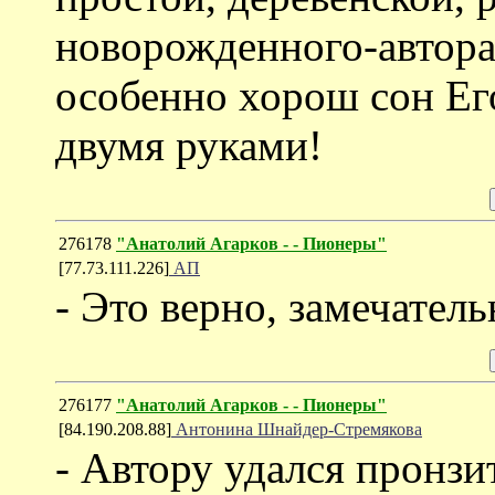
новорожденного-автора 
особенно хорош сон Его
двумя руками!
276178
"Анатолий Агарков - - Пионеры"
[77.73.111.226]
АП
- Это верно, замечател
276177
"Анатолий Агарков - - Пионеры"
[84.190.208.88]
Антонина Шнайдер-Стремякова
- Автору удался пронз