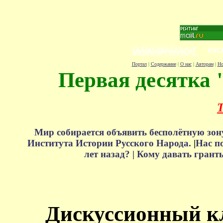
Портал
|
Содержание
|
О нас
|
Авторам
|
Но
Первая десятка 
Т
Мир собирается объявить бесполётную зон
Института Истории Русского Народа.
|
Нас п
лет назад? |
Кому давать грант
Дискуссионный к