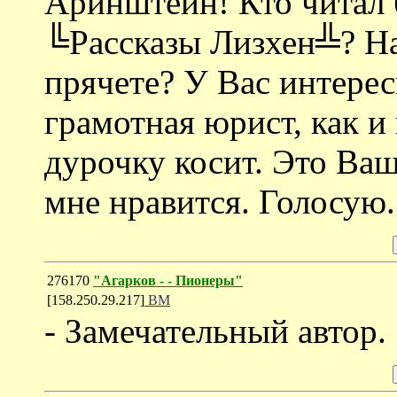
Аринштейн! Кто читал 
╚Рассказы Лизхен╩? На
прячете? У Вас интерес
грамотная юрист, как и
дурочку косит. Это Ваш
мне нравится. Голосую.
276170
"Агарков - - Пионеры"
[158.250.29.217]
ВМ
- Замечательный автор.