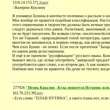
[116.14.153.57]
Ашот
- Валерию Куклину
Я упомянул Бунина в контексте полемики о рассказе и но
Мне вообще не нравится подобная классификация. Настоящ
этого первичными в творчестве должны быть вечные пробл
следует держаться этих рамок. Политикой, экономикой, 
он не будет писателем. Во всяком случае, писателем-бел
Тот же Горький - прирождённый гений литературы, один
многим он запомнился, в первую очередь, как автор рома
Чем плох Бунин - не понял. Если после прочтения "Захара
по каким дням делал маникюр.
И ещё я не приемлю "русификацию" русского языка. Коне
бывают места, где лучше употребить "заморский продукт
употребляется одно слово, а во втором два. А как назват
Набоков мне тоже не нравится. На душе не теплеет, когд
277926
"Игорь Крылов - Куда движется История, или,
[62.76.223.39]
tory
- Есть слова: "ПЛАН ПУТИНА", а смого плана нет, если н