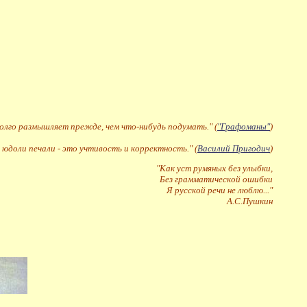
долго размышляет прежде, чем что-нибудь подумать." (
"Графоманы"
)
 юдоли печали - это учтивость и корректность." (
Василий Пригодич
)
"Как уст румяных без улыбки,
Без грамматической ошибки
Я русской речи не люблю..."
А.С.Пушкин