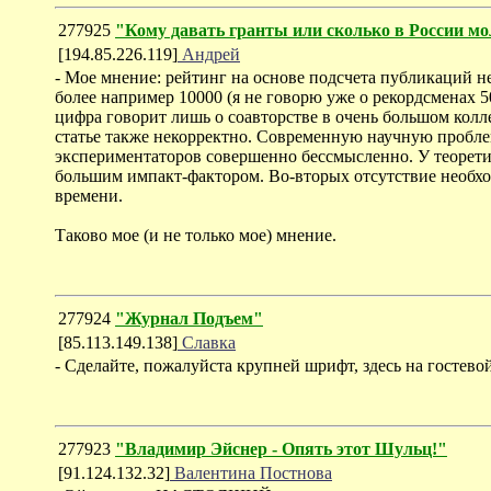
277925
"Кому давать гранты или сколько в России м
[194.85.226.119]
Андрей
- Мое мнение: рейтинг на основе подсчета публикаций н
более например 10000 (я не говорю уже о рекордсменах 
цифра говорит лишь о соавторстве в очень большом колле
статье также некорректно. Современную научную проблем
экспериментаторов совершенно бессмысленно. У теоретик
большим импакт-фактором. Во-вторых отсутствие необхо
времени.
Таково мое (и не только мое) мнение.
277924
"Журнал Подъем"
[85.113.149.138]
Славка
- Сделайте, пожалуйста крупней шрифт, здесь на гостевой
277923
"Владимир Эйснер - Опять этот Шульц!"
[91.124.132.32]
Валентина Постнова