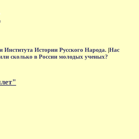
м
и Института Истории Русского Народа.
|
Нас
или сколько в России молодых ученых?
плет"