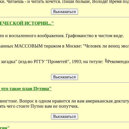
и. Читаешь - и читать хочется. Пиши больше, Володя! Время по
ВЕЧЕСКОЙ ИСТОРИИ..."
сти и воспаленного воображения. Графоманство в чистом виде.
ованных МАССОВЫМ тиражом в Москве: "Человек ли венец эволюц
адка" (изд-во РГГУ "Прометей", 1993; на титуле: ╚Рекоменд
 что такое план Путина"
шингтоне. Вопрос в одном нравится ли вам американская диктатур
ять чего стоите Путин вам не попутчик.
огии"