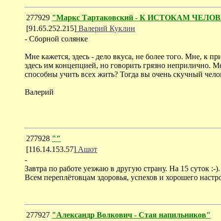
277929
"Маркс Тартаковский - К ИСТОКАМ ЧЕЛО
[91.65.252.215]
Валерий Куклин
- Сборной солянке
Мне кажется, здесь - дело вкуса, не более того. Мне, 
здесь им концепцией, но говорить грязно неприлично. Мен
способны учить всех жить? Тогда вы очень скучный чело
Валерий
277928
""
[116.14.153.57]
Ашот
-
Завтра по работе уезжаю в другую страну. На 15 суток :-)
Всем переплётовцам здоровья, успехов и хорошего настр
277927
"Александр Волкович - Стая напильников"