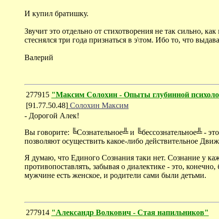
И купил братишку.
Звучит это отдельно от стихотворения не так сильно, как в
стеснялся три года признаться в э\том. Ибо то, что выдав
Валерий
277915
"Максим Солохин - Опыты глубинной психол
[91.77.50.48]
Солохин Максим
- Дорогой Алек!
Вы говорите: ╚Сознательное╩ и ╚бессознательное╩ - это
позволяют осуществить какое-либо действительное Движ
Я думаю, что Единого Сознания таки нет. Сознание у кажд
противопоставлять, забывая о диалектике - это, конечно, 
мужчине есть женское, и родители сами были детьми.
277914
"Александр Волкович - Стая напильников"