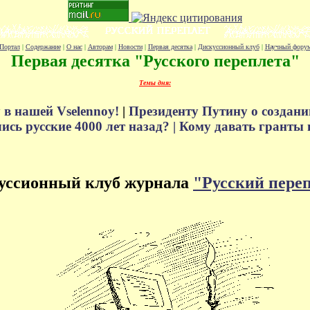
Портал
|
Содержание
|
О нас
|
Авторам
|
Новости
|
Первая десятка
|
Дискуссионный клуб
|
Научный фору
Первая десятка "Русского переплета"
Темы дня:
 в нашей Vselennoy!
|
Президенту Путину о создани
сь русские 4000 лет назад? |
Кому давать гранты 
уссионный клуб журнала
"Русский пере