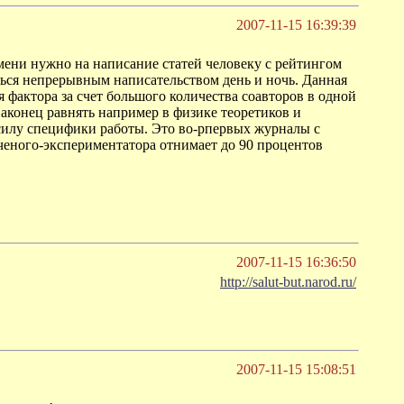
2007-11-15 16:39:39
мени нужно на написание статей человеку с рейтингом
аться непрерывным написательством день и ночь. Данная
я фактора за счет большого количества соавторов в одной
Наконец равнять например в физике теоретиков и
 силу специфики работы. Это во-рпервых журналы с
ченого-экспериментатора отнимает до 90 процентов
2007-11-15 16:36:50
http://salut-but.narod.ru/
2007-11-15 15:08:51