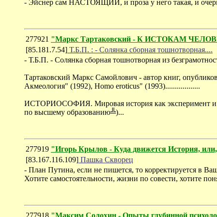
- Эйснер сам НАСТОЯЩИЙ, и проза у него такая, и очерк
277921
"Маркс Тартаковский - К ИСТОКАМ ЧЕЛО
[85.181.7.54]
Т.Б.П. : - Солянка сборная тошнотворная....
- Т.Б.П. - Солянка сборная тошнотворная из безграмотно
Тартаковский Маркс Самойлович - автор книг, опублик
Акмеология" (1992), Homo eroticus" (1993)..................
ИСТОРИОСОФИЯ. Мировая история как эксперимент и заг
по высшему образованию╩)...
277919
"Игорь Крылов - Куда движется История, или,
[83.167.116.109]
Пашка Скворец
- План Путина, если не пишется, то корректируется в Ва
Хотите самостоятельности, жизни по совести, хотите пон
277918
"Максим Солохин - Опыты глубинной психол