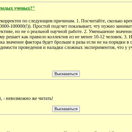
олодых ученых?"
екорректен по следующим причинам. 1. Посчитайте, сколько вре
50000-100000(!)). Простой подсчет показывает, чту нужно заним
ктиве, но не о реальной научной работе. 2. Уменьшение значени
у решает как правило коллектив из не менее 10-12 человек. 3. 
а значение фактора будет брольше в разы если не на порядки в
димости проведения и наладки сложных экспериментов, что у у
, - невозможно же читать!