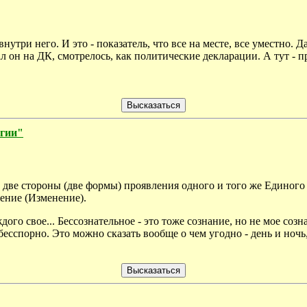
нутри него. И это - показатель, что все на месте, все уместно. Д
ал он на ДК, смотрелось, как политические декларации. А тут - п
огии"
 две стороны (две формы) проявления одного и того же Единог
ение (Изменение).
ого свое... Бессознательное - это тоже сознание, но не мое созн
бесспорно. Это можно сказать вообще о чем угодно - день и ночь, 