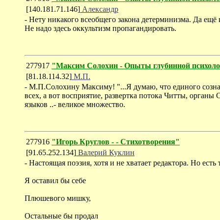
[140.181.71.146]
Александр
- Нету никакого всеобщего закона детерминизма. Да ещё 
Не надо здесь оккультизм пропагандировать.
277917
"Максим Солохин - Опыты глубинной психол
[81.18.114.32]
М.П.
- М.П.Солохину Максиму! "...Я думаю, что единого созн
всех, а вот восприятие, развертка потока Читты, органы 
языков ..- великое множество.
277916
"Игорь Круглов - - Стихотворения"
[91.65.252.134]
Валерий Куклин
- Настоящая поэзия, хотя и не хватает редактора. Но есть 
Я оставил бы себе
Плюшевого мишку,
Остальные бы продал