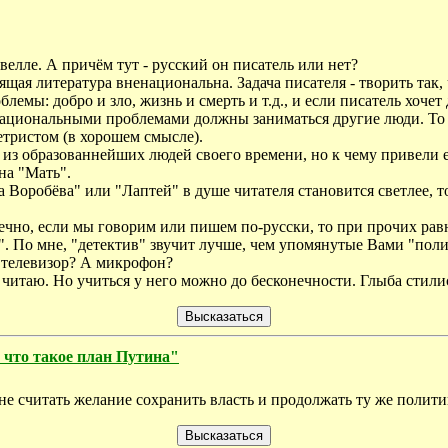
велле. А причём тут - русский он писатель или нет?
ая литература вненациональна. Задача писателя - творить так, 
емы: добро и зло, жизнь и смерть и т.д., и если писатель хочет
национальными проблемами должны заниматься другие люди. То ес
летристом (в хорошем смысле).
 из образованнейших людей своего времени, но к чему привели 
на "Мать".
 Воробёва" или "Лаптей" в душе читателя становится светлее, то
чно, если мы говорим или пишем по-русски, то при прочих равн
". По мне, "детектив" звучит лучше, чем упомянутые Вами "поли
ь телевизор? А микрофон?
а читаю. Но учиться у него можно до бесконечности. Глыба стили
 что такое план Путина"
е считать желание сохранить власть и продолжать ту же политик