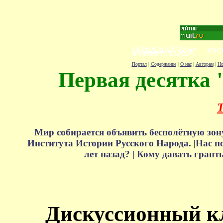
Портал
|
Содержание
|
О нас
|
Авторам
|
Но
Первая десятка 
Т
Мир собирается объявить бесполётную зон
Института Истории Русского Народа.
|
Нас п
лет назад? |
Кому давать грант
Дискуссионный к