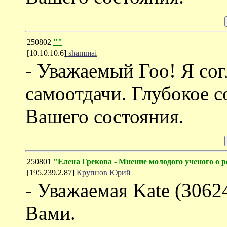
250802
""
[10.10.10.6]
shammai
- Уважаемый Гоо! Я сог
самоотдачи. Глубокое 
Вашего состояния.
250801
"Елена Грекова - Мнение молодого ученого о 
[195.239.2.87]
Крупнов Юрий
- Уважаемая Kate (3062
Вами.