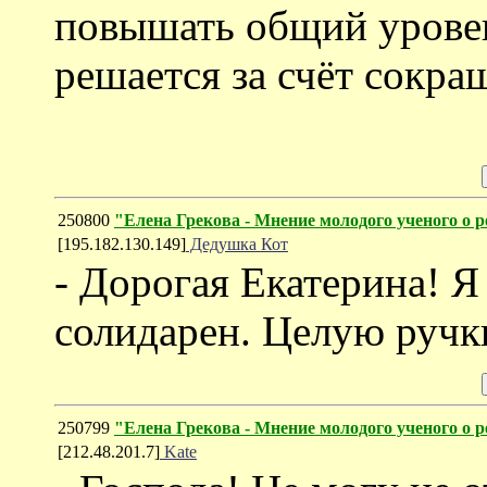
повышать общий уровень
решается за счёт сокра
250800
"Елена Грекова - Мнение молодого ученого о 
[195.182.130.149]
Дедушка Кот
- Дорогая Екатерина! Я
солидарен. Целую ручк
250799
"Елена Грекова - Мнение молодого ученого о 
[212.48.201.7]
Kate