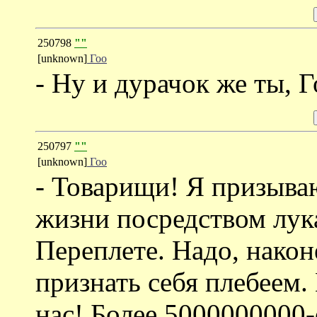
250798
""
[unknown]
Гоо
- Ну и дурачок же ты, Го
250797
""
[unknown]
Гоо
- Товарищи! Я призываю
жизни посредством лук
Переплете. Надо, након
признать себя плебеем.
нас! Более 5000000000-