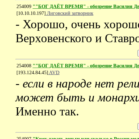
254009
""БОГ ДАЁТ ВРЕМЯ" - обозрение Василия Дв
[10.10.10.197]
Лиговский затворник
- Хорошо, очень хорошо
Верховенского и Ставр
254008
""БОГ ДАЁТ ВРЕМЯ" - обозрение Василия Дв
[193.124.84.45]
AVD
-
если в народе нет рел
может быть и монарх
Именно так.
254007
"Кому давать деньги или cколько в России м