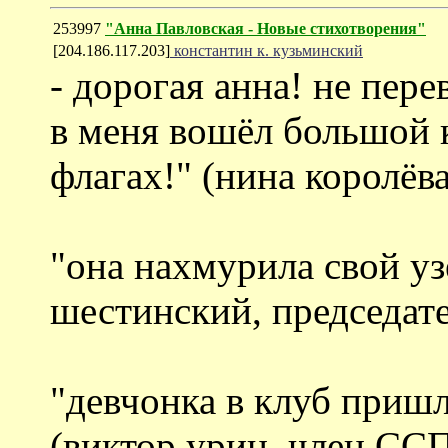
253997
"Анна Павловская - Новые стихотворения"
[204.186.117.203]
константин к. кузьминский
- дорогая анна! не пере
в меня вошёл большой к
флагах!" (нина королёв
"она нахмурила свой уз
шестинский, председат
"девчонка в клуб пришл
(виктор урин, член СС