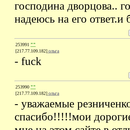
господина дворцова.. г
надеюсь на его ответ.и
253991
""
[217.77.109.182]
ольга
- fuck
253990
""
[217.77.109.182]
ольга
- уважаемые резниченко
спасибо!!!!!мои дороги
мне на этом сайте в от