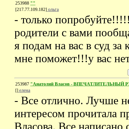
253988
""
[217.77.109.182]
ольга
- только попробуйте!!!!
родители с вами пообща
я подам на вас в суд за 
мне поможет!!!у вас нет
253987
"Анатолий Власов - ВПЕЧАТЛИТЕЛЬНЫЙ 
[]
елена
- Все отлично. Лучше н
интересом прочитала п
Власова. Все написано