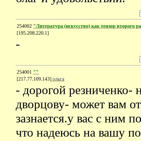
254002
"Литература (искусство) как тензор второго р
[195.208.220.1]
-
254001
""
[217.77.109.143]
ольга
- дорогой резниченко- 
дворцову- может вам от
зазнается.у вас с ним 
что надеюсь на вашу п