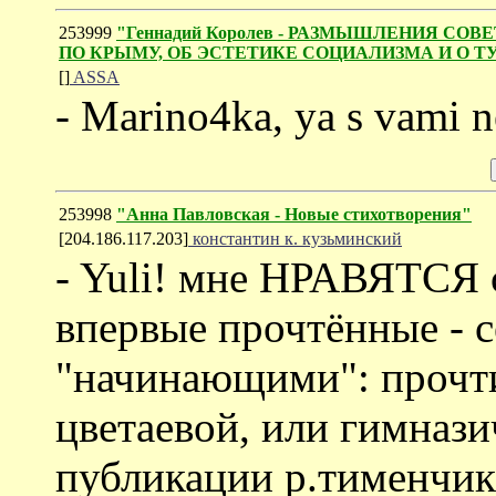
253999
"Геннадий Королев - РАЗМЫШЛЕНИЯ 
ПО КРЫМУ, ОБ ЭСТЕТИКЕ СОЦИАЛИЗМА И О 
[]
ASSA
- Marino4ka, ya s vami n
253998
"Анна Павловская - Новые стихотворения"
[204.186.117.203]
константин к. кузьминский
- Yuli! мне НРАВЯТСЯ 
впервые прочтённые - 
"начинающими": прочти
цветаевой, или гимназич
публикации р.тименчика