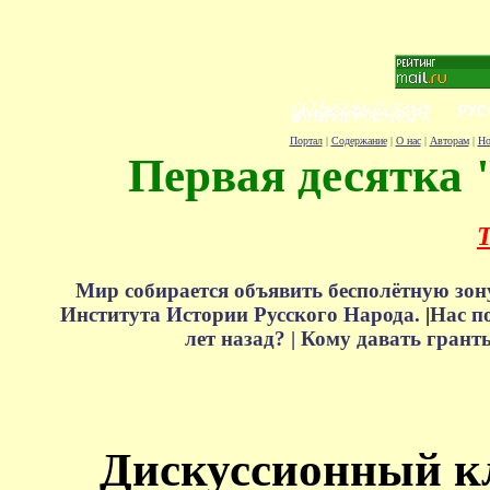
Портал
|
Содержание
|
О нас
|
Авторам
|
Но
Первая десятка 
Т
Мир собирается объявить бесполётную зон
Института Истории Русского Народа.
|
Нас п
лет назад? |
Кому давать грант
Дискуссионный к