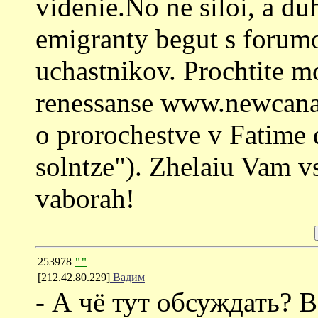
videnie.No ne siloi, a d
emigranty begut s forumo
uchastnikov. Prochtite 
renessanse www.newcanad
o prorochestve v Fatime 
solntze"). Zhelaiu Vam v
vaborah!
253978
""
[212.42.80.229]
Вадим
- А чё тут обсуждать?