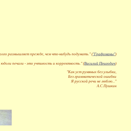
долго размышляет прежде, чем что-нибудь подумать." (
"Графоманы"
)
 юдоли печали - это учтивость и корректность." (
Василий Пригодич
)
"Как уст румяных без улыбки,
Без грамматической ошибки
Я русской речи не люблю..."
А.С.Пушкин