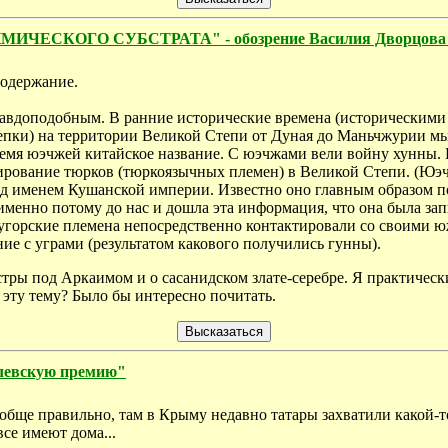
КОГО СУБСТРАТА" - обозрение Василия Дворцова "В
содержание.
авдоподобным. В ранние исторические времена (историческими 
репки) на территории Великой Степи от Дуная до Маньчжурии 
емя юэчжей китайское название. С юэчжами вели войну хунны. 
ирование тюрков (тюркоязычных племен) в Великой Степи. (Юэ
под именем Кушанской империи. Известно оно главным образом 
именно потому до нас и дошла эта информация, что она была зап
угорские племена непосредственно контактировали со своими 
е с уграми (результатом какового получились гунны).
ры под Аркаимом и о сасанидском злате-серебре. Я практически
эту тему? Было бы интересно почитать.
елевскую премию"
ообще правильно, там в Крыму недавно татары захватили какой-то
все имеют дома...