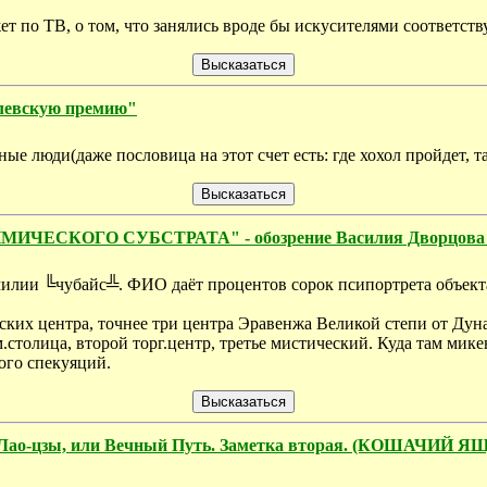
южет по ТВ, о том, что занялись вроде бы искусителями соответс
елевскую премию"
ные люди(даже пословица на этот счет есть: где хохол пройдет, та
КОГО СУБСТРАТА" - обозрение Василия Дворцова "В
милии ╚чубайс╩. ФИО даёт процентов сорок псипортрета объект
ских центра, точнее три центра Эравенжа Великой степи от Дуна
столица, второй торг.центр, третье мистический. Куда там мике
ого спекуяций.
 Лао-цзы, или Вечный Путь. Заметка вторая. (КОШАЧИЙ Я