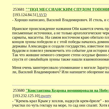
253681
""ПОД МЕССИАНСКИМ СПУДОМ ТОПОНИМИЧЕС
[193.124.84.51]
AVD
- Хорошо написано, Василий Владимирович. И стиль, и 
Иранское происхождение названия Оби кажется очень пр
письменные источники, а не только археологические че
сарматы, масагеты. На самом восточном краю обитало пл
концов хунны победили и с этой победы началось домин
державы Александра и создали государство, известное 
буддизм и повелел увековечить это событие для истории 
Так что жившие немного севернее степи оседлые финно-
спустя от сяньбийцев хунны также нашли взаимопонимани
Меня очень заинтересовало упоминание о могиле Заратуст
ли, Василий Владимирович? Или напишете обозрение на 
253680
"Константина Кедрова номинировали на Ноб
[193.232.125.10]
qwerty
- "Кремль крал Крым у хохлов, надкусiв крем-брюле" - в
участки по чуть гектару на море, то сад они спалят. Хотя 