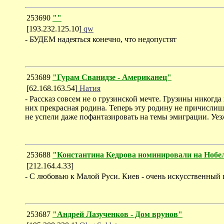
253690
""
[193.232.125.10]
qw
- БУДЕМ надеяться конечно, что недопустят
253689
"Гурам Сванидзе - Американец"
[62.168.163.54]
Натия
- Рассказ совсем не о грузинской мечте. Грузины никог
них прекрасная родина. Теперь эту родину не причислиш
не успели даже пофантазировать на темы эмиграции. Уезж
253688
"Константина Кедрова номинировали на Ноб
[212.164.4.33]
- С любовью к Малой Руси. Киев - очень искусственный 
253687
"Андрей Лазученков - Дом врунов"