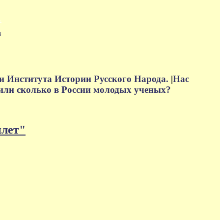
м
и Института Истории Русского Народа.
|
Нас
или сколько в России молодых ученых?
плет"