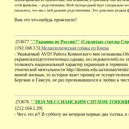
этой фамилии, -- родственники. Мой троюродный брат специально исс
оказалось, что мы с ней дальние родственники. Это довольно редкая ф
Вам это что-нибудь прояснило?
253677
""Украина не Россия?" (Cердитые стрелы Се
[192.168.3.5]
Меланхолическая собака из Киева
- Уважаемый AVD! Работа Коминского мне незнакома.Обя
украинских(аутотентичных,однако, исследователей) по э
толковать национальный характер украинцев в терминах ан
этнической ментальности http://donntu.edu.ua/russian/stru
живой жизнью, то история знает пример ее осуществлени
Бергман и Гамсун, не раз признававшихся к любви к чис
253676
""ПОД МЕССИАНСКИМ СПУДОМ ТОПОНИМИЧЕС
[212.164.1.29]
- Чего это я?! В субботу же вечером первые два толчка, в