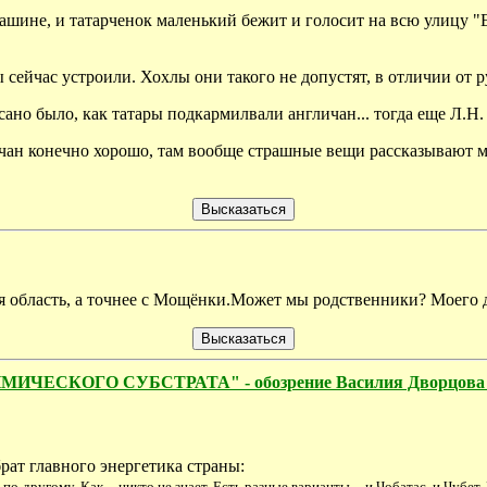
ашине, и татарченок маленький бежит и голосит на всю улицу "Е
ейчас устроили. Хохлы они такого не допустят, в отличии от р
сано было, как татары подкармилвали англичан... тогда еще Л.Н.
ан конечно хорошо, там вообще страшные вещи рассказывают ме
ая область, а точнее с Мощёнки.Может мы родственники? Моего 
КОГО СУБСТРАТА" - обозрение Василия Дворцова "В
брат главного энергетика страны:
о-другому. Как -- никто не знает. Есть разные варианты -- и Чобатас, и Чубет