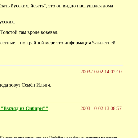
зать йусских, йезать", это он видно наслушался дома
усских.
 Толстой там вроде вовевал.
стные... по крайней мере это информация 5-тилетней
2003-10-02 14:02:10
деда зовут Семён Ильич.
згляд из Сибири""
2003-10-02 13:08:57
. Но зато точно знаю, что все Чубайсы, все без исключения носители