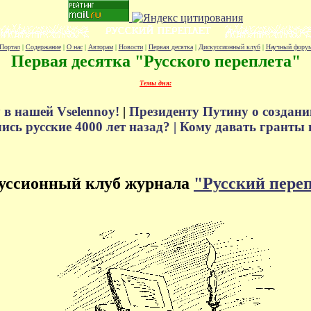
Портал
|
Содержание
|
О нас
|
Авторам
|
Новости
|
Первая десятка
|
Дискуссионный клуб
|
Научный фору
Первая десятка "Русского переплета"
Темы дня:
 в нашей Vselennoy!
|
Президенту Путину о создани
сь русские 4000 лет назад? |
Кому давать гранты 
уссионный клуб журнала
"Русский пере