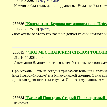
[195.208.220.1]
Oleg Soldatov
- И меня соблазняли, да не поддался я... Недавно был с
253686
"Константина Кедрова номинировали на Ноб
[193.232.125.10]
qwerty
- вот хохлы то этого как раз и не допустят, они немного и
253685
""ПОД МЕССИАНСКИМ СПУДОМ ТОПОНИМИЧЕС
[212.164.1.90]
Дворцов
- Александр Владимирович, я хотел бы знать перевод фа
Про Аркаим. Есть на сегодня три замечательных Евразий
(под Новосибирском) и в Минусинской долине. Один адм.
арийская древность под спудом. И, по этому, слишком мн
253684
"Василий Пригодич. Старый Пелевин, новый
[unknown]