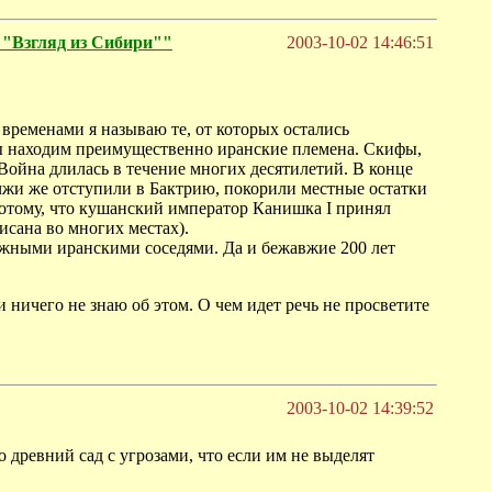
згляд из Сибири""
2003-10-02 14:46:51
временами я называю те, от которых остались
мы находим преимущественно иранские племена. Скифы,
Война длилась в течение многих десятилетий. В конце
чжи же отступили в Бактрию, покорили местные остатки
потому, что кушанский император Канишка I принял
исана во многих местах).
южными иранскими соседями. Да и бежавжие 200 лет
 ничего не знаю об этом. О чем идет речь не просветите
2003-10-02 14:39:52
 древний сад с угрозами, что если им не выделят