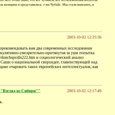
а женщина и представилась: г-жа Чубайс. Мы стали выяснять, и
2003-10-02 12:35:36
порекомендовать вам два современных исследования
пекулятивно-умозрительно-притянутая за уши попытка
y/donchsps/dis222.htm и социологический анализ
чания Саши о национальной сверхидее, главенствующей над
даже очаровать таких европейских интеллектуалов, как
згляд из Сибири""
2003-10-02 12:17:49
к.