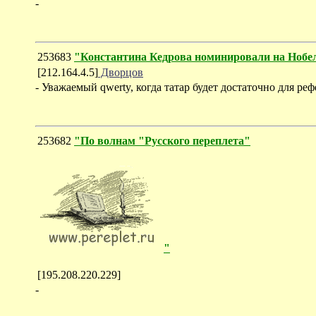
-
253683
"Константина Кедрова номинировали на Ноб
[212.164.4.5]
Дворцов
- Уважаемый qwerty, когда татар будет достаточно для р
253682
"По волнам "Русского переплета"
"
[195.208.220.229]
-