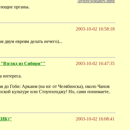
/avtori/soldatov.html
твующие органы.
2003-10-02 16:58:18
м двум евреям делать нечего)...
згляд из Сибири""
2003-10-02 16:47:35
а интереса.
я до Гоби: Аркаим (на юг от Челябинска), около Чанов
нской культуре или Стоунхенджу! Но, сами понимаете,
ЩИК)"
2003-10-02 16:08:41