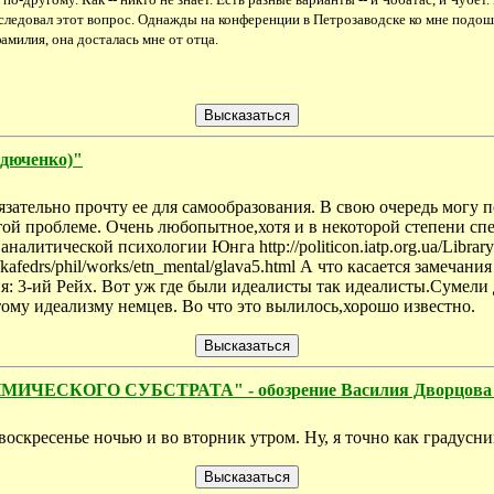
ледовал этот вопрос. Однажды на конференции в Петрозаводске ко мне подошл
амилия, она досталась мне от отца.
рдюченко)"
зательно прочту ее для самообразования. В свою очередь могу 
той проблеме. Очень любопытное,хотя и в некоторой степени с
алитической психологии Юнга http://politicon.iatp.org.ua/Librar
kt/kafedrs/phil/works/etn_mental/glava5.html А что касается заме
я: 3-ий Рейх. Вот уж где были идеалисты так идеалисты.Сумели 
тому идеализму немцев. Во что это вылилось,хорошо известно.
КОГО СУБСТРАТА" - обозрение Василия Дворцова "В
 воскресенье ночью и во вторник утром. Ну, я точно как градусни