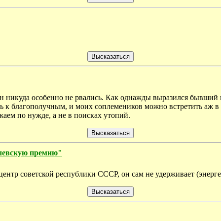
да н никуда особенно не рвались. Как однажды выразился бывши
ь к благополучным, и моих соплемеников можно встретить аж в 
аем по нужде, а не в поисках утопий.
елевскую премию"
центр советской республики СССР, он сам не удерживает (энерге