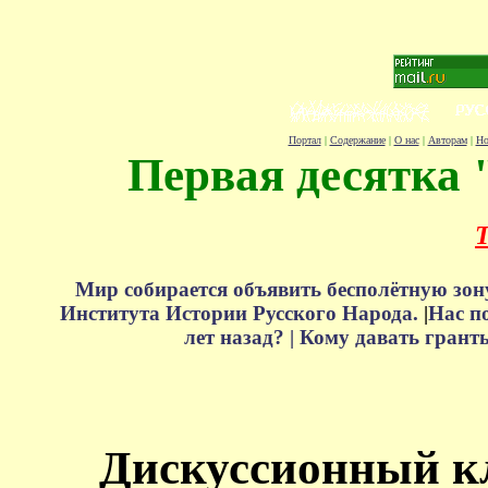
Портал
|
Содержание
|
О нас
|
Авторам
|
Но
Первая десятка 
Т
Мир собирается объявить бесполётную зон
Института Истории Русского Народа.
|
Нас п
лет назад? |
Кому давать грант
Дискуссионный к