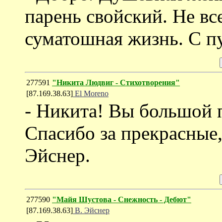
парень свойский. Не вс
суматошная жизнь. С п
277591
"Никита Людвиг - Стихотворения"
[87.169.38.63]
El Moreno
- Никита! Вы большой п
Спасибо за прекрасные,
Эйснер.
277590
"Майя Шустова - Снежность - Дебют"
[87.169.38.63]
В. Эйснер