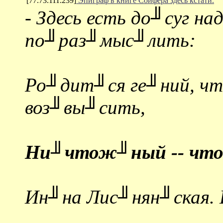
[77.73.111.239]
Эпиграф в книге Сойфера здесь кстати.
-
Здесь есть до╜суг н
по╜раз╜мыс╜лить:
Ро╜дит╜ся ге╜ний, ч
воз╜вы╜сить,
Ни╜чтож╜ный -- что
Ин╜на Лис╜нян╜ская. 