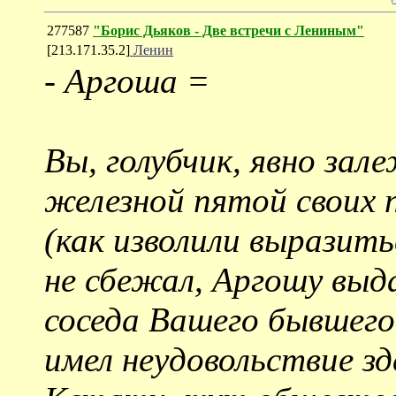
277587
"Борис Дьяков - Две встречи с Лениным"
[213.171.35.2]
Ленин
-
Аргоша =
Вы, голубчик, явно зал
железной пятой своих п
(как изволили выразить
не сбежал, Аргошу выд
соседа Вашего бывшего,
имел неудовольствие зд