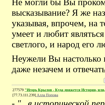
Не могли бы Вы проко
высказывание? Я же наз
указывая, впрочем, на т
умеет и любит являться
светлого, и народ его л
Неужели Вы настолько 
даже незачем и отвечать
277579
"Игорь Крылов - Куда движется История, или,
[77.73.111.239]
Алла Попова
-
"...в исторической п