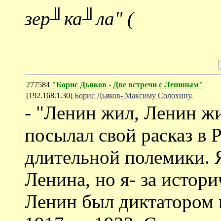
зер╜ка╜ла" (
277584
"Борис Дьяков - Две встречи с Лениным"
[192.168.1.30]
Борис Дьяков- Максиму Солохину.
- "Ленин жил, Ленин жив
посылал свой расказ в 
длительной полемики. 
Ленина, но я- за истор
Ленин был диктатором 