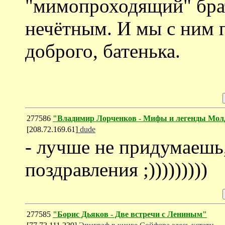
"мимопроходящий" брат,
нечётным. И мы с ним п
доброго, батенька.
277586
"Владимир Лорченков - Мифы и легенды Мол
[208.72.169.61]
dude
- лучше не придумаешь
поздравления ;)))))))))
277585
"Борис Дьяков - Две встречи с Лениным"