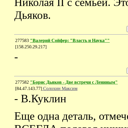
Николая II с семьей. Эт
Дьяков.
277583
"Валерий Сойфер: "Власть и Наука""
[158.250.29.217]
-
277582
"Борис Дьяков - Две встречи с Лениным"
[84.47.143.77]
Солохин Максим
- В.Куклин
Еще одна деталь, отмеч