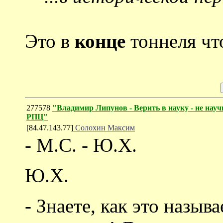
Это в
конце
тоннеля что
277578
"Владимир Липунов - Верить в науку - не нау
РПЦ"
[84.47.143.77]
Солохин Максим
- М.С. - Ю.Х.
Ю.Х.
- Знаете, как это назыв