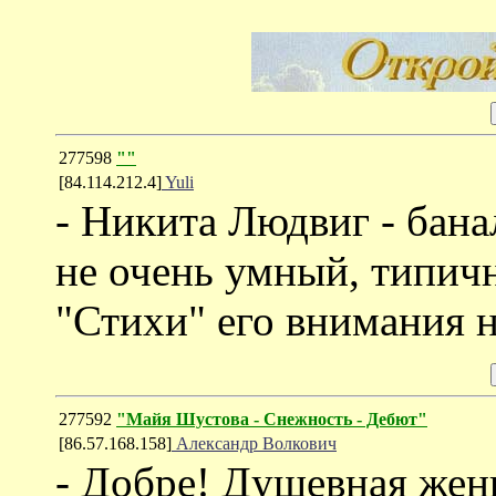
277598
""
[84.114.212.4]
Yuli
- Никита Людвиг - бан
не очень умный, типичн
"Стихи" его внимания н
277592
"Майя Шустова - Снежность - Дебют"
[86.57.168.158]
Александр Волкович
- Добре! Душевная жен