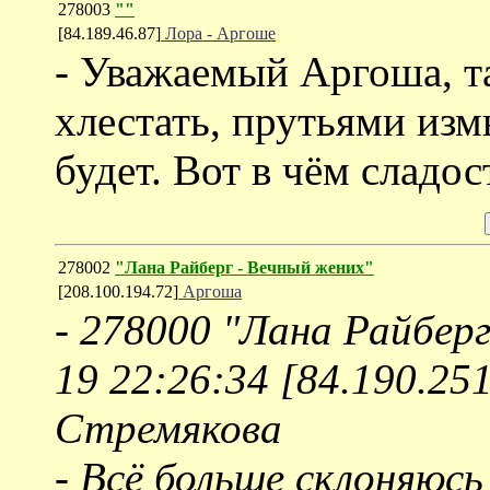
278003
""
[84.189.46.87]
Лора - Аргоше
- Уважаемый Аргоша, т
хлестать, прутьями изм
будет. Вот в чём сладос
278002
"Лана Райберг - Вечный жених"
[208.100.194.72]
Аргоша
-
278000 "Лана Райберг
19 22:26:34 [84.190.2
Стремякова
- Всё больше склоняюсь