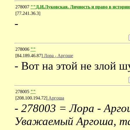
278007
""Д.И.Луковская. Личность и право в ист
[77.241.36.3]
-
278006
""
[84.189.46.87]
Лора - Аргоше
- Вот на этой не злой 
278005
""
[208.100.194.72]
Аргоша
-
278003 = Лора - Арго
Уважаемый Аргоша, та