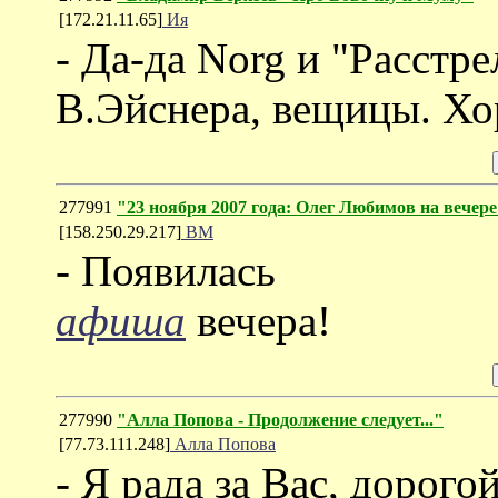
[172.21.11.65]
Ия
- Да-да Norg и "Расстр
В.Эйснера, вещицы. Хо
277991
"23 ноября 2007 года: Олег Любимов на вечере
[158.250.29.217]
ВМ
- Появилась
афиша
вечера!
277990
"Алла Попова - Продолжение следует..."
[77.73.111.248]
Алла Попова
- Я рада за Вас, дорого