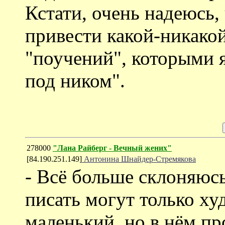
Кстати, очень надеюсь,
привести какой-никако
"поучений", которыми 
под ником".
278000
"Лана Райберг - Вечный жених"
[84.190.251.149]
Антонина Шнайдер-Стремякова
- Всё больше склоняюс
писать могут только ху
маленький, но в нём п