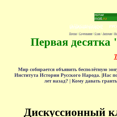
Портал
|
Содержание
|
О нас
|
Авторам
|
Но
Первая десятка 
Т
Мир собирается объявить бесполётную зон
Института Истории Русского Народа.
|
Нас п
лет назад? |
Кому давать грант
Дискуссионный к