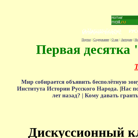
Портал
|
Содержание
|
О нас
|
Авторам
|
Но
Первая десятка 
Т
Мир собирается объявить бесполётную зон
Института Истории Русского Народа.
|
Нас п
лет назад? |
Кому давать грант
Дискуссионный к