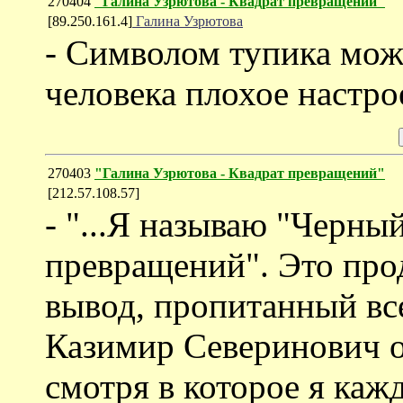
270404
"Галина Узрютова - Квадрат превращений"
[89.250.161.4]
Галина Узрютова
- Символом тупика може
человека плохое настро
270403
"Галина Узрютова - Квадрат превращений"
[212.57.108.57]
- "...Я называю "Черны
превращений". Это пр
вывод, пропитанный все
Казимир Северинович о
смотря в которое я каж