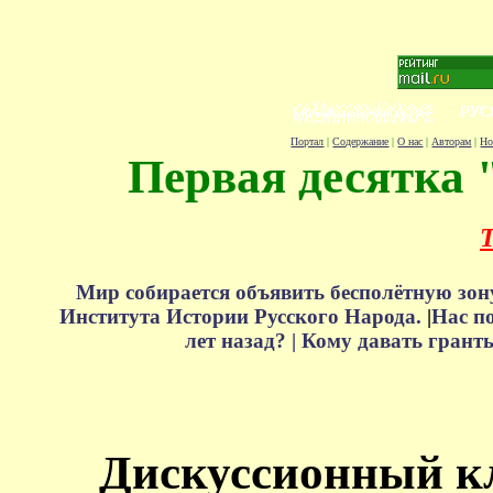
Портал
|
Содержание
|
О нас
|
Авторам
|
Но
Первая десятка 
Т
Мир собирается объявить бесполётную зон
Института Истории Русского Народа.
|
Нас п
лет назад? |
Кому давать грант
Дискуссионный к