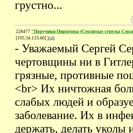
грустно...
228477
"Поручики Пироговы (Cердитые стрелы Серд
[195.34.133.60]
Yuli
- Уважаемый Сергей Се
чертовщины ни в Гитлер
грязные, противные по
<br> Их ничтожная боль
слабых людей и образу
заболевание. Их в инф
держать, делать уколы 