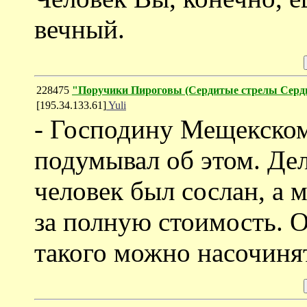
вечный.
228475
"Поручики Пироговы (Cердитые стрелы Серд
[195.34.133.61]
Yuli
- Господину Мещекском
подумывал об этом. Дел
человек был сослан, а 
за полную стоимость. 
такого можно насочиня