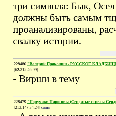
три символа: Бык, Осел 
должны быть самым тщ
проанализированы, рас
свалку истории.
228480
"Валерий Прокошин - РУССКОЕ КЛАДБИЩ
[62.212.46.99]
- Вирши в тему
228479
"Поручики Пироговы (Cердитые стрелы Серд
[213.147.34.24]
саша