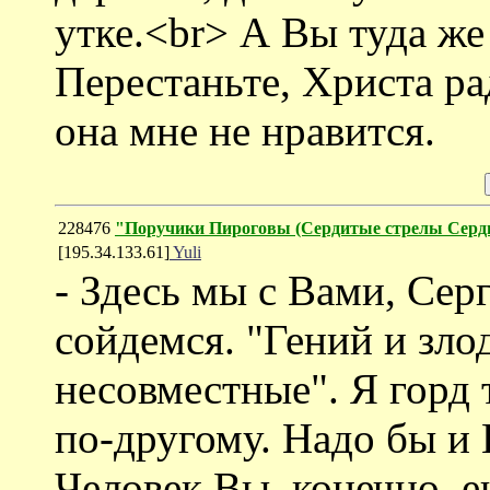
утке.<br> А Вы туда же
Перестаньте, Христа рад
она мне не нравится.
228476
"Поручики Пироговы (Cердитые стрелы Серд
[195.34.133.61]
Yuli
- Здесь мы с Вами, Сер
сойдемся. "Гений и зло
несовместные". Я горд 
по-другому. Надо бы и
Человек Вы, конечно, е