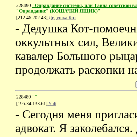
228490
"Оправдание системы, или Тайна советской в
"Оправдание" (КОШАЧИЙ ЯЩИК)"
[212.46.202.43]
Дедушка Кот
- Дедушка Кот-помоечн
оккультных сил, Велик
кавалер Большого рыца
продолжать раскопки на
228489
""
[195.34.133.61]
Yuli
- Сегодня меня приглас
адвокат. Я заколебался.