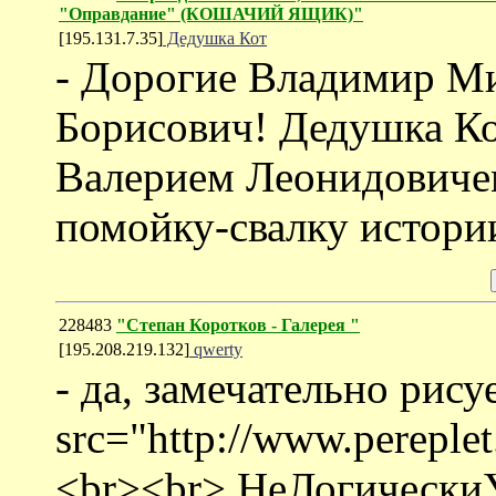
"Оправдание" (КОШАЧИЙ ЯЩИК)"
[195.131.7.35]
Дедушка Кот
- Дорогие Владимир М
Борисович! Дедушка Кот
Валерием Леонидовиче
помойку-свалку истори
228483
"Степан Коротков - Галерея "
[195.208.219.132]
qwerty
- да, замечательно рису
src="http://www.pereplet
<br><br> НеЛогическиУ