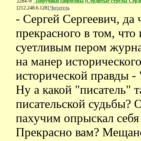
228478
"Поручики Пироговы (Cердитые стрелы Серд
[212.248.6.128]
Читатель
- Сергей Сергеевич, да 
прекрасного в том, что
суетливым пером журнал
на манер исторического
исторической правды - 
Ну а какой "писатель" т
писательской судьбы? 
пахучим опрыскал себя э
Прекрасно вам? Мещанс