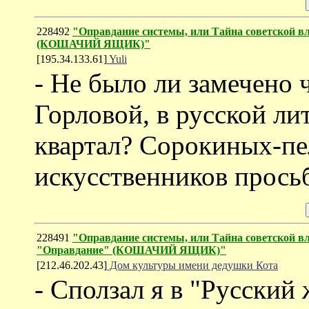
228492
"Оправдание системы, или Тайна советской в
(КОШАЧИЙ ЯЩИК)"
[195.34.133.61]
Yuli
- Не было ли замечено 
Горловой, в русской ли
квартал? Сорокиных-п
искусственников просьб
228491
"Оправдание системы, или Тайна советской в
"Оправдание" (КОШАЧИЙ ЯЩИК)"
[212.46.202.43]
Дом культуры имени дедушки Кота
- Сползал я в "Русский