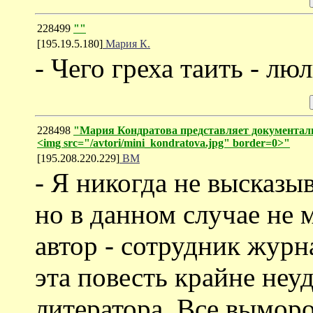
228499
""
[195.19.5.180]
Мария К.
- Чего греха таить - лю
228498
"Мария Кондратова представляет документал
<img src="/avtori/mini_kondratova.jpg" border=0>"
[195.208.220.229]
ВМ
- Я никогда не высказы
но в данном случае не 
автор - сотрудник журн
эта повесть крайне не
литератора. Все выморо