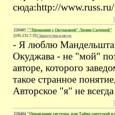
сюда:http://www.russ.ru
228485
""Прощание с Окуджавой" Лидии Сычевой"
[195.131.7.35]
Заратустра-плясун
- Я люблю Мандельштам
Окуджава - не "мой" поэ
авторе, которого завед
такое странное понятие
Авторское "я" не всегда
228484
"Оправдание системы, или Тайна советской в