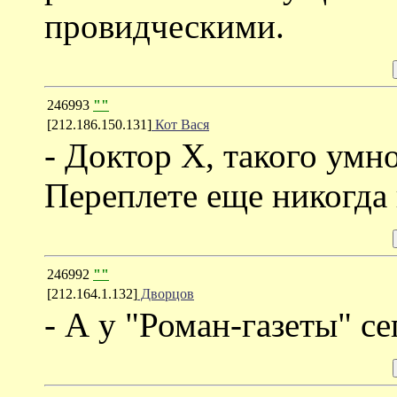
провидческими.
246993
""
[212.186.150.131]
Кот Вася
- Доктор Х, такого умно
Переплете еще никогда 
246992
""
[212.164.1.132]
Дворцов
- А у "Роман-газеты" с