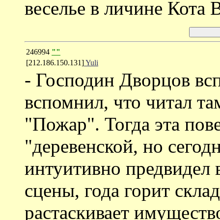
веселье в личине Кота В
246994
""
[212.186.150.131]
Yuli
- Господин Дворцов всп
вспомнил, что читал та
"Пожар". Тогда эта пов
"деревенской, но сегод
интуитивно предвидел в
сцены, года горит скла
растаскивает имуществ