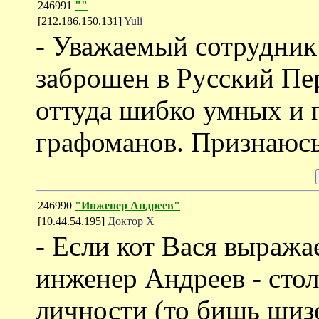
246991
""
[212.186.150.131]
Yuli
- Уважаемый сотрудник
заброшен в Русский Пе
оттуда шибко умных и 
графоманов. Признаюсь,
246990
"Инженер Андреев"
[10.44.54.195]
Доктор Х
- Если кот Вася выражае
инженер Андреев - стол
личности (то бишь шиз