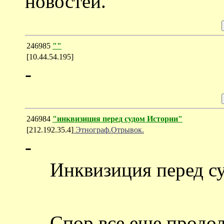
новостей.
246985
""
[10.44.54.195]
-
246984
"инквизиция перед судом Истории"
[212.192.35.4]
Этнограф.Отрывок.
-
Инквизиция перед су
Спор все еще продол