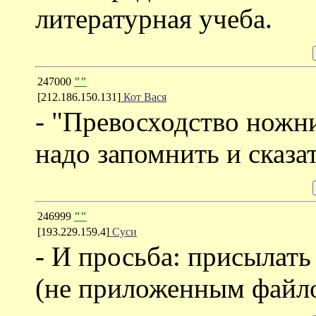
литературная учеба.
247000
""
[212.186.150.131]
Кот Вася
- "Превосходство ножн
надо запомнить и сказа
246999
""
[193.229.159.4]
Суси
- И просьба: присылать
(не приложенным файло