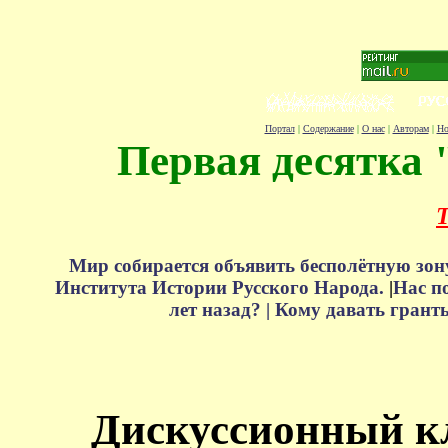
Портал
|
Содержание
|
О нас
|
Авторам
|
Но
Первая десятка 
Т
Мир собирается объявить бесполётную зон
Института Истории Русского Народа.
|
Нас п
лет назад? |
Кому давать грант
Дискуссионный к