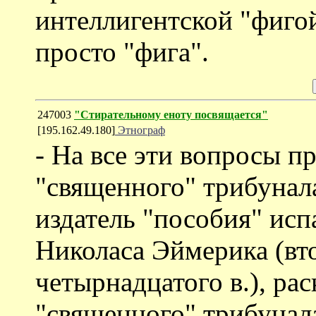
интеллигентской "фигой
просто "фига".
247003
"Стирательному еноту посвящается"
[195.162.49.180]
Этнограф
- На все эти вопросы п
"священного" трибунала
издатель "пособия" исп
Николаса Эймерика (вт
четырнадцатого в.), ра
"священного" трибунал