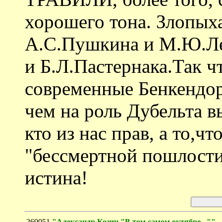
хорошего тона. Злопыха
А.С.Пушкина и М.Ю.Ле
и Б.Л.Пастернака.Так ч
современные Бенкендо
чем на роль Дубельта в
кто из нас прав, а то,ч
"бессмертной пошлости
истина!
269051
"Александр Козин "В том самом октябре...""