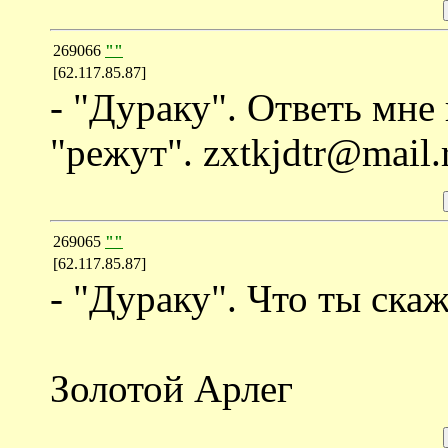
269066
""
[62.117.85.87]
- "Дураку". Ответь мне
"режут". zxtkjdtr@mail.
269065
""
[62.117.85.87]
- "Дураку". Что ты ска
Золотой Арлег