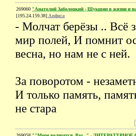
269060
"Анатолий Заболоцкий - Шукшин в жизни и на
[195.24.159.38]
Анфиса
- Молчат берёзы .. Всё 
мир полей, И помнит ос
весна, но нам не с ней.
За поворотом - незамет
И только память, память
не стара
269058
""Море волнуется. Раз..." - ЛИТЕРАТУРНО