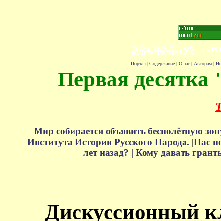
Портал
|
Содержание
|
О нас
|
Авторам
|
Но
Первая десятка 
Т
Мир собирается объявить бесполётную зон
Института Истории Русского Народа.
|
Нас п
лет назад? |
Кому давать грант
Дискуссионный к