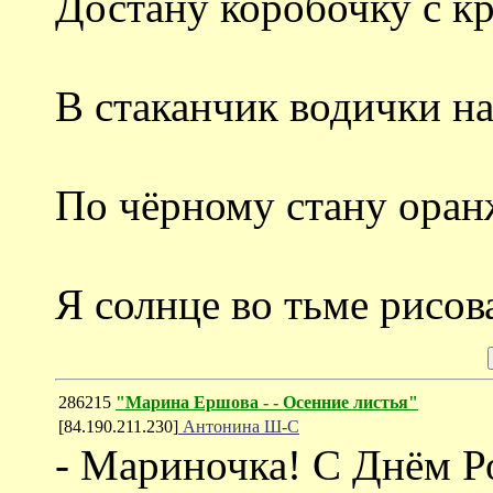
Достану коробочку с к
В стаканчик водички н
По чёрному стану ора
Я солнце во тьме рисова
286215
"Марина Ершова - - Осенние листья"
[84.190.211.230]
Антонина Ш-С
- Мариночка! С Днём Р