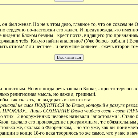
 он был женат. Но не в этом дело, главное то, что он совсем 
ьно сердечно по-пасторски его жалел. И предупреждал-то именно
ые видения Блоком бездны - крест поэта, видящего (по признани
ржащих тебя. Какую найти аналогию? (Уже боюсь, забили.) Если 
быть отцом? Или честнее - и безумяще больнее - сжечь второй том
понятным. Но вот когда речь зашла о Блоке, - просто теряюсь в
олько религиозная мысль, но даже я, грешный.
бы, так сказать, не выдирать из контекста:
енский не смог ПОДНЯТЬСЯ до Блока, который в разгуле революц
плоть ПРОКАЗУ... Лишь СОЗНАНИЕ Блока увидело свет - свет 
о этих 12 вооружённых человек называли "апостолами". Стало бы
Блок, сделало его произведение программным , т.е обязательным
только же, сколько о Флоренском, - но это уже, как вы понимает
анции в конце 18-го века творилось то же самое, что у нас в нач