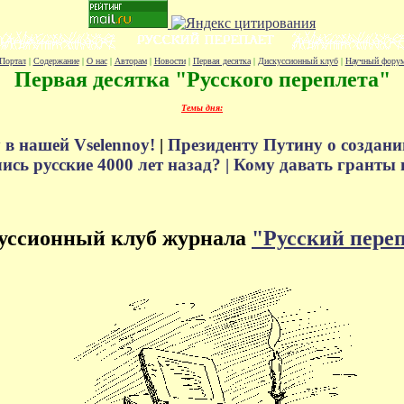
Портал
|
Содержание
|
О нас
|
Авторам
|
Новости
|
Первая десятка
|
Дискуссионный клуб
|
Научный фору
Первая десятка "Русского переплета"
Темы дня:
 в нашей Vselennoy!
|
Президенту Путину о создани
сь русские 4000 лет назад? |
Кому давать гранты 
уссионный клуб журнала
"Русский пере