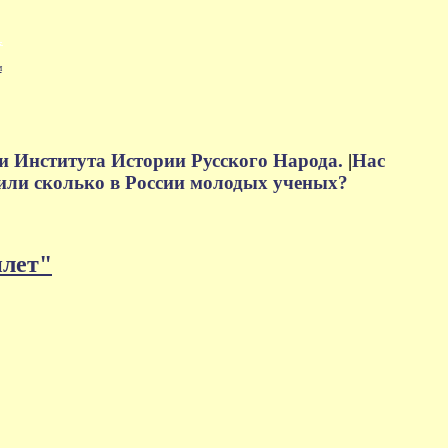
м
и Института Истории Русского Народа.
|
Нас
или сколько в России молодых ученых?
плет"