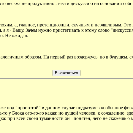
это весьма не продуктивно - вести дискуссию на основании соб
лохим, а, главное, претенциозныи, скучным и неряшливым. Это 
, а я - Вашу. Зачем нужно пристегивать к этому слово "дискусс
о. Не ожидал.
логичным образом. На первый раз воздержусь, но в будущем, е
же под "простотой" в данном случае подразумевал обычное физич
-то у Блока ого-го-го какая; но душой человек, к сожалению, зд
дка: при всей своей туманности он - понятен, чего не скажешь о