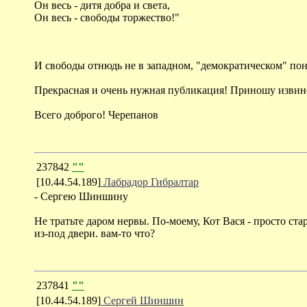
Он весь - дитя добра и света,
Он весь - свободы торжество!"
И свободы отнюдь не в западном, "демократическом" пон
Прекрасная и очень нужная публикация! Приношу извинени
Всего доброго! Черепанов
237842
""
[10.44.54.189]
Лабрадор Гибралтар
- Сергею Шиншину
Не тратьте даром нервы. По-моему, Кот Вася - просто с
из-под двери. вам-то что?
237841
""
[10.44.54.189]
Сергей Шиншин