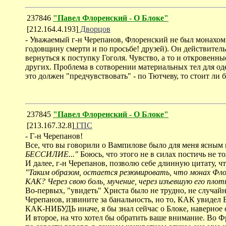
237846
"Павел Флоренский - О Блоке"
[212.164.4.193]
Дворцов
- Уважаемый г-н Черепанов, Флоренский не был монахом,
годовщину смерти и по просьбе! друзей). Он действител
вернуться к поступку Гоголя. Чувство, а то и откровенн
других. Проблема в сотворении материальных тел для оде
это должен "предчувствовать" - по Тютчеву, то стоит ли 
237845
"Павел Флоренский - О Блоке"
[213.167.32.8]
ГПС
- Г-н Черепанов!
Все, что вы говорили о Вампилове было для меня ясным и 
БЕССИЛИЕ..."
Боюсь, что этого не в силах постичь не т
И далее, г-н Черепанов, позволю себе длинную цитату, что
"Таким образом, остается резюмировать, что монах Флор
КАК? Через свою боль, мучение, через изъевшую его 
Во-первых, "увидеть" Христа было не трудно, не случайн
Черепанов, извините за банальность, но то, КАК увидел 
КАК-НИБУДЬ иначе, я бы знал сейчас о Блоке, наверное с
И второе, на что хотел бы обратить ваше внимание. Во Фр