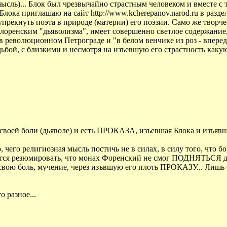
(мысль)... Блок был чрезвычайно страстным человеком и вместе с
лока приглашаю на сайт http://www.kcherepanov.narod.ru в разд
 упрекнуть поэта в природе (материи) его поэзии. Само же творч
Флоренским "дьяволизма", имеет совершенно светлое содержание
 в революционном Петрограде и "в белом венчике из роз - впер
дьбой, с близкими и несмотря на изъевшую его страстность какую
своей боли (дьяволе) и есть ПРОКАЗА, изъевшая Блока и изъявша
 чего религиозная мысль постичь не в силах, в силу того, что бо
тся резюмировать, что монах Форенский не смог ПОДНЯТЬСЯ до 
з свою боль, мучение, через изъвшую его плоть ПРОКАЗУ... Л
 разное...