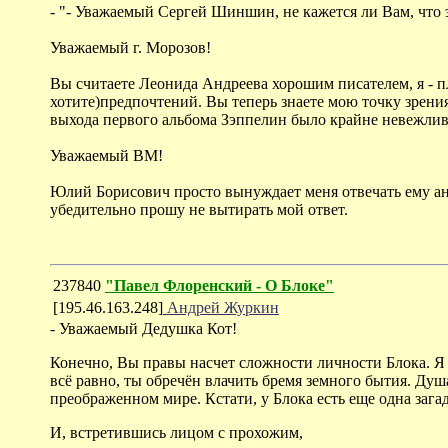
- "- Уважаемый Сергей Шиншин, не кажется ли Вам, что 
Уважаемый г. Морозов!
Вы считаете Леонида Андреева хорошим писателем, я - п
хотите)предпочтений. Вы теперь знаете мою точку зрения
выхода первого альбома Зэппелин было крайне невежлив
Уважаемый ВМ!
Юлий Борисович просто вынуждает меня отвечать ему ана
убедительно прошу не вытирать мой ответ.
237840
"Павел Флоренский - О Блоке"
[195.46.163.248]
Андрей Журкин
- Уважаемый Дедушка Кот!
Конечно, Вы правы насчет сложности личности Блока. Я 
всё равно, ты обречён влачить бремя земного бытия. Душа
преображенном мире. Кстати, у Блока есть еще одна зага
И, встретившись лицом с прохожим,