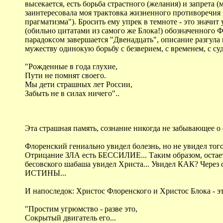
высекается, есть борьба страстного (желания) и запрета 
заинтересовала моя трактовка жизненного противоречия Б
прагматизма"). Бросить ему упрек в темноте - это значит
(обильно цитатами из самого же Блока!) обозначенного 
парадоксом завершается "Двенадцать", описание разгула
мужеству одинокую борьбу с безверием, с временем, с су
"Рожденные в года глухие,
Пути не помнят своего.
Мы дети страшных лет России,
Забыть не в силах ничего"..
Эта страшная память, сознание никогда не забывающее о 
Флоренский гениально увидел болезнь, но не увидел того,
Отрицание ЗЛА есть БЕССИЛИЕ... Таким образом, остае
бесовского шабаша увидел Христа... Увидел КАК? Чере
ИСТИНЫ...
И напоследок: Христос Флоренского и Христос Блока - это
"Простим угрюмство - разве это,
Сокрытый двигатель его...