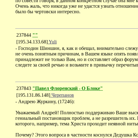
по совести говоря, в данном конкретном случае она мне 
Очень жаль, что никогда уже не удастся узнать отношение
было бы чертовски интересно.
237844
""
[195.34.133.68]
Yuli
- Господин Шиншин, я, как и обещал, внимательно слежу
не очень понятным причинам, в Вашем языке опять появл
принадлежит не только Вам, но и составляет образ форум
следите за своей речью и возьмите в привычку перечиты
237843
"Павел Флоренский - О Блоке"
[195.131.86.148]
Черепанов
- Андрею Журкину, (17246):
Уважаемый Андрей! Полностью поддерживаю Ваше высказ
гениальный постановщик проблем, а не разрешитель их. В
которого, например, тема Христа проходит неявной нитью
Почему? Этого вопроса в частности коснулся Дедушка Кот