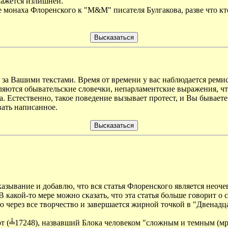
кажется излишней.
 монаха Флоренского к "М&М" писателя Булгакова, разве что кто-
 за Вашими текстами. Время от времени у вас наблюдается ремис
яются обывательские словечки, непарламентские выражения, что
а. Естественно, такое поведение вызывает протест, и Вы бываете
вать написанное.
ывание и добавлю, что вся статья Флоренского является нео
 какой-то мере можно сказать, что эта статья больше говорит о 
 через все творчество и завершается жирной точкой в "Двенадц
 (╧17248), назвавший Блока человеком "сложным и темным (мрак 