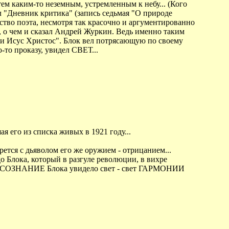
 тем каким-то неземным, устремленным к небу... (Кого
ел "Дневник критика" (запись седьмая "О природе
ество поэта, несмотря так красочно и аргументированно
, о чем и сказал Андрей Журкин. Ведь именно таким
еди Исус Христос". Блок вел потрясающую по своему
-то проказу, увидел СВЕТ...
я его из списка живых в 1921 году...
рется с дьяволом его же оружием - отрицанием...
Блока, который в разгуле революции, в вихре
ишь СОЗНАНИЕ Блока увидело свет - свет ГАРМОНИИ