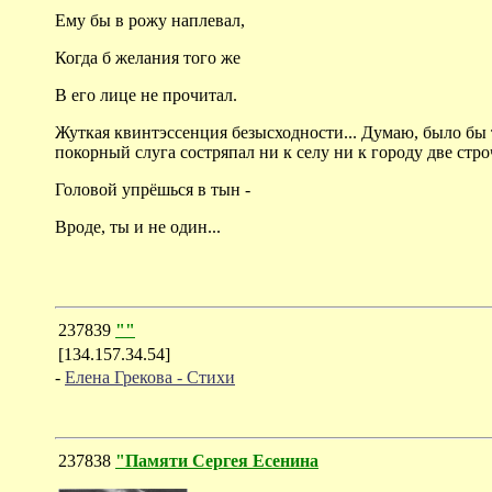
Ему бы в рожу наплевал,
Когда б желания того же
В его лице не прочитал.
Жуткая квинтэссенция безысходности... Думаю, было бы т
покорный слуга состряпал ни к селу ни к городу две строч
Головой упрёшься в тын -
Вроде, ты и не один...
237839
""
[134.157.34.54]
-
Елена Грекова - Стихи
237838
"Памяти Сергея Есенина