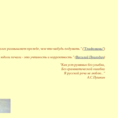
долго размышляет прежде, чем что-нибудь подумать." (
"Графоманы"
)
 юдоли печали - это учтивость и корректность." (
Василий Пригодич
)
"Как уст румяных без улыбки,
Без грамматической ошибки
Я русской речи не люблю..."
А.С.Пушкин