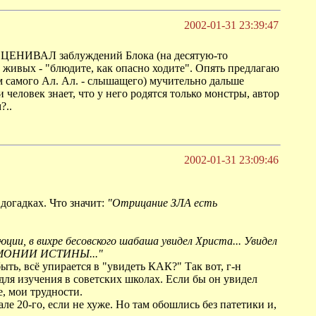
2002-01-31 23:39:47
не ОЦЕНИВАЛ заблуждений Блока (на десятую-то
 живых - "блюдите, как опасно ходите". Опять предлагаю
ям самого Ал. Ал. - слышащего) мучительно дальше
человек знает, что у него родятся только монстры, автор
?..
2002-01-31 23:09:46
 догадках. Что значит:
"Отрицание ЗЛА есть
ии, в вихре бесовского шабаша увидел Христа... Увидел
ГАРМОНИИ ИСТИНЫ..."
ть, всё упирается в "увидеть КАК?" Так вот, г-н
 для изучения в советских школах. Если бы он увидел
е, мои трудности.
але 20-го, если не хуже. Но там обошлись без патетики и,