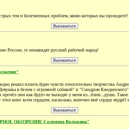
острых тем и болезненных проблем, мимо которых вы проходите!
рию России, те ненавидят русский рабочий народ!
олжение"
удо бедно решил излить бурю чувств относительно творчества Андр
"Девушка в белом с огромной собакой" и "Синдром Кандинского" 
х прочёл они как будто не выходят у меня из...блин...души. Такое
 этих книг всем сердцем, насколько, конечно моё сердце мудрО 
ТУРНОЕ ОБОЗРЕНИЕ Соломона Воложина"