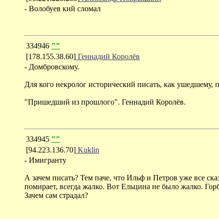
- Волобуев кий сломал
334946
""
[178.155.38.60]
Геннадий Королёв
- Домбровскому.
Для кого некролог исторический писать, как ушедшему, 
"Пришедший из прошлого". Геннадий Королёв.
334945
""
[94.223.136.70]
Kuklin
- Имигранту
А зачем писать? Тем паче, что Ильф и Петров уже все ск
помирает, всегда жалко. Вот Ельцина не было жалко. Гор
Зачем сам страдал?