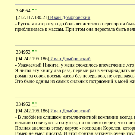
334954
""
[212.117.180.21]
Иван Домбровский
- Русская литература до большевистского переворота был
приблизилась к массам. При этом она перестала быть ве
334953
""
[94.242.195.186]
Иван Домбровский
- Уважаемый Никита, у меня сложилось впечатление ,что
Я читал эту книгу два раза, первый раз в четырнадцать ле
роман за сорок восемь часов без перерывов, не отрываясь 
Это было одним из самых сильных потрясений в моей жи
334952
""
[94.242.195.186]
Иван Домбровский
- В любой не слишком интеллигентной компании всегда 
вежливо советуют заткнуться, но он свято верит, что пое
Полная аналогия этому карузо - господин Королев, котор
Гомер не умел писать). И этот фонтан заткнуть очень тру