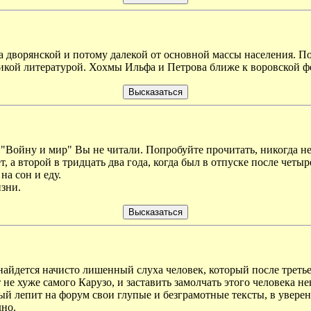
а дворянской и потому далекой от основной массы населения. По
ликой литературой. Хохмы Ильфа и Петрова ближе к воровской фе
 "Войну и мир" Вы не читали. Попробуйте прочитать, никогда не
т, а второй в тридцать два года, когда был в отпуске после четы
на сон и еду.
зни.
найдется начисто лишенный слуха человек, который после трет
т не хуже самого Карузо, и заставить замолчать этого человека н
ый лепит на форум свои глупые и безграмотные тексты, в уверенн
дно.