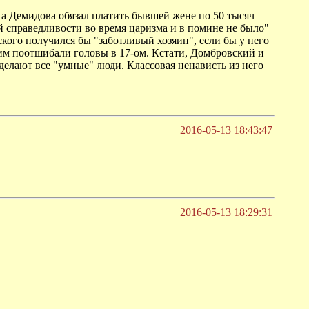
 а Демидова обязал платить бывшей жене по 50 тысяч
й справедливости во время царизма и в помине не было"
ского получился бы "заботливый хозяин", если бы у него
 им поотшибали головы в 17-ом. Кстати, Домбровский и
 делают все "умные" люди. Классовая ненависть из него
2016-05-13 18:43:47
2016-05-13 18:29:31