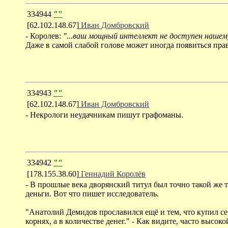
334944
""
[62.102.148.67]
Иван Домбровский
- Королев:
"...ваш мощный интеллект не доступен нашему
Даже в самой слабой голове может иногда появиться пра
334943
""
[62.102.148.67]
Иван Домбровский
- Некрологи неудачникам пишут графоманы.
334942
""
[178.155.38.60]
Геннадий Королёв
- В прошлые века дворянский титул был точно такой же т
деньги. Вот что пишет исследователь.
"Анатолий Демидов прославился ещё и тем, что купил се
корнях, а в количестве денег." - Как видите, часто высо