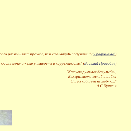
долго размышляет прежде, чем что-нибудь подумать." (
"Графоманы"
)
 юдоли печали - это учтивость и корректность." (
Василий Пригодич
)
"Как уст румяных без улыбки,
Без грамматической ошибки
Я русской речи не люблю..."
А.С.Пушкин