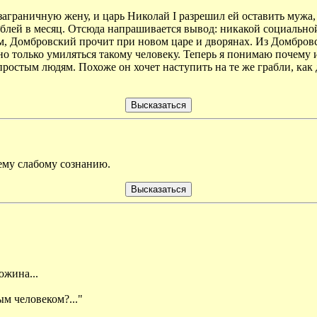
заграничную жену, и царь Николай I разрешил ей оставить мужа,
ублей в месяц. Отсюда напрашивается вывод: никакой социально
ям, Домбровский прочит при новом царе и дворянах. Из Домбров
но только умиляться такому человеку. Теперь я понимаю почему
 простым людям. Похоже он хочет наступить на те же грабли, как
ему слабому сознанию.
ожина...
м человеком?..."