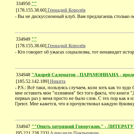
334950
""
[178.155.38.60]
Геннадий Королёв
- Вы не дискуссионный клуб. Вам предлагаешь столько 
334949
""
[178.155.38.60]
Геннадий Королёв
- Кто говорит об ужасах социализма, тот ненавидит исто
334948
"Андрей Саломатов - ПАРАМОНИАНА - прод
[185.52.142.189]
Никита
- P.S.: Всё таки, пользуясь случаем, коли хоть как то х
мне оставить мои "излияния" без того факта, что книги 
первых раз у меня просто не было слов. С тех пор как я и
Греют. Мне кажется, что я прочувствовал каждую буковку
334947
""Опять хитрящий Говоружин." - ЛИТЕРА
[95.221.228.233]
Александр Покрышкин