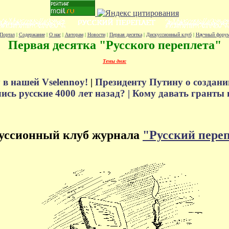
Портал
|
Содержание
|
О нас
|
Авторам
|
Новости
|
Первая десятка
|
Дискуссионный клуб
|
Научный фору
Первая десятка "Русского переплета"
Темы дня:
 в нашей Vselennoy!
|
Президенту Путину о создани
сь русские 4000 лет назад? |
Кому давать гранты 
уссионный клуб журнала
"Русский пере