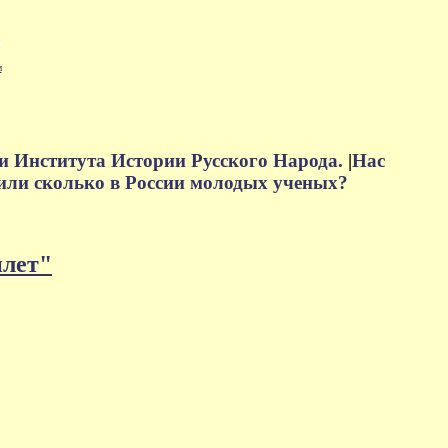
м
и Института Истории Русского Народа.
|
Нас
или сколько в России молодых ученых?
плет"