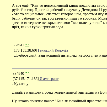
А вот ещё. "Как-то новоявленный князь поколотил свою 
рублей в год. Простой рабочий получал у Демидова 11 р
- это то социальное "счастье" которое нам, простым люд
были рабочие, он так трогательно пишет о воронах. Мож
здесь в интернете не скрывает свои "высокие чувства" к
прёт, как из губки грязная вода.
334941
""
[178.155.38.60]
Геннадий Кололёв
- Домбровский, ваш мощный интеллект не доступен наш
334940
""
[37.115.171.168]
Иммигрант
- Куклину
Давайте напишем проект коллективной эпитафии на Вол
Ну начало понятно какое: "Был ли покойный нравственны