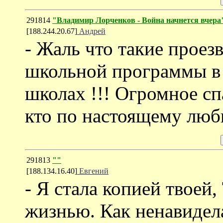
291814
"Владимир Лорченков - Война начнется вчера
[188.244.20.67]
Андрей
- Жаль что такие проез
школьной программы в 
школах !!! Огромное с
кто по настоящему лю
291813
""
[188.134.16.40]
Евгений
- Я стала копией твоей,
жизнью. Как ненавидела 