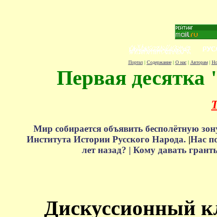
Портал
|
Содержание
|
О нас
|
Авторам
|
Но
Первая десятка 
Т
Мир собирается объявить бесполётную зон
Института Истории Русского Народа.
|
Нас п
лет назад? |
Кому давать грант
Дискуссионный к