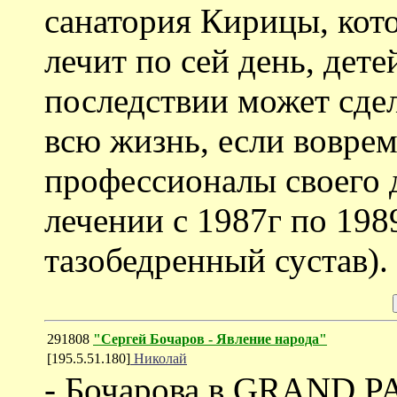
санатория Кирицы, кот
лечит по сей день, дете
последствии может сде
всю жизнь, если вовре
профессионалы своего д
лечении с 1987г по 198
тазобедренный сустав).
291808
"Сергей Бочаров - Явление народа"
[195.5.51.180]
Николай
- Бочарова в GRAND P