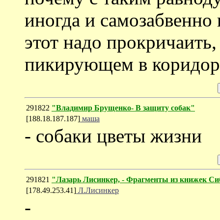
иногда и самозабвенно 
этот надо прокричаить, 
пикирующем в коридор 
291822
"Владимир Брущенко- В защиту собак"
[188.18.187.187]
маша
- собаки цветы жизни
291821
"Лазарь Лисинкер, - Фрагменты из книжек Си
[178.49.253.41]
Л.Лисинкер
-