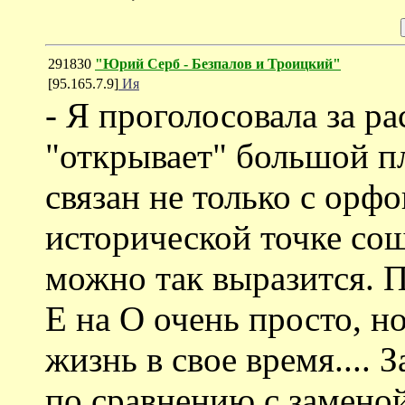
291830
"Юрий Серб - Безпалов и Троицкий"
[95.165.7.9]
Ия
- Я проголосовала за ра
"открывает" большой п
связан не только с орф
исторической точке сош
можно так выразится. 
Е на О очень просто, н
жизнь в свое время.... 
по сравнению с замено