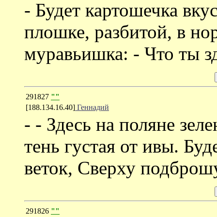
- Будет картошечка вку
плошке, разбитой, в но
муравьишка: - Что ты 
291827
""
[188.134.16.40]
Геннадий
- - Здесь на поляне зел
тень густая от ивы. Бу
веток, Сверху подброшу
291826
""