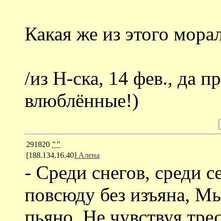
Какая же из этого морал
/из Н-ска, 14 фев., да 
влюблённые!)
291820
""
[188.134.16.40]
Алена
- Среди снегов, среди 
повсюду без изъяна, Мы
пьяно, Не чувствуя тре