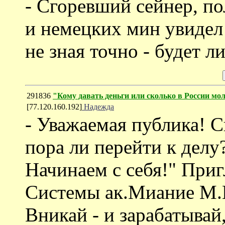
- Сгоревший сейнер, п
и немецких мин увидел
не зная точно - будет л
291836
"Кому давать деньги или cколько в России м
[77.120.160.192]
Надежда
- Уважаемая публика! С
пора ли перейти к дел
Начинаем с себя!" При
Системы ак.Миание М.Ю
Вникай - и зарабатывай,