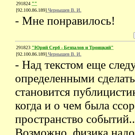
291824
""
[92.100.86.189]
Чернышев В. И.
- Мне понравилось!
291823
"Юрий Серб - Безпалов и Троицкий"
[92.100.86.189]
Чернышев В. И.
- Над текстом еще след
определенными сделать
становится публицистик
когда и о чем была ссо
пространство событий...
Возможно, физика надо