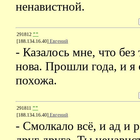
ненавистной.
291812
""
[188.134.16.40]
Евгений
- Казалось мне, что без
нова. Прошли года, и я 
похожа.
291811
""
[188.134.16.40]
Евгений
- Смолкало всё, и ад и
друг друга. Ты ненавист