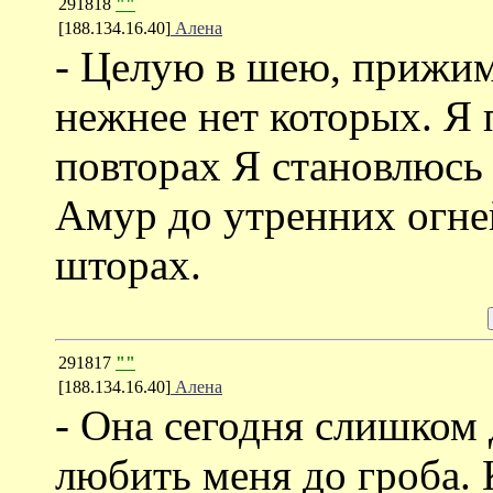
291818
""
[188.134.16.40]
Алена
- Целую в шею, прижим
нежнее нет которых. Я 
повторах Я становлюсь 
Амур до утренних огней
шторах.
291817
""
[188.134.16.40]
Алена
- Она сегодня слишком 
любить меня до гроба. 