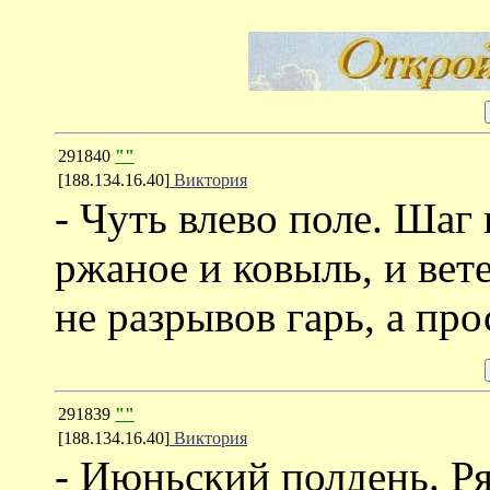
291840
""
[188.134.16.40]
Виктория
- Чуть влево поле. Шаг
ржаное и ковыль, и вет
не разрывов гарь, а про
291839
""
[188.134.16.40]
Виктория
- Июньский полдень. Ря