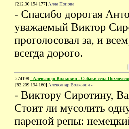
[212.30.154.177]
Алла Попова
- Спасибо дорогая Ант
уважаемый Виктор Сиро
проголосовал за, и все
всегда дорого.
274198
"Александр Волкович - Собаки села Похмелев
[82.209.194.160]
Александр Волкович -
- Виктору Сиротину, В
Стоит ли мусолить одн
пареной репы: немецкий