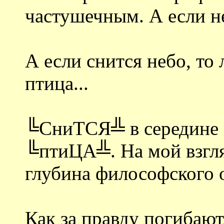
частушечным. А если н
А если снится небо, то 
птица...
╚СниТСЯ╩ в середине с
╚птиЦА╩. На мой взгляд
глубина философского 
Как за правду погибают