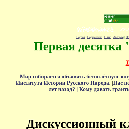
Портал
|
Содержание
|
О нас
|
Авторам
|
Но
Первая десятка 
Т
Мир собирается объявить бесполётную зон
Института Истории Русского Народа.
|
Нас п
лет назад? |
Кому давать грант
Дискуссионный к