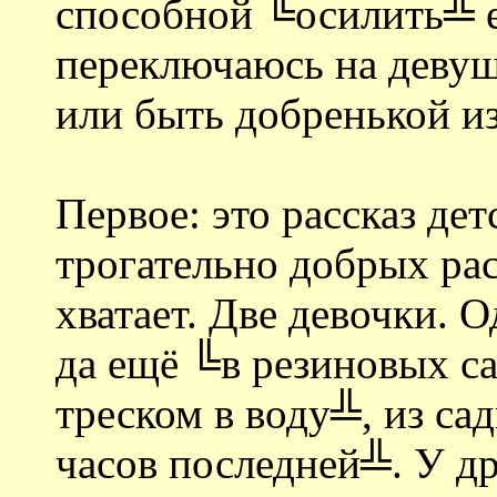
способной ╚осилить╩ е
переключаюсь на девуш
или быть добренькой и
Первое: это рассказ де
трогательно добрых ра
хватает. Две девочки. 
да ещё ╚в резиновых са
треском в воду╩, из са
часов последней╩. У др