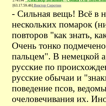
274194
"Александр Волкович - Собаки села Похмелев
[63.17.59.46]
Виктор Сиротин
- Сильная вещь! Всё в 
нескольких помарок (н
повторов "как знать, как
Очень тонко подмечено
пальцем". В немецкой 
русские по происхожде
русские обычаи и "зна
поведение псов, ведомы
очеловечивания их. Ино