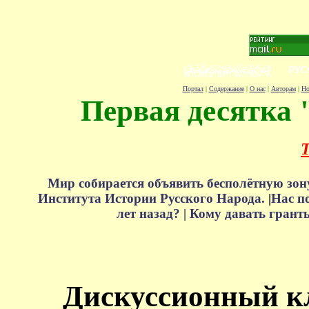
Портал
|
Содержание
|
О нас
|
Авторам
|
Но
Первая десятка 
Т
Мир собирается объявить бесполётную зон
Института Истории Русского Народа.
|
Нас п
лет назад? |
Кому давать грант
Дискуссионный к