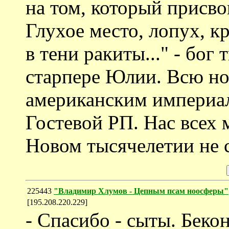
на том, который присво
Глухое место, лопух, к
в тени ракиты..." - бог
старпере Юлии. Всю но
американским империал
Гостевой РП. Нас всех 
Новом тысячелетии не 
225443
"Владимир Хлумов - Цепным псам ноосферы"
[195.208.220.229]
- Спасибо - сыты. Беко