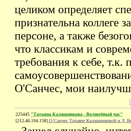
целиком определяет спе
признательна коллеге з
персоне, а также безог
что классикам и соврем
требования к себе, т.к. 
самоусовершенствовани
О'Санчес, мои наилучш
225445
"Татьяна Калашникова - Волшебный час"
[212.46.194.158]
О`Санчес Татьяне Калашниковой и Д. В
- Зашел случайно, инте