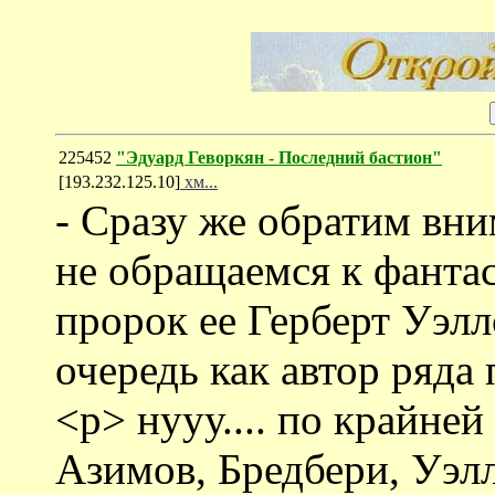
225452
"Эдуард Геворкян - Последний бастион"
[193.232.125.10]
хм...
- Сразу же обратим вни
не обращаемся к фантас
пророк ее Герберт Уэлл
очередь как автор ряда
<p> нууу.... по крайней 
Азимов, Бредбери, Уэлл