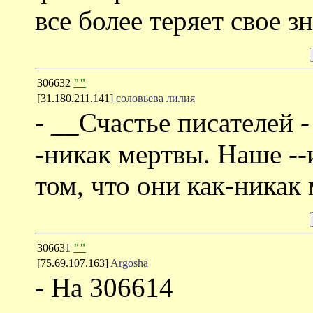
все более теряет свое з
306632
""
[31.180.211.141]
соловьева лилия
- __Счастье писателей -
-никак мертвы. Наше --и
том, что они как-никак 
306631
""
[75.69.107.163]
Argosha
- На 306614