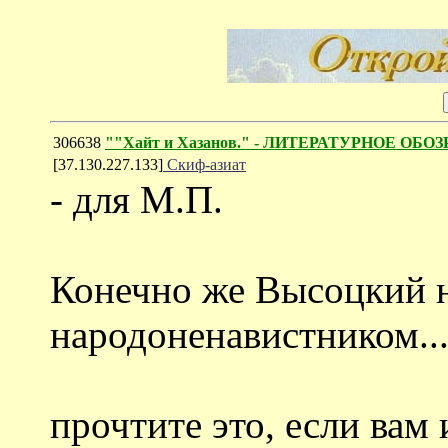
306638
""Хайт и Хазанов." - ЛИТЕРАТУРНОЕ ОБОЗ
[37.130.227.133]
Скиф-азиат
- для М.П.
Конечно же Высоцкий н
народоненавистником..
прочтите это, если вам