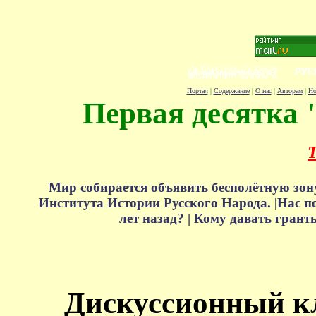
Портал
|
Содержание
|
О нас
|
Авторам
|
Но
Первая десятка 
Т
Мир собирается объявить бесполётную зон
Института Истории Русского Народа.
|
Нас п
лет назад? |
Кому давать грант
Дискуссионный к