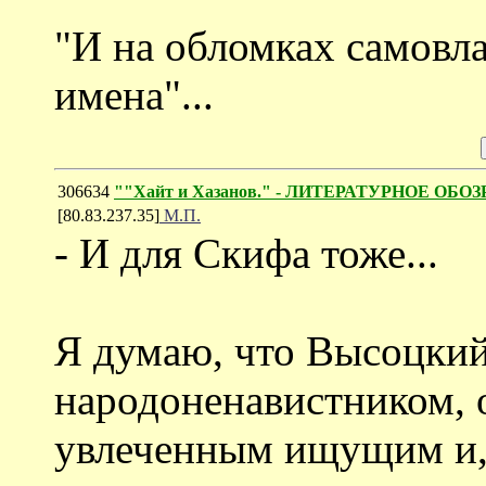
"И на обломках самовл
имена"...
306634
""Хайт и Хазанов." - ЛИТЕРАТУРНОЕ ОБОЗ
[80.83.237.35]
М.П.
- И для Скифа тоже...
Я думаю, что Высоцкий
народоненавистником, 
увлеченным ищущим и,