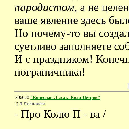
пародистом
, а не целе
ваше явление здесь бы
Но почему-то вы создал
суетливо заполняете со
И с праздником! Конеч
пограничника!
306620
"Вячеслав Лысак -Коля Петров"
[]
Л.Лилиомфи
- Про Колю П - ва /