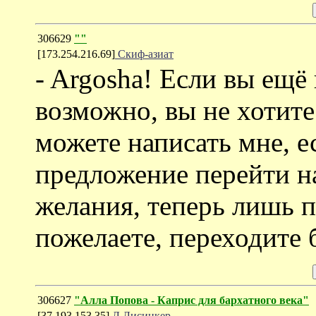
306629
""
[173.254.216.69]
Скиф-азиат
- Argosha! Если вы ещё 
возможно, вы не хотите
можете написать мне, ес
предложение перейти на
желания, теперь лишь п
пожелаете, переходите 
306627
"Алла Попова - Каприс для бархатного века"
[37.193.153.35]
Л.Лисинкер