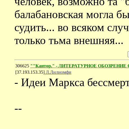
человек, возможно та "
балабановская могла бы 
судить... во всяком случ
только тьма внешняя...
306625
""Кантор." - ЛИТЕРАТУРНОЕ ОБОЗРЕНИЕ С
[37.193.153.35]
Л.Лилиомфи
- Идеи Маркса бессмер
--