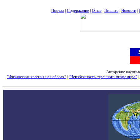
Портал
|
Содержание
|
О нас
|
Пишите
|
Новости
|
Авторские научные
"Физические явления на небесах"
|
"Неизбежность странного микромира"
|
Семинары - Конфе