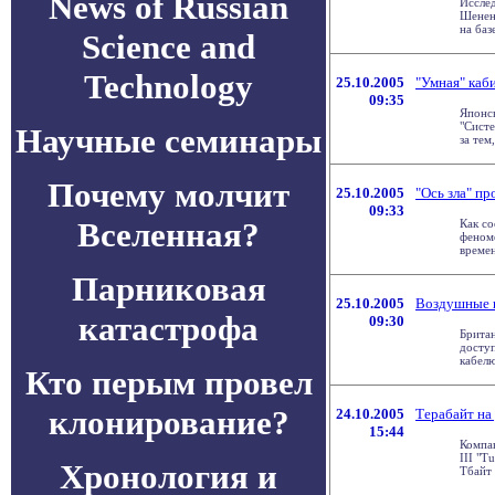
News of Russian
Исслед
Шененб
на баз
Science and
Technology
25.10.2005
"Умная" каби
09:35
Японск
"Систе
Научные семинары
за тем
Почему молчит
25.10.2005
"Ось зла" пр
09:33
Вселенная?
Как со
феноме
времен
Парниковая
25.10.2005
Воздушные 
катастрофа
09:30
Брита
доступ
кабелю
Кто перым провел
клонирование?
24.10.2005
Терабайт на
15:44
Компан
III "T
Хронология и
Тбайт 