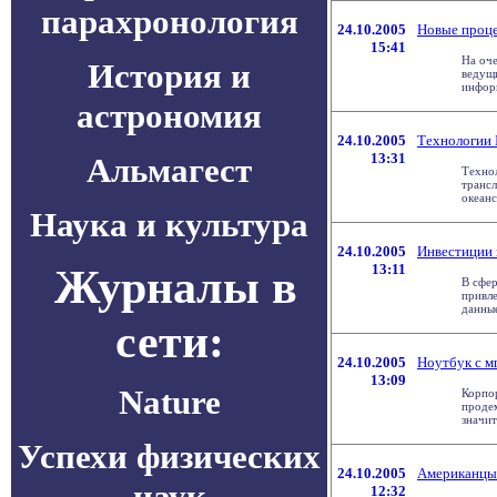
парахронология
24.10.2005
Новые проце
15:41
На оче
История и
ведущ
информ
астрономия
24.10.2005
Технологии 
13:31
Альмагест
Технол
трансл
океанс
Наука и культура
24.10.2005
Инвестиции в
Журналы в
13:11
В сфер
привле
данные
сети:
24.10.2005
Ноутбук с м
13:09
Nature
Корпор
проде
значит
Успехи физических
24.10.2005
Американцы 
наук
12:32