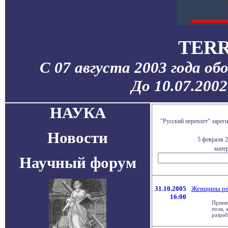
TERR
С 07 августа 2003 года об
До 10.07.200
НАУКА
"Русский переплет" заре
Новости
5 февраля 
матер
Научный форум
31.10.2005
Женщины реш
16:00
Приня
пола, 
разраб