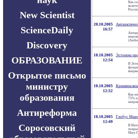
Как со
количе
России
New Scientist
20.10.2005
Антарктическ
ScienceDaily
16:57
Антар
мирово
(Antho
Discovery
18.10.2005
Эстонцы про
ОБРАЗОВАНИЕ
12:54
В Эсто
фундам
впервы
Открытое письмо
министру
18.10.2005
Криминализ
12:52
образования
Как пи
75% х
направ
Антиреформа
18.10.2005
Глобус Марс
12:49
Соросовский
В Инт
покры
Mars O