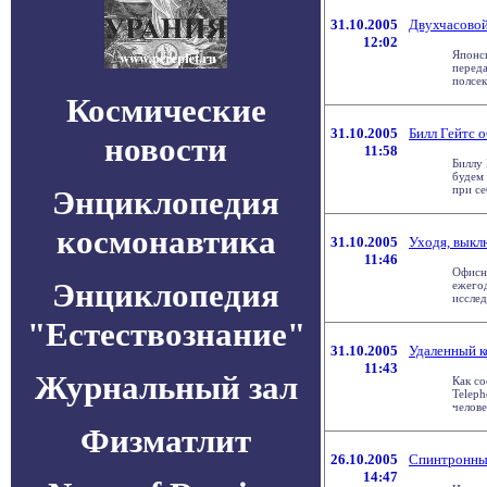
31.10.2005
Двухчасовой
12:02
Японск
переда
полсек
Космические
31.10.2005
Билл Гейтс 
новости
11:58
Биллу 
будем 
при се
Энциклопедия
космонавтика
31.10.2005
Уходя, выкл
11:46
Офисн
Энциклопедия
ежегод
исслед
"Естествознание"
31.10.2005
Удаленный к
11:43
Журнальный зал
Как со
Teleph
челове
Физматлит
26.10.2005
Спинтронны
14:47