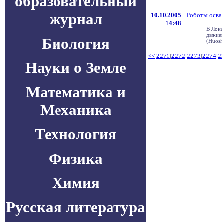
образовательный
журнал
10.10.2005
Роботы осва
14:48
В Лон
двжие
Биология
(Huosh
<<
2271
|
2272
|
2273
|
2274
|
2
Науки о Земле
Математика и
Механика
Технология
Физика
Химия
Русская литература