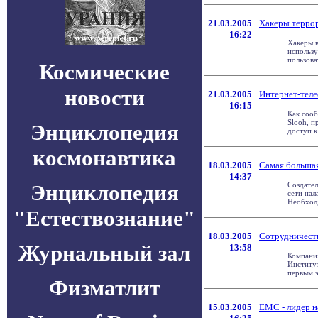
21.03.2005
Хакеры терро
16:22
Хакеры в
использу
пользоват
Космические
новости
21.03.2005
Интернет-теле
16:15
Как сооб
Slooh, 
Энциклопедия
доступ к
космонавтика
18.03.2005
Самая большая
14:37
Энциклопедия
Создател
сети нал
Необходи
"Естествознание"
18.03.2005
Сотрудничеств
Журнальный зал
13:58
Компания
Институт
первым э
Физматлит
15.03.2005
EMC - лидер н