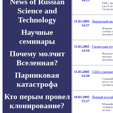
News of Russian
16:25
EMC, ми
уже 8 ле
Science and
Согласно
Technology
11.03.2005
Парижский ки
14:57
Издание 
Научные
ученых 
металла б
семинары
11.03.2005
Гигантская тру
14:54
Почему молчит
Интернет
проекте.
производ
Вселенная?
11.03.2005
США становятс
Парниковая
14:39
Старший 
катастрофа
могут пе
уровня р
Кто перым провел
10.03.2005
Первый россий
15:27
клонирование?
Мининфор
четверку
на базе . 