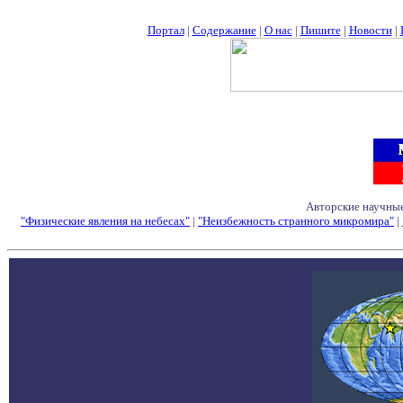
Портал
|
Содержание
|
О нас
|
Пишите
|
Новости
|
Авторские научные
"Физические явления на небесах"
|
"Неизбежность странного микромира"
|
Семинары - Конфе