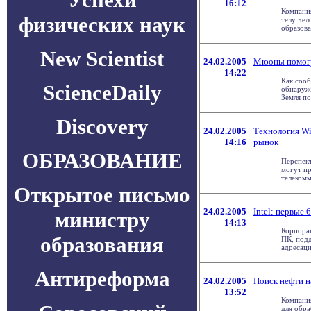
16:12
Компани
физических наук
телу чел
образован
New Scientist
24.02.2005
Мюоны помогу
14:22
Как сооб
ScienceDaily
обнаруже
Земля пос
Discovery
24.02.2005
Технология W
14:16
рынок
ОБРАЗОВАНИЕ
Перспек
могут пр
телекомм
Открытое письмо
24.02.2005
Intel: первые
министру
14:13
Корпорац
образования
ПК, под
адресаци
Антиреформа
24.02.2005
Поиск нефти н
13:52
Компани
для обра