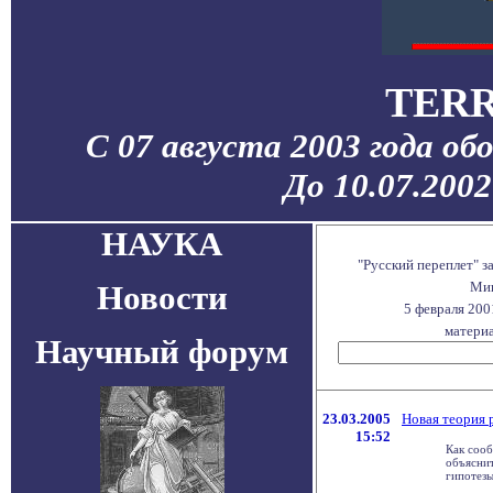
TERR
С 07 августа 2003 года об
До 10.07.200
НАУКА
"Русский переплет" 
Новости
Мин
5 февраля 200
материа
Научный форум
23.03.2005
Новая теория
15:52
Как сооб
объясни
гипотезы 