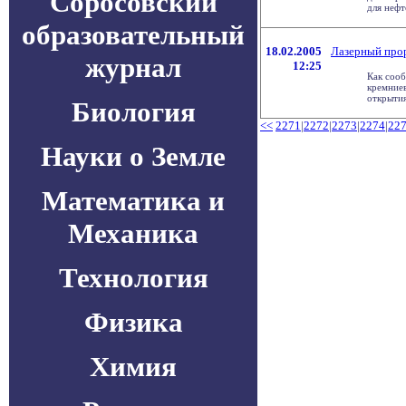
Соросовский
для нефте
образовательный
18.02.2005
Лазерный прор
журнал
12:25
Как сооб
кремниев
открытия 
Биология
<<
2271
|
2272
|
2273
|
2274
|
22
Науки о Земле
Математика и
Механика
Технология
Физика
Химия