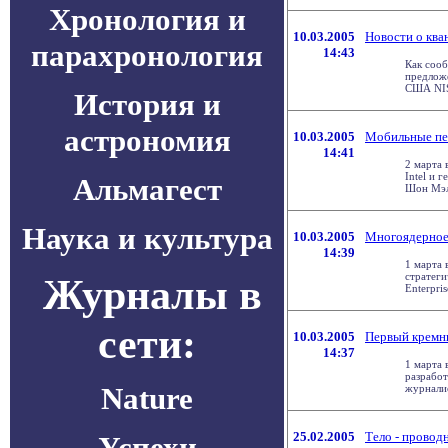
Хронология и
10.03.2005
Новости о кв
парахронология
14:43
Как сооб
предложе
США NIS
История и
астрономия
10.03.2005
Мобильные пер
14:41
2 марта 
Intel и 
Альмагест
Шон Мэло
Наука и культура
10.03.2005
Многоядерное 
14:39
1 марта 
стратеги
Журналы в
Enterpri
сети:
10.03.2005
Первый кремни
14:37
1 марта 
разработ
Nature
журналис
25.02.2005
Тело - провод
Успехи