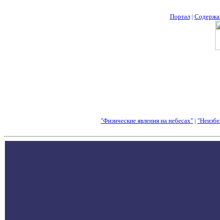
Портал
|
Содержа
"Физические явления на небесах"
|
"Неизбе