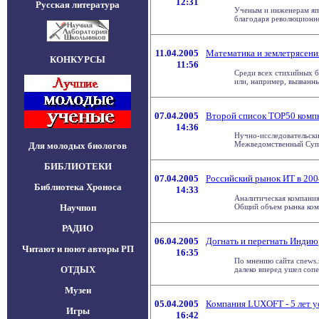
12:31
Русская литература
Ученым и инженерам япо
благодаря революционной
11.04.2005
Математика и землетрясени
КОНКУРСЫ
11:56
Среди всех стихийных б
или, например, вызванные
07.04.2005
Второй список ТОР50 ком
14:36
Нучно-исследовательск
Межведомственный Супе
Для молодых биологов
БИБЛИОТЕКИ
07.04.2005
Российский рынок ИТ в 200
Библиотека Хроноса
14:33
Аналитическая компания
Научпоп
Общий объем рынка комп
РАДИО
06.04.2005
Догнать и перегнать Индию
Читают и поют авторы РП
16:35
По мнению сайта cnews.
ОТДЫХ
далеко вперед ушел сопер
Музеи
05.04.2005
Компания LUXOFT - 5 лет у
Игры
16:42