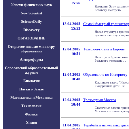
15:56
Успехи физических наук
Компания Sony запатент
человеку смотреть . . .
New Scientist
ScienceDaily
13.04.2005
Самый быстрый транзисто
15:53
Discovery
Новая структура транзи
достичь частоту в терагер
ОБРАЗОВАНИЕ
Открытое письмо министру
12.04.2005
Телескоп-гигант в Европе
образования
10:51
На встрече британского
Антиреформа
большого телескопа . . .
Соросовский образовательный
журнал
12.04.2005
Образование по Интернету
10:48
Биология
Как пишет газета "Изве
и одаренные дети. Те, . .
Науки о Земле
Математика и Механика
12.04.2005
Трехмерная Москва
10:44
Технология
Столичные власти прин
Москвы, соответствующее
Физика
Химия
11.04.2005
Терабайты на жестких диск