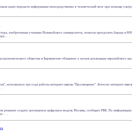
овала идею передачи информации непосредственно в человеческий мозг при помощи ультра
р
стора, изобретенная учеными Иллинойского университета, помогла преодолеть барьер в 60
ц . . .
 астрономического общества в Бирмингеме объявлено о начале реализации европейского про
стия", исполнилось три года работы интернет-школы "Просвещение". Аттестат интернет-шко
 .
яли решение создать трехмерную цифровую модель Москвы, сообщает РБК. По информации 
 . . .
ах