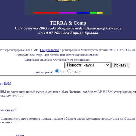
TERRA & Comp
С 07 августа 2003 года обозрение ведет Александр Семенов
До 10.07.2002 вел Кирилл Крылов
лет" зарегистрирован как СМИ.
Свидетельство
о регистрации в Министерстве печати РФ: Эл. #77-4362 от
5 февраля 2001 года. При полном или частичном использовании
материалов ссылка на www.pereplet.ru обязательна.
Тип запроса:
"И"
"Или"
от IBM
IBM представили новый суперкомпьютер MareNostrum, сообщает AP. В IBM утверждают, чт
кунду, что . . .
ом свете"
 университета продемонстрировали, каким образом сверх-холодные атомы (ultra-cold atoms
ветом с . . .