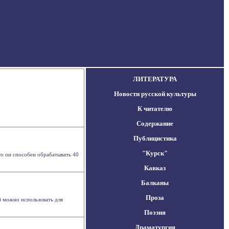
ЛИТЕРАТУРА
Новости русской культуры
К читателю
Содержание
Публицистика
"Курск"
о он способен обрабатывать 40
Кавказ
Балканы
Проза
) можно использовать для
Поэзия
Драматургия