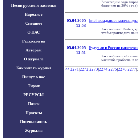
В последние годы миров
Песни русского застолья
более чем на 20% в год) .
Народное
05.04.2005
Intel вкладываеь миллиарды
Смешное
15:53
Как сообщает Reuters, к
О НАС
чтобы производить на ни
Редколлегия
05.04.2005
Будут ли в России нанотех
Авторам
15:51
Как сообщает сайт cnew
О журнале
масштаба проблема: в то 
Как читать журнал
<<
2271
|
2272
|
2273
|
2274
|
2275
|
2276
|
2277
|
Пишут о нас
Тираж
РЕСУРСЫ
Поиск
Проекты
Посещаемость
Журналы