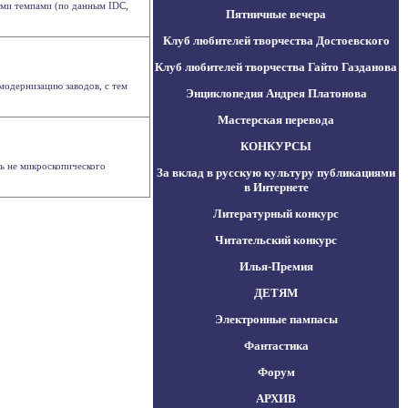
ыми темпами (по данным IDC,
Пятничные вечера
Клуб любителей творчества Достоевского
Клуб любителей творчества Гайто Газданова
 модернизацию заводов, с тем
Энциклопедия Андрея Платонова
Мастерская перевода
КОНКУРСЫ
дь не микроскопического
За вклад в русскую культуру публикациями
в Интернете
Литературный конкурс
Читательский конкурс
Илья-Премия
ДЕТЯМ
Электронные пампасы
Фантастика
Форум
АРХИВ