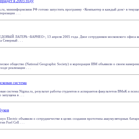
придет в 2005 году
s.ru, мининформсвязи РФ готово запустить программу <Компьютер в каждый дом> в текущем,
ризации . . .
ЫЙ ЛАГЕРЬ <БАРНЕО>, 13 апреля 2005 года. Двое сотрудников московского офиса кор
 Северный . . .
еское общество (National Geographic Society) и корпорация IBM объявили о своем намере
оде реализации . . .
исковая система
овая система Nigma.ru, результат работы студентов и аспирантов факультетов ВМиК и пси
запущена в . . .
буков
nyo Electric объявили о сотрудничестве в целях создания прототипа аккумуляторных батаре
и Fuel Cell . . .