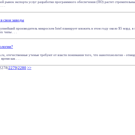
ой рынок экспорта услуг разработки программного обеспечения (ПО) растет стремительн
 . .
 в свои заводы
рупнейший производитель микросхем Intel планирует вложить в этом году около $5 млрд. в
х чипы . . .
нологии?
s.ru, отечественные ученые требуют от власти понимания того, что нанотехнологии - отню
время как . . .
2278|
2279
|
2280
>>