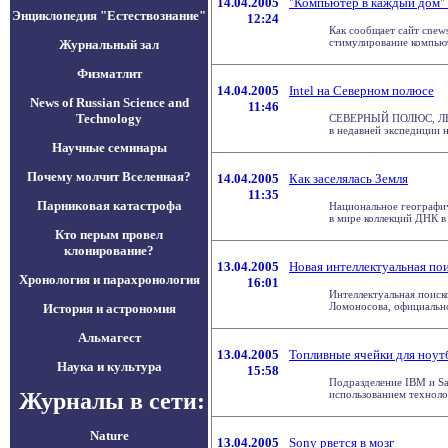
14.04.2005
"Компьютер в каждый дом" 
Энциклопедия "Естествознание"
12:24
Как сообщает сайт cnew
стимулирование компьюте
Журнальный зал
Физматлит
14.04.2005
Intel на Северном полюсе
News of Russian Science and
11:46
Technology
СЕВЕРНЫЙ ПОЛЮС, ЛЕДОВ
в недавней экспедиции на
Научные семинары
Почему молчит Вселенная?
14.04.2005
Как заселялась Земля
11:35
Парниковая катастрофа
Национальное географич
в мире коллекций ДНК в х
Кто перым провел
клонирование?
13.04.2005
Новая интеллектуальная по
Хронология и парахронология
16:01
Интеллектуальная поиск
Ломоносова, официально 
История и астрономия
Альмагест
13.04.2005
Топливные ячейки для ноут
Наука и культура
15:58
Подразделение IBM и Sa
Журналы в сети:
использованием технологи
Nature
13.04.2005
Sony рвется в мозг