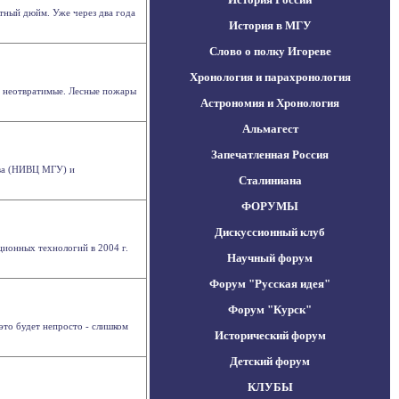
тный дюйм. Уже через два года
История в МГУ
Слово о полку Игореве
Хронология и парахронология
и неотвратимые. Лесные пожары
Астрономия и Хронология
Альмагест
Запечатленная Россия
ова (НИВЦ МГУ) и
Сталиниана
ФОРУМЫ
Дискуссионный клуб
ционных технологий в 2004 г.
Научный форум
Форум "Русская идея"
Форум "Курск"
это будет непросто - слишком
Исторический форум
Детский форум
КЛУБЫ