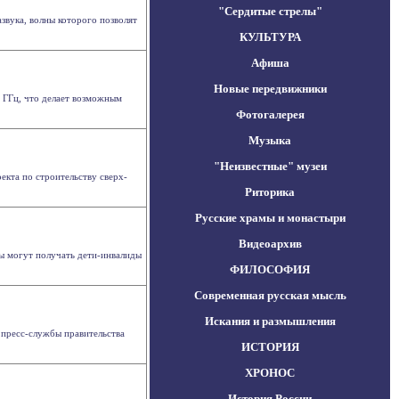
"Сердитые стрелы"
звука, волны которого позволят
КУЛЬТУРА
Афиша
Новые передвижники
0 ГГц, что делает возможным
Фотогалерея
Музыка
"Неизвестные" музеи
екта по строительству сверх-
Риторика
Русские храмы и монастыри
Видеоархив
лы могут получать дети-инвалиды
ФИЛОСОФИЯ
Современная русская мысль
Искания и размышления
пресс-службы правительства
ИСТОРИЯ
ХРОНОС
История России