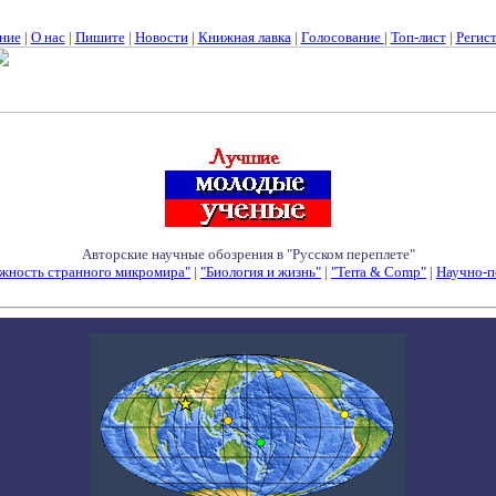
ние
|
О нас
|
Пишите
|
Новости
|
Книжная лавка
|
Голосование
|
Топ-лист
|
Регис
Авторские научные обозрения в "Русском переплете"
жность странного микромира"
|
"Биология и жизнь"
|
"Terra & Comp"
|
Научно-п
Семинары - Конференции - Симпозиумы - Конкурсы