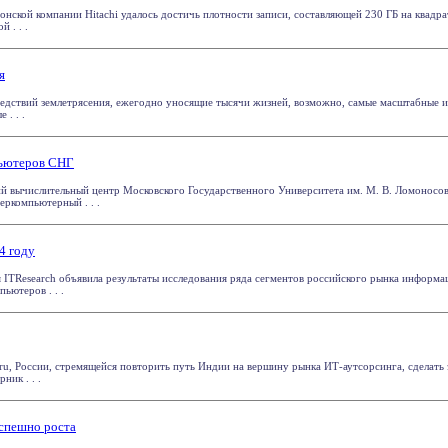
нской компании Hitachi удалось достичь плотности записи, составляющей 230 ГБ на квадра
 . . .
я
едствий землетрясения, ежегодно уносящие тысячи жизней, возможно, самые масштабные 
 . . .
пьютеров СНГ
ий вычислительный центр Московского Государственного Университета им. М. В. Ломонос
ркомпьютерный . . .
4 году
 ITResearch объявила результаты исследования ряда сегментов российского рынка информа
ьютеров . . .
ru, России, стремящейся повторить путь Индии на вершину рынка ИТ-аутсорсинга, сделать 
ник . . .
спешно роста