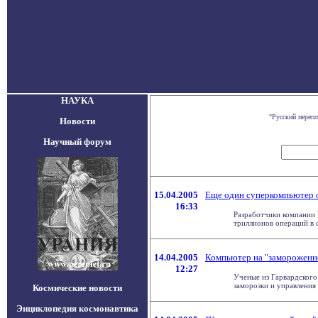
НАУКА
"Русский переп
Новости
Научный форум
15.04.2005
Еще один суперкомпьютер 
16:33
Разработчики компании 
триллионов операций в се
14.04.2005
Компьютер на "замороженн
12:27
Ученые из Гарвардского
заморозки и управления с
Космические новости
Энциклопедия космонавтика