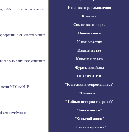
Искания и размышления
 2005 г., - она направлена на
Критика
Сомнения и споры
Новые книги
порации Intel, участвовавших
У нас в гостях
Издательство
Книжная лавка
нии собрать одну из крупнейших
Журнальный зал
ОБОЗРЕНИЯ
"Классики и современники"
хологии МГУ им.М. В.
"Слово о..."
"Тайная история творений"
"Книга писем"
й для ноутбуков с
"Кошачий ящик"
"Золотые прииски"