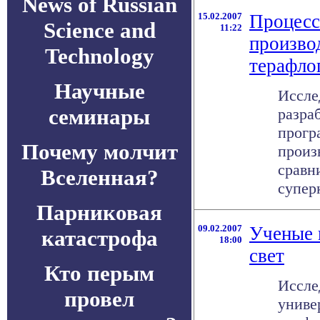
News of Russian
15.02.2007
Процессо
Science and
11:22
произво
Technology
терафло
Научные
Иссле
семинары
разра
прогр
Почему молчит
произ
сравн
Вселенная?
суперк
Парниковая
09.02.2007
Ученые 
катастрофа
18:00
свет
Кто перым
Иссле
провел
униве