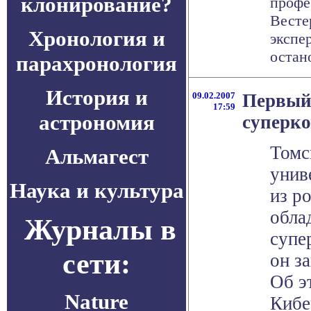
клонирование?
профе
Весте
Хронология и
экспе
остано
парахронология
История и
09.02.2007
Первый
17:59
астрономия
суперк
Томс
Альмагест
унив
Наука и культура
из р
обла
Журналы в
супе
сети:
он з
Об э
Nature
Кибе