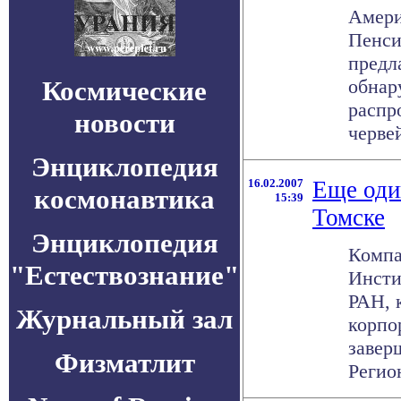
Амери
Пенси
предл
Космические
обнар
распр
новости
червей
Энциклопедия
16.02.2007
Еще оди
космонавтика
15:39
Томске
Энциклопедия
Компа
"Естествознание"
Инсти
РАН, 
Журнальный зал
корпо
завер
Физматлит
Регион