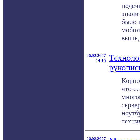
подсч
аналит
было 
мобил
выше, 
06.02.2007
Техноло
14:15
рукопис
Корпо
что е
много
серве
ноутб
технич
06.02.2007