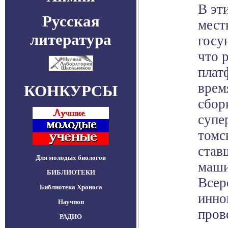
В эт
Русская
мест
литература
госу
что 
плат
врем
КОНКУРСЫ
сбор
супе
томс
став
Для молодых биологов
маши
БИБЛИОТЕКИ
Всер
Библиотека Хроноса
инно
Научпоп
пров
РАДИО