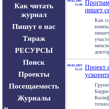
09.02.2007
Програм
Как читать
11:40
пишет с
журнал
Как с
Пишут о нас
компь
пишет
Тираж
участ
мекси
РЕСУРСЫ
доктор
Поиск
09.02.2007
Проект 
11:25
Проекты
ускорит
Посещаемость
Групп
Барри
Журналы
Калиф
техно