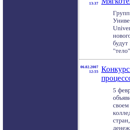
Мягкоте
13:37
Групп
Униве
Univer
новог
будут
"тело"
06.02.2007
Конкурс
12:55
процесс
5 фев
объяв
своем
колле
стран
денежн