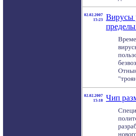
02.02.2007
Вирусы 
15:23
пределы
Време
вирус
польз
безво
Отнын
"троян
02.02.2007
Чип раз
15:18
Специ
полит
разра
новог