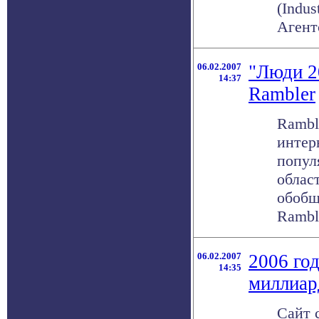
(Indus
Агент
06.02.2007
"Люди 2
14:37
Rambler
Rambl
интер
попул
облас
обобщ
Ramble
06.02.2007
2006 год
14:35
миллиар
Сайт 