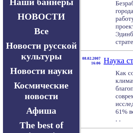
Наши баннеры
Безра
город
НОВОСТИ
работ
проек
Все
Эдинб
страте
Новости русской
культуры
08.02.2007
Наука с
16:06
Новости науки
Как с
клима
Космические
благо
новости
совре
иссле
Афиша
61% в
. .
The best of