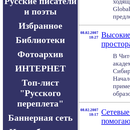
Русские писатели
ходящ
Global
и поэты
предло
Избранное
08.02.2007
Высокие
Библиотеки
18:27
простор
Фотоархив
В Чит
акаде
ИНТЕРНЕТ
Сибир
Начал
Топ-лист
приме
"Русского
образо
переплета"
08.02.2007
Сетевые
18:17
Баннерная сеть
помогаю