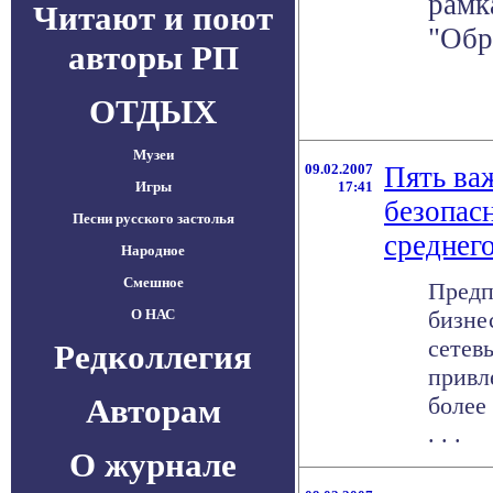
рамк
Читают и поют
"Обр
авторы РП
ОТДЫХ
Музеи
09.02.2007
Пять ва
Игры
17:41
безопас
Песни русского застолья
среднег
Народное
Смешное
Предп
О НАС
бизне
сетев
Редколлегия
привл
Авторам
более
. . .
О журнале