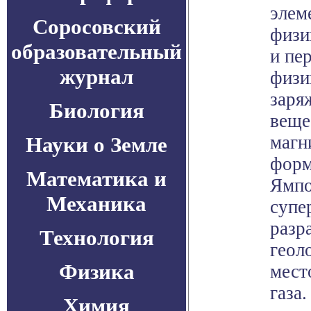
элем
Соросовский
физи
образовательный
и пе
журнал
физи
заря
Биология
веще
магн
Науки о Земле
форм
Математика и
Ямпо
Механика
супе
разр
Технология
геол
Физика
мест
газа.
Химия