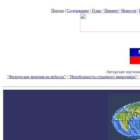
Портал
|
Содержание
|
О нас
|
Пишите
|
Новости
|
Авторские научные
"Физические явления на небесах"
|
"Неизбежность странного микромира"
|
Семинары - Конфе