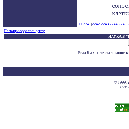
сопос
клетки
<<
2241
|
2242
|
2243
|
2244
|
2245
|
Помощь корреспонденту
НАУКА В 
Если Вы хотите стать нашим 
© 1999, 
Дизай