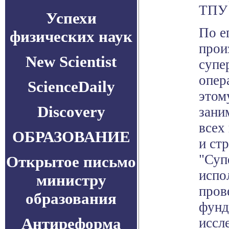
ТПУ 
Успехи
По е
физических наук
прои
New Scientist
супе
опер
ScienceDaily
этом
Discovery
зани
всех
ОБРАЗОВАНИЕ
и ст
"Суп
Открытое письмо
испо
министру
пров
образования
фунд
Антиреформа
иссл