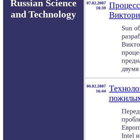
Russian Science
07.02.2007
Процесс
18:39
and Technology
Виктори
Sun о
разраб
Викто
проце
предн
двумя
06.02.2007
Техноло
16:44
пожилы
Перед
пробл
Европ
Intel 