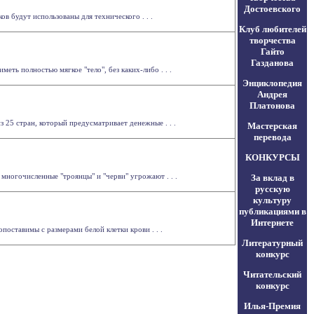
Достоевского
в будут использованы для технического . . .
Клуб любителей
творчества
Гайто
Газданова
меть полностью мягкое "тело", без каких-либо . . .
Энциклопедия
Андрея
Платонова
 25 стран, который предусматривает денежные . . .
Мастерская
перевода
КОНКУРСЫ
многочисленные "троянцы" и "черви" угрожают . . .
За вклад в
русскую
культуру
публикациями в
Интернете
оставимы с размерами белой клетки крови . . .
Литературный
конкурс
Читательский
конкурс
Илья-Премия