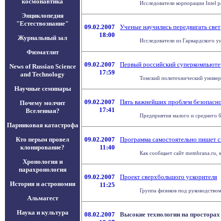
космонавтика
Исследователи корпорации Intel 
Энциклопедия
"Естествознание"
09.02.2007
Ученые научились передвигать свет
18:00
Журнальный зал
Исследователи из Гарвардского ун
Физматлит
09.02.2007
Первый российский суперкомпьюте
News of Russian Science
17:59
and Technology
Томский политехнический универс
Научные семинары
09.02.2007
Пять важнейших проблем безопаснос
Почему молчит
17:41
Вселенная?
Предприятия малого и среднего б
Парниковая катастрофа
Кто перым провел
09.02.2007
Программа самостоятельно пишет с
клонирование?
11:40
Как сообщает сайт membrana.ru, 
Хронология и
парахронология
09.02.2007
Проект сверхбольшого ускорителя
История и астрономия
11:25
Группа физиков под руководством 
Альмагест
Наука и культура
08.02.2007
Высокие технологии на просторах