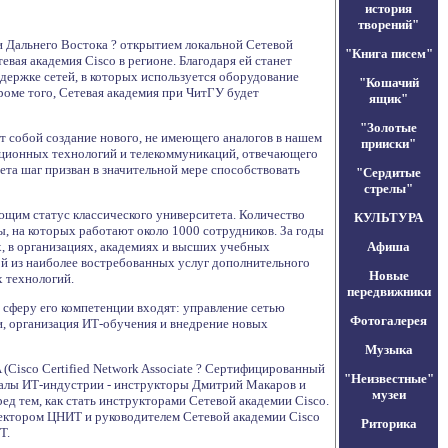
история
творений"
 Дальнего Востока ? открытием локальной Сетевой
"Книга писем"
вая академия Cisco в регионе. Благодаря ей станет
ержке сетей, в которых используется оборудование
"Кошачий
роме того, Сетевая академия при ЧитГУ будет
ящик"
"Золотые
т собой создание нового, не имеющего аналогов в нашем
прииски"
мационных технологий и телекоммуникаций, отвечающего
ета шаг призван в значительной мере способствовать
"Сердитые
стрелы"
щим статус классического университета. Количество
КУЛЬТУРА
, на которых работают около 1000 сотрудников. За годы
, в организациях, академиях и высших учебных
Афиша
ой из наиболее востребованных услуг дополнительного
Новые
 технологий.
передвижники
 сферу его компетенции входят: управление сетью
Фотогалерея
и, организация ИТ-обучения и внедрение новых
Музыка
(Cisco Certified Network Associate ? Сертифицированный
"Неизвестные"
оналы ИТ-индустрии - инструкторы Дмитрий Макаров и
музеи
д тем, как стать инструкторами Сетевой академии Cisco.
ректором ЦНИТ и руководителем Сетевой академии Cisco
Риторика
Т.