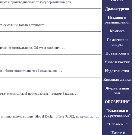
има с производительностью суперкомпьютеров. . . .
Драматургия
Искания и
размышления
сумели не только остановить . . .
Критика
Сомнения и
споры
ущен в эксплуатацию. Об этом сообщил . . .
Новые книги
У нас в гостях
Издательство
 и более эффективного обслуживания . . .
Книжная лавка
Журнальный
зал
ал мексиканский исследователь - доктор Рафаэль . . .
ОБОЗРЕНИЯ
"Классики и
современники"
инициативную группу Global Design Effort (GDE), предложила . . .
"Слово о..."
"Тайная