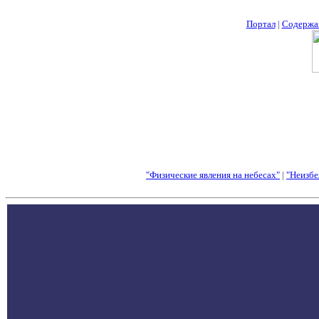
Портал
|
Содержа
"Физические явления на небесах"
|
"Неизбе