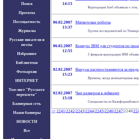
Поиск
14:15
Корпорация Intel объявила о том,
Проекты
Посещаемость
06.02.2007
Мягкотелые роботы
13:37
Журналы
Группа исследователей из Универси
Русские писатели и
поэты
06.02.2007
Конкурс IBM для студентов по проц
12:55
Избранное
5 февраля корпорация IBM объявил
Библиотеки
02.02.2007
Вирусы распространяются за пред
Фотоархив
15:23
Времена, когда компьютерные вир
ИНТЕРНЕТ
Топ-лист "Русского
02.02.2007
Чип размером в лейкоцит
переплета"
15:18
Специалисты из Калифорнийского 
Баннерная сеть
<<
2241
|
2242
|
2243
|
2244
|
2245
|
2246
|
2247
|2248|
22
Наши баннеры
НОВОСТИ
Все