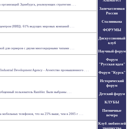
Альмагест
организаций Эдинбурга, реализующих стратегию . . .
Запечатленная
Россия
Сталиниана
 центров (НИЦ). 61% ведущих мировых компаний . . .
ФОРУМЫ
Дискуссионный
клуб
ной для серверов с двумя многоядерными чипами . . .
Научный форум
Форум
"Русская идея"
ndustrial Development Agency - Агентство промышленного . . .
Форум "Курск"
Исторический
форум
бщенный пользователь Rambler. Были выбраны . . .
Детский форум
КЛУБЫ
Пятничные
 мобильных телефонов, что на 25% выше, чем в 2005 г . . .
вечера
Клуб любителей
творчества