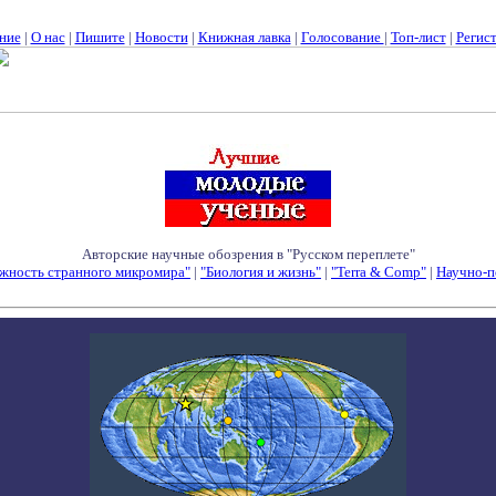
ние
|
О нас
|
Пишите
|
Новости
|
Книжная лавка
|
Голосование
|
Топ-лист
|
Регис
Авторские научные обозрения в "Русском переплете"
жность странного микромира"
|
"Биология и жизнь"
|
"Terra & Comp"
|
Научно-п
Семинары - Конференции - Симпозиумы - Конкурсы