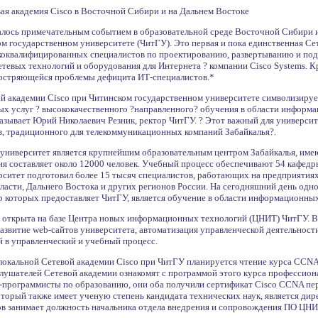
вая академия Cisco в Восточной Сибири и на Дальнем Востоке
алось примечательным событием в образовательной среде Восточной Сибири и
м государственном университете (ЧитГУ). Это первая и пока единственная Сете
оквалифицированных специалистов по проектированию, развертыванию и подд
етевых технологий и оборудования для Интернета ? компании Cisco Systems. К
остряющейся проблемы дефицита ИТ-специалистов.*
й академии Cisco при Читинском государственном университете символизируе
ных услуг ? высококачественного ?направленного? обучения в области инфор
азывает Юрий Николаевич Резник, ректор ЧитГУ. ? Этот важный для университ
, традиционного для телекоммуникационных компаний Забайкалья?.
университет является крупнейшим образовательным центром Забайкалья, имею
ия составляет около 12000 человек. Учебный процесс обеспечивают 54 кафедры
рситет подготовил более 15 тысяч специалистов, работающих на предприятиях
бласти, Дальнего Востока и других регионов России. На сегодняшний день одн
р которых предоставляет ЧитГУ, является обучение в области информационных
а открыта на базе Центра новых информационных технологий (ЦНИТ) ЧитГУ. В
развитие web-сайтов университета, автоматизация управленческой деятельност
в управленческий и учебный процесс.
локальной Сетевой академии Cisco при ЧитГУ планируется чтение курса CCNA 
 Слушателей Сетевой академии ознакомят с программой этого курса професси
программисты по образованию, они оба получили сертификат Cisco CCNA пере
торый также имеет ученую степень кандидата технических наук, является ди
ов занимает должность начальника отдела внедрения и сопровождения ПО ЦНИ