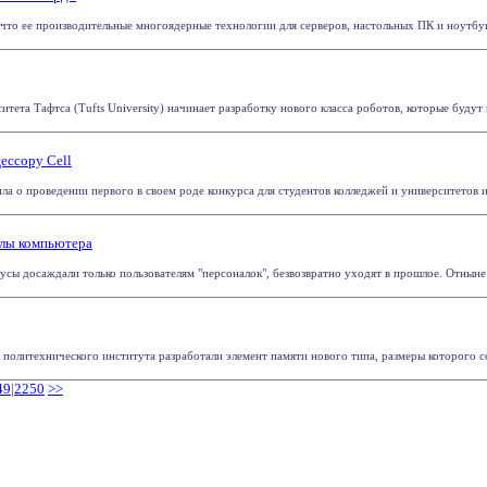
 что ее производительные многоядерные технологии для серверов, настольных ПК и ноутбуко
тета Тафтса (Tufts University) начинает разработку нового класса роботов, которые будут и
ессору Cell
а о проведении первого в своем роде конкурса для студентов колледжей и университетов из
елы компьютера
усы досаждали только пользователям "персоналок", безвозвратно уходят в прошлое. Отныне 
политехнического института разработали элемент памяти нового типа, размеры которого соп
49
|
2250
>>