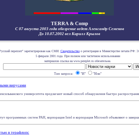
TERRA & Comp
С 07 августа 2003 года обозрение ведет Александр Семенов
До 10.07.2002 вел Кирилл Крылов
Русский переплет" зарегистрирован как СМИ.
Свидетельство
о регистрации в Министерстве печати РФ: Э
5 февраля 2001 года. При полном или частичном использовании
материалов ссылка на www.pereplet.ru обязательна.
Тип запроса:
"И"
"Или"
ными вирусами
енсильванского университета предлагают новый способ обнаружения быстро распространяющ
т программных систем РАН, корпорация Intel и корпорация Microsoft объявляют о завершен
стью в терафлопс