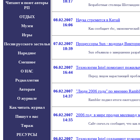
18:17
Читают и поют авторы
Безработные столицы Шотландии -
РП
ОТДЫХ
08.02.2007
Наука стремится в Китай
16:06
Музеи
Как сообщает rbc, экономический
Игры
07.02.2007
Процессоры Sun - водопад Виктори
Песни русского застолья
18:39
Sun объявила о завершении разраб
Народное
Смешное
06.02.2007
Технологии Intel помогают пожилы
О НАС
16:44
Перед лицом нарастающей проблемы
Редколлегия
Авторам
06.02.2007
"Люди 2006 года" по мнению Rambl
14:37
О журнале
Rambler подвел итоги ежегодного
Как читать журнал
06.02.2007
2006 год: в мире продан миллиард 
Пишут о нас
14:35
Сайт cnews.ru сообщает, что как 
Тираж
РЕСУРСЫ
06.02.2007
Технологии Intel сохраняют рукоп