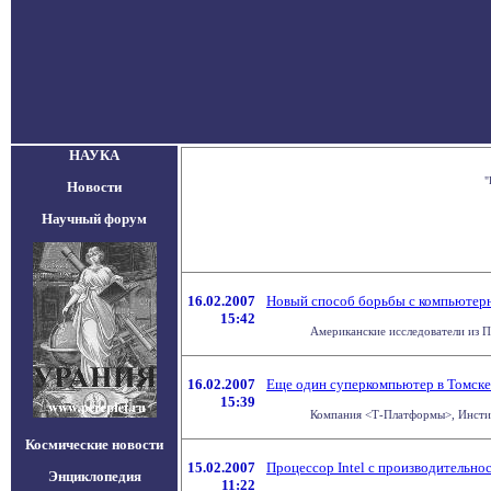
НАУКА
"
Новости
Научный форум
16.02.2007
Новый способ борьбы с компьютер
15:42
Американские исследователи из П
16.02.2007
Еще один суперкомпьютер в Томске
15:39
Компания <Т-Платформы>, Институ
Космические новости
15.02.2007
Процессор Intel с производительно
Энциклопедия
11:22