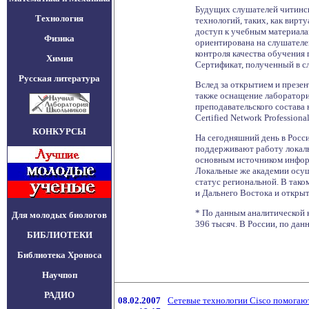
Будущих слушателей читинск
Технология
технологий, таких, как вир
доступ к учебным материалам
Физика
ориентирована на слушателе
контроля качества обучения
Химия
Сертификат, полученный в сл
Русская литература
Вслед за открытием и презе
также оснащение лаборатори
преподавательского состава 
Certified Network Profession
КОНКУРСЫ
На сегодняшний день в Росс
поддерживают работу локаль
основным источником информ
Локальные же академии осуще
статус региональной. В так
и Дальнего Востока и откры
* По данным аналитической к
Для молодых биологов
396 тысяч. В России, по данн
БИБЛИОТЕКИ
Библиотека Хроноса
Научпоп
РАДИО
08.02.2007
Сетевые технологии Cisco помогаю