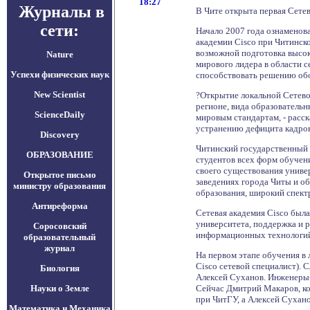
18:27
Журналы в
В Чите открыта первая Сете
сети:
Начало 2007 года ознаменов
академии Cisco при Читинско
возможной подготовка высок
Nature
мирового лидера в области с
Успехи физических наук
способствовать решению об
New Scientist
?Открытие локальной Сетево
регионе, вида образователь
ScienceDaily
мировым стандартам, - расск
устранению дефицита кадров
Discovery
Читинский государственный 
ОБРАЗОВАНИЕ
студентов всех форм обучен
своего существования униве
Открытое письмо
заведениях города Читы и о
министру образования
образования, широкий спект
Антиреформа
Сетевая академия Cisco был
университета, поддержка и 
Соросовский
информационных технологий 
образовательный
журнал
На первом этапе обучения в 
Cisco сетевой специалист).
Биология
Алексей Суханов. Инженеры-
Науки о Земле
Сейчас Дмитрий Макаров, ко
при ЧитГУ, а Алексей Сухан
Математика и Механика