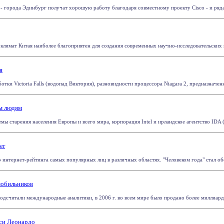
 города Эдинбург получат хорошую работу благодаря совместному проекту Cisco - и ряда 
 климат Китая наиболее благоприятен для создания современных научно-исследовательских
я
отки Victoria Falls (водопад Виктория), разновидности процессора Niagara 2, предназначен
м людям
 старения населения Европы и всего мира, корпорация Intel и ирландское агентство IDA (I
er
 интернет-рейтинга самых популярных лиц в различных областях. "Человеком года" стал обо
мобильников
подсчитали международные аналитики, в 2006 г. во всем мире было продано более миллиарда
иси Леонардо