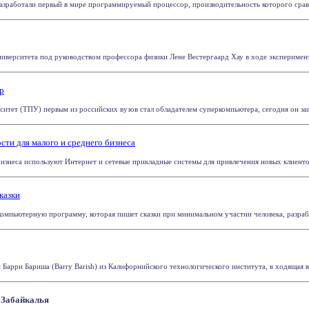
разработали первый в мире программируемый процессор, производительность которого сравн
иверситета под руководством профессора физики Лене Вестергаард Хау в ходе эксперимента 
р
итет (ТПУ) первым из российских вузов стал обладателем суперкомпьютера, сегодня он зап
ти для малого и среднего бизнеса
изнеса используют Интернет и сетевые прикладные системы для привлечения новых клиентов
казки
компьютерную программу, которая пишет сказки при минимальном участии человека, разработ
Барри Бариша (Barry Barish) из Калифорнийского технологического института, в ходящая в 
 Забайкалья