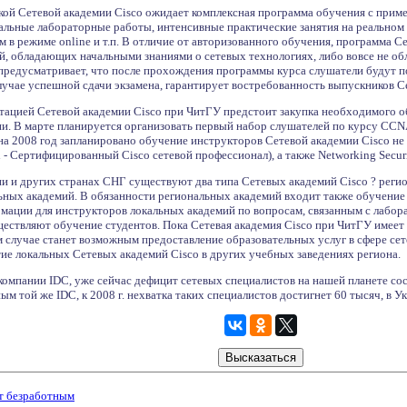
ой Сетевой академии Cisco ожидает комплексная программа обучения с при
туальные лабораторные работы, интенсивные практические занятия на реально
 в режиме online и т.п. В отличие от авторизованного обучения, программа С
й, обладающих начальными знаниями о сетевых технологиях, либо вовсе не об
 предусматривает, что после прохождения программы курса слушатели будут п
учае успешной сдачи экзамена, гарантирует востребованность выпускников Се
нтацией Сетевой академии Cisco при ЧитГУ предстоит закупка необходимого о
и. В марте планируется организовать первый набор слушателей по курсу CCN
на 2008 год запланировано обучение инструкторов Сетевой академии Cisco не
al - Сертифицированный Cisco сетевой профессионал), а также Networking Secur
ии и других странах СНГ существуют два типа Сетевых академий Cisco ? реги
ных академий. В обязанности региональных академий входит также обучение 
ации для инструкторов локальных академий по вопросам, связанным с лабор
ствляют обучение студентов. Пока Сетевая академия Cisco при ЧитГУ имеет ст
ом случае станет возможным предоставление образовательных услуг в сфере с
тие локальных Сетевых академий Cisco в других учебных заведениях региона.
омпании IDC, уже сейчас дефицит сетевых специалистов на нашей планете сост
ым той же IDC, к 2008 г. нехватка таких специалистов достигнет 60 тысяч, в Ук
т безработным