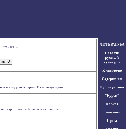
ЛИТЕРАТУРА
л. #77-4362 от
Новости
русской
культуры
К читателю
Содержание
Публицистика
ихся вирусов и червей. В настоящее время . . .
"Курск"
Кавказ
ии строительства Регионального центра . . .
Балканы
Проза
Поэзия