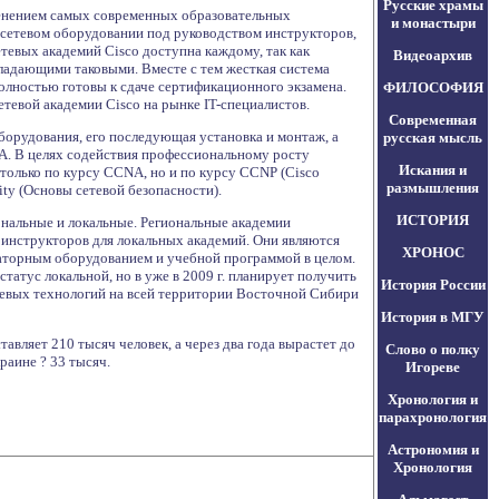
Русские храмы
менением самых современных образовательных
и монастыри
м сетевом оборудовании под руководством инструкторов,
етевых академий Cisco доступна каждому, так как
Видеоархив
ладающими таковыми. Вместе с тем жесткая система
олностью готовы к сдаче сертификационного экзамена.
ФИЛОСОФИЯ
тевой академии Cisco на рынке IT-специалистов.
Современная
борудования, его последующая установка и монтаж, а
русская мысль
A. В целях содействия профессиональному росту
Искания и
 только по курсу CCNA, но и по курсу CCNP (Cisco
размышления
ity (Основы сетевой безопасности).
ИСТОРИЯ
ональные и локальные. Региональные академии
инструкторов для локальных академий. Они являются
ХРОНОС
аторным оборудованием и учебной программой в целом.
атус локальной, но в уже в 2009 г. планирует получить
История России
етевых технологий на всей территории Восточной Сибири
История в МГУ
авляет 210 тысяч человек, а через два года вырастет до
Слово о полку
раине ? 33 тысяч.
Игореве
Хронология и
парахронология
Астрономия и
Хронология