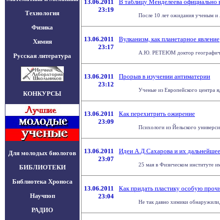
13.06.2011
В таблицу Менделеева официально 
23:19
Технология
После 10 лет ожидания ученым и 
Физика
13.06.2011
Вулканизм, как планетарное явление
Химия
23:17
А.Ю. РЕТЕЮМ доктор географическ
Русская литература
13.06.2011
Прорыв в изучении антиматерии
23:12
Ученые из Европейского центра яд
КОНКУРСЫ
13.06.2011
Как перехитрить ожирение
23:09
Психологи из Йельского универси
13.06.2011
Идеи А.Д.Сахарова и их дальнейшее
Для молодых биологов
23:07
25 мая в Физическом институте и
БИБЛИОТЕКИ
Библиотека Хроноса
13.06.2011
Как придать пластику особую проч
Научпоп
23:04
Не так давно химики обнаружили, 
РАДИО