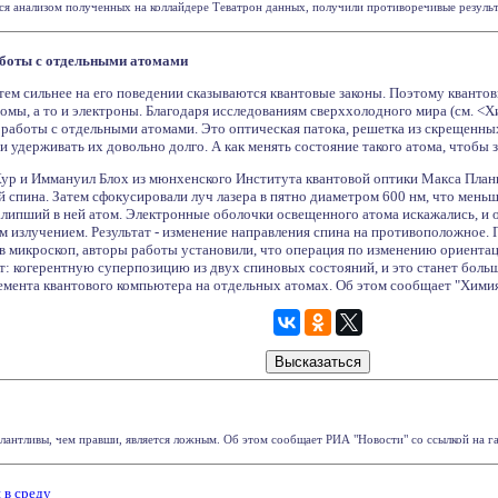
я анализом полученных на коллайдере Теватрон данных, получили противоречивые результ
аботы с отдельными атомами
тем сильнее на его поведении сказываются квантовые законы. Поэтому кванто
омы, а то и электроны. Благодаря исследованиям сверххолодного мира (см. <Хи
работы с отдельными атомами. Это оптическая патока, решетка из скрещенны
и удерживать их довольно долго. А как менять состояние такого атома, чтоб
Кур и Иммануил Блох из мюнхенского Института квантовой оптики Макса План
й спина. Затем сфокусировали луч лазера в пятно диаметром 600 нм, что меньш
залипший в ней атом. Электронные оболочки освещенного атома искажались, и
излучением. Результат - изменение направления спина на противоположное. П
о в микроскоп, авторы работы установили, что операция по изменению ориента
ит: когерентную суперпозицию из двух спиновых состояний, и это станет бол
емента квантового компьютера на отдельных атомах. Об этом сообщает "Химия
лантливы, чем правши, является ложным. Об этом сообщает РИА "Новости" со ссылкой на газе
 в среду