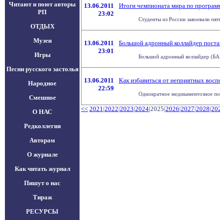
Читают и поют авторы
13.06.2011
Итоги чемпионата мира по програ
РП
23:02
Студенты из России завоевали пя
ОТДЫХ
Музеи
13.06.2011
Большой адронный коллайдер поста
23:01
Игры
Большой адронный коллайдер (БАК)
Песни русского застолья
13.06.2011
Как избавиться от неприятных вос
Народное
22:59
Однократное медикаментозное пони
Смешное
<<
2021
|
2022
|
2023
|
2024
|2025|
2026
|
2027
|
2028
|
20
О НАС
Редколлегия
Авторам
О журнале
Как читать журнал
Пишут о нас
Тираж
РЕСУРСЫ