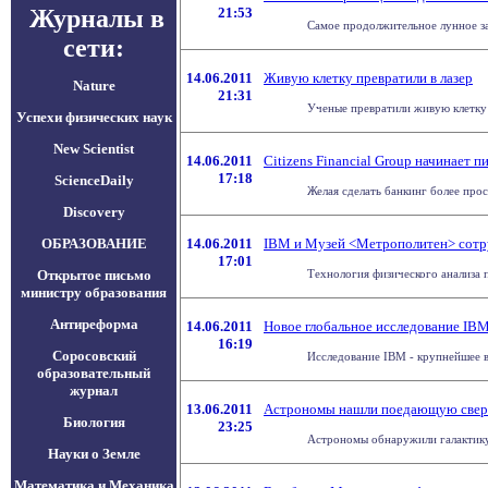
Журналы в
21:53
Самое продолжительное лунное за
сети:
14.06.2011
Живую клетку превратили в лазер
Nature
21:31
Ученые превратили живую клетку в
Успехи физических наук
New Scientist
14.06.2011
Citizens Financial Group начинает
17:18
ScienceDaily
Желая сделать банкинг более прос
Discovery
ОБРАЗОВАНИЕ
14.06.2011
IBM и Музей <Метрополитен> сотру
17:01
Открытое письмо
Технология физического анализа п
министру образования
Антиреформа
14.06.2011
Новое глобальное исследование IBM
16:19
Соросовский
Исследование IBM - крупнейшее в 
образовательный
журнал
13.06.2011
Астрономы нашли поедающую сверх
Биология
23:25
Астрономы обнаружили галактику,
Науки о Земле
Математика и Механика