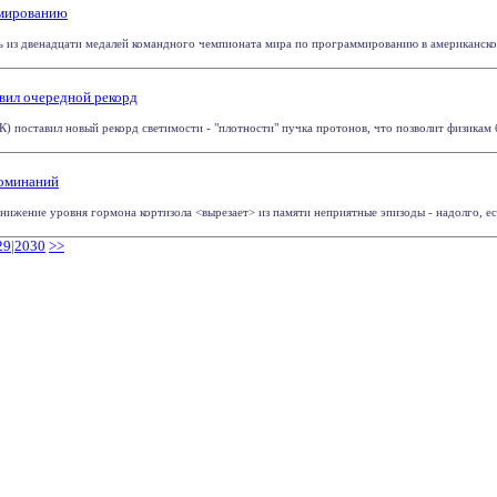
ммированию
ть из двенадцати медалей командного чемпионата мира по программированию в американском 
вил очередной рекорд
 поставил новый рекорд светимости - "плотности" пучка протонов, что позволит физикам б
поминаний
жение уровня гормона кортизола <вырезает> из памяти неприятные эпизоды - надолго, если
29
|
2030
>>