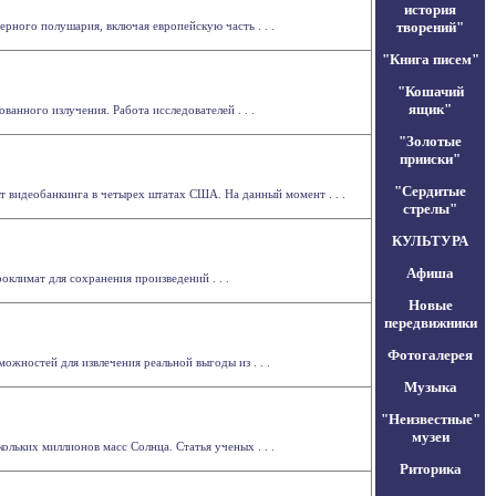
история
рного полушария, включая европейскую часть . . .
творений"
"Книга писем"
"Кошачий
ящик"
анного излучения. Работа исследователей . . .
"Золотые
прииски"
"Сердитые
кт видеобанкинга в четырех штатах США. На данный момент . . .
стрелы"
КУЛЬТУРА
Афиша
оклимат для сохранения произведений . . .
Новые
передвижники
Фотогалерея
ожностей для извлечения реальной выгоды из . . .
Музыка
"Неизвестные"
музеи
льких миллионов масс Солнца. Статья ученых . . .
Риторика