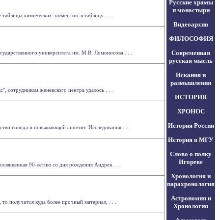
Русские храмы
и монастыри
таблицы химических элементов: в таблицу . . .
Видеоархив
ФИЛОСОФИЯ
Современная
дарственного университета им. М.В. Ломоносова . . .
русская мысль
Искания и
размышления
, сотрудникам женевского центра удалось . . .
ИСТОРИЯ
ХРОНОС
История России
тво голода и повышающий аппетит. Исследования . . .
История в МГУ
Слово о полку
Игореве
священная 90-летию со дня рождения Андрея . . .
Хронология и
парахронология
Астрономия и
то получится куда более прочный материал, . . .
Хронология