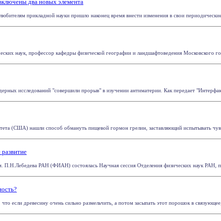
включены два новых элемента
любителям прикладной науки пришло наконец время внести изменения в свои периодические 
их наук, профессор кафедры физической географии и ландшафтоведения Московского госу
ерных исследований "совершили прорыв" в изучении антиматерии. Как передает "Интерфакс"
тета (США) нашли способ обмануть пищевой гормон грелин, заставляющий испытывать чувс
 развитие
м. П.Н.Лебедева РАН (ФИАН) состоялась Научная сессия Отделения физических наук РАН, по
ность?
что если древесину очень сильно размельчить, а потом засыпать этот порошок в связующее, 