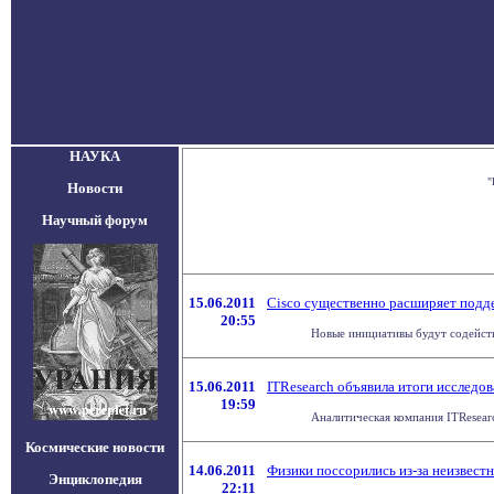
НАУКА
"
Новости
Научный форум
15.06.2011
Cisco существенно расширяет подд
20:55
Новые инициативы будут содейств
15.06.2011
ITResearch объявила итоги исслед
19:59
Аналитическая компания ITResear
Космические новости
14.06.2011
Физики поссорились из-за неизвест
Энциклопедия
22:11