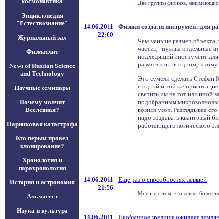
космонавтика
Две группы физиков, занимающихс
Энциклопедия
"Естествознание"
14.06.2011
Физики создали инструмент для р
22:00
Журнальный зал
Чем меньше размер объекта, 
частиц - нужны отдельные ат
Физматлит
подходящий инструмент для 
разместить по одному атому 
News of Russian Science
and Technology
Это сумели сделать Стефан 
с одной и той же ориентацие
Научные семинары
светить им на тот или иной 
Почему молчит
подобранным микроволновым 
Вселенная?
возник узор. Разглядывая ег
надо создавать квантовый б
Парниковая катастрофа
работающего логического эл
Кто перым провел
клонирование?
Хронология и
парахронология
14.06.2011
Еще раз о способностях левшей
История и астрономия
21:56
Мнение о том, что левши более та
Альмагест
Наука и культура
14.06.2011
Необычное зрелище ожидает землян