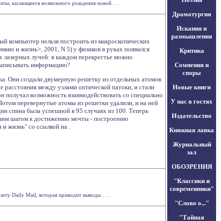
аты, касающиеся возможного рождения новой . . .
Драматургия
Искания и
размышления
вый компьютер нельзя построить из макроскопических
мию и жизнь>, 2001, N 5) у физиков в руках появился
Критика
х лазерных лучей: в каждом перекрестье можно
ы записывать информацию?
Сомнения и
споры
ка. Они создали двумерную решетку из отдельных атомов
е расстояния между узлами оптической патоки, и стали
Новые книги
 он получал возможность взаимодействовать со специально
У нас в гостях
отом перевернутые атомы из решетки удалили, и на ней
ции спина была успешной в 95 случаях из 100. Теперь
Издательство
ьшим шагом к достижению мечты - построению
 и жизнь" со ссылкой на
.
Книжная лавка
Журнальный
зал
ОБОЗРЕНИЯ
"Классики и
современники"
ту Daily Mail, которая приводит выводы . . .
"Слово о..."
"Тайная