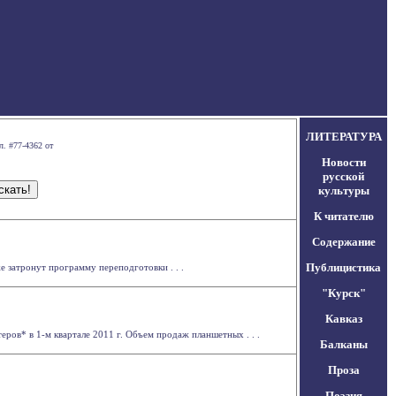
ЛИТЕРАТУРА
л. #77-4362 от
Новости
русской
культуры
К читателю
Содержание
Публицистика
 затронут программу переподготовки . . .
"Курск"
Кавказ
ров* в 1-м квартале 2011 г. Объем продаж планшетных . . .
Балканы
Проза
Поэзия