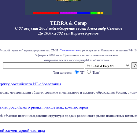
TERRA & Comp
С 07 августа 2003 года обозрение ведет Александр Семенов
До 10.07.2002 вел Кирилл Крылов
Русский переплет" зарегистрирован как СМИ.
Свидетельство
о регистрации в Министерстве печати РФ: Э
5 февраля 2001 года. При полном или частичном использовании
материалов ссылка на www.pereplet.ru обязательна.
Тип запроса:
"И"
"Или"
ержку российского ИТ-образования
овать модернизации общего, среднего специального и высшего образования России, а также
ования российского рынка планшетных компьютеров
ch объявила итоги исследования структуры продаж российского рынка планшетных компьюте
ной элементарной частицы