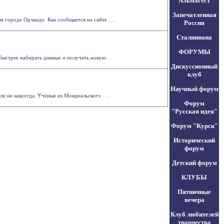
Альмагест
Запечатленная
городе Орландо. Как сообщается на сайте . . .
Россия
Сталиниана
ФОРУМЫ
ыстрее набирать данные и получать новую . . .
Дискуссионный
клуб
Научный форум
 не навсегда. Учёные из Монреальского . . .
Форум
"Русская идея"
Форум "Курск"
Исторический
форум
Детский форум
КЛУБЫ
Пятничные
вечера
Клуб любителей
творчества