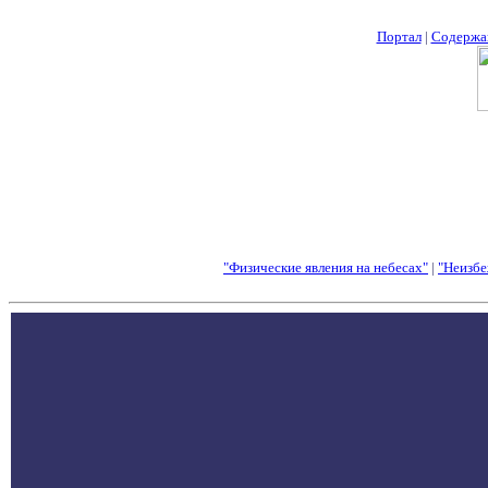
Портал
|
Содержа
"Физические явления на небесах"
|
"Неизбе