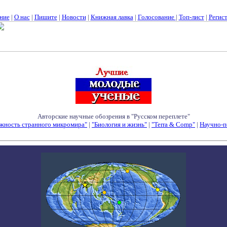
ние
|
О нас
|
Пишите
|
Новости
|
Книжная лавка
|
Голосование
|
Топ-лист
|
Регис
Авторские научные обозрения в "Русском переплете"
жность странного микромира"
|
"Биология и жизнь"
|
"Terra & Comp"
|
Научно-п
Семинары - Конференции - Симпозиумы - Конкурсы