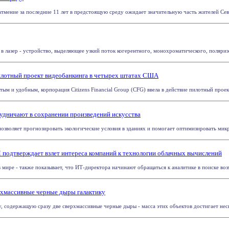
тмение за последние 11 лет в предстоящую среду ожидает значительную часть жителей Cеве
 лазер - устройство, выделяющее узкий поток когерентного, монохроматического, поляризов
 пилотный проект видеобанкинга в четырех штатах США
тым и удобным, корпорация Citizens Financial Group (CFG) ввела в действие пилотный прое
дничают в сохранении произведений искусства
озволяет прогнозировать экологические условия в зданиях и помогает оптимизировать микр
 подтверждает взлет интереса компаний к технологии облачных вычислений
мире - также показывает, что ИТ-директора начинают обращаться к аналитике в поиске возм
массивные черные дыры галактику
 содержащую сразу две сверхмассивные черные дыры - масса этих объектов достигает неско