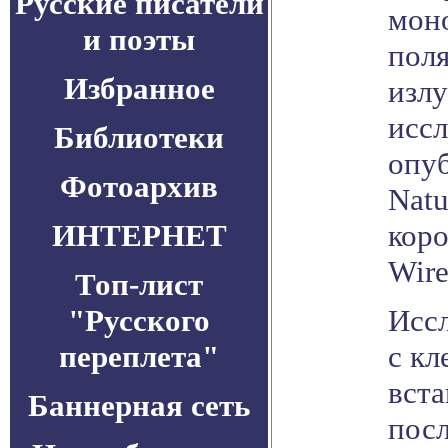
Русские писатели
мон
и поэты
пол
Избранное
излу
иссл
Библиотеки
опуб
Фотоархив
Natu
ИНТЕРНЕТ
коро
Wire
Топ-лист
"Русского
Иссл
переплета"
с кл
вста
Баннерная сеть
посл