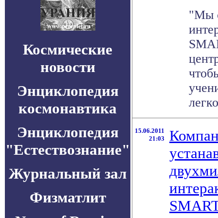
"Мы 
инте
SMAR
Космические
цент
новости
чтоб
учен
Энциклопедия
легко
космонавтика
Энциклопедия
15.06.2011
Компа
21:03
"Естествознание"
устана
двухм
Журнальный зал
интера
Физматлит
SMART