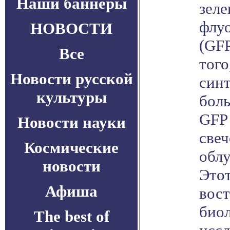
Наши баннеры
зеле
флуо
НОВОСТИ
(GFP
Все
того
Новости русской
синт
культуры
боль
GFP 
Новости науки
свеч
Космические
облу
новости
Этот
Афиша
вост
био
The best of