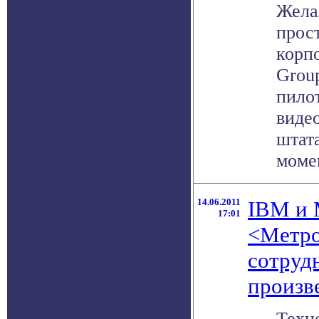
Жела
прос
корпо
Group
пило
виде
штат
момен
14.06.2011
IBM и 
17:01
<Метро
сотруд
произв
Техн