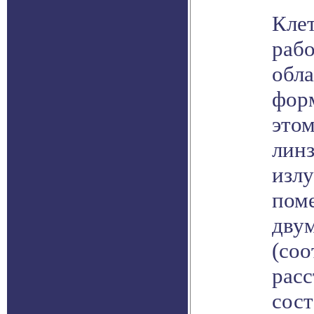
Клет
рабо
обл
форм
это
лин
изл
пом
двум
(соо
рас
сост