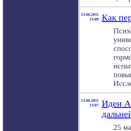
13.06.2011
Как пе
23:09
Псих
унив
спос
горм
испы
повы
Иссле
13.06.2011
Идеи А
23:07
дальне
25 м