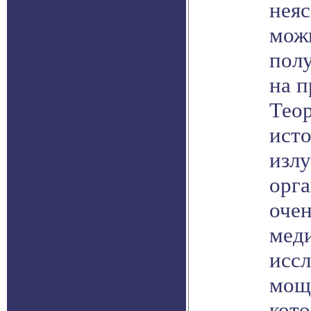
неяс
мож
пол
на п
Теор
исто
изл
орг
очен
мед
иссл
мощ
кот