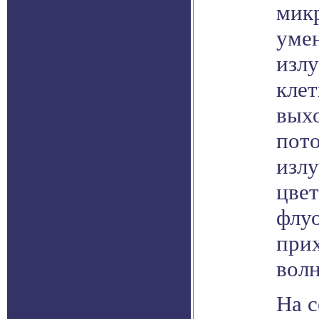
мик
уме
излу
клет
вых
пото
излу
цвет
флу
прих
волн
На 