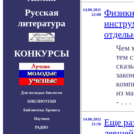
Русская
14.06.2011
Физики
22:00
литература
инстру
отдель
Чем 
КОНКУРСЫ
тем с
сказ
зако
комп
из м
Для молодых биологов
- . . .
БИБЛИОТЕКИ
Библиотека Хроноса
Научпоп
14.06.2011
Еще ра
21:56
РАДИО
левшей