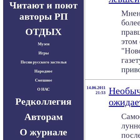
Читают и поют
Мнен
авторы РП
боле
ОТДЫХ
прав
этом
Музеи
"Нов
Игры
газет
Песни русского застолья
приво
Народное
Смешное
14.06.2011
Необыч
О НАС
21:53
Редколлегия
ожидае
Авторам
Само
лунно
О журнале
после