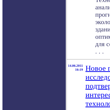
анали
прог
экол
здан
опти
для 
. . .
14.06.2011
Новое 
16:19
исслед
подтве
интере
технол