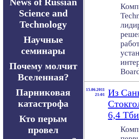
News of Russian
Комп
Science and
Techn
Technology
лиди
реше
Научные
рабо
семинары
уста
инте
Почему молчит
Board
Вселенная?
Парниковая
15.06.2011
Из Сан
21:01
катастрофа
Стокго
6,4 Тби
Кто перым
провел
Комп
перв