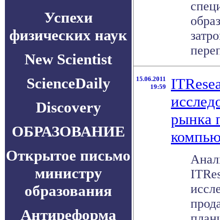
спец
Успехи
образ
физических наук
затр
переп
New Scientist
ScienceDaily
15.06.2011
ITRese
19:59
исслед
Discovery
рынка 
ОБРАЗОВАНИЕ
компью
Открытое письмо
Анал
министру
ITRes
иссл
образования
прод
Антиреформа
план