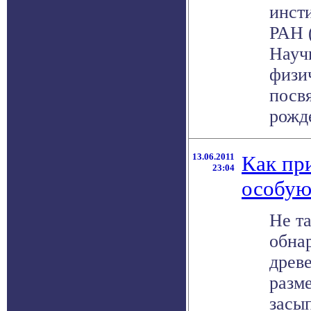
инст
РАН 
Науч
физи
посв
рожде
13.06.2011
Как пр
23:04
особую
Не т
обна
древ
разме
засы