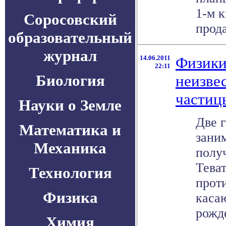
1-м к
Соросовский
прода
образовательный
журнал
14.06.2011
Физики
22:11
Биология
неизве
частиц
Науки о Земле
Две 
Математика и
зани
Механика
полу
Тева
Технология
прот
Физика
каса
рожде
Химия