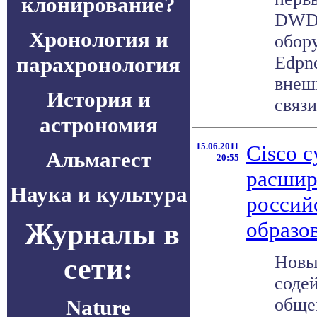
клонирование?
DWDM
Хронология и
обор
парахронология
Edpn
внеш
История и
связи
астрономия
15.06.2011
Cisco 
Альмагест
20:55
расшир
Наука и культура
россий
Журналы в
образо
сети:
Новы
соде
обще
Nature