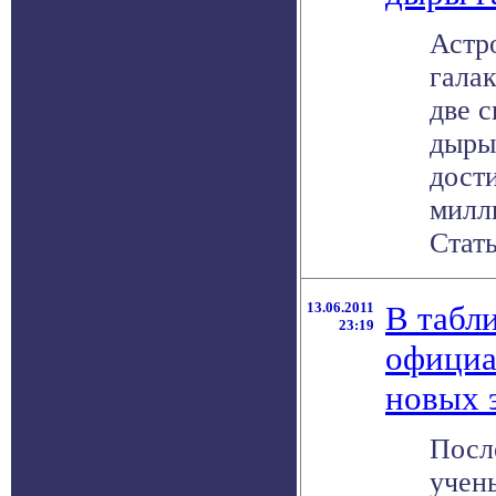
Астр
гала
две 
дыры 
дост
милл
Стать
13.06.2011
В табл
23:19
официа
новых 
Посл
учен