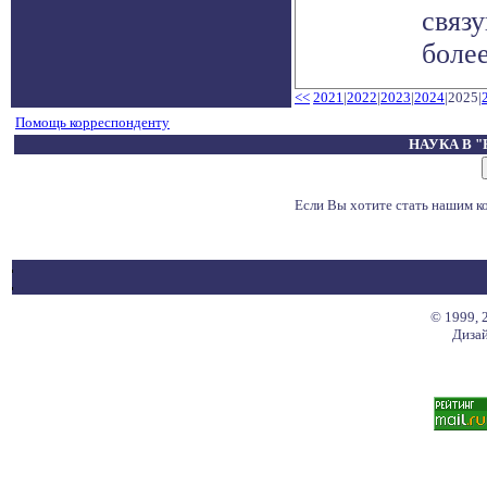
связ
более
<<
2021
|
2022
|
2023
|
2024
|2025|
Помощь корреспонденту
НАУКА В 
Если Вы хотите стать нашим 
© 1999, 
Дизай