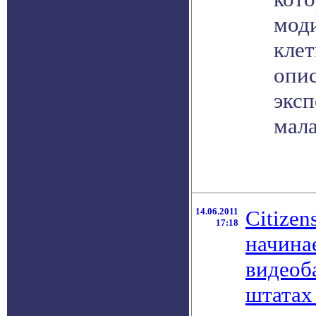
мод
клет
опи
экс
мала
14.06.2011
Citizen
17:18
начина
видеоб
штата