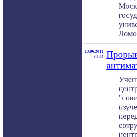
Моск
госу
унив
Ломон
13.06.2011
Прорыв
23:12
антима
Учен
цент
"сов
изуч
пере
сотр
центр