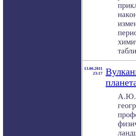
прик
нако
изме
пери
хими
табли
13.06.2011
Вулкан
23:17
планет
А.Ю.
геог
проф
физи
ланд