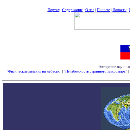
Портал
|
Содержание
|
О нас
|
Пишите
|
Новости
|
Авторские научные
"Физические явления на небесах"
|
"Неизбежность странного микромира"
|
Семинары - Конфе