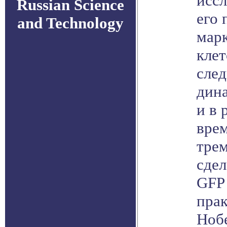
иссл
Russian Science
его
and Technology
мар
кле
след
дина
и в 
врем
тре
сде
GFP 
прак
Нобе