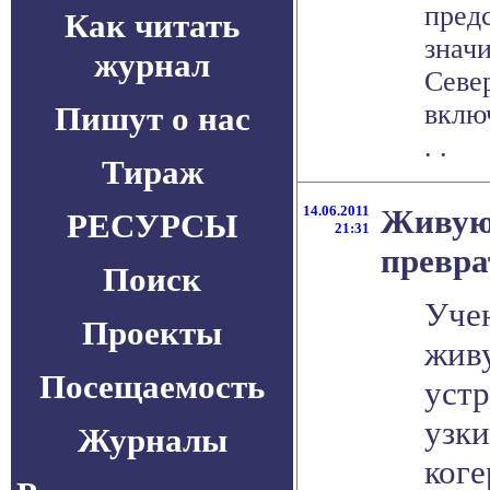
пред
Как читать
знач
журнал
Cеве
вклю
Пишут о нас
. .
Тираж
14.06.2011
Живую
РЕСУРСЫ
21:31
превра
Поиск
Уче
Проекты
живу
Посещаемость
уст
узки
Журналы
коге