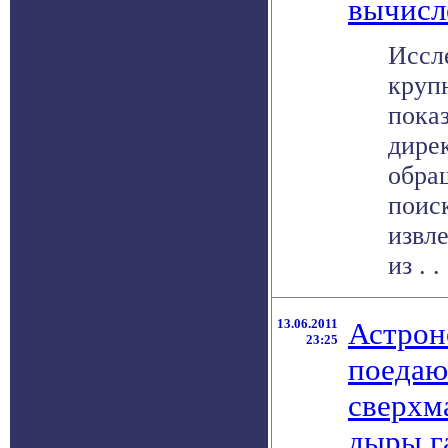
вычисл
Иссл
круп
показ
дире
обра
поис
извл
из . . 
13.06.2011
Астрон
23:25
поеда
сверхм
дыры г