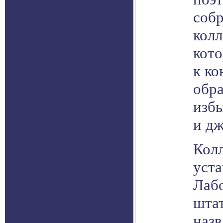
соб
колл
кото
к ко
обр
изб
и дж
Кол
уста
Лаб
шта
назв