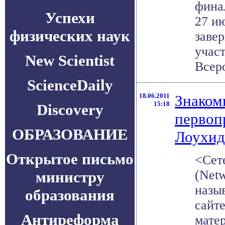
фина
Успехи
27 и
физических наук
заве
учас
New Scientist
Всеро
ScienceDaily
18.06.2011
Знаком
15:18
Discovery
первоп
ОБРАЗОВАНИЕ
Лоухид
Открытое письмо
<Сет
(Netw
министру
назы
образования
сайте
Антиреформа
матер