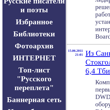
Русские писатели
реше
и поэты
рабо
Избранное
уста
инте
Библиотеки
Board
Фотоархив
15.06.2011
Из Сан
21:01
ИНТЕРНЕТ
Стокго
Топ-лист
6,4 Тби
"Русского
Комп
переплета"
перв
DWDM
Баннерная сеть
обор