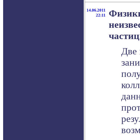
14.06.2011
Физики
22:11
неизве
части
Две 
зан
пол
колл
дан
про
резу
воз