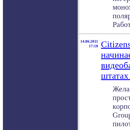
моно
поля
Работ
14.06.2011
Citizen
17:18
начина
видеоб
штата
Жела
прос
корпо
Group
пило