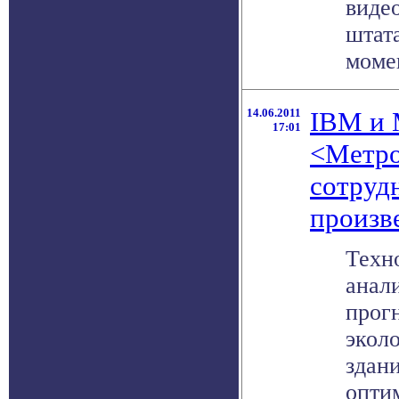
виде
штат
момен
14.06.2011
IBM и 
17:01
<Метро
сотруд
произв
Техн
анали
прог
экол
здан
опти