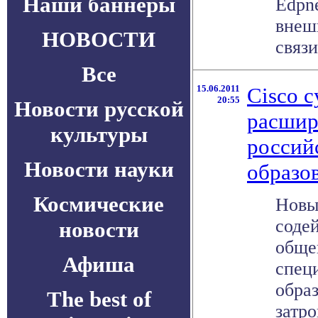
Наши баннеры
Edpn
внеш
НОВОСТИ
связи
Все
15.06.2011
Cisco 
20:55
Новости русской
расшир
культуры
россий
Новости науки
образо
Космические
Новы
соде
новости
обще
Афиша
спец
образ
The best of
затр