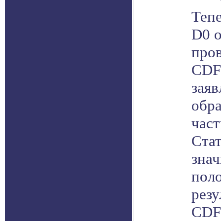
Тепе
D0 о
пров
CDF
заяв
обр
час
Ста
зна
пол
резу
CDF 