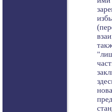
ими
заре
изб
(пер
взаи
такж
"ли
част
закл
здес
нова
пред
ста