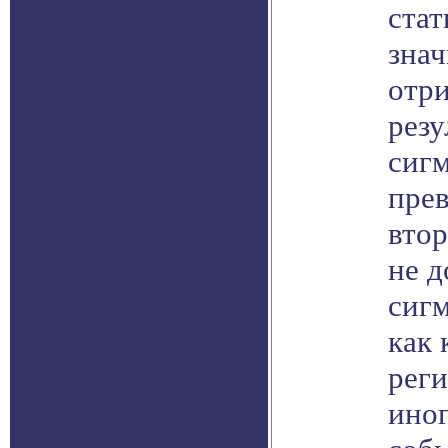
стат
зна
отр
резу
сигм
пре
втор
не д
сигм
как 
реги
ино