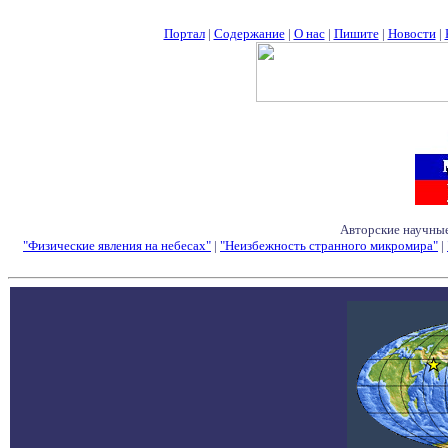
Портал
|
Содержание
|
О нас
|
Пишите
|
Новости
|
Авторские научные
"Физические явления на небесах"
|
"Неизбежность странного микромира"
|
Семинары - Конфе