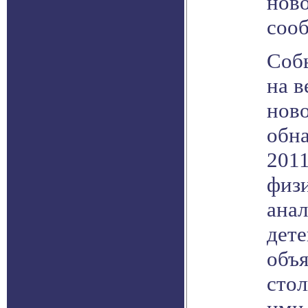
ново
сооб
Соб
на в
нов
обна
2011
физи
ана
дете
объя
сто