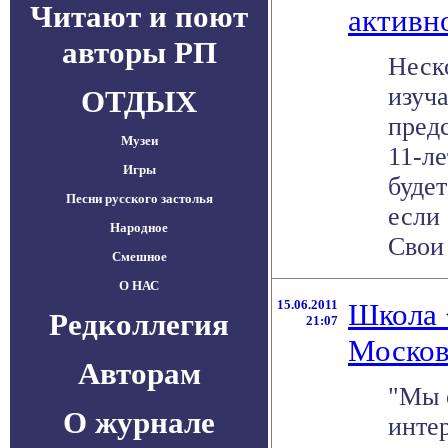
Читают и поют
активн
авторы РП
Неск
изуч
ОТДЫХ
пред
Музеи
11-л
Игры
буде
Песни русского застолья
если
Народное
Свои .
Смешное
О НАС
15.06.2011
Школа 
Редколлегия
21:07
Москов
Авторам
"Мы 
О журнале
инте