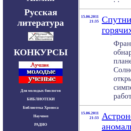
Русская
15.06.2011
Спутни
литература
21:35
горячи
Фран
КОНКУРСЫ
обна
план
Солн
откры
симп
Для молодых биологов
работ
БИБЛИОТЕКИ
Библиотека Хроноса
15.06.2011
Астрон
Научпоп
21:33
аномал
РАДИО