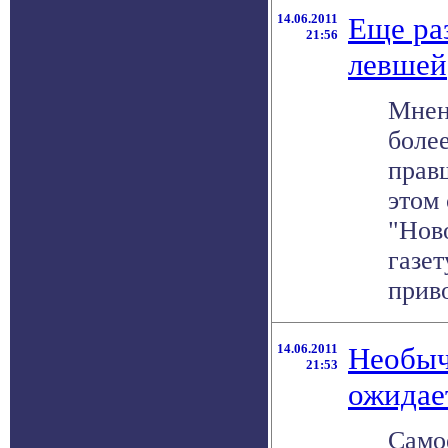
14.06.2011
Еще ра
21:56
левшей
Мнен
боле
прав
этом
"Нов
газет
приво
14.06.2011
Необыч
21:53
ожидае
Само