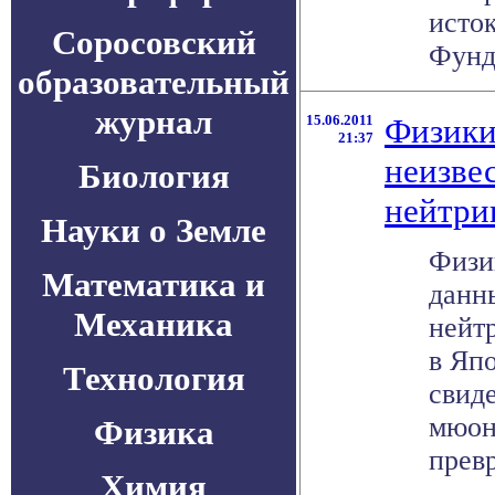
исто
Соросовский
Фунда
образовательный
журнал
15.06.2011
Физики
21:37
неизве
Биология
нейтри
Науки о Земле
Физи
Математика и
данн
Механика
нейт
в Яп
Технология
свиде
мюон
Физика
прев
Химия
. .