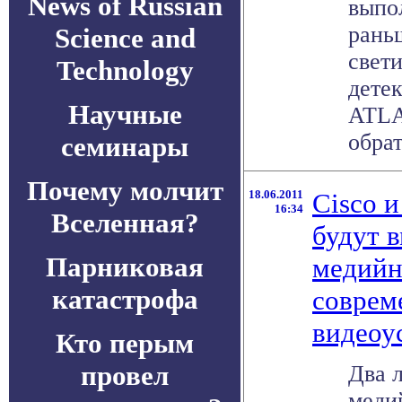
News of Russian
выпо
рань
Science and
свети
Technology
дете
Научные
ATLA
обрат
семинары
Почему молчит
18.06.2011
Cisco 
16:34
Вселенная?
будут 
Парниковая
медийн
катастрофа
соврем
видеоу
Кто перым
провел
Два 
меди