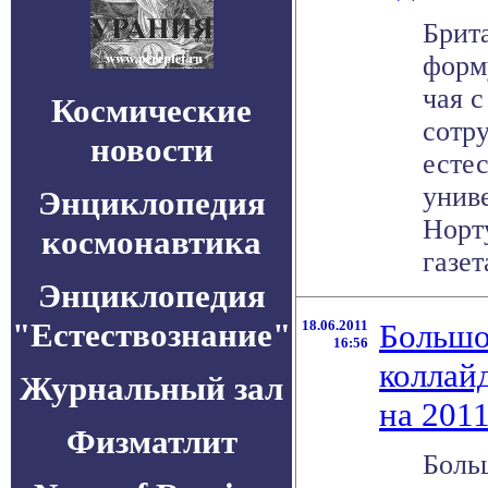
Брит
форм
чая 
Космические
сотр
новости
есте
унив
Энциклопедия
Норт
космонавтика
газета
Энциклопедия
"Естествознание"
18.06.2011
Большо
16:56
коллай
Журнальный зал
на 201
Физматлит
Боль