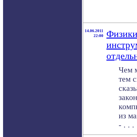
14.06.2011
Физики
22:00
инстру
отдель
Чем 
тем с
сказ
зако
комп
из м
- . . .