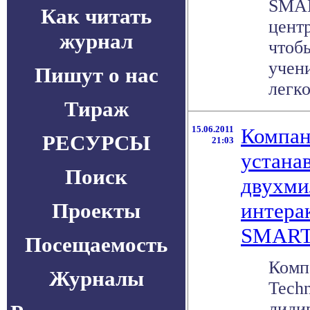
SMAR
Как читать
цент
журнал
чтоб
учен
Пишут о нас
легко
Тираж
15.06.2011
Компа
РЕСУРСЫ
21:03
устана
Поиск
двухм
Проекты
интера
SMART
Посещаемость
Комп
Журналы
Techn
лиди