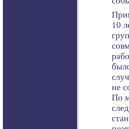
собы
Прим
10 л
гру
совм
рабо
было
случ
не с
По 
сле
стан
поэт