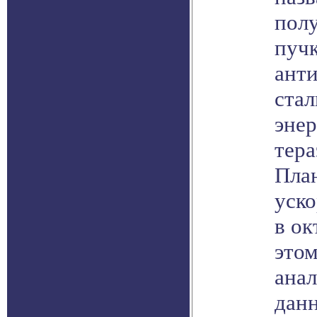
полу
пуч
ант
стал
эне
тера
План
уско
в ок
этом
ана
дан