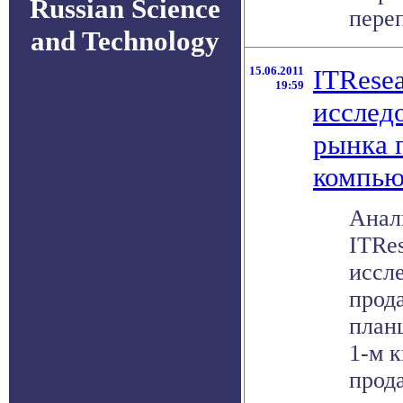
Russian Science
переп
and Technology
15.06.2011
ITRese
19:59
исслед
рынка 
компью
Анал
ITRes
иссл
прод
план
1-м к
прода