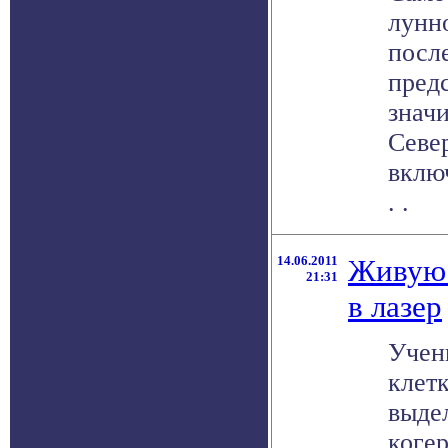
лунно
после
пред
знач
Cеве
вклю
. .
14.06.2011
Живую 
21:31
в лазер
Учен
клетк
выде
когер