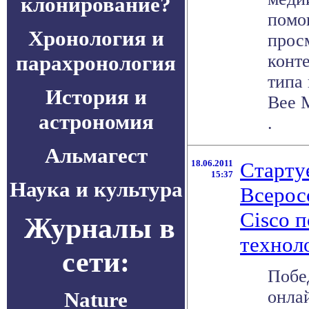
клонирование?
помо
Хронология и
прос
парахронология
конт
типа 
История и
Bee M
астрономия
.
Альмагест
18.06.2011
Стартуе
15:37
Наука и культура
Всерос
Cisco 
Журналы в
технол
сети:
Побе
онла
Nature