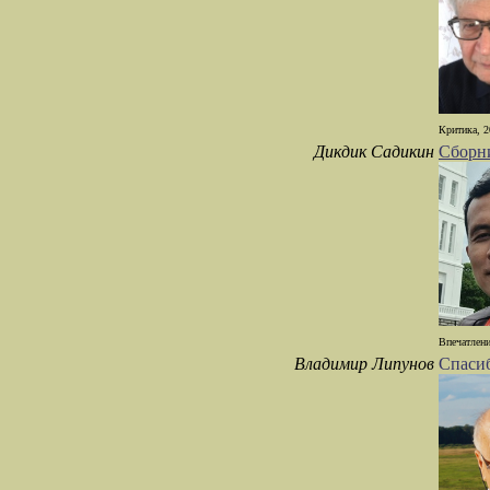
Критика, 2
Дикдик Садикин
Сборни
Впечатлени
Владимир Липунов
Спасиб