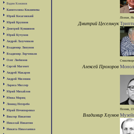
Вадим Кожинов
Капитолина Кокшенева
Юрий Косаговский
Поэзия, На
Юрий Крупнов
Дмитрий Цесельчук
Трипт
Дмитрий Кувшинов
Юрий Кучумов
Андрей Лазученков
Владимир Липунов
Владимир Лорченков
Олег Любимов
Стихотворе
Алексей Прохоров
Монол
Сергей Магомет
Андрей Макаров
Андрей Миленин
Лариса Миллер
Юрий Михайлов
Юнна Мориц
Леонид Нетеребо
Поэзия, 23
Юрий Нечипоренко
Владимир Хлумов
Музей
Виктор Никитин
Николай Никитин
Никита Николаенко