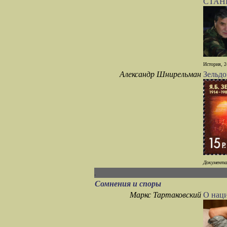
СТАН
История, 2
Александр Шнирельман
Зельд
Документал
Сомнения и споры
Маркс Тартаковский
О нац