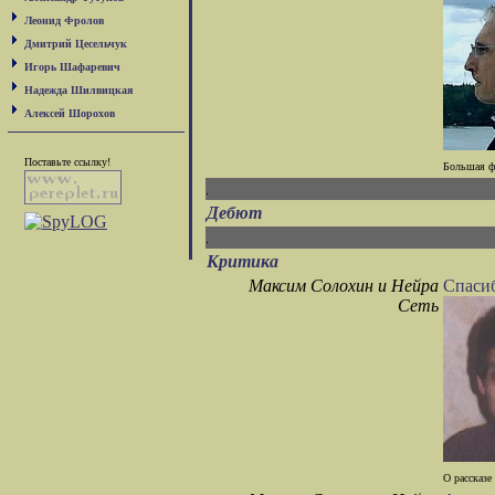
Леонид Фролов
Дмитрий Цесельчук
Игорь Шафаревич
Надежда Шилвицкая
Алексей Шорохов
Поставьте ссылку!
Большая фо
Дебют
Критика
Максим Солохин и Нейра
Спасиб
Сеть
О рассказе