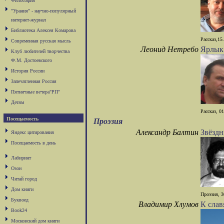
Философия
"Урания" - научно-популярный
интернет-журнал
Библиотека Алексея Комарова
Рассказ,15.
Современная русская мысль
Леонид Нетребо
Ярлык
Клуб любителей творчества
Ф.М. Достоевского
История России
Запечатленная Россия
Пятничные вечера"РП"
Детям
Рассказ, 01
Посещаемость
Проэзия
Александр Балтин
Звёздн
Яндекс цитирования
Посещаемость в день
Лабиринт
Озон
Читай город
Дом книги
Проэзия, 3
Буквоед
Владимир Хлумов
К слав
Book24
Московский дом книги