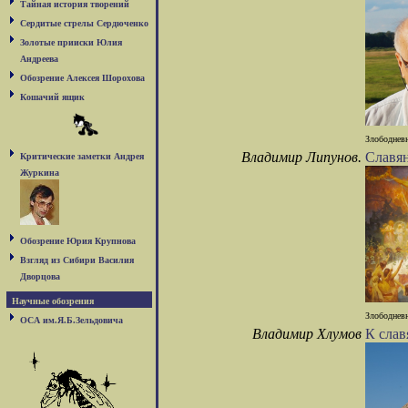
Тайная история творений
Сердитые стрелы Сердюченко
Золотые прииски Юлия
Андреева
Обозрение Алексея Шорохова
Кошачий ящик
Злободневн
Владимир Липунов.
Славян
Критические заметки Андрея
Журкина
Обозрение Юрия Крупнова
Взгляд из Сибири Василия
Дворцова
Научные обозрения
Злободневн
ОСА им.Я.Б.Зельдовича
Владимир Хлумов
К слав