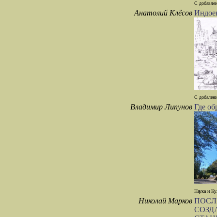
С добавлен
Анатолий Клёсов
Индоев
С добалени
Владимир Липунов
Где об
Наука и Ку
Николай Марков
ПОСЛ
СОЗД