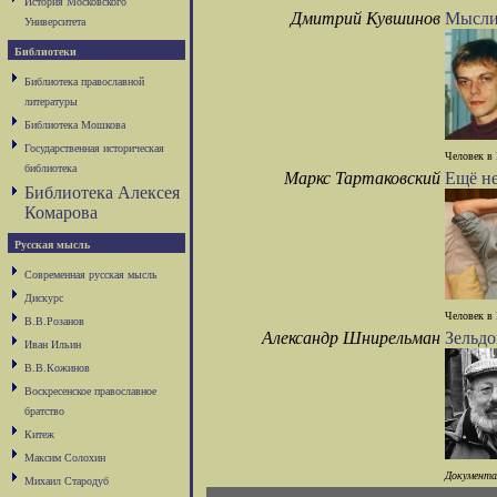
История Московского
Дмитрий Кувшинов
Мысли
Университета
Библиотеки
Библиотека православной
литературы
Библиотека Мошкова
Государственная историческая
Человек в 
библиотека
Маркс Тартаковский
Ещё не
Библиотека Алексея
Комарова
Русская мысль
Современная русская мысль
Дискурс
Человек в 
В.В.Розанов
Александр Шнирельман
Зельд
Иван Ильин
В.В.Кожинов
Воскресенское православное
братство
Китеж
Максим Солохин
Документал
Михаил Стародуб