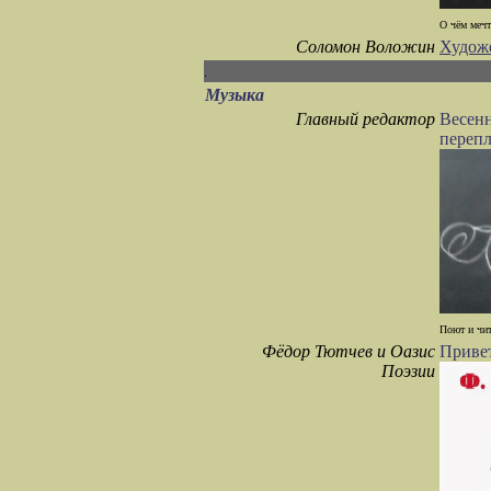
О чём мечт
Соломон Воложин
Худож
Музыка
Главный редактор
Весенн
перепл
Поют и чит
Фёдор Тютчев и Оазис
Привет
Поэзии