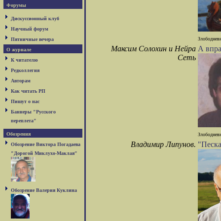
Форумы
Дискуссионный клуб
Научный форум
Злободневн
Пятничные вечера
Максим Солохин и Нейра
А впра
О журнале
Сеть
К читателю
Редколлегия
Авторам
Как читать РП
Пишут о нас
Баннеры "Русского
переплета"
Обозрения
Злободневн
Владимир Липунов.
"Песка
Обозрение Виктора Погадаева
"Дорогой Миклухо-Маклая"
Обозрение Валерия Куклина