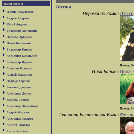
Наши авторы
Поэзия
Галина Акбулатова
Иеромонах Роман
Это го
Андрей Андреев
Юлий Андреев
Владимир Аннушкин
Наталья Арбузова
Павел Басинский
Владимир Берязев
Александр Богатырев
Владимир Варава
Поэзия, 20
Соломон Воложин
Ника Батхен
Вилась
Андрей Геласимов
Надежда Горлова
Василий Дворцов
Александр Дорин
Марина Ершова
Александр Железняков
Поэзия, 24
Андрей Журкин
Геннадий Бисноватый-Коган
Физик
Александр Захаров
Алексей Ивантер
Анатолий Клёсов