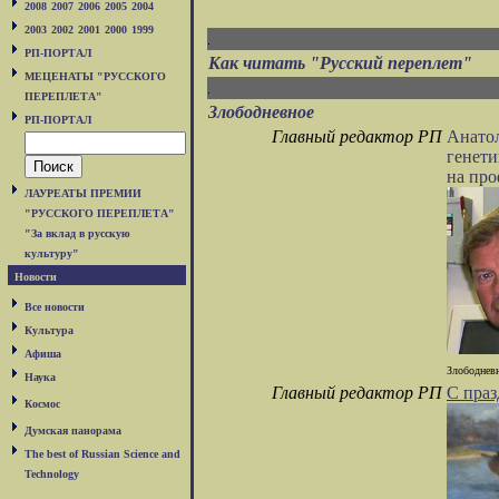
2008
2007
2006
2005
2004
2003
2002
2001
2000
1999
РП-ПОРТАЛ
Как читать "Русский переплет"
МЕЦЕНАТЫ "РУССКОГО
ПЕРЕПЛЕТА"
Злободневное
РП-ПОРТАЛ
Главный редактор РП
Анатол
генети
на про
ЛАУРЕАТЫ ПРЕМИИ
"РУССКОГО ПЕРЕПЛЕТА"
"За вклад в русскую
культуру"
Новости
Все новости
Культура
Афиша
Злободневн
Наука
Главный редактор РП
С праз
Космос
Думская панорама
The best of Russian Science and
Technology