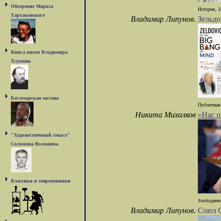
Обозрение Маркса
История, З
Тартаковского
Владимир Липунов.
Зельдо
Книга писем Владимира
Хлумова
Богатырская застава
Публичная 
Никита Михалков
«Нас о
"Художественный смысл"
Соломона Воложина
Классики и современники
Злободневн
Владимир Липунов.
Союз 