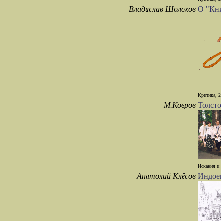
Владислав Шолохов
О "Кн
Критика, 2
М.Ковров
Толсто
Искания и 
Анатолий Клёсов
Индоев