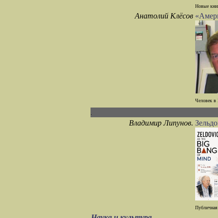
Новые книг
Анатолий Клёсов
«Амери
Человек в 
Владимир Липунов.
Зельд
Публичная 
Наука и культура