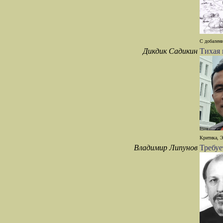
С добалени
Дикдик Садикин
Тихая
Критика, Э
Владимир Липунов
Требуе