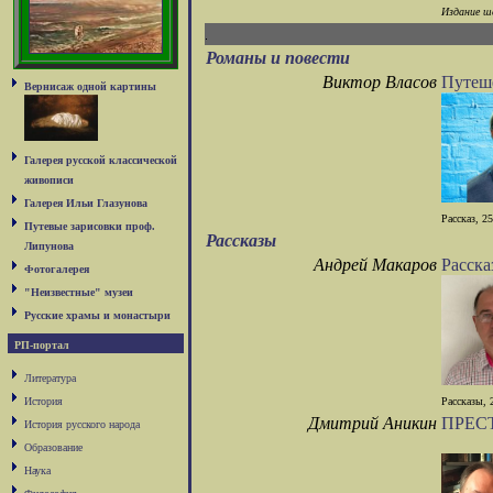
Издание ше
Романы и повести
Виктор Власов
Путеш
Вернисаж одной картины
Галерея русской классической
живописи
Галерея Ильи Глазунова
Рассказ, 2
Путевые зарисовки проф.
Рассказы
Липунова
Андрей Макаров
Расска
Фотогалерея
"Неизвестные" музеи
Русские храмы и монастыри
РП-портал
Литература
История
Рассказы, 
Дмитрий Аникин
ПРЕС
История русского народа
Образование
Наука