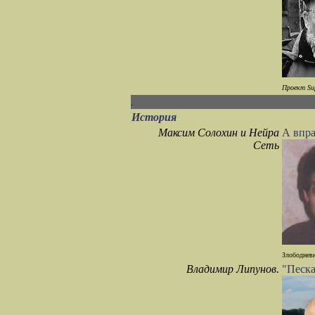
Проект Sup
История
Максим Солохин и Нейра
А впра
Сеть
Злободневн
Владимир Липунов.
"Песка