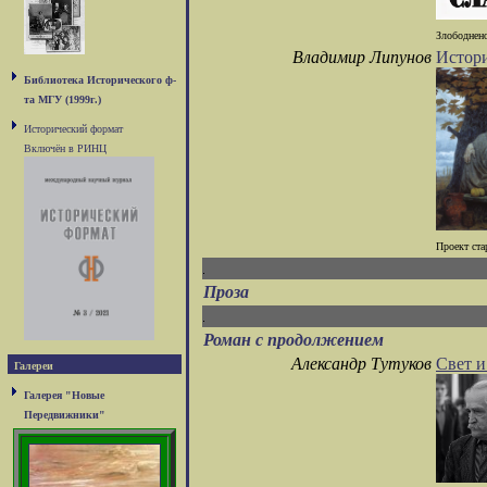
Злободнено
Владимир Липунов
Истори
Библиотека Исторического ф-
та МГУ (1999г.)
Исторический формат
Включён в РИНЦ
Проект ста
Проза
Роман с продолжением
Александр Тутуков
Свет и
Галереи
Галерея "Новые
Передвижники"