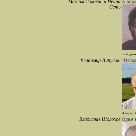
Максим Солохин и Нейра
А впра
Сеть
Злободневн
Владимир Липунов.
"Песка
История, З
Владислав Шолохов
Ода в 