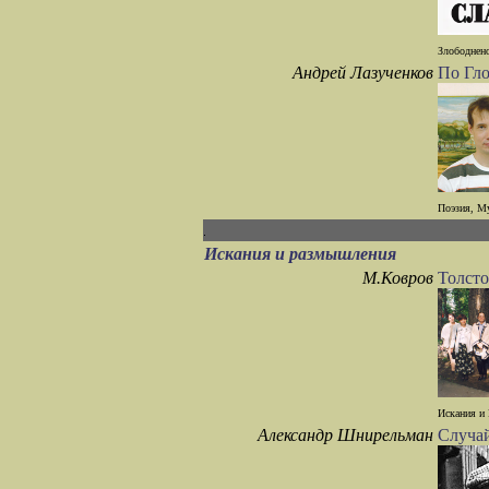
Злободнено
Андрей Лазученков
По Гл
Поэзия, М
Искания и размышления
М.Ковров
Толсто
Искания и 
Александр Шнирельман
Случай