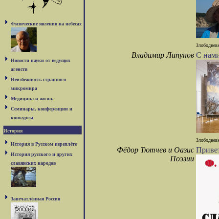
Физические явления на небесах
Злободневн
Владимир Липунов
С нами
Новости науки от ведущих
агенств
Неизбежность странного
микромира
Медицина и жизнь
Семинары, конференции и
конкурсы
История
Злободневн
История в Русском переплёте
Фёдор Тютчев и Оазис
Привет
История русского и других
Поэзии
славянских народов
Запечатлённая Россия