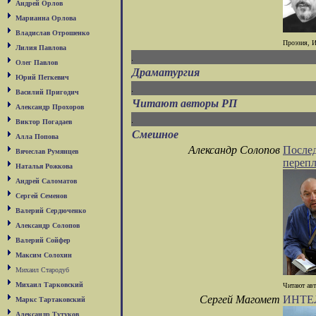
Андрей Орлов
Марианна Орлова
Владислав Отрошенко
Проэзия, И
Лилия Павлова
Олег Павлов
Драматургия
Юрий Петкевич
Василий Пригодич
Читают авторы РП
Александр Прохоров
Виктор Погадаев
Смешное
Алла Попова
Александр Солопов
Послед
Вячеслав Румянцев
перепл
Наталья Рожкова
Андрей Саломатов
Сергей Семенов
Валерий Сердюченко
Александр Солопов
Валерий Сойфер
Максим Солохин
Михаил Стародуб
Михаил Тарковский
Читают авт
Сергей Магомет
ИНТЕЛ
Маркс Тартаковский
Александр Тутуков