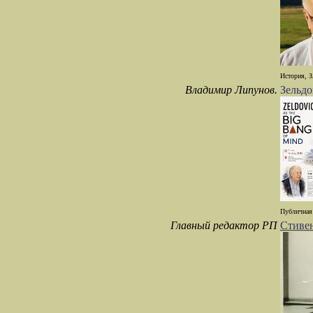
История, З
Владимир Липунов.
Зельд
Публичная 
Главный редактор РП
Стивен