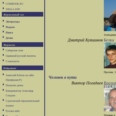
COMBOOK.RU
SIMA-LAND
Журнальный зал
Литература
Подъем
Наука
Злободневн
Детям
Дмитрий Кувшинов
Белка
Журналы
Сибирские огни
Одинокий русский писатель
Словесность
Избранное
Проэзия, 1
Анатолий Клёсов на сайте
Человек в пути
Переформат.Ру
Виктор Погадаев
Воспо
Помогите детям
Кинорежиссер Александр
Сокуров
Соросовский образовательный
журнал
Русское небо
Человек в 