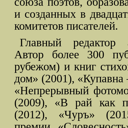
союза поэтов, образо
и созданных в двадца
комитетов писателей.
Главный редактор а
Автор более 300 пу
рубежом) и книг стих
дом» (2001), «
Купавна
«Непрерывный фотомон
(2009), «В рай как 
(2012), «
Чуръ
» (201
премии «Словесност