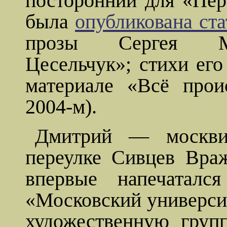
посторонний для «Пер
была
опубликована ста
прозы Сергея Ма
Цесельчук
»; стихи ег
материале «Всё про
2004-м).
Дмитрий — москви
переулке
Сивцев
Вра
впервые напечаталс
«Московский университ
художественную груп