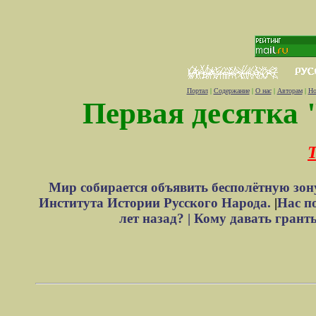
Портал
|
Содержание
|
О нас
|
Авторам
|
Но
Первая десятка 
Т
Мир собирается объявить бесполётную зон
Института Истории Русского Народа.
|
Нас п
лет назад? |
Кому давать грант