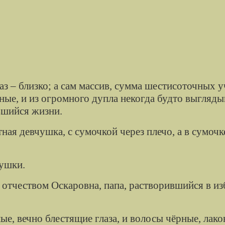
аз – близко; а сам массив, сумма
шестисоточных
у
ные, и из огромного дупла некогда будто выгляды
явшийся жизни.
тная
девчушка, с сумочкой через плечо, а в сумочке
 ушки.
 отчеством
Оскаровна
, папа, растворившийся в и
ые, вечно блестящие глаза, и волосы чёрные, ла