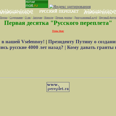
Портал
|
Содержание
|
О нас
|
Авторам
|
Новости
|
Первая десятка
|
Дискуссионный клуб
|
Научный фору
Первая десятка "Русского переплета"
Темы дня:
 в нашей Vselennoy!
|
Президенту Путину о создани
сь русские 4000 лет назад? |
Кому давать гранты 