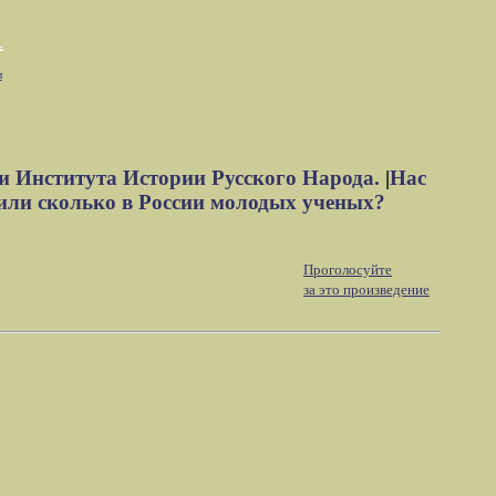
м
и Института Истории Русского Народа.
|
Нас
или сколько в России молодых ученых?
Проголосуйте
за это произведение