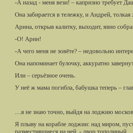
-А назад - меня вези! – капризно требует Д
Она забирается в тележку, и Андрей, толка
Арина, открыв калитку, выходит, явно собра
-О! Арин!
-А чего меня не зовёте? – недовольно интер
Она напоминает булочку, аккуратно завернут
Или – серьёзное очень.
У неё ж мама погибла, бабушка теперь – глав
…я не знаю точно, выйдя на лоджию московс
Я плыву на корабле лоджии: над миром, пуст
разместившиеся на ней, - двор тополиный.