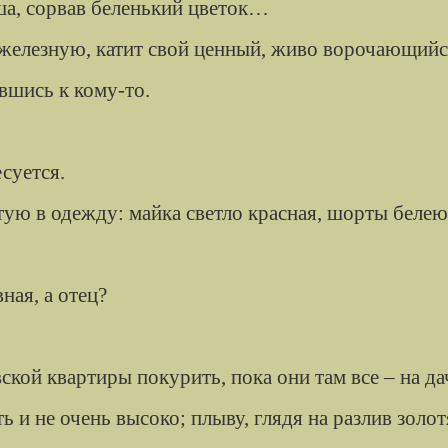
аша, сорвав беленький цветок…
я железную, катит свой ценный, живо ворочающий
вшись к кому-то.
есуется.
ую в одежду: майка светло красная, шорты белеют
ная, а отец?
кой квартиры покурить, пока они там все – на д
ь и не очень высоко; плыву, глядя на разлив золо