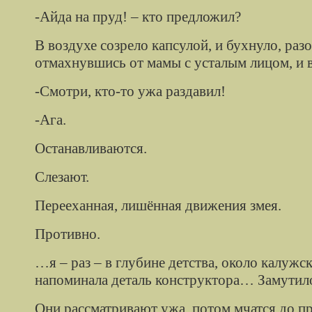
-Айда на пруд! – кто предложил?
В воздухе созрело капсулой, и бухнуло, раз
отмахнувшись от мамы с усталым лицом, и 
-Смотри, кто-то ужа раздавил!
-Ага.
Останавливаются.
Слезают.
Перееханная
, лишённая движения змея.
Противно.
…я – раз – в глубине детства, около калуж
напоминала деталь конструктора… Замутил
Они рассматривают ужа, потом мчатся до пр