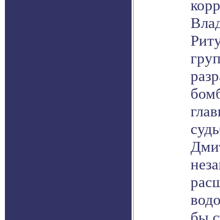
кор
Вла
Риту
груп
разр
бомб
гла
суд
Дми
неза
рас
водо
бы с