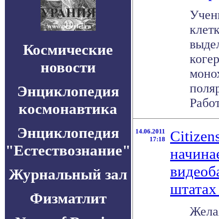
Учен
клетк
выде
Космические
когер
новости
моно
поля
Энциклопедия
Работ
космонавтика
Энциклопедия
14.06.2011
Citizen
17:18
"Естествознание"
начина
видеоб
Журнальный зал
штата
Физматлит
Жела