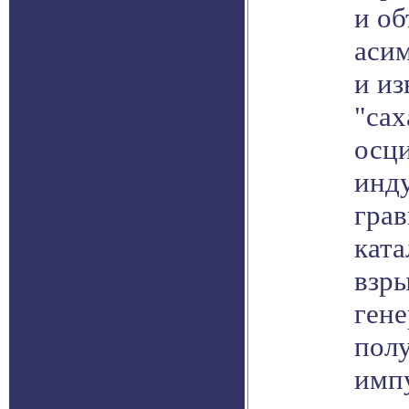
и о
аси
и из
"сах
осци
инд
гра
ката
взр
гене
пол
имп