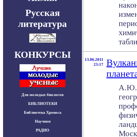
нако
Русская
изме
литература
пери
хими
табли
КОНКУРСЫ
13.06.2011
Вулкан
23:17
планет
А.Ю.
Для молодых биологов
геог
БИБЛИОТЕКИ
проф
Библиотека Хроноса
физи
Научпоп
ланд
РАДИО
Моск