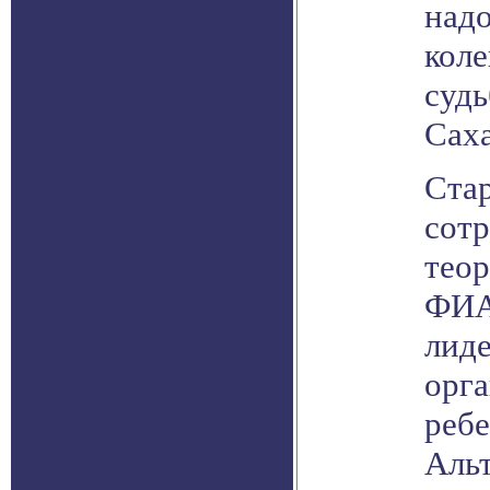
надо
коле
судь
Саха
Ста
сот
тео
ФИА
лид
орг
ребе
Альт