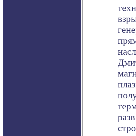
тех
взр
гене
пря
нас
Дми
маг
пла
пол
терм
разв
стр