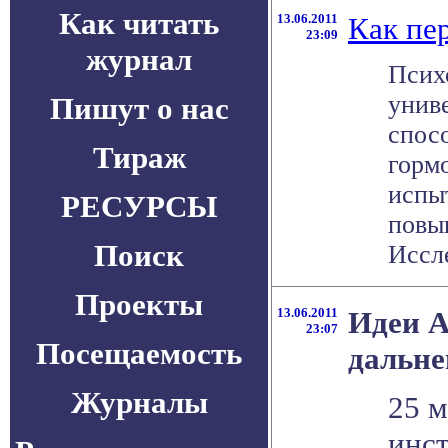
Как читать
13.06.2011
Как пе
23:09
журнал
Псих
унив
Пишут о нас
спос
Тираж
горм
испы
РЕСУРСЫ
повы
Поиск
Иссле
Проекты
13.06.2011
Идеи А
23:07
Посещаемость
дальне
Журналы
25 м
инст