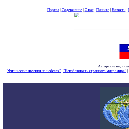
Портал
|
Содержание
|
О нас
|
Пишите
|
Новости
|
Авторские научные
"Физические явления на небесах"
|
"Неизбежность странного микромира"
|
Семинары - Конфе