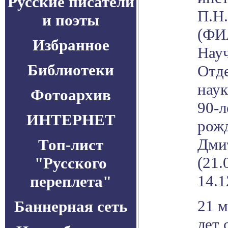
Русские писатели
П.Н
и поэты
(ФИ
Избранное
Науч
Библиотеки
Отд
нау
Фотоархив
90-л
ИНТЕРНЕТ
рож
Дми
Топ-лист
(21.
"Русского
14.1
переплета"
21 м
Баннерная сеть
лет 