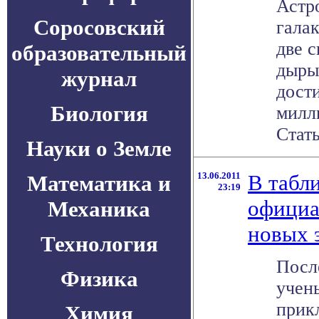
Астр
Соросовский
гала
две 
образовательный
дыры 
журнал
дост
Биология
милл
Стать
Науки о Земле
13.06.2011
В табл
Математика и
23:19
официа
Механика
новых 
Технология
Посл
Физика
учен
прик
Химия