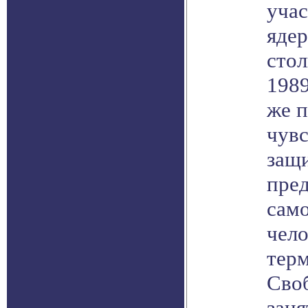
учас
ядер
стол
1989
же 
чувс
защи
пре
сам
чело
терм
Своб
заня