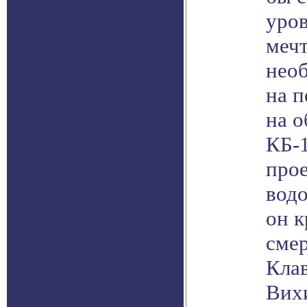
уров
мечт
нео
на 
на о
КБ-1
про
водо
он к
смер
Кла
Вихи