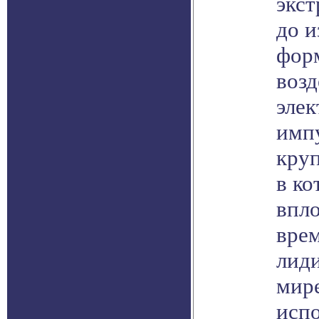
экс
до и
фор
возд
эле
импу
круп
в ко
впло
вре
лид
мире
исп