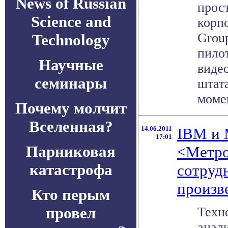
News of Russian
прос
Science and
корпо
Group
Technology
пило
Научные
виде
семинары
штат
момен
Почему молчит
Вселенная?
14.06.2011
IBM и 
17:01
Парниковая
<Метро
катастрофа
сотруд
произв
Кто перым
провел
Техн
анали