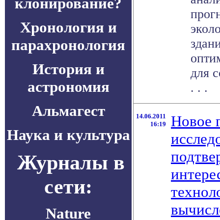
клонирование?
прог
Хронология и
экол
парахронология
здан
опти
История и
для 
астрономия
. . .
Альмагест
14.06.2011
Новое 
16:19
Наука и культура
исслед
подтве
Журналы в
интере
сети:
технол
вычисл
Nature