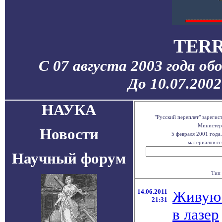
TERR
С 07 августа 2003 года об
До 10.07.200
НАУКА
"Русский переплет" зареги
Министерс
Новости
5 февраля 2001 года
материалов сс
Научный форум
Тип 
14.06.2011
Живую 
21:31
в лазер