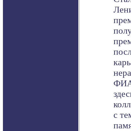
Лени
прем
пол
пре
посл
кар
нера
ФИА
здес
колл
с те
памя