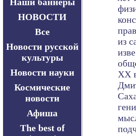
Наши баннеры
физи
НОВОСТИ
конс
прав
Все
из 
Новости русской
изв
культуры
общ
Новости науки
ХХ 
Дми
Космические
Саха
новости
гени
Афиша
мысл
The best of
под