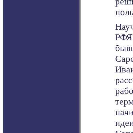
реш
поль
Нау
РФЯ
быв
Саро
Ива
расс
рабо
тер
нач
идеи