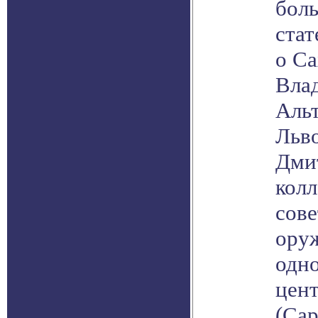
бол
ста
о Са
Вла
Альт
Льв
Дми
колл
сове
оруж
одно
цент
(Сар