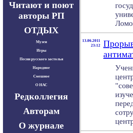
Читают и поют
госу
унив
авторы РП
Ломон
ОТДЫХ
13.06.2011
Прорыв
Музеи
23:12
Игры
антима
Песни русского застолья
Учен
Народное
цент
Смешное
"сов
О НАС
изуч
Редколлегия
пере
Авторам
сотр
центр
О журнале