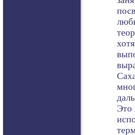
пос
люб
теор
хотя
вып
выр
Саха
мног
даль
Это
исп
терм