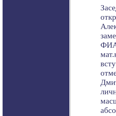
Засе
отк
Але
заме
ФИА
мат.
всту
отме
Дмит
личн
масш
абс