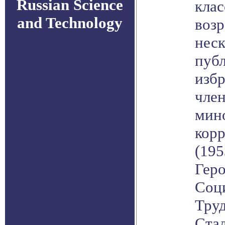
Russian Science
кла
and Technology
возр
нес
пуб
избр
чле
мино
кор
(195
Гер
Соц
Труд
Стал