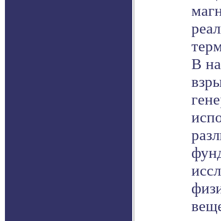
магн
реа
терм
В н
взр
ген
исп
разл
фун
исс
физ
веще