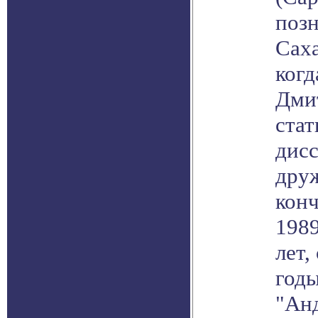
позн
Саха
когд
Дми
стат
дисс
друж
кон
1989
лет,
годы
"Ан