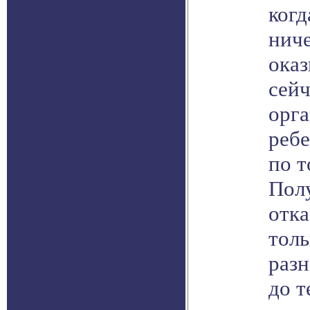
когд
ниче
оказ
сейч
орг
ребе
по т
Пол
отка
тол
раз
до т