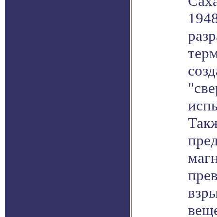
Саха
1948
разр
терм
соз
"св
испы
Так
пре
маг
пре
взры
веще