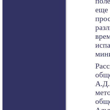
поле
еще 
прос
раз
врем
исп
мин
Расс
общ
А.Д.
мет
общ