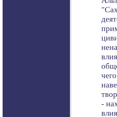
Альт
"Сах
деят
при
цив
нен
влия
обще
чего
наве
твор
- на
влия