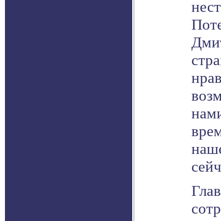
нес
Пот
Дми
стр
нрав
возм
нами
врем
наш
сейч
Гла
сот