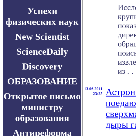
Иссл
Успехи
круп
физических наук
показ
дире
New Scientist
обра
ScienceDaily
поис
извл
Discovery
из . . 
ОБРАЗОВАНИЕ
13.06.2011
Астрон
Открытое письмо
23:25
поеда
министру
сверхм
образования
дыры г
Антиреформа