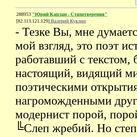
288953
"Юрий Каплан - Cтихотверения"
[82.113.121.129]
Валерий Куклин
- Тезке Вы, мне думаетс
мой взгляд, это поэт и
работавший с текстом, 
настоящий, видящий ми
поэтическими открытия
нагроможденными друг
модернист порой, порой
╚Слеп жребий. Но степ