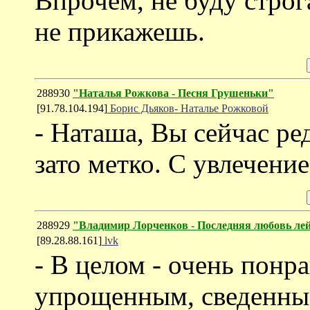
Впрочем, не буду строга
не прикажешь.
288930
"Наталья Рожкова - Песня Грушеньки"
[91.78.104.194]
Борис Дьяков- Наталье Рожковой
- Наташа, Вы сейчас ре
зато метко. С увлечени
288929
"Владимир Лорченков - Последняя любовь ле
[89.28.88.161]
lvk
- В целом - очень понр
упрощенным, сведенным