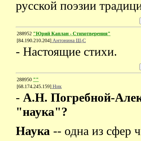
русской поэзии традиц
288952
"Юрий Каплан - Cтихотверения"
[84.190.210.204]
Антонина Ш-С
- Настоящие стихи.
288950
""
[68.174.245.159]
Ник
-
А.Н. Погребной-Алек
"наука"?
Наука
-- одна из сфер 