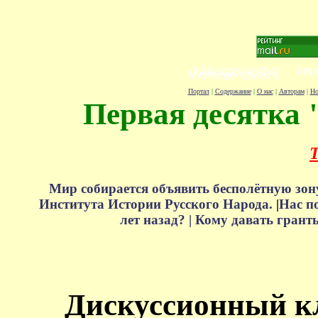
Портал
|
Содержание
|
О нас
|
Авторам
|
Но
Первая десятка 
Т
Мир собирается объявить бесполётную зон
Института Истории Русского Народа.
|
Нас п
лет назад? |
Кому давать грант
Дискуссионный к