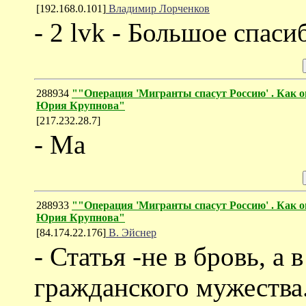
[192.168.0.101]
Владимир Лорченков
- 2 lvk - Большое спаси
288934
""Операция 'Мигранты спасут Россию' . Как он
Юрия Крупнова"
[217.232.28.7]
- Ma
288933
""Операция 'Мигранты спасут Россию' . Как он
Юрия Крупнова"
[84.174.22.176]
В. Эйснер
- Статья -не в бровь, а 
гражданского мужества.