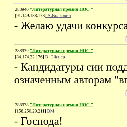
288940
"Литературная премия НОС "
[91.149.188.173]
А.Волкович
- Желаю удачи конкурс
288939
"Литературная премия НОС "
[84.174.22.176]
В. Эйснер
- Кандидатуры сии под
означенным авторам "вп
288938
"Литературная премия НОС "
[158.250.29.211]
ВМ
- Господа!