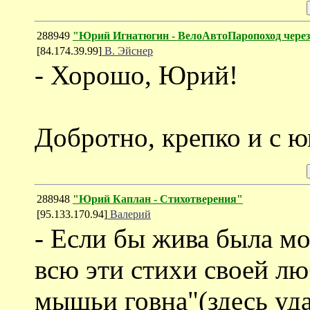
288949
"Юрий Игнатюгин - ВелоАвтоПаропоход чере
[84.174.39.99]
В. Эйснер
- Хорошо, Юрий!
Добротно, крепко и с 
288948
"Юрий Каплан - Cтихотверения"
[95.133.170.94]
Валерий
- Если бы жива была мо
всю эти стихи своей лю
мышьи говна"(здесь ударе