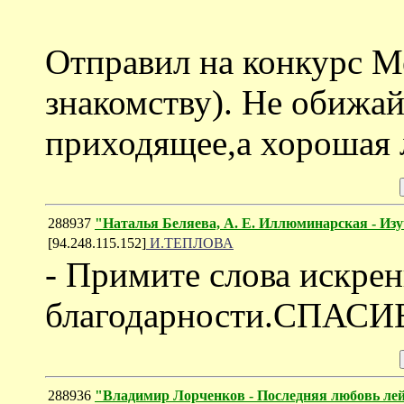
Отправил на конкурс Ме
знакомству). Не обижай
приходящее,а хорошая л
288937
"Наталья Беляева, А. Е. Иллюминарская - Изу
[94.248.115.152]
И.ТЕПЛОВА
- Примите слова искре
благодарности.СПАС
288936
"Владимир Лорченков - Последняя любовь ле