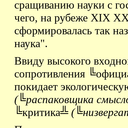
сращиванию науки с гос
чего, на рубеже XIX XX
сформировалась так на
наука".
Ввиду высокого входн
сопротивления ╚офици
покидает экологическ
(╚распаковщика смысл
╚критика╩
(╚низверга