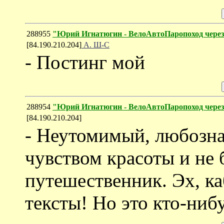
288955
"Юрий Игнатюгин - ВелоАвтоПаропоход чере
[84.190.210.204]
А. Ш-С
- Постинг мой
288954
"Юрий Игнатюгин - ВелоАвтоПаропоход чере
[84.190.210.204]
- Неутомимый, любозн
чувством красоты и не 
путешественник. Эх, к
тексты! Но это кто-нибу