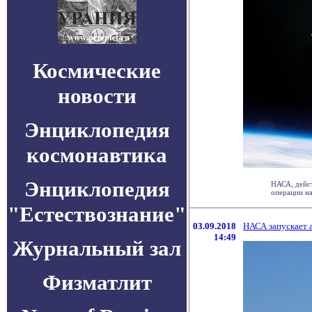
Космические
новости
Энциклопедия
космонавтика
Энциклопедия
НАСА, дейс
операции на
"Естествознание"
03.09.2018
НАСА запускает а
14:49
Журнальный зал
Физматлит