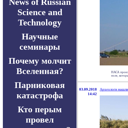
News of Russian
Science and
Technology
Научные
семинары
Почему молчит
Вселенная?
НАСА произ
поле, которы
Парниковая
03.09.2018
Археологи нашли 
катастрофа
14:42
Кто перым
провел