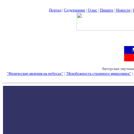
Портал
|
Содержание
|
О нас
|
Пишите
|
Новости
|
Авторские научные
"Физические явления на небесах"
|
"Неизбежность странного микромира"
|
Семинары - Конфе