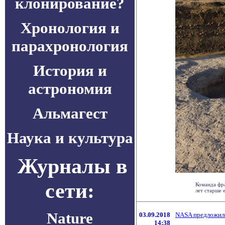
клонирование?
Хронология и
парахронология
История и
астрономия
Альмагест
Наука и культура
Журналы в
сети:
Команда фра
лет старше 
Nature
03.09.2018
NASA предложило
14:38