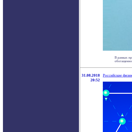
В рамках пр
обогащенног
31.08.2018
Российские физик
20:52