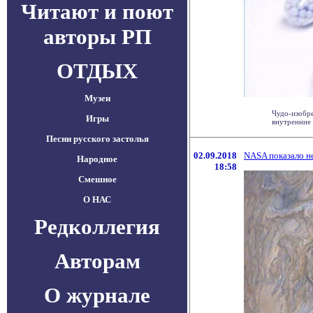
Читают и поют
авторы РП
ОТДЫХ
Музеи
Чудо-изобр
Игры
внутренние 
Песни русского застолья
02.09.2018
NASA показало н
Народное
18:58
Смешное
О НАС
Редколлегия
Авторам
О журнале