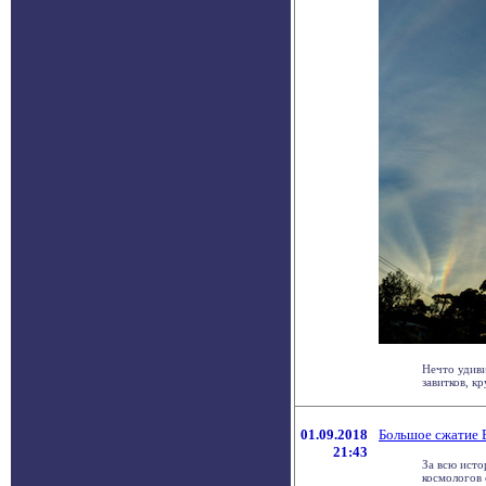
Нечто удиви
завитков, к
01.09.2018
Большое сжатие 
21:43
За всю исто
космологов 