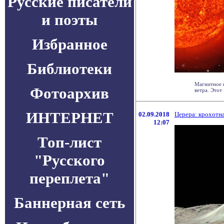
Русские писатели
и поэты
Избранное
Библиотеки
Магнитное 
Фотоархив
ветра. Этот 
ИНТЕРНЕТ
02.09.2018
Церера: крохотна
12:07
Топ-лист
"Русского
переплета"
Баннерная сеть