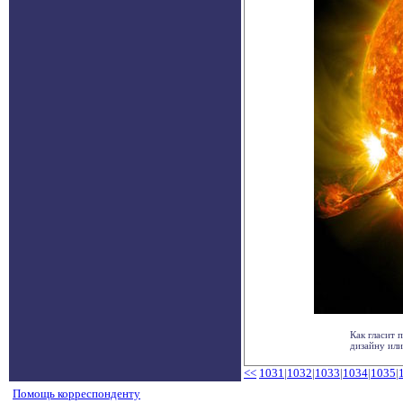
Как гласит 
дизайну или
<<
1031
|
1032
|
1033
|
1034
|
1035
|
Помощь корреспонденту