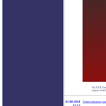
На XXX Ген
закона Хабб
01.09.2018
Таинственное св
15:13