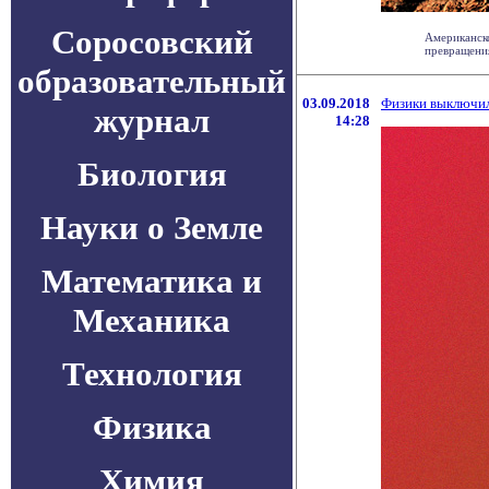
Соросовский
Американско
превращения 
образовательный
03.09.2018
Физики выключил
журнал
14:28
Биология
Науки о Земле
Математика и
Механика
Технология
Физика
Химия