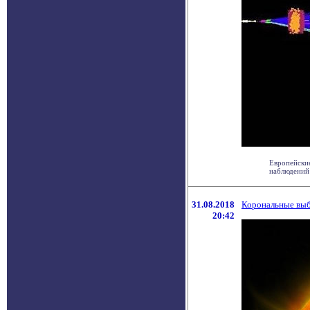
Европейские
наблюдений 
31.08.2018
Корональные выб
20:42