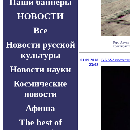
Наши баннеры
НОВОСТИ
Все
Новости русской
Гора Ахуна 
простираетс
культуры
01.09.2018
В NASA протести
23:08
Новости науки
Космические
новости
Афиша
The best of