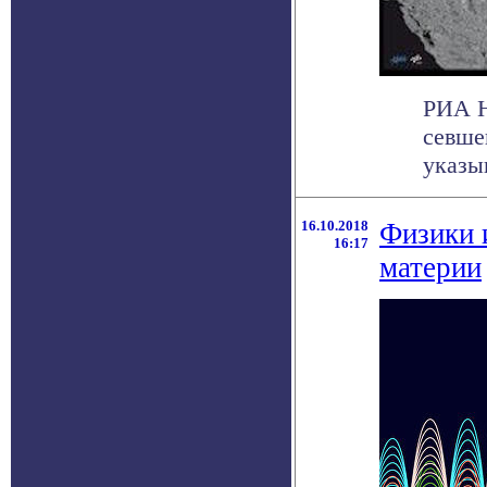
РИА Н
севше
указы
16.10.2018
Физики 
16:17
материи