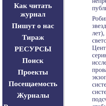
непр
Как читать
публ
журнал
Роби
Пишут о нас
звез
лет)
Тираж
свет
Цент
РЕСУРСЫ
сери
Поиск
иссл
пров
Проекты
экзо
Посещаемость
сист
сист
Журналы
подс