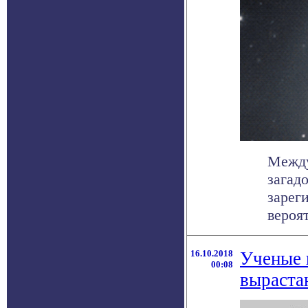
Между
загад
зарег
вероятн
16.10.2018
Ученые 
00:08
выраста