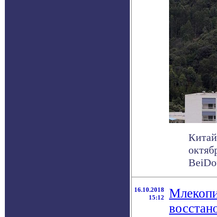
Китай
октяб
BeiDou
16.10.2018
Млекопи
15:12
восстан