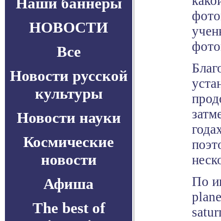
како
Наши баннеры
фото
НОВОСТИ
учен
фото
Все
Благ
Новости русской
уста
культуры
прод
затм
Новости науки
года
Космические
поэт
новости
неско
По ин
Афиша
plane
The best of
satur