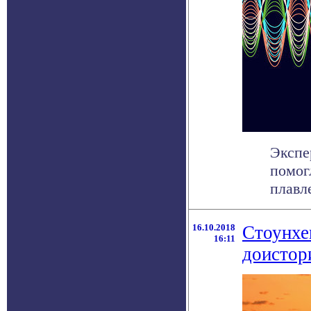
Экспе
помог
плавле
16.10.2018
Стоунхе
16:11
доистор