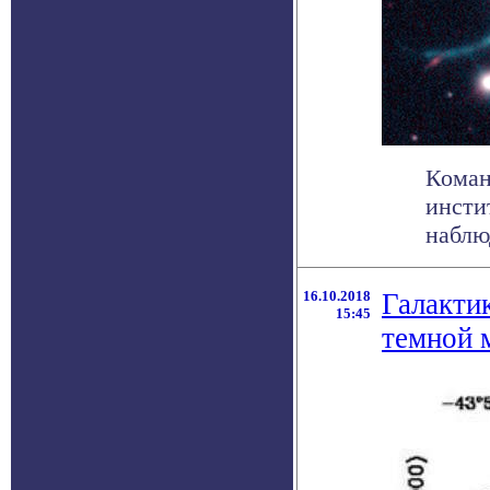
Коман
инсти
наблю
16.10.2018
Галакти
15:45
темной 