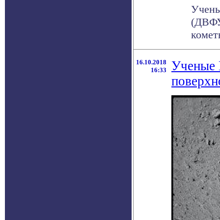
Учены
(ДВФУ
комет
16.10.2018
Ученые 
16:33
поверхн