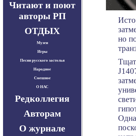
Читают и поют
авторы РП
Исто
затм
ОТДЫХ
но п
Музеи
тран
Игры
Тщат
Песни русского застолья
J140
Народное
Смешное
затм
О НАС
унив
Редколлегия
свет
гипо
Авторам
Одна
О журнале
поск