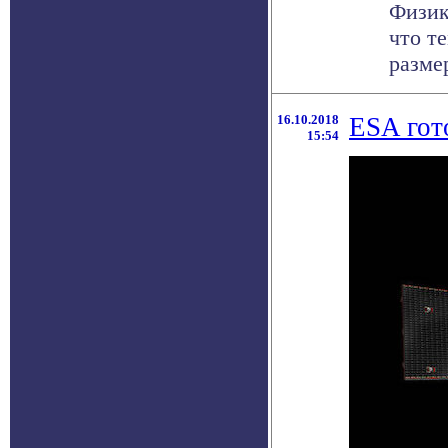
Физик
что т
размер
16.10.2018
ESA гот
15:54