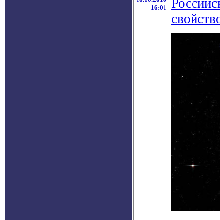
Российс
16:01
свойств