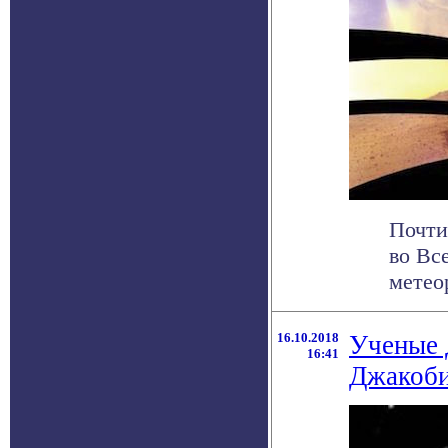
Почти
во Вс
метеор
16.10.2018
Ученые 
16:41
Джакоби