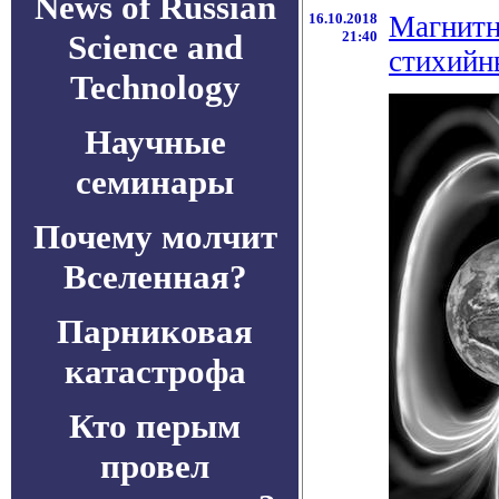
News of Russian
16.10.2018
Магнитн
Science and
21:40
стихийн
Technology
Научные
семинары
Почему молчит
Вселенная?
Парниковая
катастрофа
Кто перым
провел