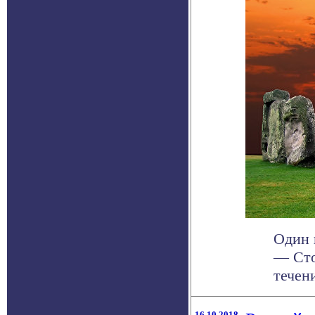
Один 
— Сто
течени
16.10.2018