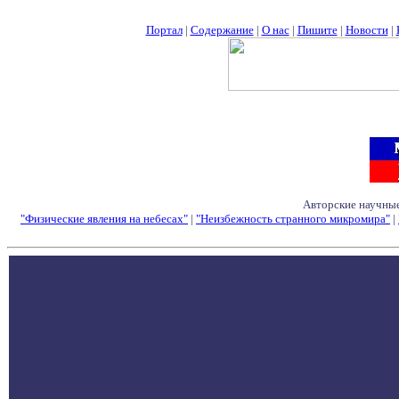
Портал
|
Содержание
|
О нас
|
Пишите
|
Новости
|
Авторские научные
"Физические явления на небесах"
|
"Неизбежность странного микромира"
|
Семинары - Конфе