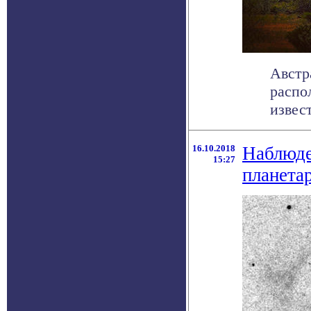
Австр
распо
извес
16.10.2018
Наблюде
15:27
планета