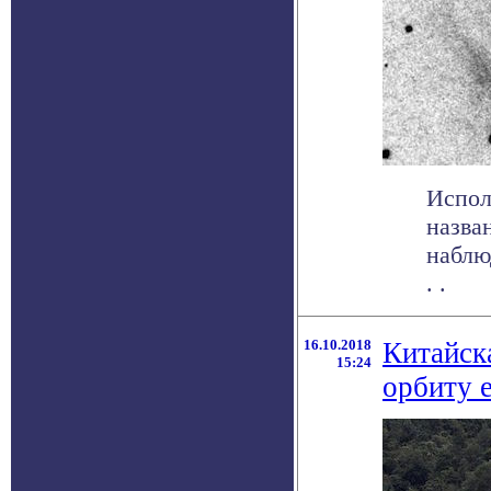
Испол
назва
наблю
. .
16.10.2018
Китайск
15:24
орбиту 