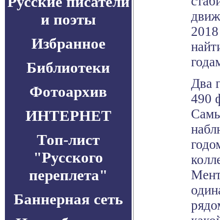
Русские писатели
стаб
движ
и поэты
2018
Избранное
найт
года
Библиотеки
Два 
Фотоархив
490 
Самы
ИНТЕРНЕТ
набл
Топ-лист
годо
"Русского
колл
переплета"
Мент
один
Баннерная сеть
рядо