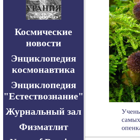
Космические
новости
Энциклопедия
космонавтика
Энциклопедия
"Естествознание"
Журнальный зал
Учены
самых
Физматлит
опенк