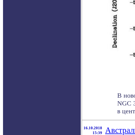
В нов
NGC 3
в цент
16.10.2018
Австрал
15:39