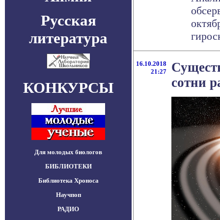
обсер
Русская
октяб
литература
гироск
16.10.2018
Существ
21:27
сотни р
КОНКУРСЫ
Для молодых биологов
БИБЛИОТЕКИ
Библиотека Хроноса
Научпоп
РАДИО