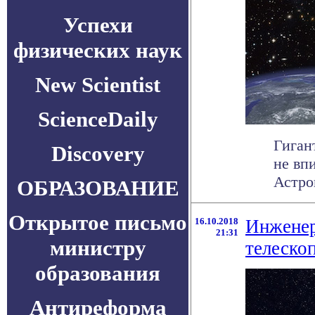
Успехи
физических наук
New Scientist
ScienceDaily
Гиган
Discovery
не вп
Астро
ОБРАЗОВАНИЕ
Открытое письмо
16.10.2018
Инженер
21:31
министру
телеско
образования
Антиреформа