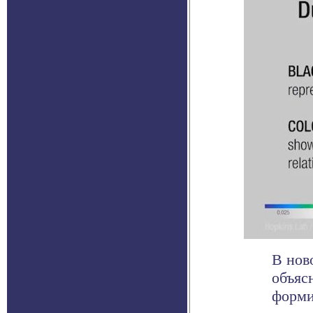
В нов
объяс
формир