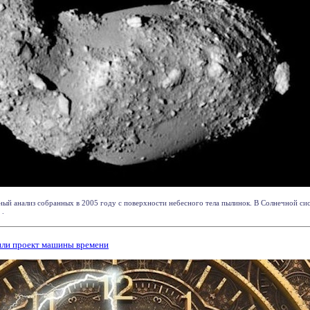
ый анализ собранных в 2005 году с поверхности небесного тела пылинок. В Солнечной сис
 .
или проект машины времени