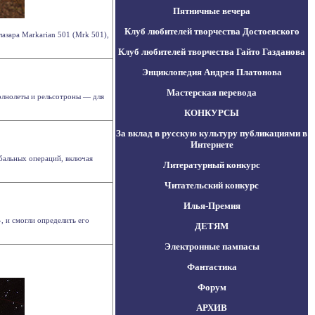
Пятничные вечера
Клуб любителей творчества Достоевского
азара Markarian 501 (Mrk 501),
Клуб любителей творчества Гайто Газданова
Энциклопедия Андрея Платонова
Мастерская перевода
олнолеты и рельсотроны — для
КОНКУРСЫ
За вклад в русскую культуру публикациями в
Интернете
обальных операций, включая
Литературный конкурс
Читательский конкурс
Илья-Премия
, и смогли определить его
ДЕТЯМ
Электронные пампасы
Фантастика
Форум
АРХИВ