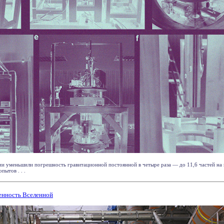
ии уменьшили погрешность гравитационной постоянной в четыре раза — до 11,6 частей на 
пытов . . .
енность Вселенной