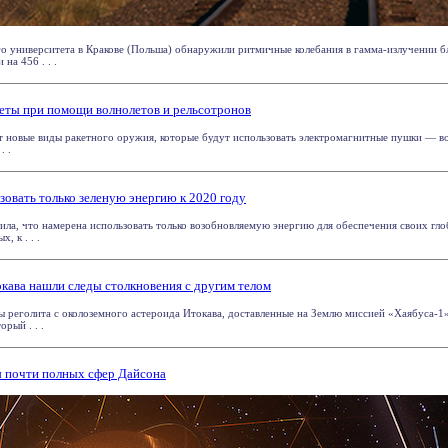
 университета в Кракове (Польша) обнаружили ритмичные колебания в гамма-излучении бл
на 456 . . .
кеты при помощи волнолетов и рельсотронов
т новые виды ракетного оружия, которые будут использовать электромагнитные пушки — в
. .
зовать только зеленую энергию к 2020 году
ила, что намерена использовать только возобновляемую энергию для обеспечения своих гл
, к . . .
окава нашли следы столкновения с другим телом
 реголита с околоземного астероида Итокава, доставленные на Землю миссией «Хаябуса-1»
орый . . .
 почти полных сфер Дайсона