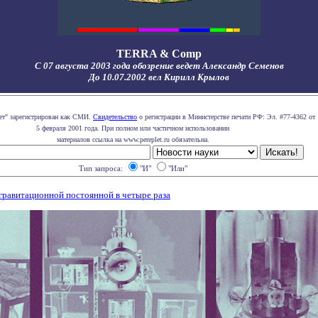
TERRA & Comp
С 07 августа 2003 года обозрение ведет Александр Семенов
До 10.07.2002 вел Кирилл Крылов
лет" зарегистрирован как СМИ.
Свидетельство
о регистрации в Министерстве печати РФ: Эл. #77-4362 от
5 февраля 2001 года. При полном или частичном использовании
материалов ссылка на www.pereplet.ru обязательна.
Тип запроса:
"И"
"Или"
гравитационной постоянной в четыре раза