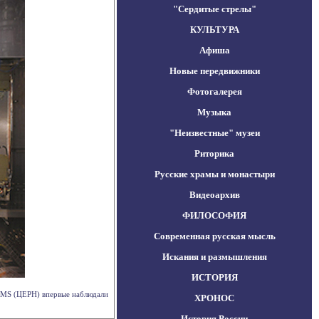
"Сердитые стрелы"
КУЛЬТУРА
Афиша
Новые передвижники
Фотогалерея
Музыка
"Неизвестные" музеи
Риторика
Русские храмы и монастыри
Видеоархив
ФИЛОСОФИЯ
Современная русская мысль
Искания и размышления
ИСТОРИЯ
CMS (ЦЕРН) впервые наблюдали
ХРОНОС
История России