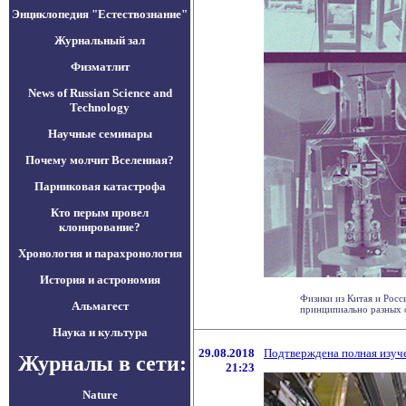
Энциклопедия "Естествознание"
Журнальный зал
Физматлит
News of Russian Science and
Technology
Научные семинары
Почему молчит Вселенная?
Парниковая катастрофа
Кто перым провел
клонирование?
Хронология и парахронология
История и астрономия
Физики из Китая и Росс
Альмагест
принципиально разных о
Наука и культура
29.08.2018
Подтверждена полная изуч
Журналы в сети:
21:23
Nature