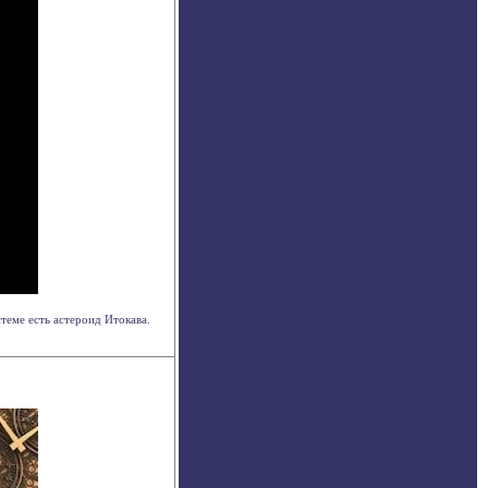
теме есть астероид Итокава.