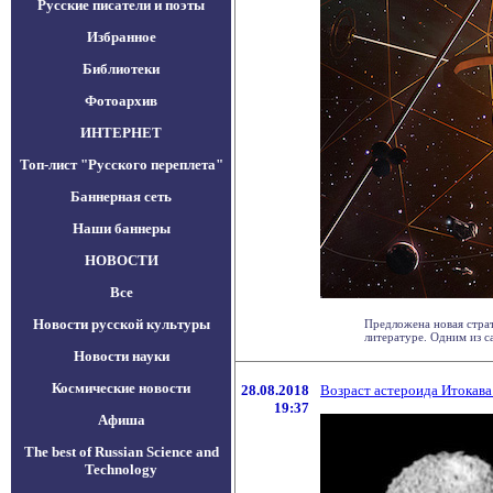
Русские писатели и поэты
Избранное
Библиотеки
Фотоархив
ИНТЕРНЕТ
Топ-лист "Русского переплета"
Баннерная сеть
Наши баннеры
НОВОСТИ
Все
Новости русской культуры
Предложена новая страт
литературе. Одним из са
Новости науки
Космические новости
28.08.2018
Возраст астероида Итокава 
19:37
Афиша
The best of Russian Science and
Technology