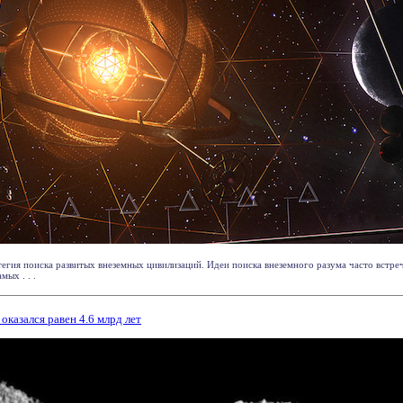
егия поиска развитых внеземных цивилизаций. Идеи поиска внеземного разума часто встре
мых . . .
оказался равен 4.6 млрд лет