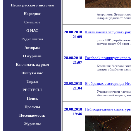
Песни русского застолья
Народное
Астрономы Ягеллонского
который удален от Земли 
Смешное
О НАС
28.08.2018
Китай начнет запускать ра
21:09
Редколлегия
рмия КНР разрабатывае
запуска ракет. Об этом . 
Авторам
О журнале
28.08.2018
Facebook планирует исполь
21:07
Как читать журнал
Компания Facebook заяв
центры обработки данных
Пишут о нас
Тираж
28.08.2018
В образцах с астероида Ит
21:04
РЕСУРСЫ
Ученые изучили частицы
абсолютный возраст, кот
Поиск
Проекты
28.08.2018
Наблюдательные сигнатуры
19:46
Посещаемость
Журналы