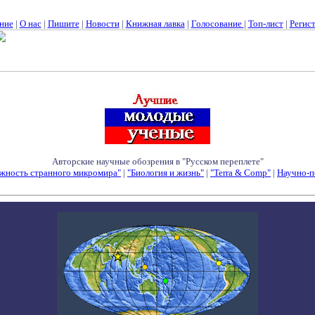
ние
|
О нас
|
Пишите
|
Новости
|
Книжная лавка
|
Голосование
|
Топ-лист
|
Регис
Авторские научные обозрения в "Русском переплете"
жность странного микромира"
|
"Биология и жизнь"
|
"Terra & Comp"
|
Научно-п
Семинары - Конференции - Симпозиумы - Конкурсы