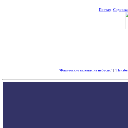
Портал
|
Содержа
"Физические явления на небесах"
|
"Неизбе