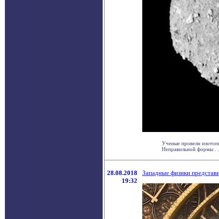
Ученые провели изотопн
Неправильной формы . .
28.08.2018
Западные физики представ
19:32