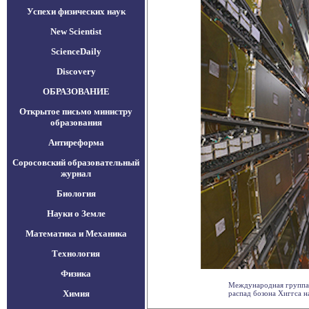
Успехи физических наук
New Scientist
ScienceDaily
Discovery
ОБРАЗОВАНИЕ
Открытое письмо министру
образования
Антиреформа
Соросовский образовательный
журнал
Биология
Науки о Земле
Математика и Механика
Технология
Физика
Международная группа 
Химия
распад бозона Хиггса на 