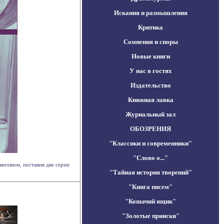
Искания и размышления
Критика
Сомнения и споры
Новые книги
У нас в гостях
Издательство
Книжная лавка
Журнальный зал
ОБОЗРЕНИЯ
"Классики и современники"
"Слово о..."
миллион, поставив две серии
"Тайная история творений"
"Книга писем"
"Кошачий ящик"
"Золотые прииски"