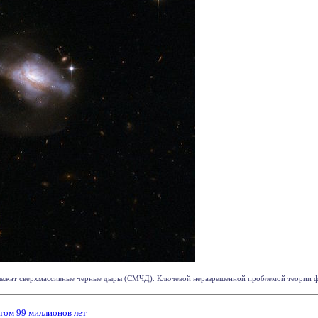
лежат сверхмассивные черные дыры (СМЧД). Ключевой неразрешенной проблемой теории фор
том 99 миллионов лет