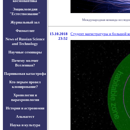
космонавтика
Энциклопедия
"Естествознание"
Международная команда исследова
Журнальный зал
Физматлит
15.10.2018
Студент магистратуры и большой к
23:52
News of Russian Science
and Technology
Научные семинары
Почему молчит
Вселенная?
Парниковая катастрофа
Кто перым провел
клонирование?
Хронология и
парахронология
История и астрономия
Альмагест
Наука и культура