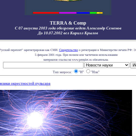
TERRA & Comp
С 07 августа 2003 года обозрение ведет Александр Семенов
До 10.07.2002 вел Кирилл Крылов
Русский переплет" зарегистрирован как СМИ.
Свидетельство
о регистрации в Министерстве печати РФ: Э
5 февраля 2001 года. При полном или частичном использовании
материалов ссылка на www.pereplet.ru обязательна.
Тип запроса:
"И"
"Или"
физики окрестностей пульсара