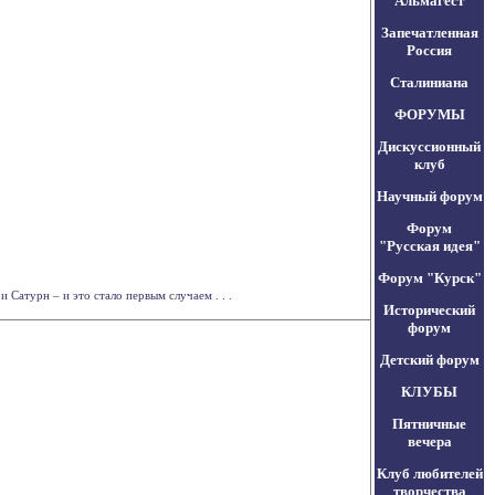
Альмагест
Запечатленная
Россия
Сталиниана
ФОРУМЫ
Дискуссионный
клуб
Научный форум
Форум
"Русская идея"
Форум "Курск"
Сатурн – и это стало первым случаем . . .
Исторический
форум
Детский форум
КЛУБЫ
Пятничные
вечера
Клуб любителей
творчества