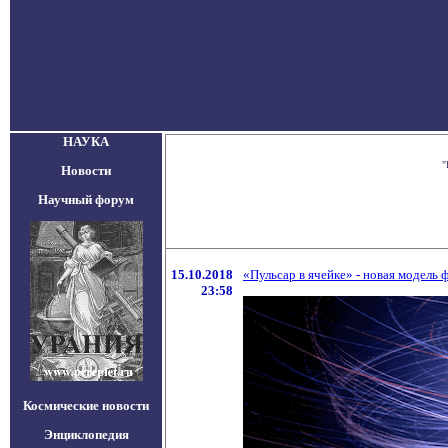
НАУКА
"
Новости
Научный форум
15.10.2018
«Пульсар в ячейке» - новая модель 
23:58
Космические новости
Энциклопедия