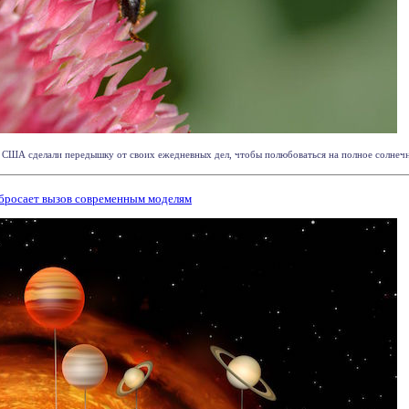
США сделали передышку от своих ежедневных дел, чтобы полюбоваться на полное солнечное 
 бросает вызов современным моделям