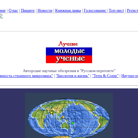
ние
|
О нас
|
Пишите
|
Новости
|
Книжная лавка
|
Голосование
|
Топ-лист
|
Регис
Авторские научные обозрения в "Русском переплете"
жность странного микромира"
|
"Биология и жизнь"
|
"Terra & Comp"
|
Научно-п
Семинары - Конференции - Симпозиумы - Конкурсы