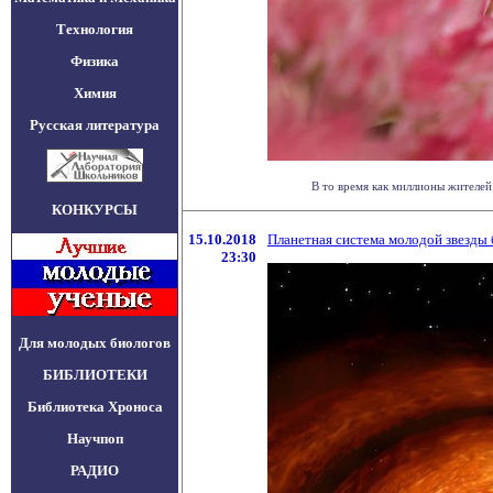
Технология
Физика
Химия
Русская литература
В то время как миллионы жителей 
КОНКУРСЫ
15.10.2018
Планетная система молодой звезды
23:30
Для молодых биологов
БИБЛИОТЕКИ
Библиотека Хроноса
Научпоп
РАДИО