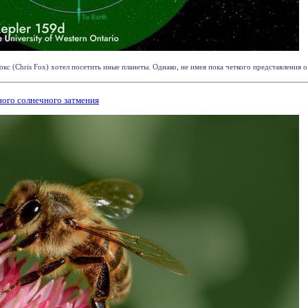
с (Chris Fox) хотел посетить иные планеты. Однако, не имея пока четкого представления о т
ного солнечного затмения