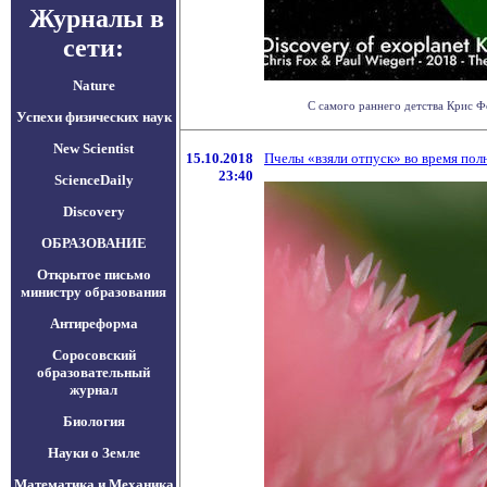
Журналы в
сети:
Nature
С самого раннего детства Крис Фок
Успехи физических наук
New Scientist
15.10.2018
Пчелы «взяли отпуск» во время пол
23:40
ScienceDaily
Discovery
ОБРАЗОВАНИЕ
Открытое письмо
министру образования
Антиреформа
Соросовский
образовательный
журнал
Биология
Науки о Земле
Математика и Механика