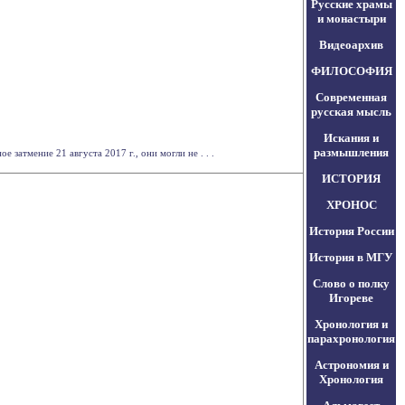
Русские храмы
и монастыри
Видеоархив
ФИЛОСОФИЯ
Современная
русская мысль
Искания и
размышления
затмение 21 августа 2017 г., они могли не . . .
ИСТОРИЯ
ХРОНОС
История России
История в МГУ
Слово о полку
Игореве
Хронология и
парахронология
Астрономия и
Хронология