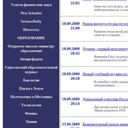
22:02
Успехи физических наук
Ответ на этот вопрос, 
любознательность, и смогл
New Scientist
ScienceDaily
18.09.2009
Рынок видеоуслуг растет и
21:09
Discovery
Развитие технологий до
отрасли и ускоряет . . .
ОБРАЗОВАНИЕ
Открытое письмо министру
18.09.2009
Чунцин - первый интеллек
образования
20:42
Компания Cisco подпис
Антиреформа
высокотехнологической з
Соросовский образовательный
журнал
18.09.2009
Новый учебный год вместе 
20:20
Биология
В сентябре учебу начали
интерактивных . . .
Науки о Земле
Математика и Механика
18.09.2009
Доверенный советник Росс
20:14
Технология
Два месяца назад остави
Эйджи родился в 1959 . .
Физика
Химия
15.09.2009
Компьютерный рынок начин