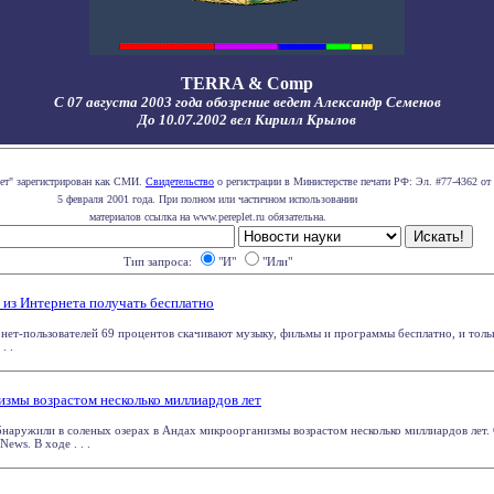
TERRA & Comp
С 07 августа 2003 года обозрение ведет Александр Семенов
До 10.07.2002 вел Кирилл Крылов
лет" зарегистрирован как СМИ.
Свидетельство
о регистрации в Министерстве печати РФ: Эл. #77-4362 от
5 февраля 2001 года. При полном или частичном использовании
материалов ссылка на www.pereplet.ru обязательна.
Тип запроса:
"И"
"Или"
 из Интернета получать бесплатно
нет-пользователей 69 процентов скачивают музыку, фильмы и программы бесплатно, и толь
. .
змы возрастом несколько миллиардов лет
наружили в соленых озерах в Андах микроорганизмы возрастом несколько миллиардов лет
ews. В ходе . . .