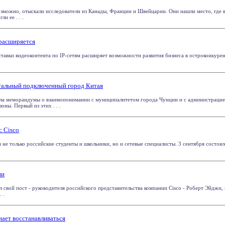
возможно, отыскали исследователи из Канады, Франции и Швейцарии. Они нашли место, где 
и ее . . .
 расширяется
ставки видеоконтента по IP-сетям расширяет возможности развития бизнеса в остроконкур
туальный подключенный город Китая
ала меморандумы о взаимопонимании с муниципалитетом города Чунцин и с администрацие
оны. Первый из этих . . .
с Cisco
 не только российские студенты и школьники, но и сетевые специалисты. 3 сентября состоя
ии
л свой пост - руководителя российского представительства компании Cisco - Роберт Эйджи, 
 .
ает восстанавливаться