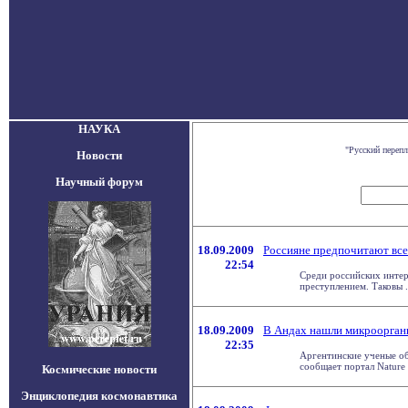
НАУКА
"Русский переп
Новости
Научный форум
18.09.2009
Россияне предпочитают все
22:54
Среди российских интер
преступлением. Таковы . 
18.09.2009
В Андах нашли микрооргани
22:35
Аргентинские ученые об
сообщает портал Nature N
Космические новости
Энциклопедия космонавтика