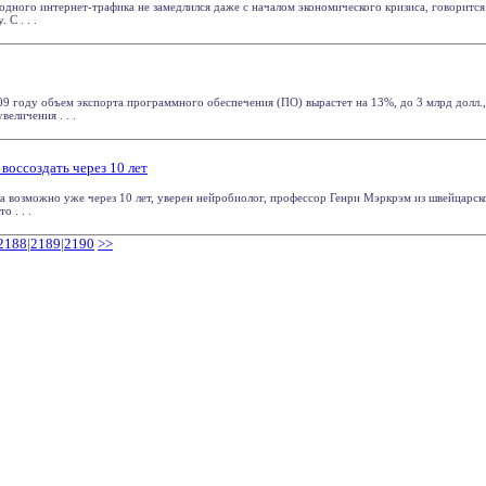
дного интернет-трафика не замедлился даже с началом экономического кризиса, говорится
 С . . .
09 году объем экспорта программного обеспечения (ПО) вырастет на 13%, до 3 млрд долл.,
величения . . .
воссоздать через 10 лет
ка возможно уже через 10 лет, уверен нейробиолог, профессор Генри Мэркрэм из швейцарск
о . . .
2188
|
2189
|
2190
>>