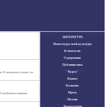
ЛИТЕРАТУРА
Новости русской культуры
К читателю
Содержание
Публицистика
"Курск"
ко 10 процентов считают это
Кавказ
Балканы
Проза
. О необычном открытии
Поэзия
Драматургия