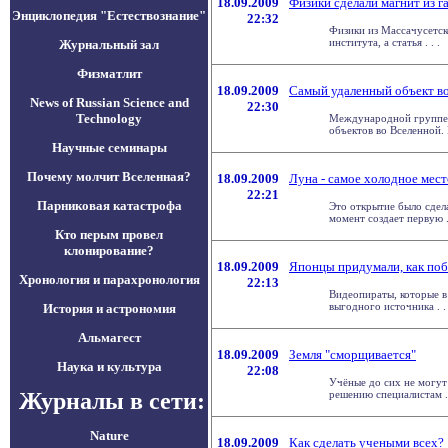
18.09.2009
Физики сделали магнит из г
Энциклопедия "Естествознание"
22:32
Физики из Массачусетско
института, а статья . . .
Журнальный зал
Физматлит
18.09.2009
Самый удаленный объект в
News of Russian Science and
22:30
Technology
Международной группе 
объектов во Вселенной. И
Научные семинары
Почему молчит Вселенная?
18.09.2009
Луна - самое холодное мес
22:21
Парниковая катастрофа
Это открытие было сдел
момент создает первую . 
Кто перым провел
клонирование?
18.09.2009
Японцы придумали, как поб
Хронология и парахронология
22:13
Видеопираты, которые в
выгодного источника . . 
История и астрономия
Альмагест
18.09.2009
Земля "сморщивается"
Наука и культура
22:08
Учёные до сих не могут
Журналы в сети:
решению специалистам . 
Nature
18.09.2009
Как сделать учеными всех?