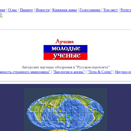
ние
|
О нас
|
Пишите
|
Новости
|
Книжная лавка
|
Голосование
|
Топ-лист
|
Регис
Авторские научные обозрения в "Русском переплете"
жность странного микромира"
|
"Биология и жизнь"
|
"Terra & Comp"
|
Научно-п
Семинары - Конференции - Симпозиумы - Конкурсы