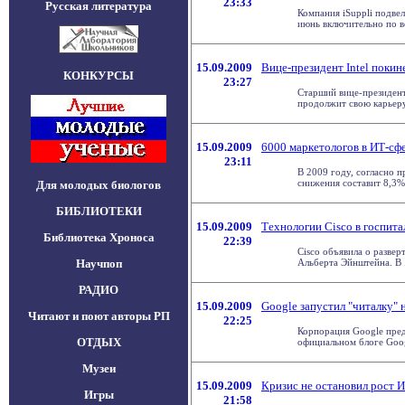
23:33
Русская литература
Компания iSuppli подве
июнь включительно по вс
15.09.2009
Вице-президент Intel покин
КОНКУРСЫ
23:27
Старший вице-президент 
продолжит свою карьеру 
15.09.2009
6000 маркетологов в ИТ-сф
23:11
В 2009 году, согласно 
снижения составит 8,3%.
Для молодых биологов
БИБЛИОТЕКИ
15.09.2009
Технологии Cisco в госпит
Библиотека Хроноса
22:39
Cisco объявила о разве
Научпоп
Альберта Эйнштейна. В . 
РАДИО
15.09.2009
Google запустил "читалку" 
Читают и поют авторы РП
22:25
Корпорация Google пред
ОТДЫХ
официальном блоге Googl
Музеи
15.09.2009
Кризис не остановил рост 
Игры
21:58