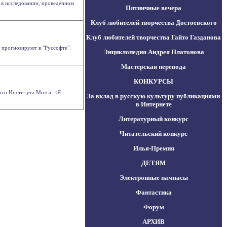
 в исследовании, проведенном
Пятничные вечера
Клуб любителей творчества Достоевского
Клуб любителей творчества Гайто Газданова
 прогнозируют в "Руссофте".
Энциклопедия Андрея Платонова
Мастерская перевода
КОНКУРСЫ
ого Института Мозга. <Я
За вклад в русскую культуру публикациями
в Интернете
Литературный конкурс
Читательский конкурс
Илья-Премия
ДЕТЯМ
Электронные пампасы
Фантастика
Форум
АРХИВ