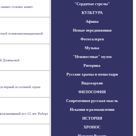
"Сердитые стрелы"
в наших головах живет
КУЛЬТУРА
Афиша
Новые передвижники
ентной телекоммуникационной
Фотогалерея
Музыка
"Неизвестные" музеи
й Даляньской
Риторика
Русские храмы и монастыри
Видеоархив
лся первый из осенней серии
ФИЛОСОФИЯ
Современная русская мысль
Искания и размышления
возглавлявший его 12 лет. Роберт
ИСТОРИЯ
ХРОНОС
История России