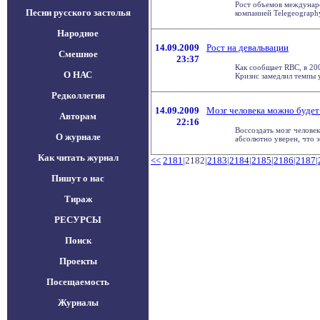
Рост объемов междунаро
Песни русского застолья
компанией Telegeography.
Народное
14.09.2009
Рост на девальвации
Смешное
23:37
Как сообщает RBC, в 20
О НАС
Кризис замедлил темпы у
Редколлегия
14.09.2009
Мозг человека можно будет 
Авторам
22:16
Воссоздать мозг челове
О журнале
абсолютно уверен, что эт
Как читать журнал
<<
2181
|2182|
2183
|
2184
|
2185
|
2186
|
2187
|
Пишут о нас
Тираж
РЕСУРСЫ
Поиск
Проекты
Посещаемость
Журналы