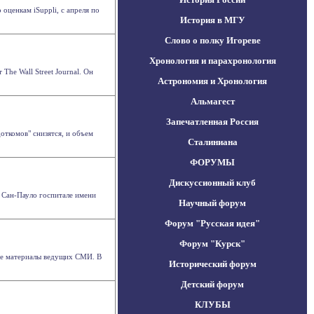
оценкам iSuppli, с апреля по
История в МГУ
Слово о полку Игореве
Хронология и парахронология
The Wall Street Journal. Он
Астрономия и Хронология
Альмагест
Запечатленная Россия
откомов" снизятся, и объем
Сталиниана
ФОРУМЫ
Дискуссионный клуб
е Сан-Пауло госпитале имени
Научный форум
Форум "Русская идея"
Форум "Курск"
ные материалы ведущих СМИ. В
Исторический форум
Детский форум
КЛУБЫ