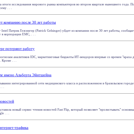
ла итоги исследования мирового рынка компьютеров во втором квартале нынешнего года. По 
ему . . .
ет компанию после 30 лет работы
Intel Патрик Гелсингер (Patrick Gelsinger) уйдет из компании после 30 лет работы, сообщает 
в корпорации EMC, . . .
ере потеряют работу
прогнозам аналитиков IDC, маркетинговые бюджеты ИТ-вендоров впервые со времен "краха д
 Кроме . . .
але имено Альберта Эйнтшейна
ртывании интегрированной сети медицинского класса в расположенном в бразильском город
. .
новостей
ставила новый сервис чтения новостей Fast Flip, который позволяет "пролистывать" основ
e . . .
Интернет-трафика