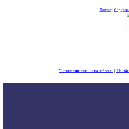
Портал
|
Содержа
"Физические явления на небесах"
|
"Неизбе