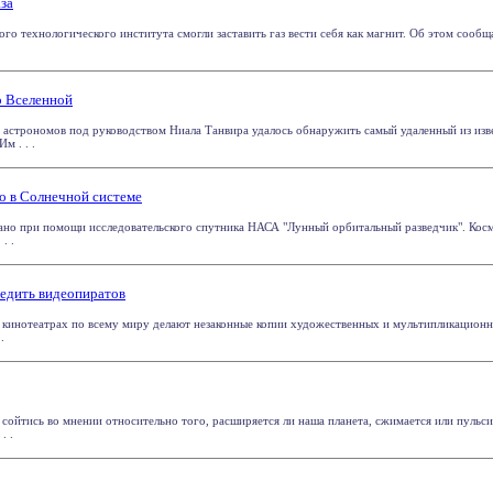
аза
го технологического института смогли заставить газ вести себя как магнит. Об этом сообща
о Вселенной
астрономов под руководством Ниала Танвира удалось обнаружить самый удаленный из изв
м . . .
то в Солнечной системе
ано при помощи исследовательского спутника НАСА "Лунный орбитальный разведчик". Кос
. .
едить видеопиратов
 кинотеатрах по всему миру делают незаконные копии художественных и мультипликационн
.
 сойтись во мнении относительно того, расширяется ли наша планета, сжимается или пульс
. .