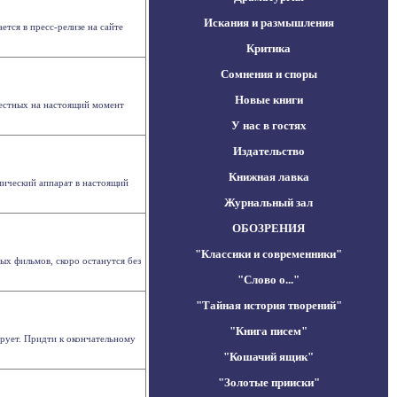
Искания и размышления
ется в пресс-релизе на сайте
Критика
Сомнения и споры
Новые книги
естных на настоящий момент
У нас в гостях
Издательство
Книжная лавка
мический аппарат в настоящий
Журнальный зал
ОБОЗРЕНИЯ
"Классики и современники"
ых фильмов, скоро останутся без
"Слово о..."
"Тайная история творений"
"Книга писем"
ирует. Придти к окончательному
"Кошачий ящик"
"Золотые прииски"