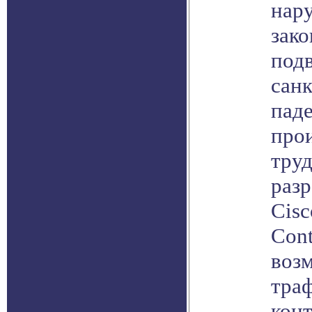
нар
зако
под
сан
пад
про
труд
раз
Cisc
Cont
воз
траф
конт