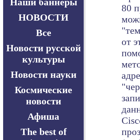
Наши баннеры
80 
НОВОСТИ
мож
"те
Все
от э
Новости русской
пом
культуры
мет
Новости науки
адр
"че
Космические
зап
новости
дан
Афиша
Cisc
The best of
про