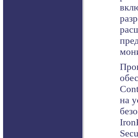
вклю
раз
рас
пре
мон
Про
обе
Cont
на у
безо
Iron
Secu