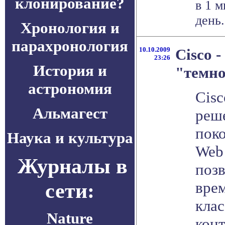
клонирование?
в 1 
день.
Хронология и
парахронология
10.10.2009
Cisco -
23:26
История и
"темно
астрономия
Cisc
Альмагест
реш
поко
Наука и культура
Web 
Журналы в
поз
сети:
вре
кла
Nature
конт