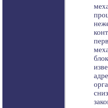
мех
про
неж
конт
перв
мех
бло
изв
адре
орга
сни
зако