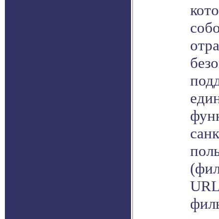
кото
соб
отр
безо
под
еди
фун
сан
пол
(фи
URL
фил