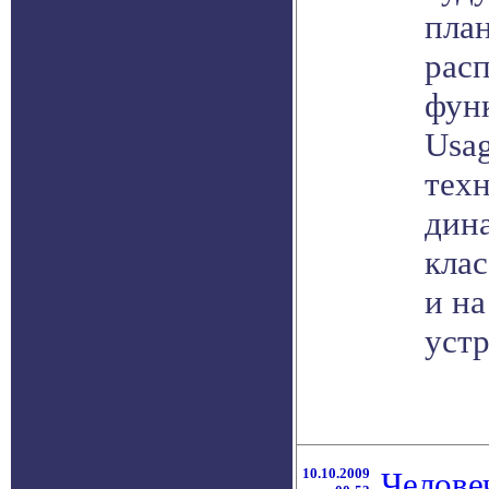
пла
рас
фун
Usag
тех
дин
кла
и на
устр
10.10.2009
Челове