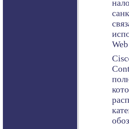
нал
санк
связ
исп
Web 
Cisc
Cont
полн
кот
рас
кате
обо