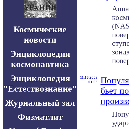
Аппа
косм
(NAS
Космические
пове
новости
ступ
зонда
Энциклопедия
повер
космонавтика
Энциклопедия
11.10.2009
Популя
01:03
"Естествознание"
бьет п
произв
Журнальный зал
Попу
Физматлит
удар