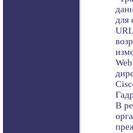
дан
для
URL,
воз
изм
Web 
дир
Cisc
Гадр
В ре
орга
пре