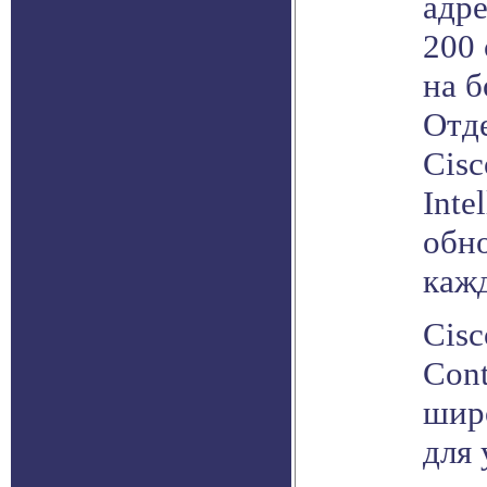
адре
200
на б
Отд
Cisc
Inte
обн
каж
Cisc
Cont
шир
для