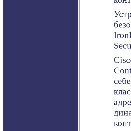
Уст
безо
Iron
Secu
Cisc
Cont
себ
клас
адр
дин
кон