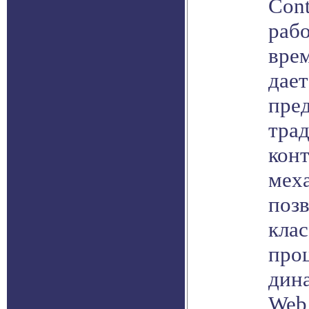
Cont
раб
вре
дае
пред
тра
конт
мех
позв
кла
про
дин
Web 