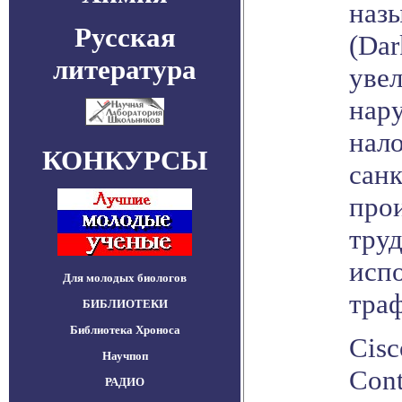
наз
Русская
(Dar
литература
уве
нар
нал
КОНКУРСЫ
сан
про
труд
испо
Для молодых биологов
траф
БИБЛИОТЕКИ
Библиотека Хроноса
Cisc
Научпоп
Cont
РАДИО