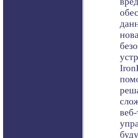
вре
обе
дан
нов
без
устр
Iron
пом
реша
сло
веб-
упр
буд