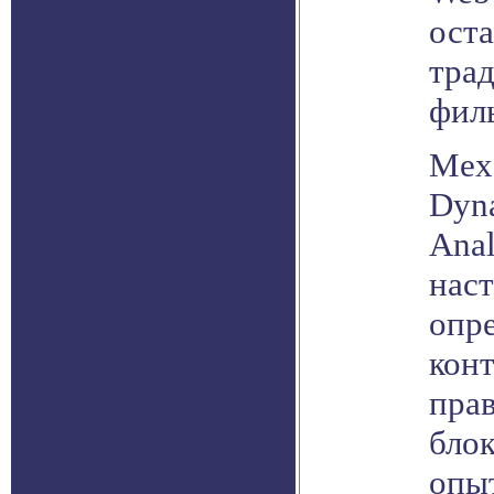
оста
тра
фил
Мех
Dyn
Anal
наст
опр
конт
пра
блок
опыт