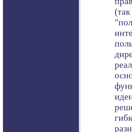
пра
(та
"по
инте
пол
дир
реал
осн
фун
иде
реш
гиб
разн