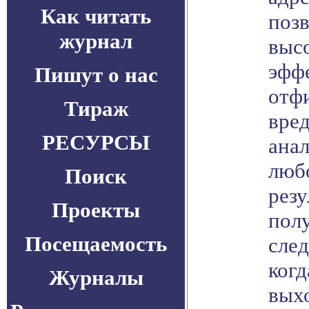
Как читать
позв
журнал
высо
эфф
Пишут о нас
отф
Тираж
вред
РЕСУРСЫ
анал
любо
Поиск
резу
Проекты
пол
Посещаемость
след
когд
Журналы
выхо