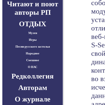
соб
Читают и поют
мод
авторы РП
уста
ОТДЫХ
отл
Музеи
веб-
Игры
S-Se
Песни русского застолья
сво
Народное
дин
Смешное
О НАС
кон
Редколлегия
во в
исч
Авторам
данн
О журнале
адр