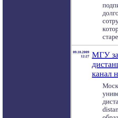
подп
долг
сотр
кото
старе
09.10.2009
МГУ за
12:27
дистан
канал 
Моск
унив
дист
dista
обра