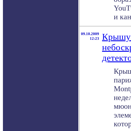
YouT
и кан
09.10.2009
Крышу 
12:23
небоск
детект
Крыш
пари
Mont
неде
мюон
элем
кото