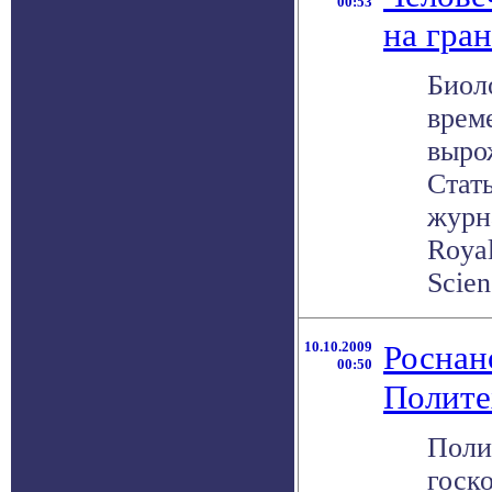
00:53
на гра
Биол
врем
выро
Стат
журна
Royal
Scien
10.10.2009
Роснан
00:50
Полите
Поли
госк