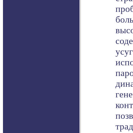
про
бол
выс
сод
усу
исп
пар
дин
ген
конт
поз
тра