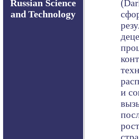
Russian Science
(Dar
and Technology
сфо
резу
дец
про
кон
техн
рас
и со
выз
пос
рост
стра