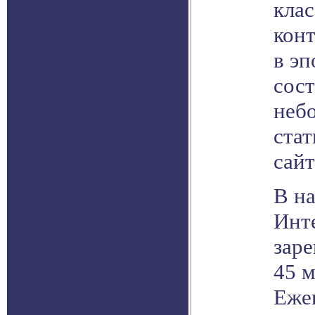
кла
конт
в эп
сост
неб
ста
сайт
В на
Инт
зар
45 м
Еже