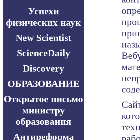
опре
Успехи
проц
физических наук
при
New Scientist
наз
ScienceDaily
Вебу
мат
Discovery
неп
ОБРАЗОВАНИЕ
сод
Открытое письмо
Сайт
министру
кот
образования
тех
Антиреформа
раб