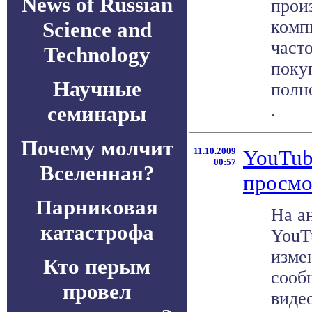
News of Russian
прои
комп
Science and
част
Technology
поку
Научные
полн
.
семинары
Почему молчит
11.10.2009
YouTub
00:57
Вселенная?
просмо
Парниковая
На а
катастрофа
YouT
изме
Кто перым
сооб
провел
виде