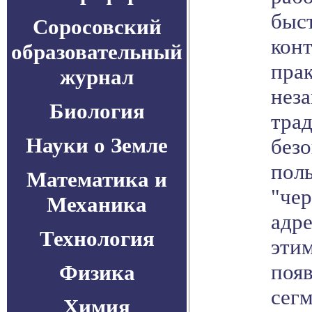
быс
Соросовский
конт
образовательный
пра
журнал
нез
Биология
тра
Науки о Земле
безо
пол
Математика и
"че
Механика
адре
Технология
эти
поя
Физика
сегм
Химия