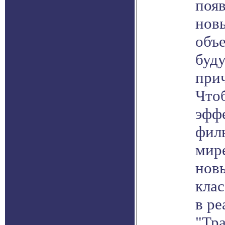
появ
нов
объ
буду
прич
Что
эфф
фил
мир
нов
кла
в ре
"Тр