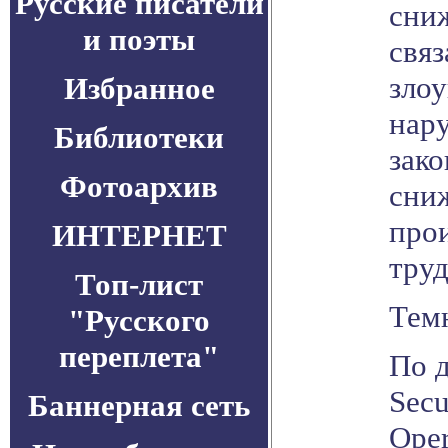
Русские писатели
сниж
и поэты
связ
зло
Избранное
нар
Библиотеки
зако
Фотоархив
сни
про
ИНТЕРНЕТ
труд
Топ-лист
Тем
"Русского
переплета"
По 
Secu
Баннерная сеть
Oper