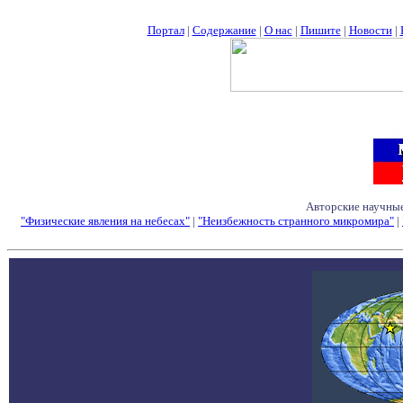
Портал
|
Содержание
|
О нас
|
Пишите
|
Новости
|
Авторские научные
"Физические явления на небесах"
|
"Неизбежность странного микромира"
|
Семинары - Конфе