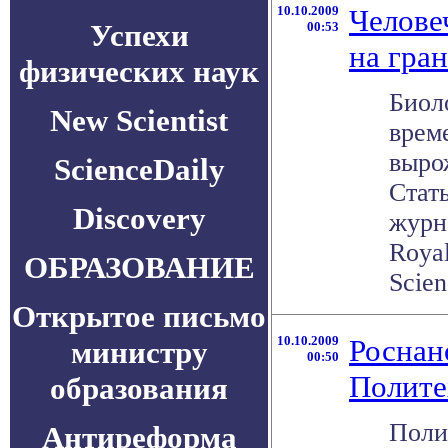
10.10.2009
Челове
Успехи
00:53
на гра
физических наук
Биол
New Scientist
врем
выро
ScienceDaily
Стат
Discovery
журна
Royal
ОБРАЗОВАНИЕ
Scien
Открытое письмо
10.10.2009
Роснан
министру
00:50
Полите
образования
Поли
Антиреформа