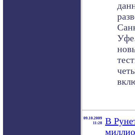
дан
раз
Сан
Уфе
новы
тест
четы
вкл
09.10.2009
В Рунет
11:28
миллио