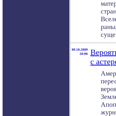
мате
стра
Всел
рань
сущес
09.10.2009
Вероят
10:06
с асте
Амер
пере
веро
Земл
Апоп
журн