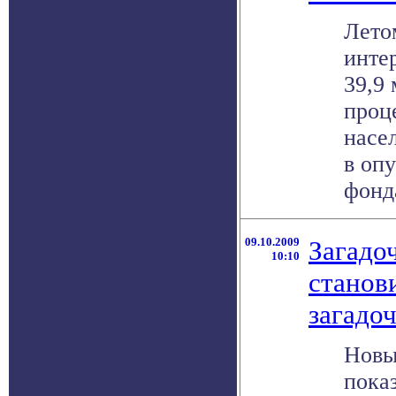
Лето
инте
39,9
проц
насе
в оп
фонда
09.10.2009
Загадо
10:10
станов
загадо
Новы
пока