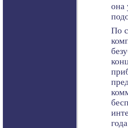
она
под
По 
ком
безу
конц
приб
пре
ком
бес
инт
год