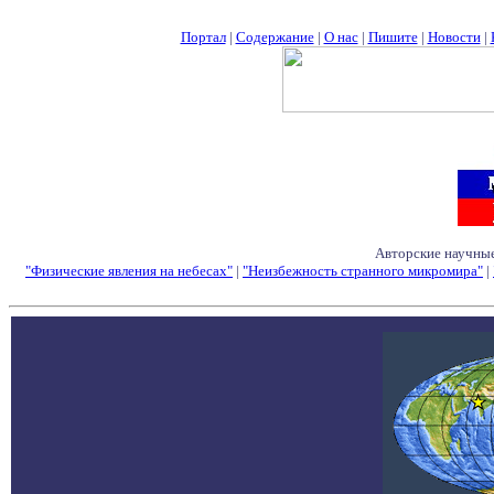
Портал
|
Содержание
|
О нас
|
Пишите
|
Новости
|
Авторские научные
"Физические явления на небесах"
|
"Неизбежность странного микромира"
|
Семинары - Конфе