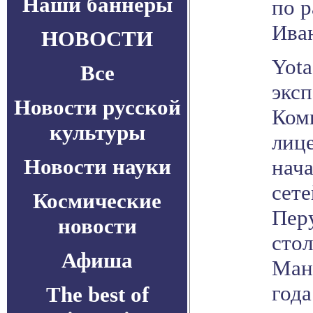
Наши баннеры
по 
Ива
НОВОСТИ
Yota
Все
эксп
Новости русской
Ком
культуры
лице
Новости науки
нача
сете
Космические
Перу
новости
стол
Афиша
Мана
года
The best of