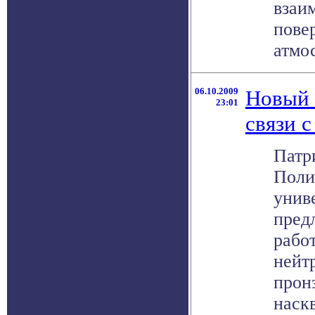
взаи
пове
атмос
06.10.2009
Новый 
23:01
связи 
Патр
Поли
унив
пред
рабо
нейт
прон
наскв