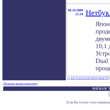
06.10.2009
Нетбук
21:34
Япон
прод
двум
10,1
Устр
Dual
проц
<<
2171
|
2172
|
2173
|
2174
|
2175
|
Помощь корреспонденту
НАУКА В 
Если Вы хотите стать нашим 