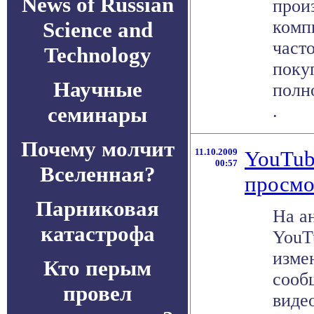
News of Russian
прои
комп
Science and
част
Technology
поку
Научные
полн
.
семинары
Почему молчит
11.10.2009
YouTub
00:57
Вселенная?
просмо
Парниковая
На а
катастрофа
YouT
изме
Кто перым
сооб
провел
виде