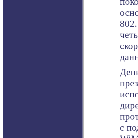
пок
осно
802.
четы
скор
дан
Ден
през
исп
дире
про
с по