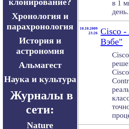
клонирование?
в 1 
день.
Хронология и
парахронология
10.10.2009
Cisco -
23:26
История и
Вэбе"
астрономия
Cisc
реше
Альмагест
Cisco
Наука и культура
Cont
реал
Журналы в
клас
сети:
точн
проце
Nature