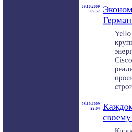
09.10.2009
Эконом
09:57
Герман
Yello
круп
энер
Cisc
реал
проек
строи
08.10.2009
Каждом
22:04
своему
Корпо