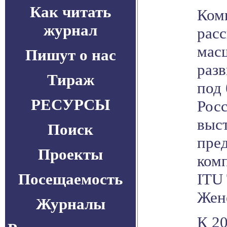
Как читать
Ком
журнал
расс
мас
Пишут о нас
раз
Тираж
под 
РЕСУРСЫ
Росс
выс
Поиск
пре
Проекты
ком
Посещаемость
ITU 
Жене
Журналы
К 20