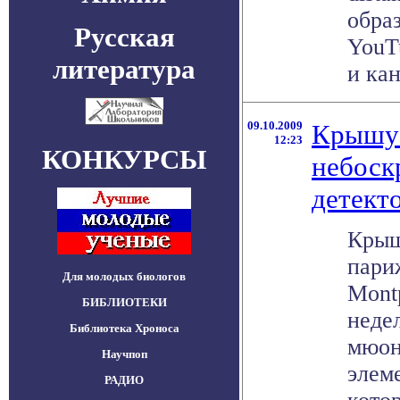
обра
Русская
YouT
литература
и кан
09.10.2009
Крышу 
12:23
КОНКУРСЫ
небоск
детект
Крыш
пари
Для молодых биологов
Mont
БИБЛИОТЕКИ
неде
Библиотека Хроноса
мюон
Научпоп
элем
РАДИО