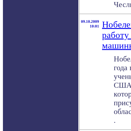
Чесли
09.10.2009
Нобеле
10:01
работу
машин
Нобе
года
учен
США 
кото
прис
облас
.