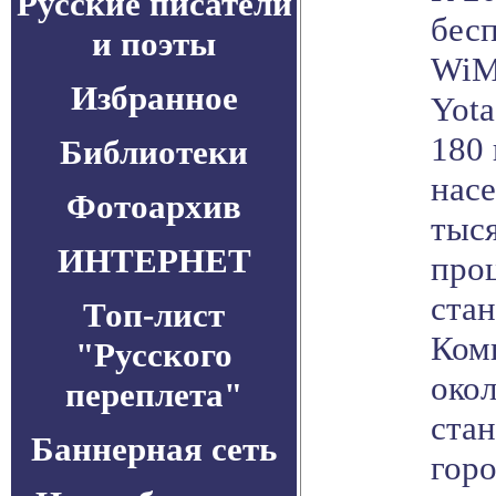
Русские писатели
бес
и поэты
WiM
Избранное
Yota
180 
Библиотеки
нас
Фотоархив
тыся
ИНТЕРНЕТ
про
ста
Топ-лист
Ком
"Русского
окол
переплета"
ста
Баннерная сеть
горо