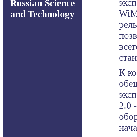
эксп
Russian Science
WiM
and Technology
рел
поз
всег
стан
К ко
обещ
экс
2.0 
обо
нача