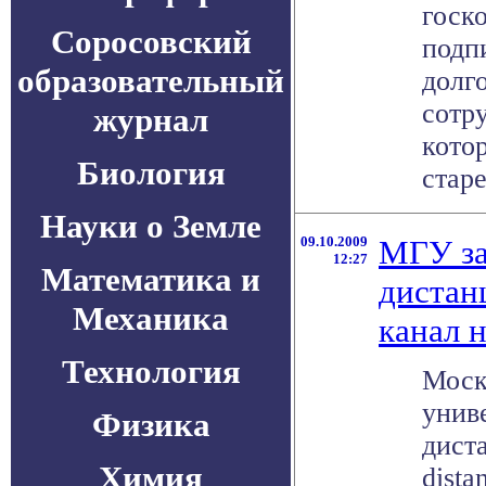
госк
Соросовский
подп
образовательный
долг
сотр
журнал
кото
Биология
старе
Науки о Земле
09.10.2009
МГУ за
12:27
Математика и
дистан
Механика
канал 
Технология
Моск
унив
Физика
дист
Химия
dista