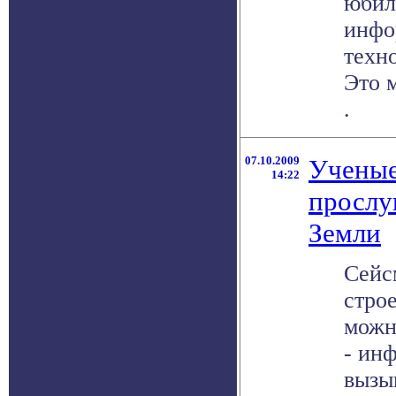
юбил
инфо
техн
Это м
.
07.10.2009
Ученые
14:22
прослу
Земли
Сейс
стро
можн
- ин
вызы