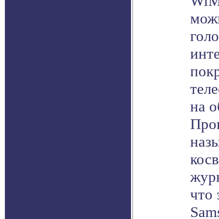
WiM
мож
голо
инте
пок
тел
на 
Про
назы
кос
жур
что 
Sams