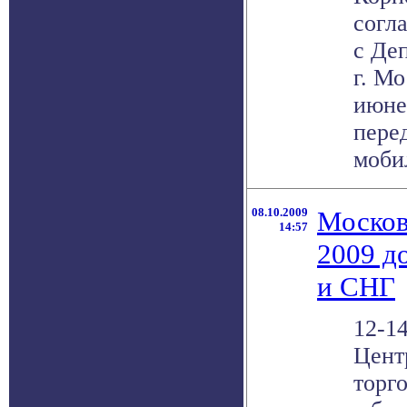
согл
с Де
г. М
июне 
пере
мобил
08.10.2009
Москов
14:57
2009 д
и СНГ
12-1
Цент
торг