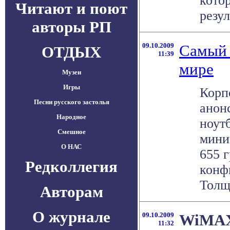
кото
Читают и поют
резуль
авторы РП
09.10.2009
Самый 
ОТДЫХ
11:39
мире
Музеи
Игры
Корп
Песни русского застолья
анон
Народное
ноутб
Смешное
мини
О НАС
655 г
Редколлегия
конф
Толщи
Авторам
О журнале
09.10.2009
WiMAX
11:32