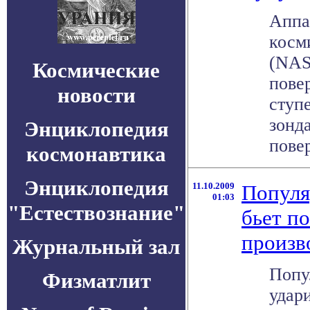
Аппа
косм
(NAS
Космические
пове
новости
ступ
зонда
Энциклопедия
повер
космонавтика
Энциклопедия
11.10.2009
Популя
01:03
"Естествознание"
бьет п
произв
Журнальный зал
Попу
Физматлит
удар