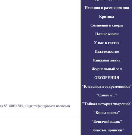
Искания и размышления
Критика
Сомнения и споры
Новые книги
У нас в гостях
Издательство
Книжная лавка
Журнальный зал
ОБОЗРЕНИЯ
"Классики и современники"
"Слово о..."
"Тайная история творений"
ак S5 1803+784, и идентифицировали несколько
"Книга писем"
"Кошачий ящик"
"Золотые прииски"