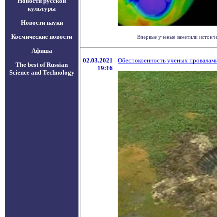
Новости русской
культуры
Новости науки
Космические новости
Впервые ученые заметили истонче
Афиша
02.03.2021
Обеспокоенность ученых провалами
The best of Russian
19:16
Science and Technology