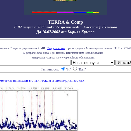
TERRA & Comp
С 07 августа 2003 года обозрение ведет Александр Семенов
До 10.07.2002 вел Кирилл Крылов
 переплет" зарегистрирован как СМИ.
Свидетельство
о регистрации в Министерстве печати РФ: Эл. #77-4
5 февраля 2001 года. При полном или частичном использовании
материалов ссылка на www.pereplet.ru обязательна.
Тип запроса:
"И"
"Или"
амечены вспышки в оптическом и гамма-диапазонах