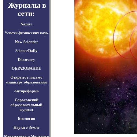
Журналы в
сети:
Nature
Успехи физических наук
New Scientist
ScienceDaily
Discovery
ОБРАЗОВАНИЕ
Открытое письмо
министру образования
Антиреформа
Соросовский
образовательный
журнал
Биология
Науки о Земле
Математика и Механика