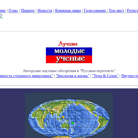
ние
|
О нас
|
Пишите
|
Новости
|
Книжная лавка
|
Голосование
|
Топ-лист
|
Регис
Авторские научные обозрения в "Русском переплете"
жность странного микромира"
|
"Биология и жизнь"
|
"Terra & Comp"
|
Научно-п
Семинары - Конференции - Симпозиумы - Конкурсы