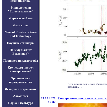
космонавтика
Энциклопедия
"Естествознание"
Журнальный зал
Физматлит
News of Russian Science
and Technology
Научные семинары
Почему молчит
Вселенная?
Парниковая катастрофа
Кто перым провел
клонирование?
Хронология и
парахронология
Используя космическую обсервато
вспышек . . .
История и астрономия
Альмагест
03.03.2021
Спектральные линии железа позвол
12:02
Наука и культура