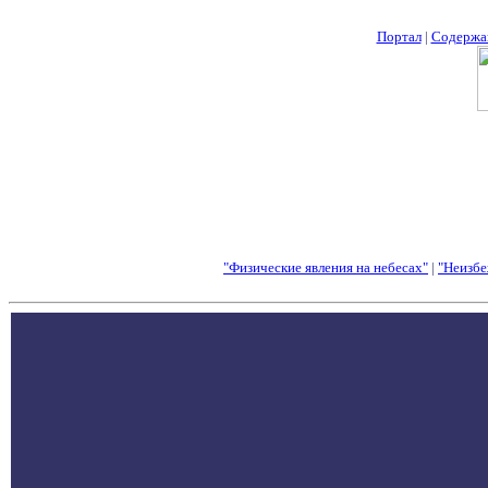
Портал
|
Содержа
"Физические явления на небесах"
|
"Неизбе