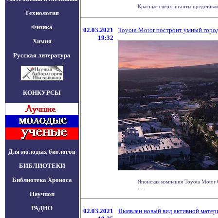
Красные сверхгиганты представля
Технология
Физика
02.03.2021
Toyota Motor построит умный горо
19:32
Химия
Русская литература
КОНКУРСЫ
Для молодых биологов
БИБЛИОТЕКИ
Библиотека Хроноса
Японская компания Toyota Motor 
. . .
Научпоп
РАДИО
02.03.2021
Выявлен новый вид активной матер