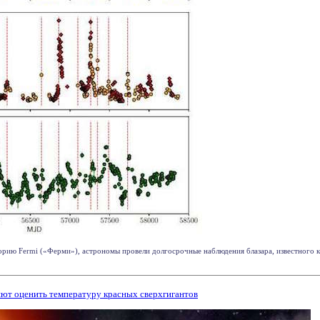
рию Fermi («Ферми»), астрономы провели долгосрочные наблюдения блазара, известного к
яют оценить температуру красных сверхгигантов