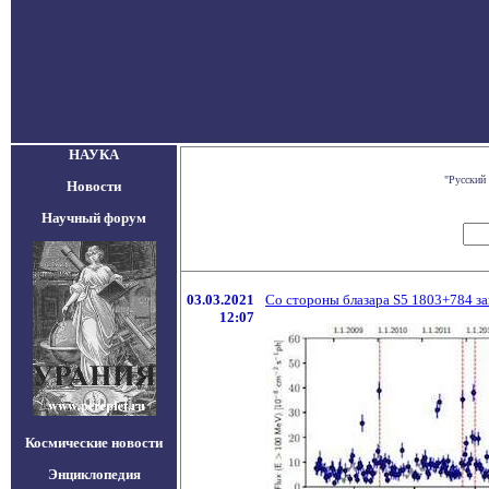
НАУКА
"Русский
Новости
Научный форум
03.03.2021
Со стороны блазара S5 1803+784 з
12:07
Космические новости
Энциклопедия