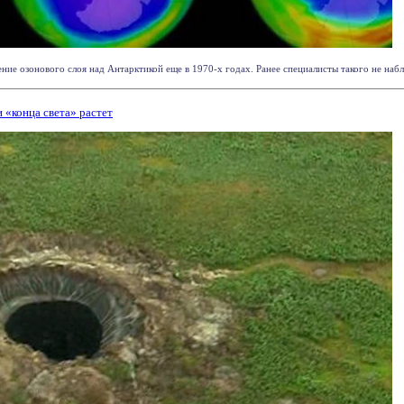
ние озонового слоя над Антарктикой еще в 1970-х годах. Ранее специалисты такого не набл
 «конца света» растет