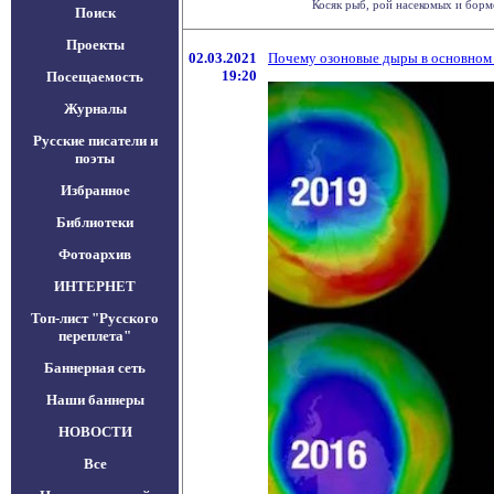
Косяк рыб, рой насекомых и бормо
Поиск
Проекты
02.03.2021
Почему озоновые дыры в основном
19:20
Посещаемость
Журналы
Русские писатели и
поэты
Избранное
Библиотеки
Фотоархив
ИНТЕРНЕТ
Топ-лист "Русского
переплета"
Баннерная сеть
Наши баннеры
НОВОСТИ
Все