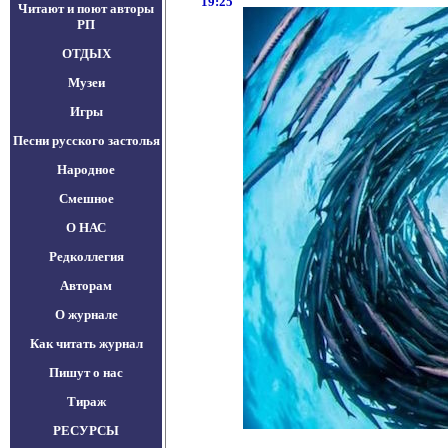
19:25
Читают и поют авторы
РП
ОТДЫХ
Музеи
Игры
Песни русского застолья
Народное
Смешное
О НАС
Редколлегия
Авторам
О журнале
Как читать журнал
Пишут о нас
Тираж
РЕСУРСЫ