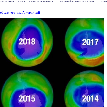
тание птиц – новое исследование показывает, что на самом базовом уровне такое группово
 образуются над Антарктикой