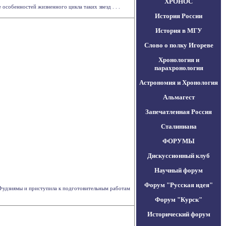
ХРОНОС
особенностей жизненного цикла таких звезд . . .
История России
История в МГУ
Слово о полку Игореве
Хронология и
парахронология
Астрономия и Хронология
Альмагест
Запечатленная Россия
Сталиниана
ФОРУМЫ
Дискуссионный клуб
Научный форум
Форум "Русская идея"
 Фудзиямы и приступила к подготовительным работам
Форум "Курск"
Исторический форум