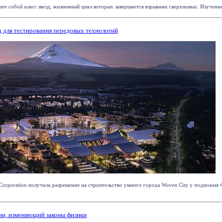
ют собой класс звезд, жизненный цикл которых завершается взрывами сверхновых. Изучение 
д для тестирования передовых технологий
Corporation получила разрешение на строительство умного города Woven City у подножия
ии, изменяющий законы физики