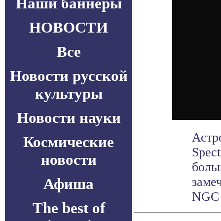
Наши баннеры
НОВОСТИ
Все
Новости русской
культуры
Новости науки
Астр
Космические
Spect
новости
боль
заме
Афиша
NGC 
The best of