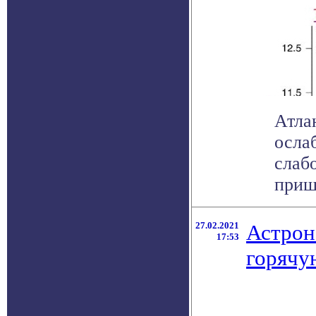
Атла
ослаб
слаб
пришл
27.02.2021
Астрон
17:53
горячу