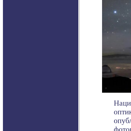
Наци
опти
опуб
фотог