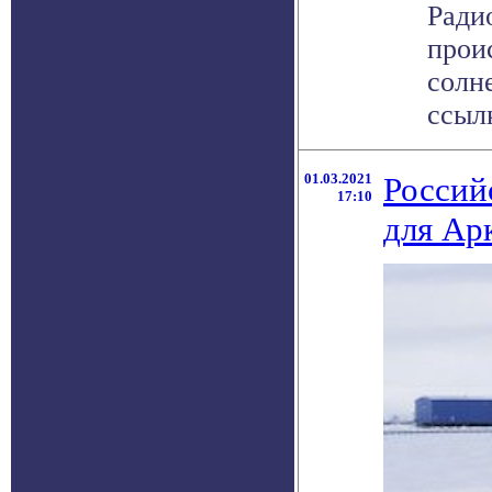
Ради
прои
солне
ссылк
01.03.2021
Россий
17:10
для Ар