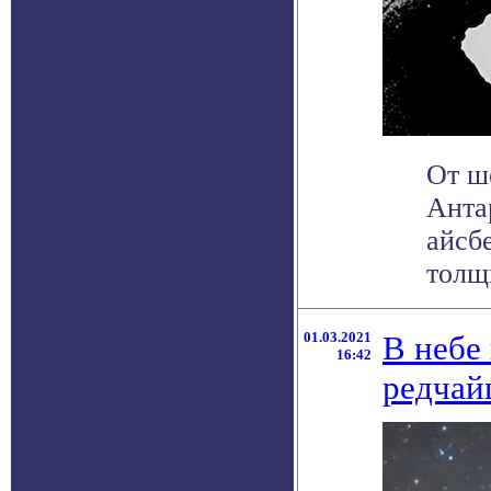
От ш
Анта
айсб
толщи
01.03.2021
В небе
16:42
редчай