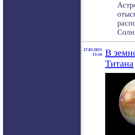
Астр
отыс
расп
Солнц
27.02.2021
В земн
15:16
Титана