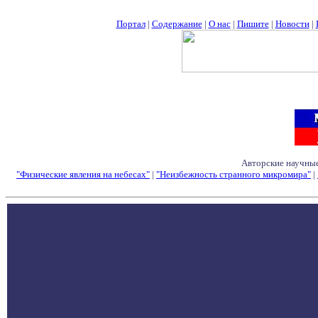
Портал
|
Содержание
|
О нас
|
Пишите
|
Новости
|
Авторские научные
"Физические явления на небесах"
|
"Неизбежность странного микромира"
|
Семинары - Конфе