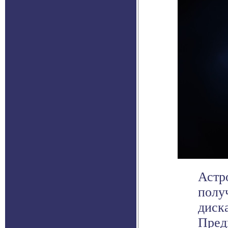
Астр
полу
диск
Предп