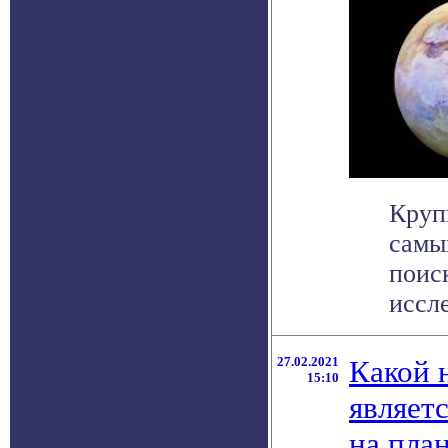
Круп
самы
поис
иссле
27.02.2021
Какой 
15:10
являет
на пла