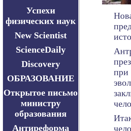
Успехи
Нов
физических наук
пре
New Scientist
ист
ScienceDaily
Ант
пре
Discovery
при
ОБРАЗОВАНИЕ
эвол
Открытое письмо
закл
министру
чело
образования
Итак
Антиреформа
чел