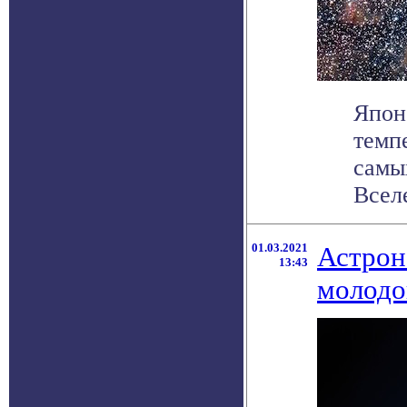
Япон
темп
самы
Вселе
01.03.2021
Астрон
13:43
молодо