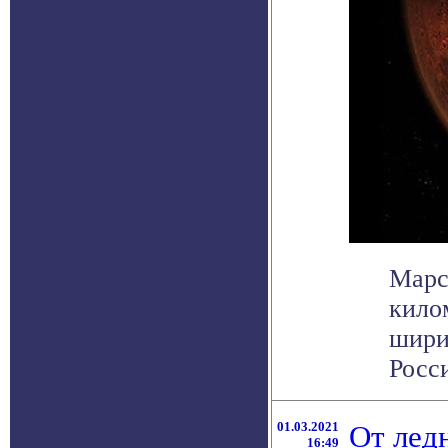
Марс
кило
шири
Росси
01.03.2021
От лед
16:49