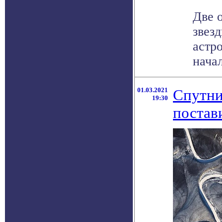
Две 
звез
астр
начал
01.03.2021
Спутни
19:30
постав