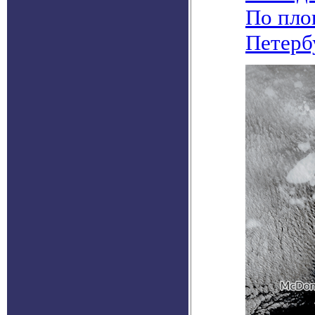
По пло
Петерб