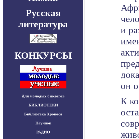
Афр
Русская
чело
литература
и ра
имен
акти
КОНКУРСЫ
пред
дока
он 
Для молодых биологов
К ко
БИБЛИОТЕКИ
оста
Библиотека Хроноса
совр
Научпоп
жив
РАДИО