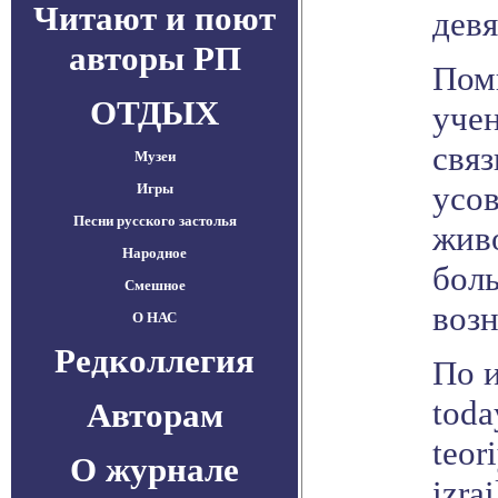
Читают и поют
девя
авторы РП
Пом
ОТДЫХ
уче
связ
Музеи
усо
Игры
Песни русского застолья
жив
Народное
боль
Смешное
воз
О НАС
Редколлегия
По и
toda
Авторам
teor
О журнале
izrai