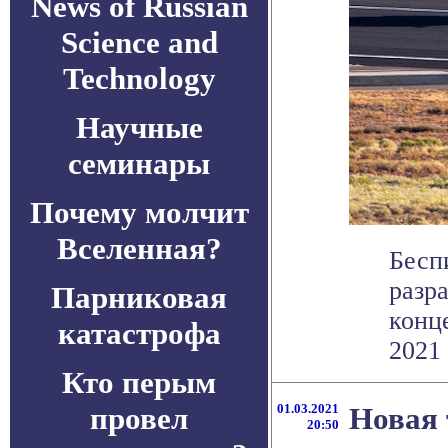
News of Russian
Science and
Technology
Научные
семинары
Почему молчит
Вселенная?
Бесп
разр
Парниковая
конц
катастрофа
2021 
Кто перым
провел
01.03.2021
Новая 
20:50