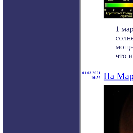
1 ма
солн
мощн
что н
01.03.2021
На Мар
16:56