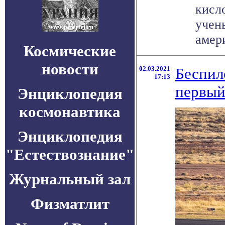
кисл
учен
амери
Космические
новости
02.03.2021
Беспил
17:13
первый
Энциклопедия
космонавтика
Энциклопедия
"Естествознание"
Журнальный зал
Физматлит