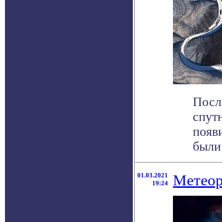
Посл
спут
появ
были 
01.03.2021
Метеор
19:24