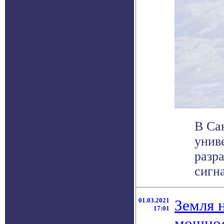
В Са
унив
разр
сигна
01.03.2021
Земля н
17:01
мощнос