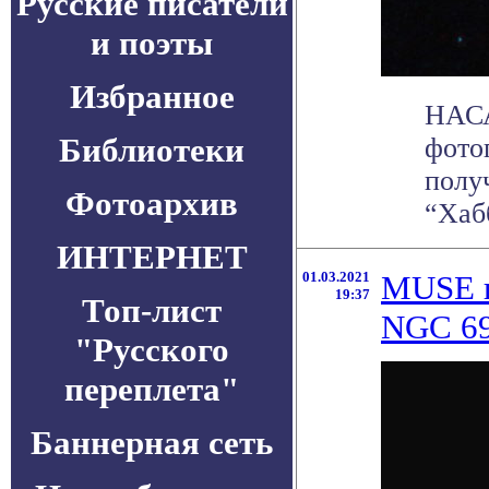
Русские писатели
и поэты
Избранное
НАСА
Библиотеки
фото
полу
Фотоархив
“Хаб
ИНТЕРНЕТ
01.03.2021
MUSE п
19:37
Топ-лист
NGC 6
"Русского
переплета"
Баннерная сеть