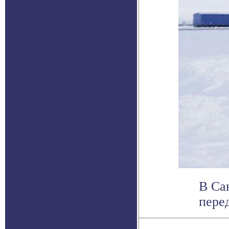
В Са
перед