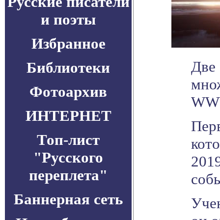
Русские писатели
и поэты
Избранное
Две 
Библиотеки
множ
Фотоархив
WWW
ИНТЕРНЕТ
Перв
Топ-лист
кото
"Русского
2019
переплета"
соб
Баннерная сеть
Учен