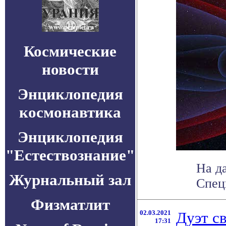
Космические
новости
Энциклопедия
космонавтика
Энциклопедия
"Естествознание"
На д
Журнальный зал
Специ
Физматлит
02.03.2021
Дуэт с
17:31