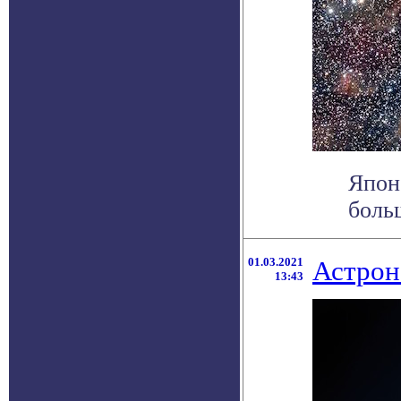
Япон
больш
01.03.2021
Астрон
13:43