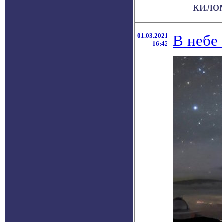
килом
01.03.2021
В небе
16:42