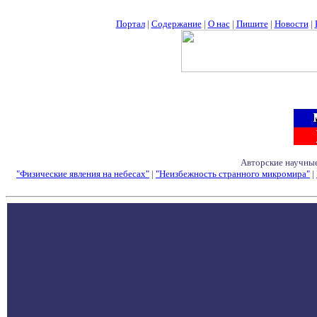
Портал
|
Содержание
|
О нас
|
Пишите
|
Новости
|
Авторские научные
"Физические явления на небесах"
|
"Неизбежность странного микромира"
|
Семинары - Конфе