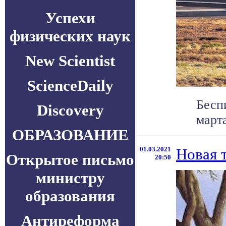
Успехи
физических наук
New Scientist
ScienceDaily
Бесп
Discovery
марта
ОБРАЗОВАНИЕ
01.03.2021
Новая 
Открытое письмо
20:50
министру
образования
Антиреформа