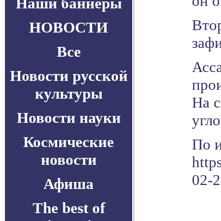
он о
Наши баннеры
Втор
НОВОСТИ
зафи
Все
Асс
Новости русской
про
культуры
На 
Новости науки
угл
Космические
По 
новости
http
02-
Афиша
The best of