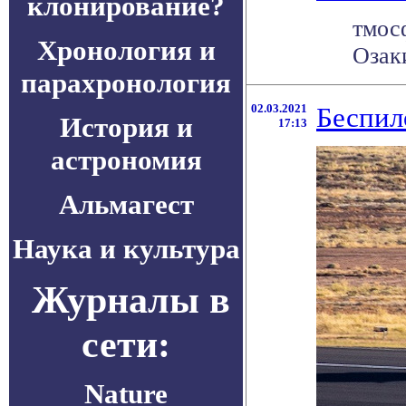
клонирование?
тмос
Хронология и
Озаки
парахронология
02.03.2021
Беспил
История и
17:13
астрономия
Альмагест
Наука и культура
Журналы в
сети:
Nature