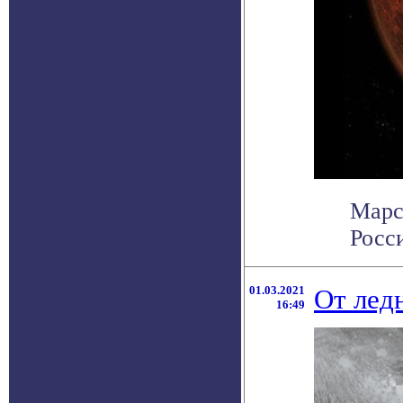
Марс
Росси
01.03.2021
От лед
16:49