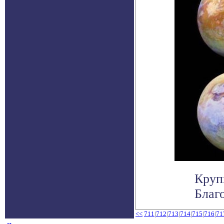
Круп
Благо
<<
711
|
712
|
713
|
714
|
715
|
716
|
71