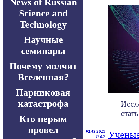
News of Russian
Science and
Technology
Научные
семинары
Почему молчит
Вселенная?
Парниковая
катастрофа
Иссл
стать
Кто перым
провел
02.03.2021
Ученые
17:17