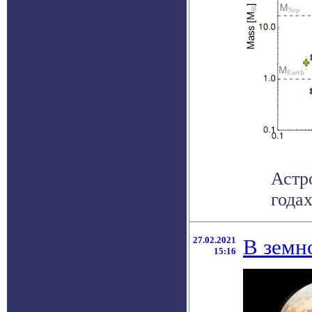
Астр
годах
27.02.2021
В земн
15:16