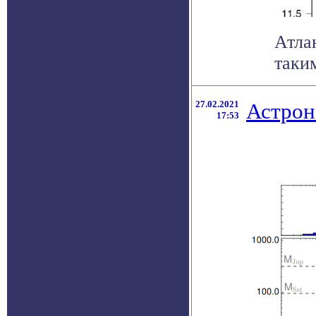
Атла
таким
27.02.2021
Астрон
17:53