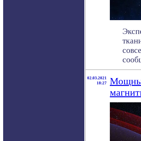
Эксп
ткан
совс
сообщ
02.03.2021
Мощный
18:27
магнит