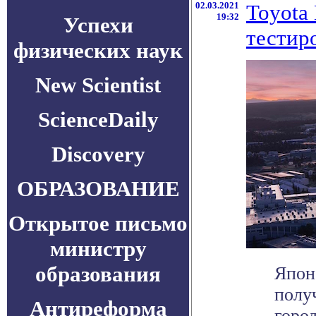
02.03.2021
Toyota
19:32
Успехи
тестир
физических наук
New Scientist
ScienceDaily
Discovery
ОБРАЗОВАНИЕ
Открытое письмо
министру
образования
Япон
полу
Антиреформа
горо