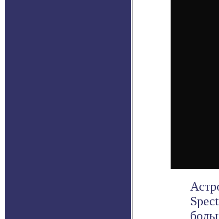
Астр
Spect
боль