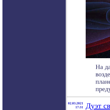
На д
возд
план
преду
02.03.2021
Дуэт с
17:31