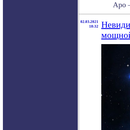
Аро –
02.03.2021
Невиди
18:32
мощной