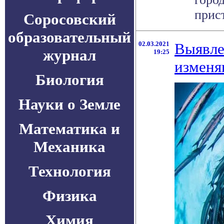
прист
Соросовский
образовательный
02.03.2021
Выявле
журнал
19:25
изменя
Биология
Науки о Земле
Математика и
Механика
Технология
Физика
Химия