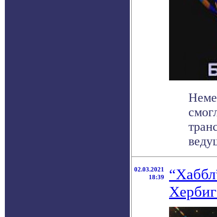
Неме
смог
тран
ведущ
02.03.2021
“Хаббл
18:39
Хербиг