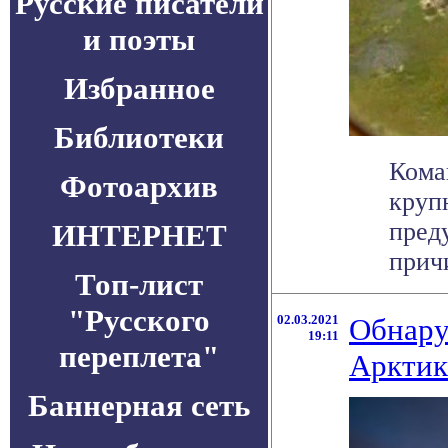
Русские писатели
и поэты
Избранное
Библиотеки
Кома
Фотоархив
круп
пред
ИНТЕРНЕТ
причи
Топ-лист
"Русского
02.03.2021
Обнару
19:11
переплета"
Арктик
Баннерная сеть