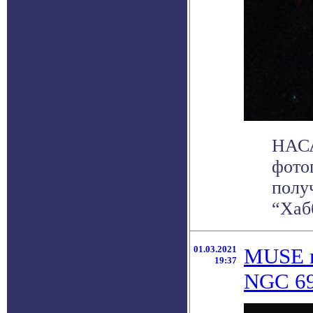
НАСА
фото
полу
“Хаб
01.03.2021
MUSE п
19:37
NGC 6