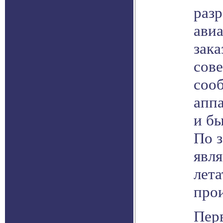
раз
ави
зака
сов
соо
аппа
и б
По 
явл
лет
про
Перв