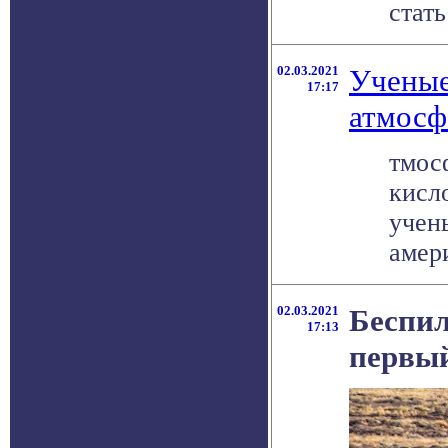
стать
02.03.2021
Ученые
17:17
атмос
тмос
кисл
учен
амери
02.03.2021
Беспил
17:13
первый