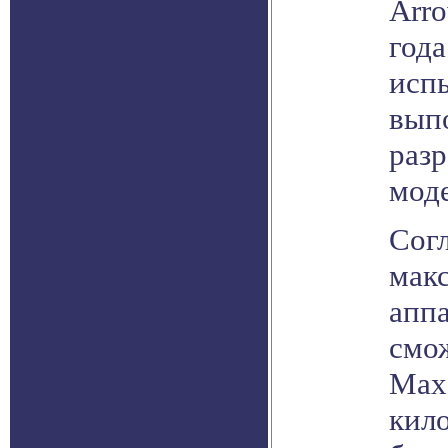
Arro
года
исп
выпо
раз
мод
Сог
макс
аппа
смож
Маха
кил