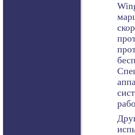
Win
мар
скор
прот
прот
бес
Спе
аппа
сис
рабо
Дру
исп