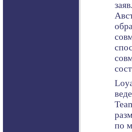
заяв
Авст
обра
сов
спо
совм
сост
Loya
веде
Team
разм
по 