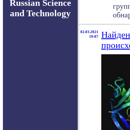
Russian Science
груп
and Technology
обнар
02.03.2021
Найден
19:07
происх