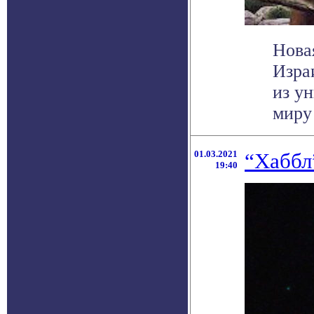
Нова
Изра
из у
миру 
01.03.2021
“Хаббл
19:40