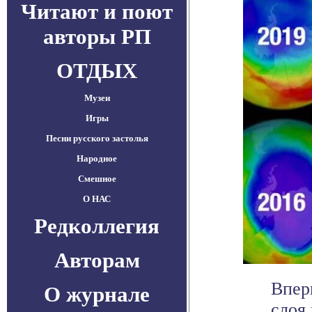
Читают и поют
авторы РП
ОТДЫХ
Музеи
Игры
Песни русского застолья
Народное
Смешное
О НАС
Редколлегия
Авторам
Впер
О журнале
слоя