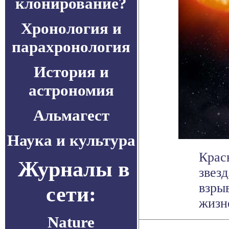
клонирование?
Хронология и
парахронология
История и
астрономия
Альмагест
Наука и культура
Крас
Журналы в
звез
взры
сети:
жизне
Nature