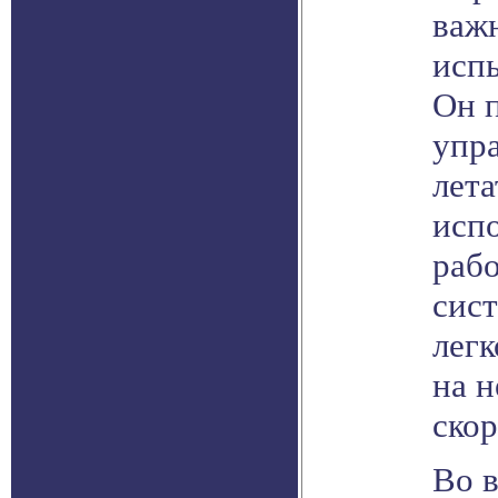
важ
исп
Он 
упр
лета
исп
раб
сис
лег
на 
скор
Во в