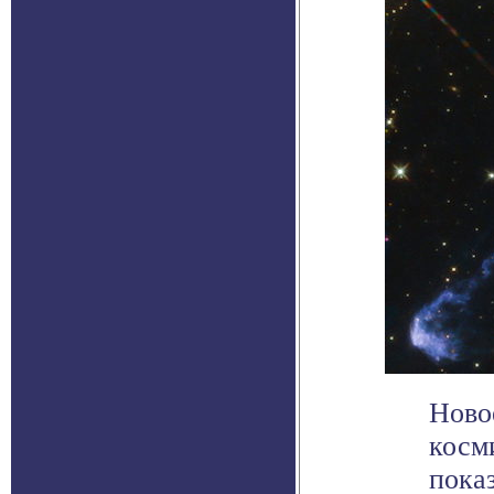
Ново
косм
пока