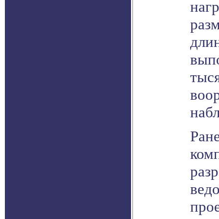
нагр
раз
длин
выпо
тыс
воо
наб
Ране
комп
разр
вед
про