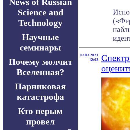
News of Russian
Science and
Испо
(«Фе
Technology
набл
Научные
иден
семинары
03.03.2021
Спектр
Почему молчит
12:02
оценит
Вселенная?
Парниковая
катастрофа
Кто перым
провел