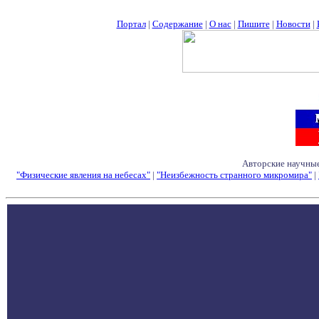
Портал
|
Содержание
|
О нас
|
Пишите
|
Новости
|
Авторские научные
"Физические явления на небесах"
|
"Неизбежность странного микромира"
|
Семинары - Конфе