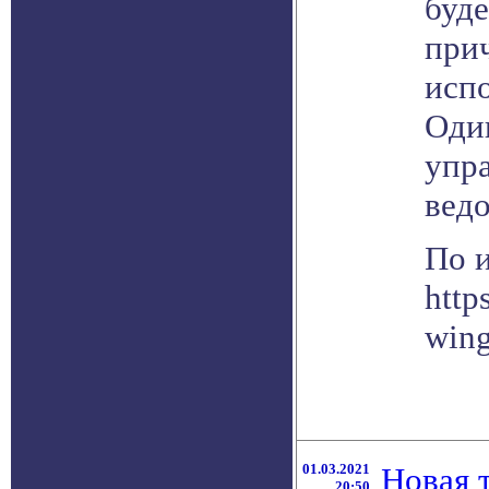
буде
прич
исп
Оди
упр
вед
По 
http
win
01.03.2021
Новая 
20:50