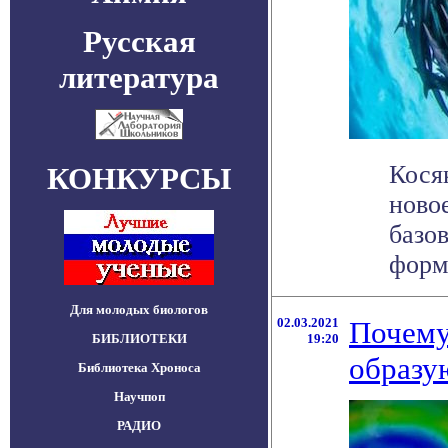
Русская
литература
Кося
КОНКУРСЫ
ново
базо
форми
Для молодых биологов
02.03.2021
Почему
БИБЛИОТЕКИ
19:20
образу
Библиотека Хроноса
Научпоп
РАДИО