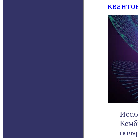
кванто
Иссл
Кемб
поля